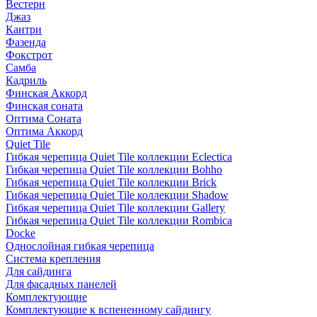
Вестерн
Джаз
Кантри
Фазенда
Фокстрот
Самба
Кадриль
Финская Аккорд
Финская соната
Оптима Соната
Оптима Аккорд
Quiet Tile
Гибкая черепица Quiet Tile коллекции Eclectica
Гибкая черепица Quiet Tile коллекции Bohho
Гибкая черепица Quiet Tile коллекции Brick
Гибкая черепица Quiet Tile коллекции Shadow
Гибкая черепица Quiet Tile коллекции Gallery
Гибкая черепица Quiet Tile коллекции Rombica
Docke
Однослойная гибкая черепица
Система крепления
Для сайдинга
Для фасадных панелей
Комплектующие
Комплектующие к вспененному сайдингу