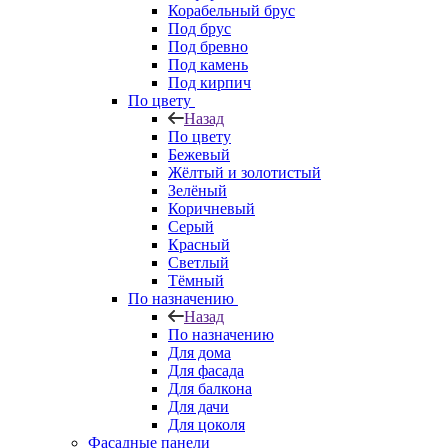
Корабельный брус
Под брус
Под бревно
Под камень
Под кирпич
По цвету
Назад
По цвету
Бежевый
Жёлтый и золотистый
Зелёный
Коричневый
Серый
Красный
Светлый
Тёмный
По назначению
Назад
По назначению
Для дома
Для фасада
Для балкона
Для дачи
Для цоколя
Фасадные панели