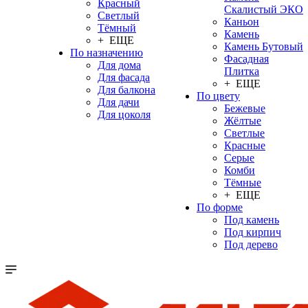
Красный
Скалистый ЭКО
Светлый
Каньон
Тёмный
Камень
+ ЕЩЕ
Камень Бутовый
По назначению
Фасадная
Для дома
Плитка
Для фасада
+ ЕЩЕ
Для балкона
По цвету
Для дачи
Бежевые
Для цоколя
Жёлтые
Светлые
Красные
Серые
Комби
Тёмные
+ ЕЩЕ
По форме
Под камень
Под кирпич
Под дерево