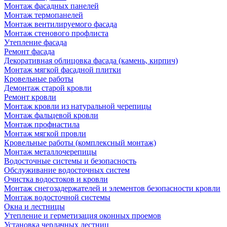
Монтаж фасадных панелей
Монтаж термопанелей
Монтаж вентилируемого фасада
Монтаж стенового профлиста
Утепление фасада
Ремонт фасада
Декоративная облицовка фасада (камень, кирпич)
Монтаж мягкой фасадной плитки
Кровельные работы
Демонтаж старой кровли
Ремонт кровли
Монтаж кровли из натуральной черепицы
Монтаж фальцевой кровли
Монтаж профнастила
Монтаж мягкой провли
Кровельные работы (комплексный монтаж)
Монтаж металлочерепицы
Водосточные системы и безопасность
Обслуживание водосточных систем
Очистка водостоков и кровли
Монтаж снегозадержателей и элементов безопасности кровли
Монтаж водосточной системы
Окна и лестницы
Утепление и герметизация оконных проемов
Установка чердачных лестниц