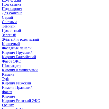
Под камень
Под кирпич
Для балкона
Серый
Светлый
Тёмный
Цокольный
Зелёный
Жёлтый и золотистый
Крашеный
Фасадные панели
Кирпич Прусский
Кирпич Балтийский
Фагот ЭКО
Шотландия
Кирпич Клинкерный
Камень
Туф
Кирпич Рижский
Камень Пражский
Фагот
Кирпич
Кирпич Рижский ЭКО
Гранит