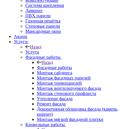
Комплектующие
Система крепления
Ламинат
ПВХ панели
Газонная решётка
Стеновые панели
Мансардные окна
Акции
Услуги
Назад
Услуги
Фасадные работы
Назад
Фасадные работы
Монтаж сайдинга
Монтаж фасадных панелей
Монтаж термопанелей
Монтаж вентилируемого фасада
Монтаж стенового профлиста
Утепление фасада
Ремонт фасада
Декоративная облицовка фасада (камень,
кирпич)
Монтаж мягкой фасадной плитки
Кровельные работы