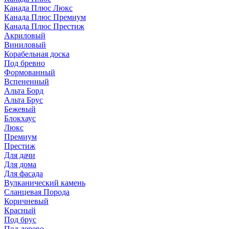
Канада Плюс Люкс
Канада Плюс Премиум
Канада Плюс Престиж
Акриловый
Виниловый
Корабельная доска
Под бревно
Формованный
Вспененный
Альта Борд
Альта Брус
Бежевый
Блокхаус
Люкс
Премиум
Престиж
Для дачи
Для дома
Для фасада
Вулканический камень
Сланцевая Порода
Коричневый
Красный
Под брус
Под дерево