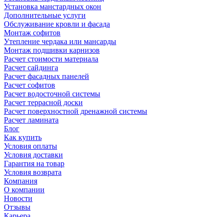
Установка манстардных окон
Дополнительные услуги
Обслуживание кровли и фасада
Монтаж софитов
Утепление чердака или мансарды
Монтаж подшивки карнизов
Расчет стоимости материала
Расчет сайдинга
Расчет фасадных панелей
Расчет софитов
Расчет водосточной системы
Расчет террасной доски
Расчет поверхностной дренажной системы
Расчет ламината
Блог
Как купить
Условия оплаты
Условия доставки
Гарантия на товар
Условия возврата
Компания
О компании
Новости
Отзывы
Карьера