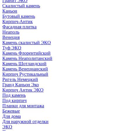
Гранит ЭКО
Скалистый камень
Каньон
Бутовый камень
Кирпич-Антик
Фасадная плитка
Неаполь
Венеция
Камень скалистый ЭКО
Туф ЭКО
Камень Флорентийский
Камень Неаполитанский
Камень Шотландский
Камень Венецианский
Кирпич Рустикальный
Ригель Немецкий
Гранд Каньон Эко
Кирпич Антик ЭКО
Под камень
Под кирпич
Планки для монтажа
Бежевые
Для дома
Для наружной отделки
ЭКO