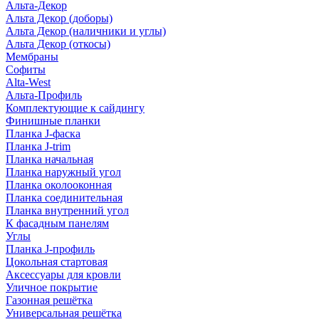
Альта-Декор
Альта Декор (доборы)
Альта Декор (наличники и углы)
Альта Декор (откосы)
Мембраны
Софиты
Alta-West
Альта-Профиль
Комплектующие к сайдингу
Финишные планки
Планка J-фаска
Планка J-trim
Планка начальная
Планка наружный угол
Планка околооконная
Планка соединительная
Планка внутренний угол
К фасадным панелям
Углы
Планка J-профиль
Цокольная стартовая
Аксессуары для кровли
Уличное покрытие
Газонная решётка
Универсальная решётка