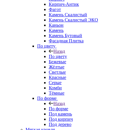
Кирпич-Антик
Фагот
Камень Скалистый
Камень Скалистый ЭКО
Каньон
Камень
Камень Бутовый
Фасадная Плитка
По цвету
Назад
По цвету
Бежевые
Жёлтые
Светлые
Красные
Серые
Комби
Тёмные
По форме
Назад
По форме
Под камень
Под кирпич
Под дерево
Мягкая кровля