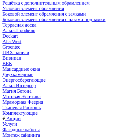
Решётка с дополнительным обрамлением
Угловой элемент обрамления
Боковой элемент обрамления с замками
Боковой элемент обрамления с пазами под замки
Террасная доска
Альта-Профиль
Deckart
Alta West
Groentec
ПВХ панели
Вивипан
ВЕК
Мансардные окна
Двухкамерные
Энергосберегающие
Альта Интерьер
Магия Бетона
Матовая Эстетика
Мраморная Феерия
Тканевая Роскошь
Комплектующие
Акции
Услуги
Фасадные работы
Монтаж сайдинга