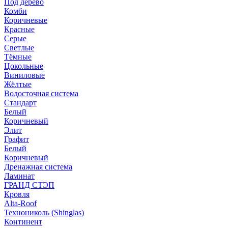
Под дерево
Комби
Коричневые
Красные
Серые
Светлые
Тёмные
Цокольные
Виниловые
Жёлтые
Водосточная система
Стандарт
Белый
Коричневый
Элит
Графит
Белый
Коричневый
Дренажная система
Ламинат
ГРАНД СТЭП
Кровля
Alta-Roof
Технониколь (Shinglas)
Континент