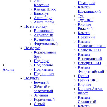
Альта
Немецкий
Классика
Камень
Канада Плюс
Шотландский
Блокхаус
Туф
Альта Брус
Туф ЭКО
Альта Форм
Кирпич
По материалу
Рижский
Виниловый
Камень
Акриловый
Пражский
Крашенный
Камень
Формованный
Неаполитанский
По форме
Неаполь ЭКО
Корабельный
Камень
брус
Венецианский
Под брус
Венеция ЭКО
Под бревно
Камень
Акции
Под камень
Флорентийский
Под кирпич
Гранит
По цвету
Гранит ЭКО
Бежевый
Кирпич
Жёлтый и
Кирпич-Антик
золотистый
Фагот
Зелёный
Камень
Коричневый
Скалистый
Серый
Камень