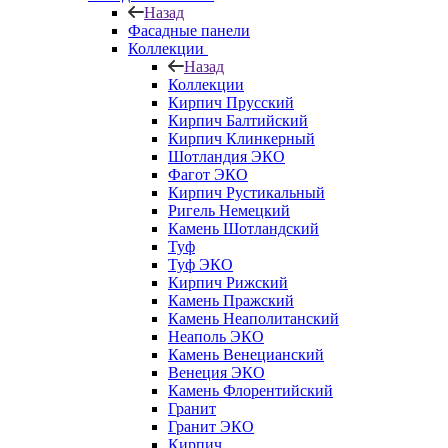
Назад
Фасадные панели
Коллекции
Назад
Коллекции
Кирпич Прусский
Кирпич Балтийский
Кирпич Клинкерный
Шотландия ЭКО
Фагот ЭКО
Кирпич Рустикальный
Ригель Немецкий
Камень Шотландский
Туф
Туф ЭКО
Кирпич Рижский
Камень Пражский
Камень Неаполитанский
Неаполь ЭКО
Камень Венецианский
Венеция ЭКО
Камень Флорентийский
Гранит
Гранит ЭКО
Кирпич