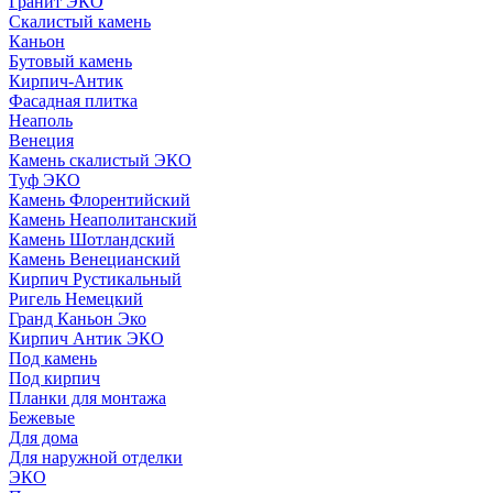
Гранит ЭКО
Скалистый камень
Каньон
Бутовый камень
Кирпич-Антик
Фасадная плитка
Неаполь
Венеция
Камень скалистый ЭКО
Туф ЭКО
Камень Флорентийский
Камень Неаполитанский
Камень Шотландский
Камень Венецианский
Кирпич Рустикальный
Ригель Немецкий
Гранд Каньон Эко
Кирпич Антик ЭКО
Под камень
Под кирпич
Планки для монтажа
Бежевые
Для дома
Для наружной отделки
ЭКO