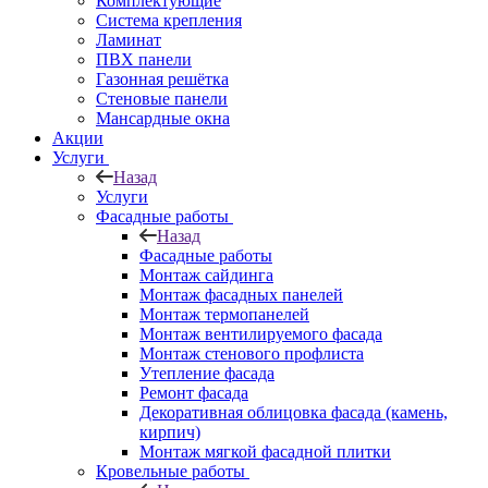
Комплектующие
Система крепления
Ламинат
ПВХ панели
Газонная решётка
Стеновые панели
Мансардные окна
Акции
Услуги
Назад
Услуги
Фасадные работы
Назад
Фасадные работы
Монтаж сайдинга
Монтаж фасадных панелей
Монтаж термопанелей
Монтаж вентилируемого фасада
Монтаж стенового профлиста
Утепление фасада
Ремонт фасада
Декоративная облицовка фасада (камень,
кирпич)
Монтаж мягкой фасадной плитки
Кровельные работы