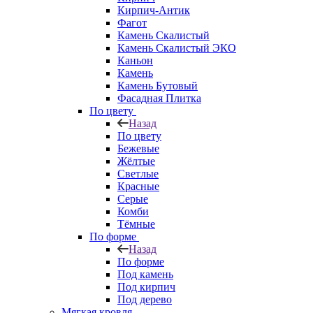
Кирпич-Антик
Фагот
Камень Скалистый
Камень Скалистый ЭКО
Каньон
Камень
Камень Бутовый
Фасадная Плитка
По цвету
Назад
По цвету
Бежевые
Жёлтые
Светлые
Красные
Серые
Комби
Тёмные
По форме
Назад
По форме
Под камень
Под кирпич
Под дерево
Мягкая кровля