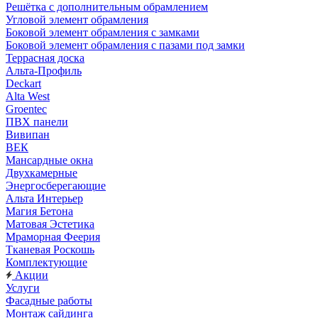
Решётка с дополнительным обрамлением
Угловой элемент обрамления
Боковой элемент обрамления с замками
Боковой элемент обрамления с пазами под замки
Террасная доска
Альта-Профиль
Deckart
Alta West
Groentec
ПВХ панели
Вивипан
ВЕК
Мансардные окна
Двухкамерные
Энергосберегающие
Альта Интерьер
Магия Бетона
Матовая Эстетика
Мраморная Феерия
Тканевая Роскошь
Комплектующие
Акции
Услуги
Фасадные работы
Монтаж сайдинга