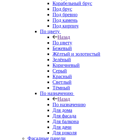
Корабельный брус
Под брус
Под бревно
Под камень
Под кирпич
По цвету
Назад
По цвету
Бежевый
Жёлтый и золотистый
Зелёный
Коричневый
Серый
Красный
Светлый
Тёмный
По назначению
Назад
По назначению
Для дома
Для фасада
Для балкона
Для дачи
Для цоколя
Фасадные панели