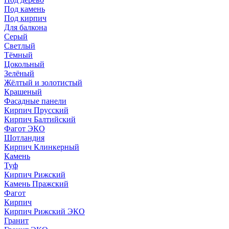
Под камень
Под кирпич
Для балкона
Серый
Светлый
Тёмный
Цокольный
Зелёный
Жёлтый и золотистый
Крашеный
Фасадные панели
Кирпич Прусский
Кирпич Балтийский
Фагот ЭКО
Шотландия
Кирпич Клинкерный
Камень
Туф
Кирпич Рижский
Камень Пражский
Фагот
Кирпич
Кирпич Рижский ЭКО
Гранит