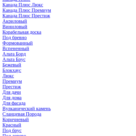
Канада Плюс Люкс
Канада Плюс Премиум
Канада Плюс Престиж
Акриловый
Виниловый
Корабельная доска
Под бревно
Формованный
Вспененный
Альта Борд
Альта Брус
Бежевый
Блокхаус
Люкс
Премиум
Престиж
Для дачи
Для дома
Для фасада
Вулканический камень
Сланцевая Порода
Коричневый
Красный
Под брус
Под дерево