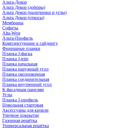
Альта-Декор
Альта Декор (доборы)
Альта Декор (наличники и углы)
Альта Декор (откосы)
Мембраны
Софиты
Alta-West
Альта-Профиль
Комплектующие к сайдингу
Финишные планки
Планка J-фаска
Планка J-trim
Планка начальная
Планка наружный угол
Планка околооконная
Планка соединительная
Планка внутренний угол
К фасадным панелям
Углы
Планка J-профиль
Цокольная стартовая
Аксессуары для кровли
Уличное покрытие
Газонная решётка
Универсальная решётка