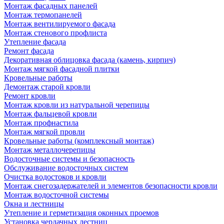
Монтаж фасадных панелей
Монтаж термопанелей
Монтаж вентилируемого фасада
Монтаж стенового профлиста
Утепление фасада
Ремонт фасада
Декоративная облицовка фасада (камень, кирпич)
Монтаж мягкой фасадной плитки
Кровельные работы
Демонтаж старой кровли
Ремонт кровли
Монтаж кровли из натуральной черепицы
Монтаж фальцевой кровли
Монтаж профнастила
Монтаж мягкой провли
Кровельные работы (комплексный монтаж)
Монтаж металлочерепицы
Водосточные системы и безопасность
Обслуживание водосточных систем
Очистка водостоков и кровли
Монтаж снегозадержателей и элементов безопасности кровли
Монтаж водосточной системы
Окна и лестницы
Утепление и герметизация оконных проемов
Установка чердачных лестниц