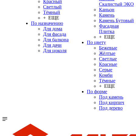
Красный
Скалистый ЭКО
Светлый
Каньон
Тёмный
Камень
+ ЕЩЕ
Камень Бутовый
По назначению
Фасадная
Для дома
Плитка
Для фасада
+ ЕЩЕ
Для балкона
По цвету
Для дачи
Бежевые
Для цоколя
Жёлтые
Светлые
Красные
Серые
Комби
Тёмные
+ ЕЩЕ
По форме
Под камень
Под кирпич
Под дерево