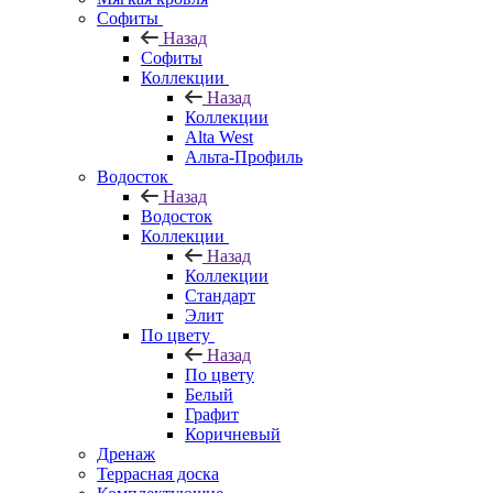
Софиты
Назад
Софиты
Коллекции
Назад
Коллекции
Alta West
Альта-Профиль
Водосток
Назад
Водосток
Коллекции
Назад
Коллекции
Стандарт
Элит
По цвету
Назад
По цвету
Белый
Графит
Коричневый
Дренаж
Террасная доска