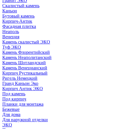
Гранит ЭКО
Скалистый камень
Каньон
Бутовый камень
Кирпич-Антик
Фасадная плитка
Неаполь
Венеция
Камень скалистый ЭКО
Туф ЭКО
Камень Флорентийский
Камень Неаполитанский
Камень Шотландский
Камень Венецианский
Кирпич Рустикальный
Ригель Немецкий
Гранд Каньон Эко
Кирпич Антик ЭКО
Под камень
Под кирпич
Планки для монтажа
Бежевые
Для дома
Для наружной отделки
ЭКO