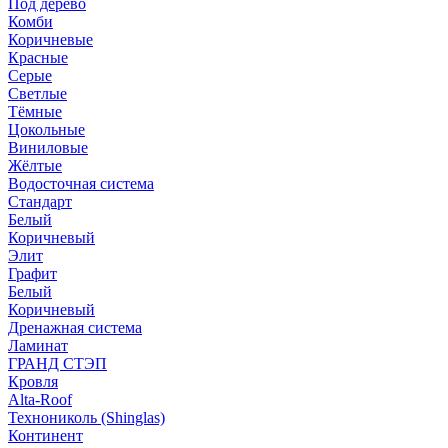
Под дерево
Комби
Коричневые
Красные
Серые
Светлые
Тёмные
Цокольные
Виниловые
Жёлтые
Водосточная система
Стандарт
Белый
Коричневый
Элит
Графит
Белый
Коричневый
Дренажная система
Ламинат
ГРАНД СТЭП
Кровля
Alta-Roof
Технониколь (Shinglas)
Континент