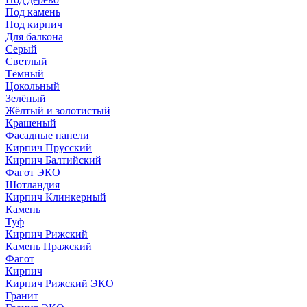
Под камень
Под кирпич
Для балкона
Серый
Светлый
Тёмный
Цокольный
Зелёный
Жёлтый и золотистый
Крашеный
Фасадные панели
Кирпич Прусский
Кирпич Балтийский
Фагот ЭКО
Шотландия
Кирпич Клинкерный
Камень
Туф
Кирпич Рижский
Камень Пражский
Фагот
Кирпич
Кирпич Рижский ЭКО
Гранит