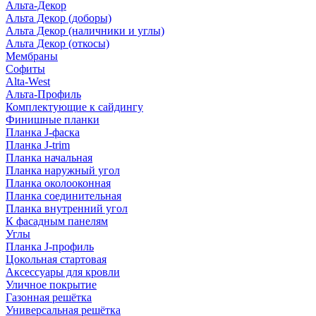
Альта-Декор
Альта Декор (доборы)
Альта Декор (наличники и углы)
Альта Декор (откосы)
Мембраны
Софиты
Alta-West
Альта-Профиль
Комплектующие к сайдингу
Финишные планки
Планка J-фаска
Планка J-trim
Планка начальная
Планка наружный угол
Планка околооконная
Планка соединительная
Планка внутренний угол
К фасадным панелям
Углы
Планка J-профиль
Цокольная стартовая
Аксессуары для кровли
Уличное покрытие
Газонная решётка
Универсальная решётка