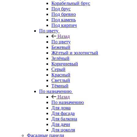
Корабельный брус
Под брус
Под бревно
Под камень
Под кирпич
По цвету
Назад
По цвету
Бежевый
Жёлтый и золотистый
Зелёный
Коричневый
Серый
Красный
Светлый
Тёмный
По назначению
Назад
По назначению
Для дома
Для фасада
Для балкона
Для дачи
Для цоколя
Фасадные панели