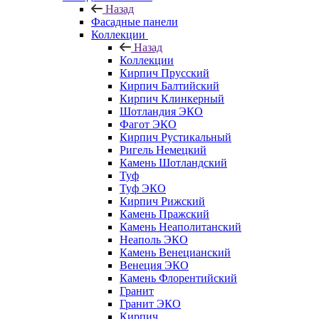
Назад
Фасадные панели
Коллекции
Назад
Коллекции
Кирпич Прусский
Кирпич Балтийский
Кирпич Клинкерный
Шотландия ЭКО
Фагот ЭКО
Кирпич Рустикальный
Ригель Немецкий
Камень Шотландский
Туф
Туф ЭКО
Кирпич Рижский
Камень Пражский
Камень Неаполитанский
Неаполь ЭКО
Камень Венецианский
Венеция ЭКО
Камень Флорентийский
Гранит
Гранит ЭКО
Кирпич