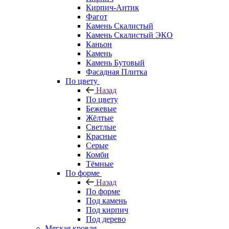
Кирпич-Антик
Фагот
Камень Скалистый
Камень Скалистый ЭКО
Каньон
Камень
Камень Бутовый
Фасадная Плитка
По цвету
Назад
По цвету
Бежевые
Жёлтые
Светлые
Красные
Серые
Комби
Тёмные
По форме
Назад
По форме
Под камень
Под кирпич
Под дерево
Мягкая кровля