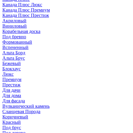
Канада Плюс Люкс
Канада Плюс Премиум
Канада Плюс Престиж
Акриловый
Виниловый
Корабельная доска
Под бревно
Формованный
Вспененный
Альта Борд
Альта Брус
Бежевый
Блокхаус
Люкс
Премиум
Престиж
Для дачи
Для дома
Для фасада
Вулканический камень
Сланцевая Порода
Коричневый
Красный
Под брус
Под дерево