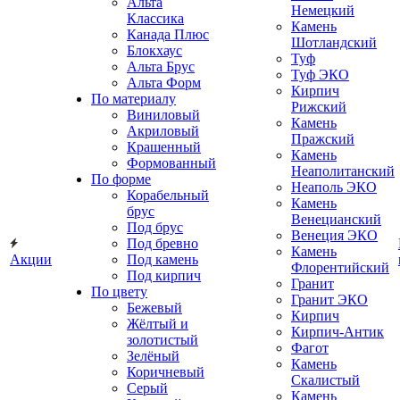
Альта
Немецкий
Классика
Камень
Канада Плюс
Шотландский
Блокхаус
Туф
Альта Брус
Туф ЭКО
Альта Форм
Кирпич
По материалу
Рижский
Виниловый
Камень
Акриловый
Пражский
Крашенный
Камень
Формованный
Неаполитанский
По форме
Неаполь ЭКО
Корабельный
Камень
брус
Венецианский
Под брус
Венеция ЭКО
Под бревно
Камень
Акции
Под камень
Флорентийский
Под кирпич
Гранит
По цвету
Гранит ЭКО
Бежевый
Кирпич
Жёлтый и
Кирпич-Антик
золотистый
Фагот
Зелёный
Камень
Коричневый
Скалистый
Серый
Камень