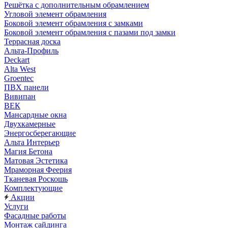
Решётка с дополнительным обрамлением
Угловой элемент обрамления
Боковой элемент обрамления с замками
Боковой элемент обрамления с пазами под замки
Террасная доска
Альта-Профиль
Deckart
Alta West
Groentec
ПВХ панели
Вивипан
ВЕК
Мансардные окна
Двухкамерные
Энергосберегающие
Альта Интерьер
Магия Бетона
Матовая Эстетика
Мраморная Феерия
Тканевая Роскошь
Комплектующие
Акции
Услуги
Фасадные работы
Монтаж сайдинга