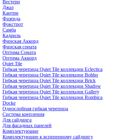
Вестерн
Джаз
Кантри
Фазенда
Фокстрот
Самба
Кадриль
Финская Аккорд
Финская соната
Оптима Соната
Оптима Аккорд
Quiet Tile
Гибкая черепица Quiet Tile коллекции Eclectica
Гибкая черепица Quiet Tile коллекции Bohho
Гибкая черепица Quiet Tile коллекции Brick
Гибкая черепица Quiet Tile коллекции Shadow
Гибкая черепица Quiet Tile коллекции Gallery
Гибкая черепица Quiet Tile коллекции Rombica
Docke
Однослойная гибкая черепица
Система крепления
Для сайдинга
Для фасадных панелей
Комплектующие
Комплектующие к вспененному сайдингу