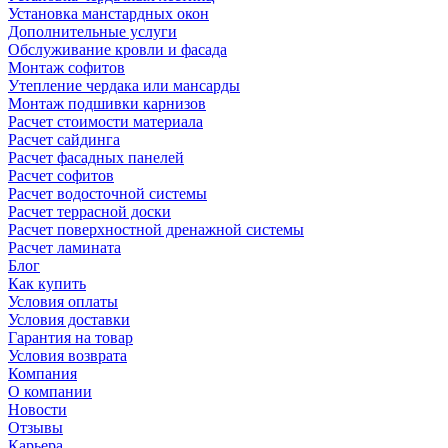
Установка манстардных окон
Дополнительные услуги
Обслуживание кровли и фасада
Монтаж софитов
Утепление чердака или мансарды
Монтаж подшивки карнизов
Расчет стоимости материала
Расчет сайдинга
Расчет фасадных панелей
Расчет софитов
Расчет водосточной системы
Расчет террасной доски
Расчет поверхностной дренажной системы
Расчет ламината
Блог
Как купить
Условия оплаты
Условия доставки
Гарантия на товар
Условия возврата
Компания
О компании
Новости
Отзывы
Карьера