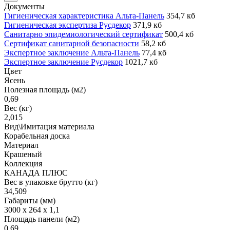
Документы
Гигиеническая характеристика Альта-Панель
354,7 кб
Гигиеническая экспертиза Русдекор
371,9 кб
Санитарно эпидемиологический сертификат
500,4 кб
Сертификат санитарной безопасности
58,2 кб
Экспертное заключение Альта-Панель
77,4 кб
Экспертное заключение Русдекор
1021,7 кб
Цвет
Ясень
Полезная площадь (м2)
0,69
Вес (кг)
2,015
Вид\Имитация материала
Корабельная доска
Материал
Крашеный
Коллекция
КАНАДА ПЛЮС
Вес в упаковке брутто (кг)
34,509
Габариты (мм)
3000 x 264 x 1,1
Площадь панели (м2)
0,69