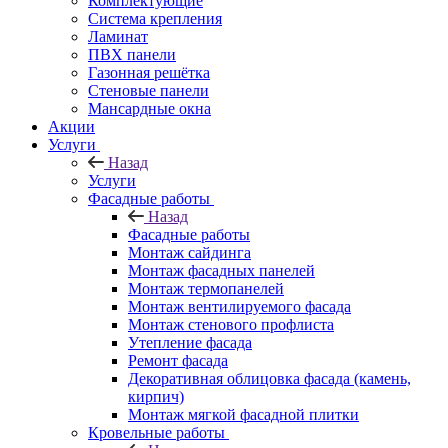
Комплектующие
Система крепления
Ламинат
ПВХ панели
Газонная решётка
Стеновые панели
Мансардные окна
Акции
Услуги
Назад
Услуги
Фасадные работы
Назад
Фасадные работы
Монтаж сайдинга
Монтаж фасадных панелей
Монтаж термопанелей
Монтаж вентилируемого фасада
Монтаж стенового профлиста
Утепление фасада
Ремонт фасада
Декоративная облицовка фасада (камень,
кирпич)
Монтаж мягкой фасадной плитки
Кровельные работы