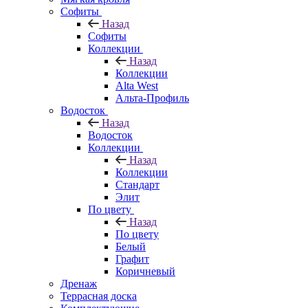
Софиты
Назад
Софиты
Коллекции
Назад
Коллекции
Alta West
Альта-Профиль
Водосток
Назад
Водосток
Коллекции
Назад
Коллекции
Стандарт
Элит
По цвету
Назад
По цвету
Белый
Графит
Коричневый
Дренаж
Террасная доска