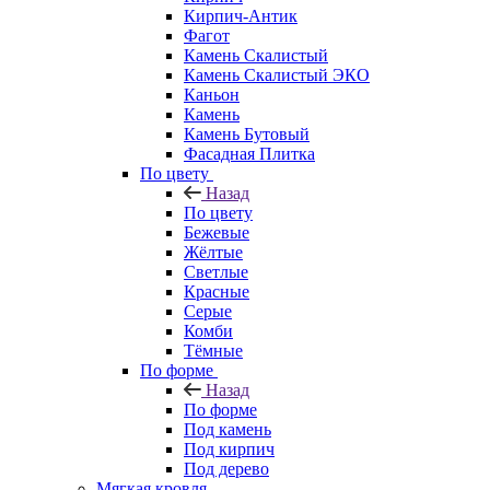
Кирпич-Антик
Фагот
Камень Скалистый
Камень Скалистый ЭКО
Каньон
Камень
Камень Бутовый
Фасадная Плитка
По цвету
Назад
По цвету
Бежевые
Жёлтые
Светлые
Красные
Серые
Комби
Тёмные
По форме
Назад
По форме
Под камень
Под кирпич
Под дерево
Мягкая кровля