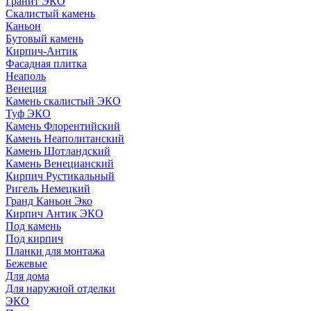
Гранит ЭКО
Скалистый камень
Каньон
Бутовый камень
Кирпич-Антик
Фасадная плитка
Неаполь
Венеция
Камень скалистый ЭКО
Туф ЭКО
Камень Флорентийский
Камень Неаполитанский
Камень Шотландский
Камень Венецианский
Кирпич Рустикальный
Ригель Немецкий
Гранд Каньон Эко
Кирпич Антик ЭКО
Под камень
Под кирпич
Планки для монтажа
Бежевые
Для дома
Для наружной отделки
ЭКO