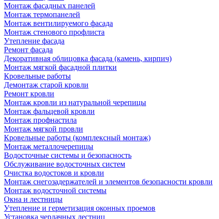
Монтаж фасадных панелей
Монтаж термопанелей
Монтаж вентилируемого фасада
Монтаж стенового профлиста
Утепление фасада
Ремонт фасада
Декоративная облицовка фасада (камень, кирпич)
Монтаж мягкой фасадной плитки
Кровельные работы
Демонтаж старой кровли
Ремонт кровли
Монтаж кровли из натуральной черепицы
Монтаж фальцевой кровли
Монтаж профнастила
Монтаж мягкой провли
Кровельные работы (комплексный монтаж)
Монтаж металлочерепицы
Водосточные системы и безопасность
Обслуживание водосточных систем
Очистка водостоков и кровли
Монтаж снегозадержателей и элементов безопасности кровли
Монтаж водосточной системы
Окна и лестницы
Утепление и герметизация оконных проемов
Установка чердачных лестниц