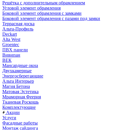
Решётка с дополнительным обрамлением
Угловой элемент обрамления
Боковой элемент обрамления с замками
Боковой элемент обрамления с пазами под замки
Террасная доска
Альта-Профиль
Deckart
Alta West
Groentec
ПВХ панели
Вивипан
ВЕК
Мансардные окна
Двухкамерные
Энергосберегающие
Альта Интерьер
Магия Бетона
Матовая Эстетика
Мраморная Феерия
Тканевая Роскошь
Комплектующие
Акции
Услуги
Фасадные работы
Монтаж сайдинга