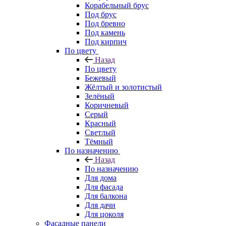
Корабельный брус
Под брус
Под бревно
Под камень
Под кирпич
По цвету
Назад
По цвету
Бежевый
Жёлтый и золотистый
Зелёный
Коричневый
Серый
Красный
Светлый
Тёмный
По назначению
Назад
По назначению
Для дома
Для фасада
Для балкона
Для дачи
Для цоколя
Фасадные панели