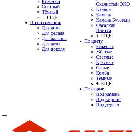
Красный
Скалистый ЭКО
Светлый
Каньон
Тёмный
Камень
+ ЕЩЕ
Камень Бутовый
По назначению
Фасадная
Для дома
Плитка
Для фасада
+ ЕЩЕ
Для балкона
По цвету
Для дачи
Бежевые
Для цоколя
Жёлтые
Светлые
Красные
Серые
Комби
Тёмные
+ ЕЩЕ
По форме
Под камень
Под кирпич
Под дерево