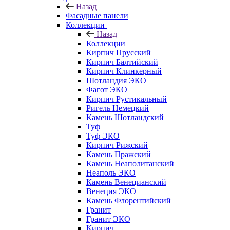
Назад
Фасадные панели
Коллекции
Назад
Коллекции
Кирпич Прусский
Кирпич Балтийский
Кирпич Клинкерный
Шотландия ЭКО
Фагот ЭКО
Кирпич Рустикальный
Ригель Немецкий
Камень Шотландский
Туф
Туф ЭКО
Кирпич Рижский
Камень Пражский
Камень Неаполитанский
Неаполь ЭКО
Камень Венецианский
Венеция ЭКО
Камень Флорентийский
Гранит
Гранит ЭКО
Кирпич