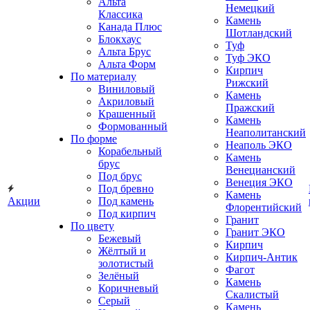
Альта
Немецкий
Классика
Камень
Канада Плюс
Шотландский
Блокхаус
Туф
Альта Брус
Туф ЭКО
Альта Форм
Кирпич
По материалу
Рижский
Виниловый
Камень
Акриловый
Пражский
Крашенный
Камень
Формованный
Неаполитанский
По форме
Неаполь ЭКО
Корабельный
Камень
брус
Венецианский
Под брус
Венеция ЭКО
Под бревно
Камень
Акции
Под камень
Флорентийский
Под кирпич
Гранит
По цвету
Гранит ЭКО
Бежевый
Кирпич
Жёлтый и
Кирпич-Антик
золотистый
Фагот
Зелёный
Камень
Коричневый
Скалистый
Серый
Камень