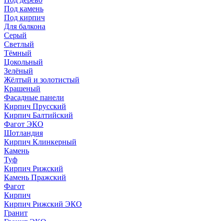
Под камень
Под кирпич
Для балкона
Серый
Светлый
Тёмный
Цокольный
Зелёный
Жёлтый и золотистый
Крашеный
Фасадные панели
Кирпич Прусский
Кирпич Балтийский
Фагот ЭКО
Шотландия
Кирпич Клинкерный
Камень
Туф
Кирпич Рижский
Камень Пражский
Фагот
Кирпич
Кирпич Рижский ЭКО
Гранит