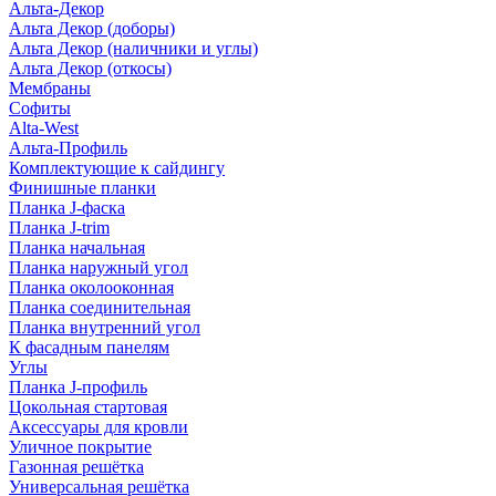
Альта-Декор
Альта Декор (доборы)
Альта Декор (наличники и углы)
Альта Декор (откосы)
Мембраны
Софиты
Alta-West
Альта-Профиль
Комплектующие к сайдингу
Финишные планки
Планка J-фаска
Планка J-trim
Планка начальная
Планка наружный угол
Планка околооконная
Планка соединительная
Планка внутренний угол
К фасадным панелям
Углы
Планка J-профиль
Цокольная стартовая
Аксессуары для кровли
Уличное покрытие
Газонная решётка
Универсальная решётка