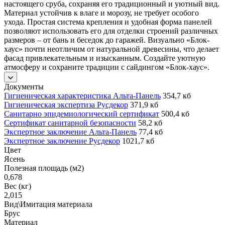
настоящего сруба, сохраняя его традиционный и уютный вид.
Материал устойчив к влаге и морозу, не требует особого
ухода. Простая система крепления и удобная форма панелей
позволяют использовать его для отделки строений различных
размеров – от бань и беседок до гаражей. Визуально «Блок-
хаус» почти неотличим от натуральной древесины, что делает
фасад привлекательным и изысканным. Создайте уютную
атмосферу и сохраните традиции с сайдингом «Блок-хаус».
Документы
Гигиеническая характеристика Альта-Панель
354,7 кб
Гигиеническая экспертиза Русдекор
371,9 кб
Санитарно эпидемиологический сертификат
500,4 кб
Сертификат санитарной безопасности
58,2 кб
Экспертное заключение Альта-Панель
77,4 кб
Экспертное заключение Русдекор
1021,7 кб
Цвет
Ясень
Полезная площадь (м2)
0,678
Вес (кг)
2,015
Вид\Имитация материала
Брус
Материал