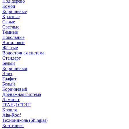
Под дерево
Комби
Коричневые
Красные
Серые
Светлые
Тёмные
Цокольные
Виниловые
Жёлтые
Водосточная система
Стандарт
Белый
Коричневый
Элит
Графит
Белый
Коричневый
Дренажная система
Ламинат
ГРАНД СТЭП
Кровля
Alta-Roof
Технониколь (Shinglas)
Континент