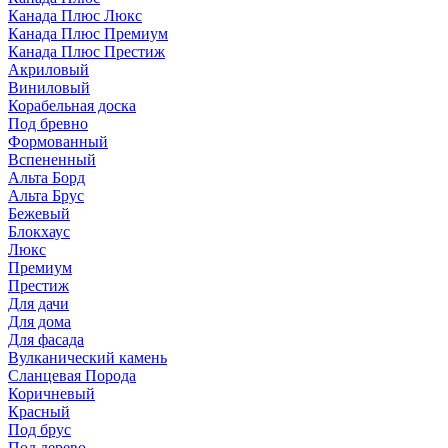
Канада Плюс Люкс
Канада Плюс Премиум
Канада Плюс Престиж
Акриловый
Виниловый
Корабельная доска
Под бревно
Формованный
Вспененный
Альта Борд
Альта Брус
Бежевый
Блокхаус
Люкс
Премиум
Престиж
Для дачи
Для дома
Для фасада
Вулканический камень
Сланцевая Порода
Коричневый
Красный
Под брус
Под дерево