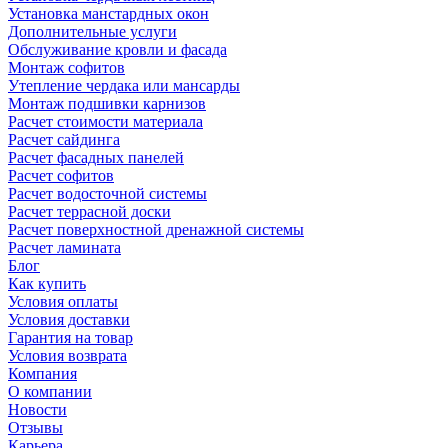
Установка манстардных окон
Дополнительные услуги
Обслуживание кровли и фасада
Монтаж софитов
Утепление чердака или мансарды
Монтаж подшивки карнизов
Расчет стоимости материала
Расчет сайдинга
Расчет фасадных панелей
Расчет софитов
Расчет водосточной системы
Расчет террасной доски
Расчет поверхностной дренажной системы
Расчет ламината
Блог
Как купить
Условия оплаты
Условия доставки
Гарантия на товар
Условия возврата
Компания
О компании
Новости
Отзывы
Карьера