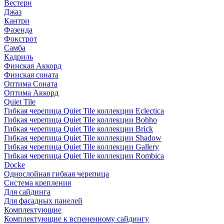
Вестерн
Джаз
Кантри
Фазенда
Фокстрот
Самба
Кадриль
Финская Аккорд
Финская соната
Оптима Соната
Оптима Аккорд
Quiet Tile
Гибкая черепица Quiet Tile коллекции Eclectica
Гибкая черепица Quiet Tile коллекции Bohho
Гибкая черепица Quiet Tile коллекции Brick
Гибкая черепица Quiet Tile коллекции Shadow
Гибкая черепица Quiet Tile коллекции Gallery
Гибкая черепица Quiet Tile коллекции Rombica
Docke
Однослойная гибкая черепица
Система крепления
Для сайдинга
Для фасадных панелей
Комплектующие
Комплектующие к вспененному сайдингу