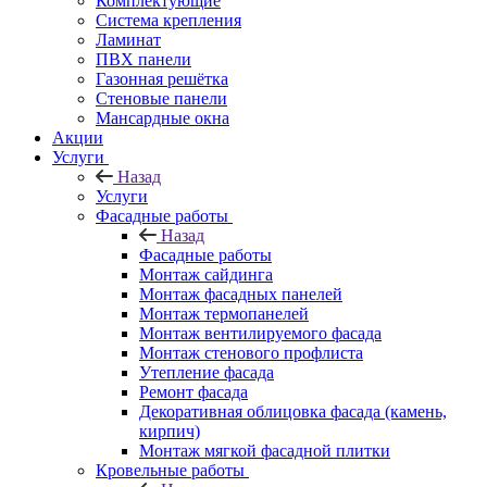
Комплектующие
Система крепления
Ламинат
ПВХ панели
Газонная решётка
Стеновые панели
Мансардные окна
Акции
Услуги
Назад
Услуги
Фасадные работы
Назад
Фасадные работы
Монтаж сайдинга
Монтаж фасадных панелей
Монтаж термопанелей
Монтаж вентилируемого фасада
Монтаж стенового профлиста
Утепление фасада
Ремонт фасада
Декоративная облицовка фасада (камень,
кирпич)
Монтаж мягкой фасадной плитки
Кровельные работы