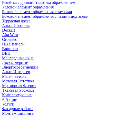
Решётка с дополнительным обрамлением
Угловой элемент обрамления
Боковой элемент обрамления с замками
Боковой элемент обрамления с пазами под замки
Террасная доска
Альта-Профиль
Deckart
Alta West
Groentec
ПВХ панели
Вивипан
ВЕК
Мансардные окна
Двухкамерные
Энергосберегающие
Альта Интерьер
Магия Бетона
Матовая Эстетика
Мраморная Феерия
Тканевая Роскошь
Комплектующие
Акции
Услуги
Фасадные работы
Монтаж сайдинга