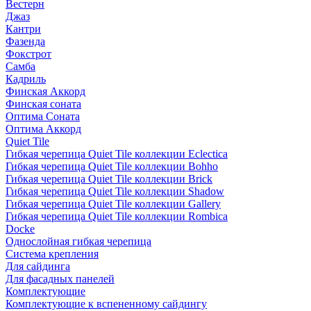
Вестерн
Джаз
Кантри
Фазенда
Фокстрот
Самба
Кадриль
Финская Аккорд
Финская соната
Оптима Соната
Оптима Аккорд
Quiet Tile
Гибкая черепица Quiet Tile коллекции Eclectica
Гибкая черепица Quiet Tile коллекции Bohho
Гибкая черепица Quiet Tile коллекции Brick
Гибкая черепица Quiet Tile коллекции Shadow
Гибкая черепица Quiet Tile коллекции Gallery
Гибкая черепица Quiet Tile коллекции Rombica
Docke
Однослойная гибкая черепица
Система крепления
Для сайдинга
Для фасадных панелей
Комплектующие
Комплектующие к вспененному сайдингу