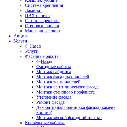
Комплектующие
Система крепления
Ламинат
ПВХ панели
Газонная решётка
Стеновые панели
Мансардные окна
Акции
Услуги
Назад
Услуги
Фасадные работы
Назад
Фасадные работы
Монтаж сайдинга
Монтаж фасадных панелей
Монтаж термопанелей
Монтаж вентилируемого фасада
Монтаж стенового профлиста
Утепление фасада
Ремонт фасада
Декоративная облицовка фасада (камень,
кирпич)
Монтаж мягкой фасадной плитки
Кровельные работы