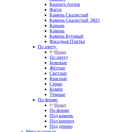
Кирпич-Антик
Фагот
Камень Скалистый
Камень Скалистый ЭКО
Каньон
Камень
Камень Бутовый
Фасадная Плитка
По цвету
Назад
По цвету
Бежевые
Жёлтые
Светлые
Красные
Серые
Комби
Тёмные
По форме
Назад
По форме
Под камень
Под кирпич
Под дерево
Мягкая кровля