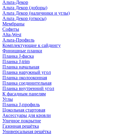
Альта-Декор
Альта Декор (доборы)
Альта Декор (наличники и углы)
Альта Декор (откосы)
Мембраны
Софиты
Alta-West
Альта-Профиль
Комплектующие к сайдингу
Финишные планки
Планка J-фаска
Планка J-trim
Планка начальная
Планка наружный угол
Планка околооконная
Планка соединительная
Планка внутренний угол
К фасадным панелям
Углы
Планка J-профиль
Цокольная стартовая
Аксессуары для кровли
Уличное покрытие
Газонная решётка
Универсальная решётка