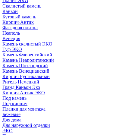
Гранит ЭКО
Скалистый камень
Каньон
Бутовый камень
Кирпич-Антик
Фасадная плитка
Неаполь
Венеция
Камень скалистый ЭКО
Туф ЭКО
Камень Флорентийский
Камень Неаполитанский
Камень Шотландский
Камень Венецианский
Кирпич Рустикальный
Ригель Немецкий
Гранд Каньон Эко
Кирпич Антик ЭКО
Под камень
Под кирпич
Планки для монтажа
Бежевые
Для дома
Для наружной отделки
ЭКO