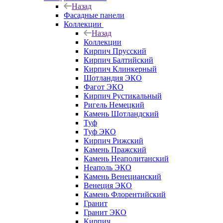
Назад
Фасадные панели
Коллекции
Назад
Коллекции
Кирпич Прусский
Кирпич Балтийский
Кирпич Клинкерный
Шотландия ЭКО
Фагот ЭКО
Кирпич Рустикальный
Ригель Немецкий
Камень Шотландский
Туф
Туф ЭКО
Кирпич Рижский
Камень Пражский
Камень Неаполитанский
Неаполь ЭКО
Камень Венецианский
Венеция ЭКО
Камень Флорентийский
Гранит
Гранит ЭКО
Кирпич