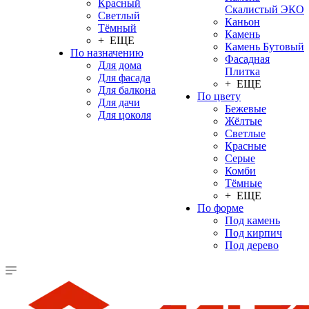
Красный
Скалистый ЭКО
Светлый
Каньон
Тёмный
Камень
+ ЕЩЕ
Камень Бутовый
По назначению
Фасадная
Для дома
Плитка
Для фасада
+ ЕЩЕ
Для балкона
По цвету
Для дачи
Бежевые
Для цоколя
Жёлтые
Светлые
Красные
Серые
Комби
Тёмные
+ ЕЩЕ
По форме
Под камень
Под кирпич
Под дерево