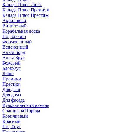
Канада Плюс Люкс
Канада Плюс Премиум
Канада Плюс Престиж
Акриловый
Виниловый
Корабельная доска
Под бревно
Формованный
Вспененный
Альта Борд
Альта Брус
Бежевый
Блокхаус
Люкс
Премиум
Престиж
Для дачи
Для дома
Для фасада
Вулканический камень
Сланцевая Порода
Коричневый
Красный
Под брус
Под дерево