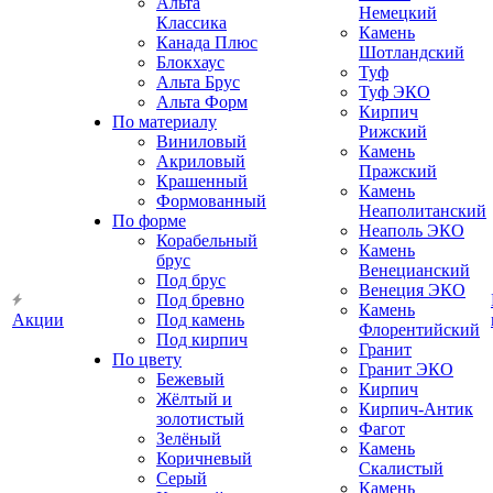
Альта
Немецкий
Классика
Камень
Канада Плюс
Шотландский
Блокхаус
Туф
Альта Брус
Туф ЭКО
Альта Форм
Кирпич
По материалу
Рижский
Виниловый
Камень
Акриловый
Пражский
Крашенный
Камень
Формованный
Неаполитанский
По форме
Неаполь ЭКО
Корабельный
Камень
брус
Венецианский
Под брус
Венеция ЭКО
Под бревно
Камень
Акции
Под камень
Флорентийский
Под кирпич
Гранит
По цвету
Гранит ЭКО
Бежевый
Кирпич
Жёлтый и
Кирпич-Антик
золотистый
Фагот
Зелёный
Камень
Коричневый
Скалистый
Серый
Камень