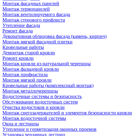
Монтаж фасадных панелей
Монтаж термопанелей
Монтаж вентилируемого фасада
Монтаж стенового профлиста
Утепление фасада
Ремонт фасада
Декоративная облицовка фасада (камень, кирпич)
Монтаж мягкой фасадной плитки
Кровельные работы
Демонтаж старой кровли
Ремонт кровли
Монтаж кровли из натуральной черепицы
Монтаж фальцевой кровли
Монтаж профнастила
Монтаж мягкой провли
Кровельные работы (комплексный монтаж)
Монтаж металлочерепицы
Водосточные системы и безопасность
Обслуживание водосточных систем
Очистка водостоков и кровли
Монтаж снегозадержателей и элементов безопасности кровли
Монтаж водосточной системы
Окна и лестницы
Утепление и герметизация оконных проемов
Установка чердачных лестниц