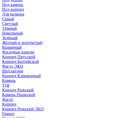
Под камень
Под кирпич
Для балкона
Серый
Светлый
Тёмный
Цокольный
Зелёный
Жёлтый и золотистый
Крашеный
Фасадные панели
Кирпич Прусский
Кирпич Балтийский
Фагот ЭКО
Шотландия
Кирпич Клинкерный
Камень
Туф
Кирпич Рижский
Камень Пражский
Фагот
Кирпич
Кирпич Рижский ЭКО
Гранит