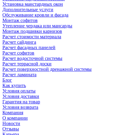
Установка манстардных окон
Дополнительные услуги
Обслуживание кровли и фасада
Монтаж софитов
Утепление чердака или мансарды
Монтаж подшивки карнизов
Расчет стоимости материала
Расчет сайдинга
Расчет фасадных панелей
Расчет софитов
Расчет водосточной системы
Расчет террасной доски
Расчет поверхностной дренажной системы
Расчет ламината
Блог
Как купить
Условия оплаты
Условия доставки
Гарантия на товар
Условия возврата
Компания
О компании
Новости
Отзывы
Карьера