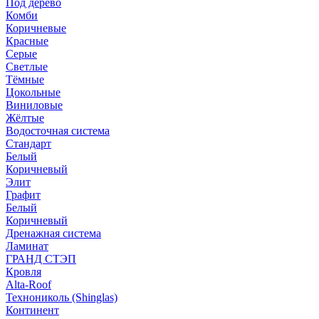
Под дерево
Комби
Коричневые
Красные
Серые
Светлые
Тёмные
Цокольные
Виниловые
Жёлтые
Водосточная система
Стандарт
Белый
Коричневый
Элит
Графит
Белый
Коричневый
Дренажная система
Ламинат
ГРАНД СТЭП
Кровля
Alta-Roof
Технониколь (Shinglas)
Континент