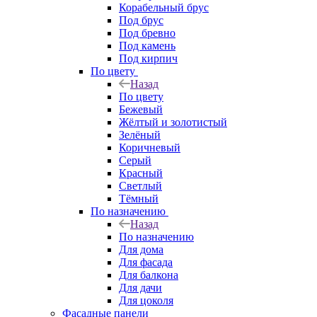
Корабельный брус
Под брус
Под бревно
Под камень
Под кирпич
По цвету
Назад
По цвету
Бежевый
Жёлтый и золотистый
Зелёный
Коричневый
Серый
Красный
Светлый
Тёмный
По назначению
Назад
По назначению
Для дома
Для фасада
Для балкона
Для дачи
Для цоколя
Фасадные панели