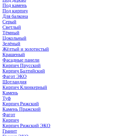
Под камень
Под кирпич
Для балкона
Серый
Светлый
Тёмный
Цокольный
Зелёный
Жёлтый и золотистый
Крашеный
Фасадные панели
Кирпич Прусский
Кирпич Балтийский
Фагот ЭКО
Шотландия
Кирпич Клинкерный
Камень
Туф
Кирпич Рижский
Камень Пражский
Фагот
Кирпич
Кирпич Рижский ЭКО
Гранит