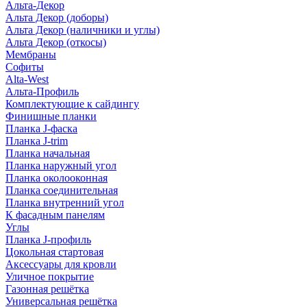
Альта-Декор
Альта Декор (доборы)
Альта Декор (наличники и углы)
Альта Декор (откосы)
Мембраны
Софиты
Alta-West
Альта-Профиль
Комплектующие к сайдингу
Финишные планки
Планка J-фаска
Планка J-trim
Планка начальная
Планка наружный угол
Планка околооконная
Планка соединительная
Планка внутренний угол
К фасадным панелям
Углы
Планка J-профиль
Цокольная стартовая
Аксессуары для кровли
Уличное покрытие
Газонная решётка
Универсальная решётка