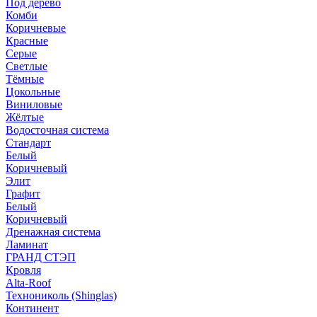
Под дерево
Комби
Коричневые
Красные
Серые
Светлые
Тёмные
Цокольные
Виниловые
Жёлтые
Водосточная система
Стандарт
Белый
Коричневый
Элит
Графит
Белый
Коричневый
Дренажная система
Ламинат
ГРАНД СТЭП
Кровля
Alta-Roof
Технониколь (Shinglas)
Континент