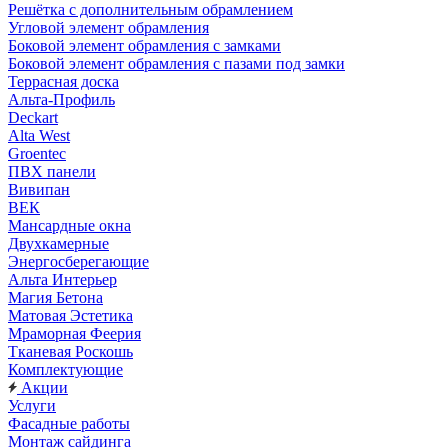
Решётка с дополнительным обрамлением
Угловой элемент обрамления
Боковой элемент обрамления с замками
Боковой элемент обрамления с пазами под замки
Террасная доска
Альта-Профиль
Deckart
Alta West
Groentec
ПВХ панели
Вивипан
ВЕК
Мансардные окна
Двухкамерные
Энергосберегающие
Альта Интерьер
Магия Бетона
Матовая Эстетика
Мраморная Феерия
Тканевая Роскошь
Комплектующие
Акции
Услуги
Фасадные работы
Монтаж сайдинга