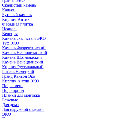
Гранит ЭКО
Скалистый камень
Каньон
Бутовый камень
Кирпич-Антик
Фасадная плитка
Неаполь
Венеция
Камень скалистый ЭКО
Туф ЭКО
Камень Флорентийский
Камень Неаполитанский
Камень Шотландский
Камень Венецианский
Кирпич Рустикальный
Ригель Немецкий
Гранд Каньон Эко
Кирпич Антик ЭКО
Под камень
Под кирпич
Планки для монтажа
Бежевые
Для дома
Для наружной отделки
ЭКO