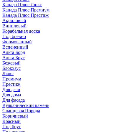
Канада Плюс Люкс
Канада Плюс Премиум
Канада Плюс Престиж
Акриловый
Виниловый
Корабельная доска
Под бревно
Формованный
Вспененный
Альта Борд
Альта Брус
Бежевый
Блокхаус
Люкс
Премиум
Престиж
Для дачи
Для дома
Для фасада
Вулканический камень
Сланцевая Порода
Коричневый
Красный
Под брус
Под дерево