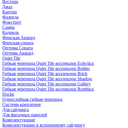
Вестерн
Джаз
Кантри
Фазенда
Фокстрот
Самба
Кадриль
Финская Аккорд
Финская соната
Оптима Соната
Оптима Аккорд
Quiet Tile
Гибкая черепица Quiet Tile коллекции Eclectica
Гибкая черепица Quiet Tile коллекции Bohho
Гибкая черепица Quiet Tile коллекции Brick
Гибкая черепица Quiet Tile коллекции Shadow
Гибкая черепица Quiet Tile коллекции Gallery
Гибкая черепица Quiet Tile коллекции Rombica
Docke
Однослойная гибкая черепица
Система крепления
Для сайдинга
Для фасадных панелей
Комплектующие
Комплектующие к вспененному сайдингу