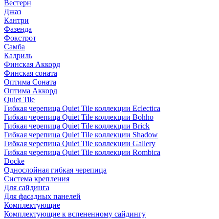
Вестерн
Джаз
Кантри
Фазенда
Фокстрот
Самба
Кадриль
Финская Аккорд
Финская соната
Оптима Соната
Оптима Аккорд
Quiet Tile
Гибкая черепица Quiet Tile коллекции Eclectica
Гибкая черепица Quiet Tile коллекции Bohho
Гибкая черепица Quiet Tile коллекции Brick
Гибкая черепица Quiet Tile коллекции Shadow
Гибкая черепица Quiet Tile коллекции Gallery
Гибкая черепица Quiet Tile коллекции Rombica
Docke
Однослойная гибкая черепица
Система крепления
Для сайдинга
Для фасадных панелей
Комплектующие
Комплектующие к вспененному сайдингу