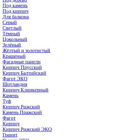
Под камень
Под кирпич
Для балкона
Серый
Светлый
Тёмный
Цокольный
Зелёный
Жёлтый и золотистый
Крашеный
Фасадные панели
Кирпич Прусский
Кирпич Балтийский
Фагот ЭКО
Шотландия
Кирпич Клинкерный
Камень
Туф
Кирпич Рижский
Камень Пражский
Фагот
Кирпич
Кирпич Рижский ЭКО
Гранит