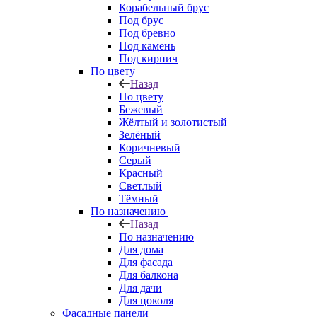
Корабельный брус
Под брус
Под бревно
Под камень
Под кирпич
По цвету
Назад
По цвету
Бежевый
Жёлтый и золотистый
Зелёный
Коричневый
Серый
Красный
Светлый
Тёмный
По назначению
Назад
По назначению
Для дома
Для фасада
Для балкона
Для дачи
Для цоколя
Фасадные панели