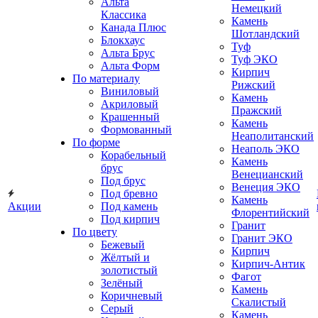
Альта
Немецкий
Классика
Камень
Канада Плюс
Шотландский
Блокхаус
Туф
Альта Брус
Туф ЭКО
Альта Форм
Кирпич
По материалу
Рижский
Виниловый
Камень
Акриловый
Пражский
Крашенный
Камень
Формованный
Неаполитанский
По форме
Неаполь ЭКО
Корабельный
Камень
брус
Венецианский
Под брус
Венеция ЭКО
Под бревно
Камень
Акции
Под камень
Флорентийский
Под кирпич
Гранит
По цвету
Гранит ЭКО
Бежевый
Кирпич
Жёлтый и
Кирпич-Антик
золотистый
Фагот
Зелёный
Камень
Коричневый
Скалистый
Серый
Камень