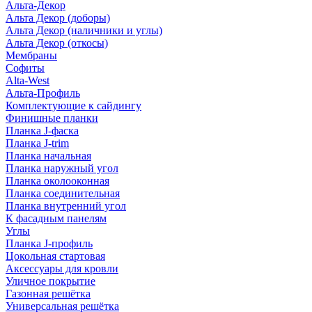
Альта-Декор
Альта Декор (доборы)
Альта Декор (наличники и углы)
Альта Декор (откосы)
Мембраны
Софиты
Alta-West
Альта-Профиль
Комплектующие к сайдингу
Финишные планки
Планка J-фаска
Планка J-trim
Планка начальная
Планка наружный угол
Планка околооконная
Планка соединительная
Планка внутренний угол
К фасадным панелям
Углы
Планка J-профиль
Цокольная стартовая
Аксессуары для кровли
Уличное покрытие
Газонная решётка
Универсальная решётка