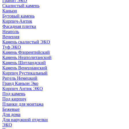
Гранит ЭКО
Скалистый камень
Каньон
Бутовый камень
Кирпич-Антик
Фасадная плитка
Неаполь
Венеция
Камень скалистый ЭКО
Туф ЭКО
Камень Флорентийский
Камень Неаполитанский
Камень Шотландский
Камень Венецианский
Кирпич Рустикальный
Ригель Немецкий
Гранд Каньон Эко
Кирпич Антик ЭКО
Под камень
Под кирпич
Планки для монтажа
Бежевые
Для дома
Для наружной отделки
ЭКO