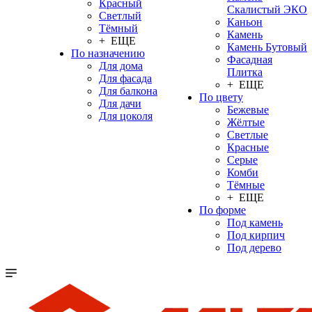
Красный
Скалистый ЭКО
Светлый
Каньон
Тёмный
Камень
+ ЕЩЕ
Камень Бутовый
По назначению
Фасадная
Для дома
Плитка
Для фасада
+ ЕЩЕ
Для балкона
По цвету
Для дачи
Бежевые
Для цоколя
Жёлтые
Светлые
Красные
Серые
Комби
Тёмные
+ ЕЩЕ
По форме
Под камень
Под кирпич
Под дерево