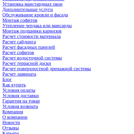
Установка манстардных окон
Дополнительные услуги
Обслуживание кровли и фасада
Монтаж софитов
Утепление чердака или мансарды
Монтаж подшивки карнизов
Расчет стоимости материала
Расчет сайдинга
Расчет фасадных панелей
Расчет софитов
Расчет водосточной системы
Расчет террасной доски
Расчет поверхностной дренажной системы
Расчет ламината
Блог
Как купить
Условия оплаты
Условия доставки
Гарантия на товар
Условия возврата
Компания
О компании
Новости
Отзывы
Карьера