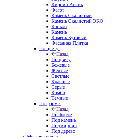
Кирпич-Антик
Фагот
Камень Скалистый
Камень Скалистый ЭКО
Каньон
Камень
Камень Бутовый
Фасадная Плитка
По цвету
Назад
По цвету
Бежевые
Жёлтые
Светлые
Красные
Серые
Комби
Тёмные
По форме
Назад
По форме
Под камень
Под кирпич
Под дерево
Мягкая кровля