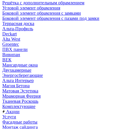
Решётка с дополнительным обрамлением
Угловой элемент обрамления
Боковой элемент обрамления с замками
Боковой элемент обрамления с пазами под замки
Террасная доска
Альта-Профиль
Deckart
Alta West
Groentec
ПВХ панели
Вивипан
ВЕК
Мансардные окна
Двухкамерные
Энергосберегающие
Альта Интерьер
Магия Бетона
Матовая Эстетика
Мраморная Феерия
Тканевая Роскошь
Комплектующие
Акции
Услуги
Фасадные работы
Монтаж сайдинга