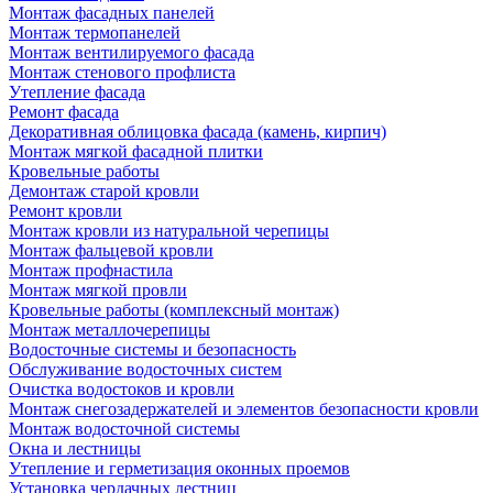
Монтаж фасадных панелей
Монтаж термопанелей
Монтаж вентилируемого фасада
Монтаж стенового профлиста
Утепление фасада
Ремонт фасада
Декоративная облицовка фасада (камень, кирпич)
Монтаж мягкой фасадной плитки
Кровельные работы
Демонтаж старой кровли
Ремонт кровли
Монтаж кровли из натуральной черепицы
Монтаж фальцевой кровли
Монтаж профнастила
Монтаж мягкой провли
Кровельные работы (комплексный монтаж)
Монтаж металлочерепицы
Водосточные системы и безопасность
Обслуживание водосточных систем
Очистка водостоков и кровли
Монтаж снегозадержателей и элементов безопасности кровли
Монтаж водосточной системы
Окна и лестницы
Утепление и герметизация оконных проемов
Установка чердачных лестниц