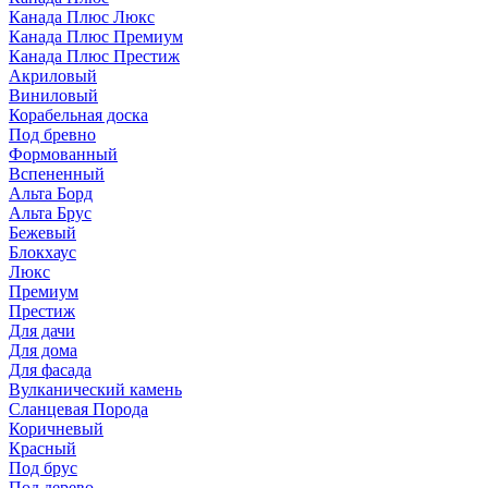
Канада Плюс Люкс
Канада Плюс Премиум
Канада Плюс Престиж
Акриловый
Виниловый
Корабельная доска
Под бревно
Формованный
Вспененный
Альта Борд
Альта Брус
Бежевый
Блокхаус
Люкс
Премиум
Престиж
Для дачи
Для дома
Для фасада
Вулканический камень
Сланцевая Порода
Коричневый
Красный
Под брус
Под дерево