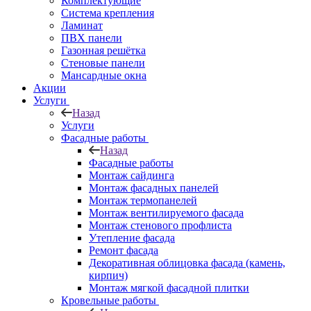
Комплектующие
Система крепления
Ламинат
ПВХ панели
Газонная решётка
Стеновые панели
Мансардные окна
Акции
Услуги
Назад
Услуги
Фасадные работы
Назад
Фасадные работы
Монтаж сайдинга
Монтаж фасадных панелей
Монтаж термопанелей
Монтаж вентилируемого фасада
Монтаж стенового профлиста
Утепление фасада
Ремонт фасада
Декоративная облицовка фасада (камень,
кирпич)
Монтаж мягкой фасадной плитки
Кровельные работы