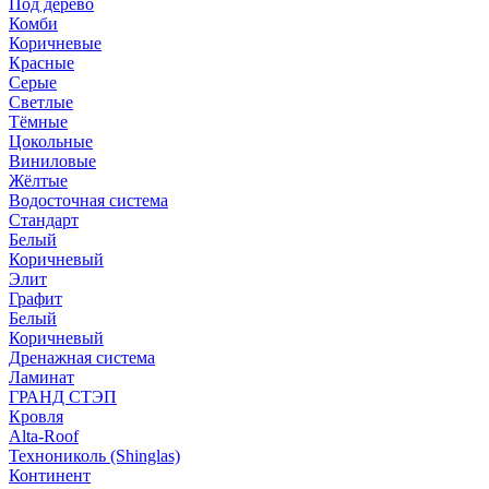
Под дерево
Комби
Коричневые
Красные
Серые
Светлые
Тёмные
Цокольные
Виниловые
Жёлтые
Водосточная система
Стандарт
Белый
Коричневый
Элит
Графит
Белый
Коричневый
Дренажная система
Ламинат
ГРАНД СТЭП
Кровля
Alta-Roof
Технониколь (Shinglas)
Континент