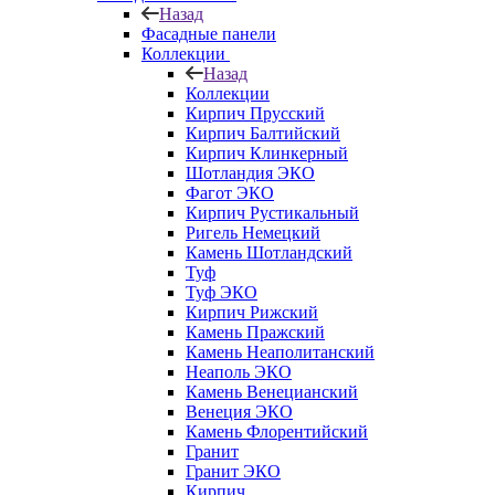
Назад
Фасадные панели
Коллекции
Назад
Коллекции
Кирпич Прусский
Кирпич Балтийский
Кирпич Клинкерный
Шотландия ЭКО
Фагот ЭКО
Кирпич Рустикальный
Ригель Немецкий
Камень Шотландский
Туф
Туф ЭКО
Кирпич Рижский
Камень Пражский
Камень Неаполитанский
Неаполь ЭКО
Камень Венецианский
Венеция ЭКО
Камень Флорентийский
Гранит
Гранит ЭКО
Кирпич