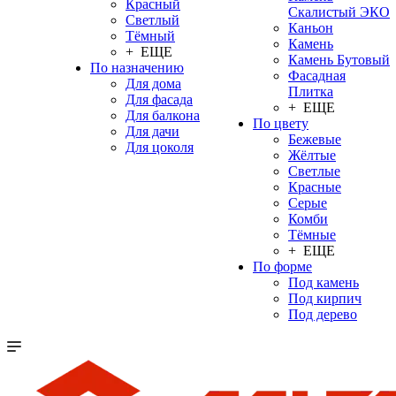
Красный
Скалистый ЭКО
Светлый
Каньон
Тёмный
Камень
+ ЕЩЕ
Камень Бутовый
По назначению
Фасадная
Для дома
Плитка
Для фасада
+ ЕЩЕ
Для балкона
По цвету
Для дачи
Бежевые
Для цоколя
Жёлтые
Светлые
Красные
Серые
Комби
Тёмные
+ ЕЩЕ
По форме
Под камень
Под кирпич
Под дерево