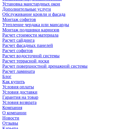
Установка манстардных окон
Дополнительные услуги
Обслуживание кровли и фасада
Монтаж софитов
Утепление чердака или мансарды
Монтаж подшивки карнизов
Расчет стоимости материала
Расчет сайдинга
Расчет фасадных панелей
Расчет софитов
Расчет водосточной системы
Расчет террасной доски
Расчет поверхностной дренажной системы
Расчет ламината
Блог
Как купить
Условия оплаты
Условия доставки
Гарантия на товар
Условия возврата
Компания
О компании
Новости
Отзывы
Карьера