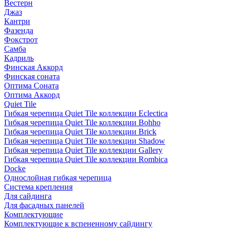
Вестерн
Джаз
Кантри
Фазенда
Фокстрот
Самба
Кадриль
Финская Аккорд
Финская соната
Оптима Соната
Оптима Аккорд
Quiet Tile
Гибкая черепица Quiet Tile коллекции Eclectica
Гибкая черепица Quiet Tile коллекции Bohho
Гибкая черепица Quiet Tile коллекции Brick
Гибкая черепица Quiet Tile коллекции Shadow
Гибкая черепица Quiet Tile коллекции Gallery
Гибкая черепица Quiet Tile коллекции Rombica
Docke
Однослойная гибкая черепица
Система крепления
Для сайдинга
Для фасадных панелей
Комплектующие
Комплектующие к вспененному сайдингу