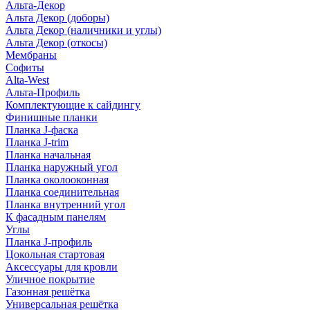
Альта-Декор
Альта Декор (доборы)
Альта Декор (наличники и углы)
Альта Декор (откосы)
Мембраны
Софиты
Alta-West
Альта-Профиль
Комплектующие к сайдингу
Финишные планки
Планка J-фаска
Планка J-trim
Планка начальная
Планка наружный угол
Планка околооконная
Планка соединительная
Планка внутренний угол
К фасадным панелям
Углы
Планка J-профиль
Цокольная стартовая
Аксессуары для кровли
Уличное покрытие
Газонная решётка
Универсальная решётка