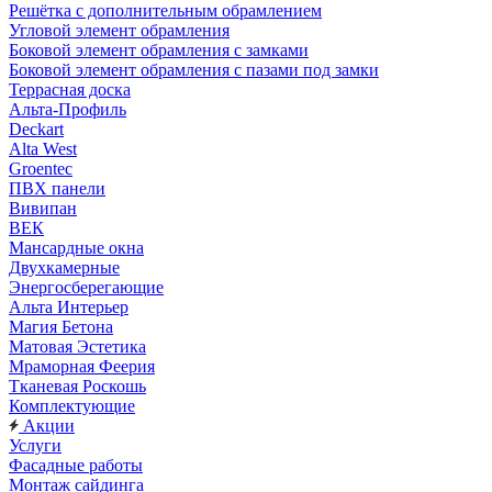
Решётка с дополнительным обрамлением
Угловой элемент обрамления
Боковой элемент обрамления с замками
Боковой элемент обрамления с пазами под замки
Террасная доска
Альта-Профиль
Deckart
Alta West
Groentec
ПВХ панели
Вивипан
ВЕК
Мансардные окна
Двухкамерные
Энергосберегающие
Альта Интерьер
Магия Бетона
Матовая Эстетика
Мраморная Феерия
Тканевая Роскошь
Комплектующие
Акции
Услуги
Фасадные работы
Монтаж сайдинга