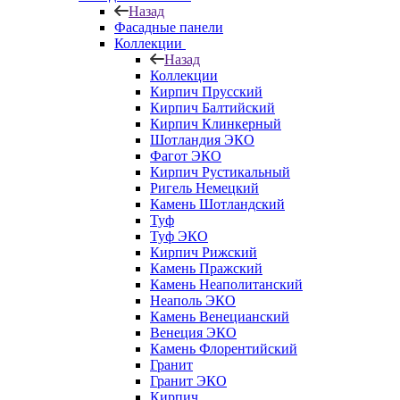
Назад
Фасадные панели
Коллекции
Назад
Коллекции
Кирпич Прусский
Кирпич Балтийский
Кирпич Клинкерный
Шотландия ЭКО
Фагот ЭКО
Кирпич Рустикальный
Ригель Немецкий
Камень Шотландский
Туф
Туф ЭКО
Кирпич Рижский
Камень Пражский
Камень Неаполитанский
Неаполь ЭКО
Камень Венецианский
Венеция ЭКО
Камень Флорентийский
Гранит
Гранит ЭКО
Кирпич