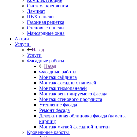
Комплектующие
Система крепления
Ламинат
ПВХ панели
Газонная решётка
Стеновые панели
Мансардные окна
Акции
Услуги
Назад
Услуги
Фасадные работы
Назад
Фасадные работы
Монтаж сайдинга
Монтаж фасадных панелей
Монтаж термопанелей
Монтаж вентилируемого фасада
Монтаж стенового профлиста
Утепление фасада
Ремонт фасада
Декоративная облицовка фасада (камень,
кирпич)
Монтаж мягкой фасадной плитки
Кровельные работы