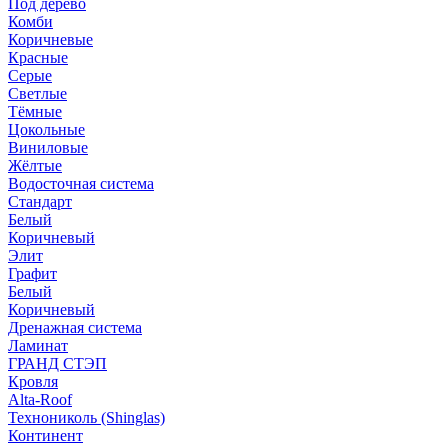
Под дерево
Комби
Коричневые
Красные
Серые
Светлые
Тёмные
Цокольные
Виниловые
Жёлтые
Водосточная система
Стандарт
Белый
Коричневый
Элит
Графит
Белый
Коричневый
Дренажная система
Ламинат
ГРАНД СТЭП
Кровля
Alta-Roof
Технониколь (Shinglas)
Континент