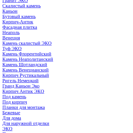
Гранит ЭКО
Скалистый камень
Каньон
Бутовый камень
Кирпич-Антик
Фасадная плитка
Неаполь
Венеция
Камень скалистый ЭКО
Туф ЭКО
Камень Флорентийский
Камень Неаполитанский
Камень Шотландский
Камень Венецианский
Кирпич Рустикальный
Ригель Немецкий
Гранд Каньон Эко
Кирпич Антик ЭКО
Под камень
Под кирпич
Планки для монтажа
Бежевые
Для дома
Для наружной отделки
ЭКO