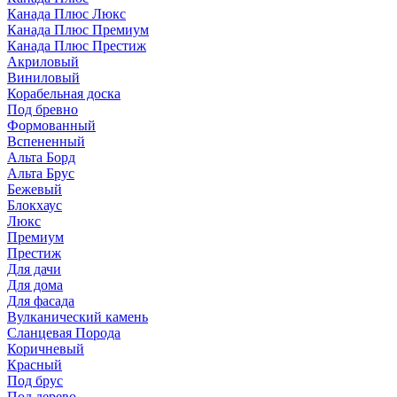
Канада Плюс Люкс
Канада Плюс Премиум
Канада Плюс Престиж
Акриловый
Виниловый
Корабельная доска
Под бревно
Формованный
Вспененный
Альта Борд
Альта Брус
Бежевый
Блокхаус
Люкс
Премиум
Престиж
Для дачи
Для дома
Для фасада
Вулканический камень
Сланцевая Порода
Коричневый
Красный
Под брус
Под дерево