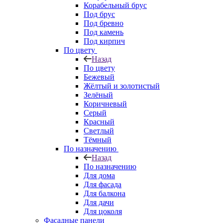
Корабельный брус
Под брус
Под бревно
Под камень
Под кирпич
По цвету
Назад
По цвету
Бежевый
Жёлтый и золотистый
Зелёный
Коричневый
Серый
Красный
Светлый
Тёмный
По назначению
Назад
По назначению
Для дома
Для фасада
Для балкона
Для дачи
Для цоколя
Фасадные панели