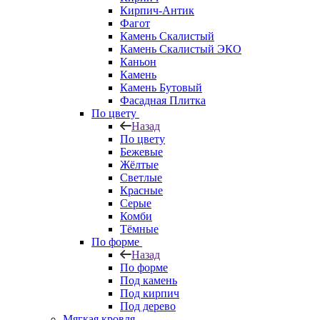
Кирпич-Антик
Фагот
Камень Скалистый
Камень Скалистый ЭКО
Каньон
Камень
Камень Бутовый
Фасадная Плитка
По цвету
Назад
По цвету
Бежевые
Жёлтые
Светлые
Красные
Серые
Комби
Тёмные
По форме
Назад
По форме
Под камень
Под кирпич
Под дерево
Мягкая кровля