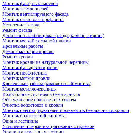
Монтаж фасадных панелей
Монтаж термопанелей
Монтаж вентилируемого фасада
Монтаж стенового профлиста
Утепление фасада
Ремонт фасада
Декоративная облицовка фасада (камень, кирпич)
Монтаж мягкой фасадной плитки
Кровельные работы
Демонтаж старой кровли
Ремонт кровли
Монтаж кровли из натуральной черепицы
Монтаж фальцевой кровли
Монтаж профнастила
Монтаж мягкой провли
Кровельные работы (комплексный монтаж)
Монтаж металлочерепицы
Водосточные системы и безопасность
Обслуживание водосточных систем
Очистка водостоков и кровли
Монтаж снегозадержателей и элементов безопасности кровли
Монтаж водосточной системы
Окна и лестницы
Утепление и герметизация оконных проемов
Установка чердачных лестниц