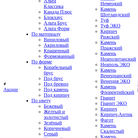
Альта
Немецкий
Классика
Камень
Канада Плюс
Шотландский
Блокхаус
Туф
Альта Брус
Туф ЭКО
Альта Форм
Кирпич
По материалу
Рижский
Виниловый
Камень
Акриловый
Пражский
Крашенный
Камень
Формованный
Неаполитанский
По форме
Неаполь ЭКО
Корабельный
Камень
брус
Венецианский
Под брус
Венеция ЭКО
Под бревно
Камень
Акции
Под камень
Флорентийский
Под кирпич
Гранит
По цвету
Гранит ЭКО
Бежевый
Кирпич
Жёлтый и
Кирпич-Антик
золотистый
Фагот
Зелёный
Камень
Коричневый
Скалистый
Серый
Камень