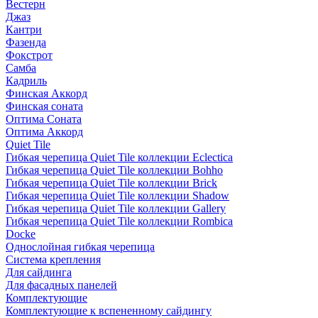
Вестерн
Джаз
Кантри
Фазенда
Фокстрот
Самба
Кадриль
Финская Аккорд
Финская соната
Оптима Соната
Оптима Аккорд
Quiet Tile
Гибкая черепица Quiet Tile коллекции Eclectica
Гибкая черепица Quiet Tile коллекции Bohho
Гибкая черепица Quiet Tile коллекции Brick
Гибкая черепица Quiet Tile коллекции Shadow
Гибкая черепица Quiet Tile коллекции Gallery
Гибкая черепица Quiet Tile коллекции Rombica
Docke
Однослойная гибкая черепица
Система крепления
Для сайдинга
Для фасадных панелей
Комплектующие
Комплектующие к вспененному сайдингу