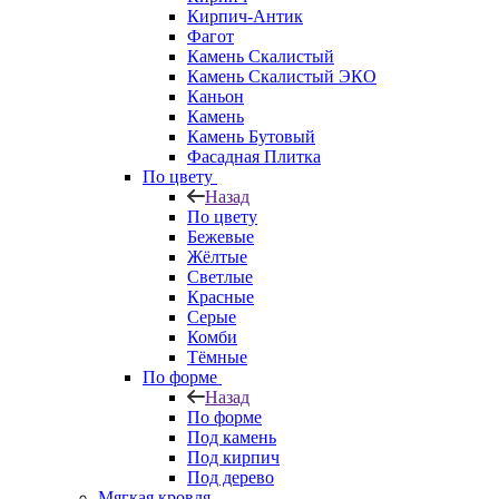
Кирпич-Антик
Фагот
Камень Скалистый
Камень Скалистый ЭКО
Каньон
Камень
Камень Бутовый
Фасадная Плитка
По цвету
Назад
По цвету
Бежевые
Жёлтые
Светлые
Красные
Серые
Комби
Тёмные
По форме
Назад
По форме
Под камень
Под кирпич
Под дерево
Мягкая кровля