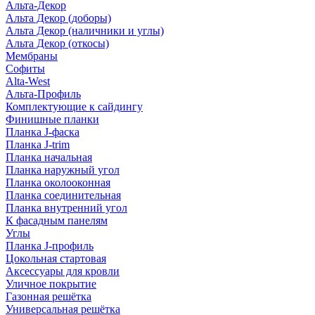
Альта-Декор
Альта Декор (доборы)
Альта Декор (наличники и углы)
Альта Декор (откосы)
Мембраны
Софиты
Alta-West
Альта-Профиль
Комплектующие к сайдингу
Финишные планки
Планка J-фаска
Планка J-trim
Планка начальная
Планка наружный угол
Планка околооконная
Планка соединительная
Планка внутренний угол
К фасадным панелям
Углы
Планка J-профиль
Цокольная стартовая
Аксессуары для кровли
Уличное покрытие
Газонная решётка
Универсальная решётка