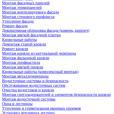
Монтаж фасадных панелей
Монтаж термопанелей
Монтаж вентилируемого фасада
Монтаж стенового профлиста
Утепление фасада
Ремонт фасада
Декоративная облицовка фасада (камень, кирпич)
Монтаж мягкой фасадной плитки
Кровельные работы
Демонтаж старой кровли
Ремонт кровли
Монтаж кровли из натуральной черепицы
Монтаж фальцевой кровли
Монтаж профнастила
Монтаж мягкой провли
Кровельные работы (комплексный монтаж)
Монтаж металлочерепицы
Водосточные системы и безопасность
Обслуживание водосточных систем
Очистка водостоков и кровли
Монтаж снегозадержателей и элементов безопасности кровли
Монтаж водосточной системы
Окна и лестницы
Утепление и герметизация оконных проемов
Установка чердачных лестниц