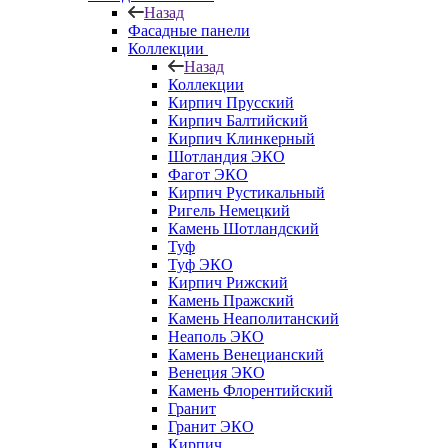
Назад
Фасадные панели
Коллекции
Назад
Коллекции
Кирпич Прусский
Кирпич Балтийский
Кирпич Клинкерный
Шотландия ЭКО
Фагот ЭКО
Кирпич Рустикальный
Ригель Немецкий
Камень Шотландский
Туф
Туф ЭКО
Кирпич Рижский
Камень Пражский
Камень Неаполитанский
Неаполь ЭКО
Камень Венецианский
Венеция ЭКО
Камень Флорентийский
Гранит
Гранит ЭКО
Кирпич