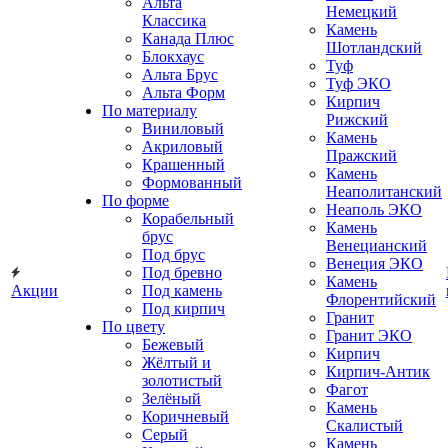
Альта
Немецкий
Классика
Камень
Канада Плюс
Шотландский
Блокхаус
Туф
Альта Брус
Туф ЭКО
Альта Форм
Кирпич
По материалу
Рижский
Виниловый
Камень
Акриловый
Пражский
Крашенный
Камень
Формованный
Неаполитанский
По форме
Неаполь ЭКО
Корабельный
Камень
брус
Венецианский
Под брус
Венеция ЭКО
Под бревно
Камень
Акции
Под камень
Флорентийский
Под кирпич
Гранит
По цвету
Гранит ЭКО
Бежевый
Кирпич
Жёлтый и
Кирпич-Антик
золотистый
Фагот
Зелёный
Камень
Коричневый
Скалистый
Серый
Камень