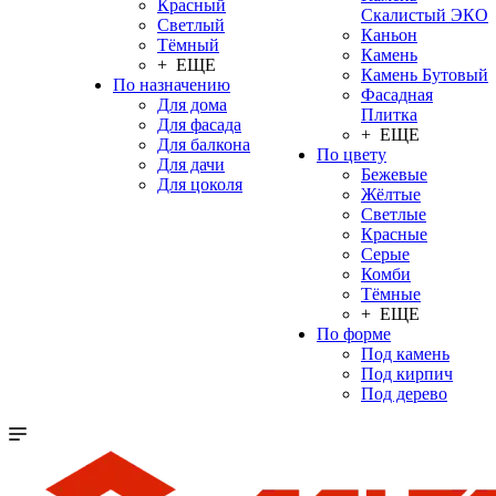
Красный
Скалистый ЭКО
Светлый
Каньон
Тёмный
Камень
+ ЕЩЕ
Камень Бутовый
По назначению
Фасадная
Для дома
Плитка
Для фасада
+ ЕЩЕ
Для балкона
По цвету
Для дачи
Бежевые
Для цоколя
Жёлтые
Светлые
Красные
Серые
Комби
Тёмные
+ ЕЩЕ
По форме
Под камень
Под кирпич
Под дерево