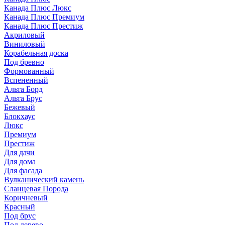
Канада Плюс Люкс
Канада Плюс Премиум
Канада Плюс Престиж
Акриловый
Виниловый
Корабельная доска
Под бревно
Формованный
Вспененный
Альта Борд
Альта Брус
Бежевый
Блокхаус
Люкс
Премиум
Престиж
Для дачи
Для дома
Для фасада
Вулканический камень
Сланцевая Порода
Коричневый
Красный
Под брус
Под дерево