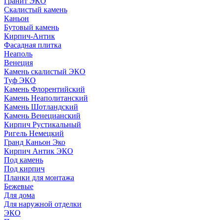
Гранит ЭКО
Скалистый камень
Каньон
Бутовый камень
Кирпич-Антик
Фасадная плитка
Неаполь
Венеция
Камень скалистый ЭКО
Туф ЭКО
Камень Флорентийский
Камень Неаполитанский
Камень Шотландский
Камень Венецианский
Кирпич Рустикальный
Ригель Немецкий
Гранд Каньон Эко
Кирпич Антик ЭКО
Под камень
Под кирпич
Планки для монтажа
Бежевые
Для дома
Для наружной отделки
ЭКO