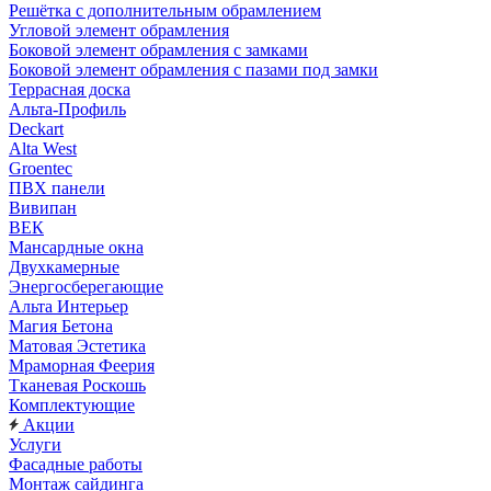
Решётка с дополнительным обрамлением
Угловой элемент обрамления
Боковой элемент обрамления с замками
Боковой элемент обрамления с пазами под замки
Террасная доска
Альта-Профиль
Deckart
Alta West
Groentec
ПВХ панели
Вивипан
ВЕК
Мансардные окна
Двухкамерные
Энергосберегающие
Альта Интерьер
Магия Бетона
Матовая Эстетика
Мраморная Феерия
Тканевая Роскошь
Комплектующие
Акции
Услуги
Фасадные работы
Монтаж сайдинга