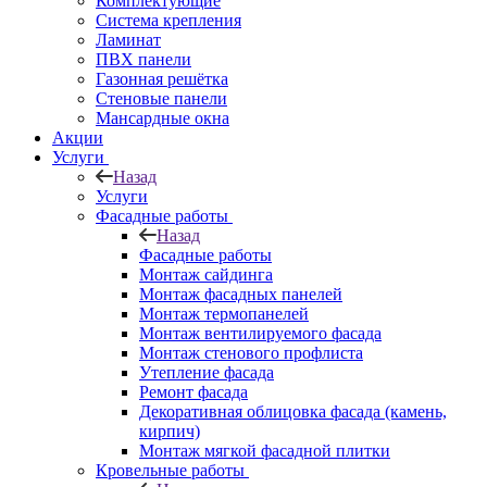
Комплектующие
Система крепления
Ламинат
ПВХ панели
Газонная решётка
Стеновые панели
Мансардные окна
Акции
Услуги
Назад
Услуги
Фасадные работы
Назад
Фасадные работы
Монтаж сайдинга
Монтаж фасадных панелей
Монтаж термопанелей
Монтаж вентилируемого фасада
Монтаж стенового профлиста
Утепление фасада
Ремонт фасада
Декоративная облицовка фасада (камень,
кирпич)
Монтаж мягкой фасадной плитки
Кровельные работы