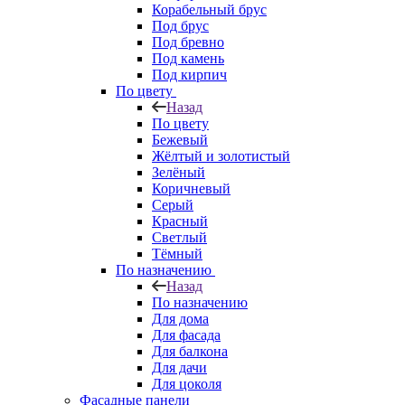
Корабельный брус
Под брус
Под бревно
Под камень
Под кирпич
По цвету
Назад
По цвету
Бежевый
Жёлтый и золотистый
Зелёный
Коричневый
Серый
Красный
Светлый
Тёмный
По назначению
Назад
По назначению
Для дома
Для фасада
Для балкона
Для дачи
Для цоколя
Фасадные панели