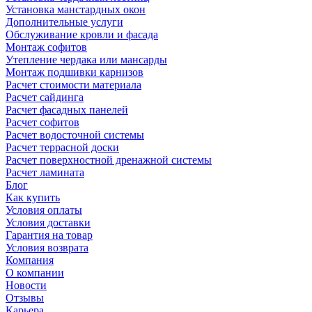
Установка манстардных окон
Дополнительные услуги
Обслуживание кровли и фасада
Монтаж софитов
Утепление чердака или мансарды
Монтаж подшивки карнизов
Расчет стоимости материала
Расчет сайдинга
Расчет фасадных панелей
Расчет софитов
Расчет водосточной системы
Расчет террасной доски
Расчет поверхностной дренажной системы
Расчет ламината
Блог
Как купить
Условия оплаты
Условия доставки
Гарантия на товар
Условия возврата
Компания
О компании
Новости
Отзывы
Карьера