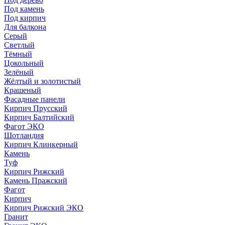
Под камень
Под кирпич
Для балкона
Серый
Светлый
Тёмный
Цокольный
Зелёный
Жёлтый и золотистый
Крашеный
Фасадные панели
Кирпич Прусский
Кирпич Балтийский
Фагот ЭКО
Шотландия
Кирпич Клинкерный
Камень
Туф
Кирпич Рижский
Камень Пражский
Фагот
Кирпич
Кирпич Рижский ЭКО
Гранит