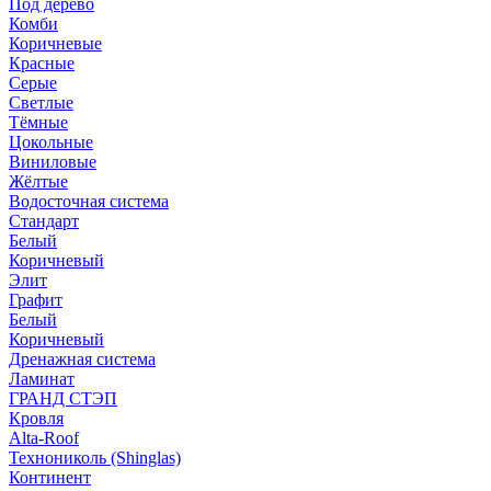
Под дерево
Комби
Коричневые
Красные
Серые
Светлые
Тёмные
Цокольные
Виниловые
Жёлтые
Водосточная система
Стандарт
Белый
Коричневый
Элит
Графит
Белый
Коричневый
Дренажная система
Ламинат
ГРАНД СТЭП
Кровля
Alta-Roof
Технониколь (Shinglas)
Континент