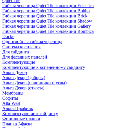
Quiet Tile
Гибкая черепица Quiet Tile коллекции Eclectica
Гибкая черепица Quiet Tile коллекции Bohho
Гибкая черепица Quiet Tile коллекции Brick
Гибкая черепица Quiet Tile коллекции Shadow
Гибкая черепица Quiet Tile коллекции Gallery
Гибкая черепица Quiet Tile коллекции Rombica
Docke
Однослойная гибкая черепица
Система крепления
Для сайдинга
Для фасадных панелей
Комплектующие
Комплектующие к вспененному сайдингу
Альта-Декор
Альта Декор (доборы)
Альта Декор (наличники и углы)
Альта Декор (откосы)
Мембраны
Софиты
Alta-West
Альта-Профиль
Комплектующие к сайдингу
Финишные планки
Планка J-фаска