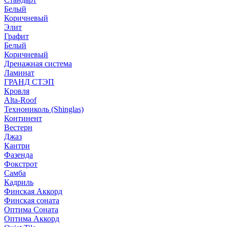
Белый
Коричневый
Элит
Графит
Белый
Коричневый
Дренажная система
Ламинат
ГРАНД СТЭП
Кровля
Alta-Roof
Технониколь (Shinglas)
Континент
Вестерн
Джаз
Кантри
Фазенда
Фокстрот
Самба
Кадриль
Финская Аккорд
Финская соната
Оптима Соната
Оптима Аккорд