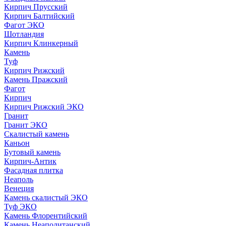
Кирпич Прусский
Кирпич Балтийский
Фагот ЭКО
Шотландия
Кирпич Клинкерный
Камень
Туф
Кирпич Рижский
Камень Пражский
Фагот
Кирпич
Кирпич Рижский ЭКО
Гранит
Гранит ЭКО
Скалистый камень
Каньон
Бутовый камень
Кирпич-Антик
Фасадная плитка
Неаполь
Венеция
Камень скалистый ЭКО
Туф ЭКО
Камень Флорентийский
Камень Неаполитанский