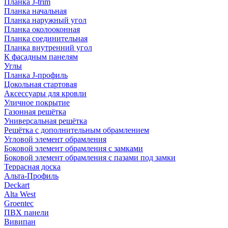
Планка J-trim
Планка начальная
Планка наружный угол
Планка околооконная
Планка соединительная
Планка внутренний угол
К фасадным панелям
Углы
Планка J-профиль
Цокольная стартовая
Аксессуары для кровли
Уличное покрытие
Газонная решётка
Универсальная решётка
Решётка с дополнительным обрамлением
Угловой элемент обрамления
Боковой элемент обрамления с замками
Боковой элемент обрамления с пазами под замки
Террасная доска
Альта-Профиль
Deckart
Alta West
Groentec
ПВХ панели
Вивипан