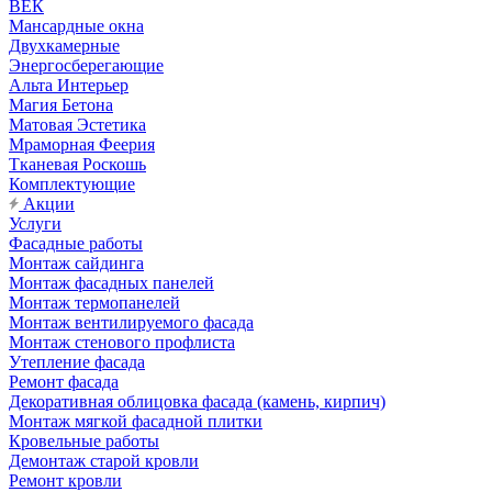
ВЕК
Мансардные окна
Двухкамерные
Энергосберегающие
Альта Интерьер
Магия Бетона
Матовая Эстетика
Мраморная Феерия
Тканевая Роскошь
Комплектующие
Акции
Услуги
Фасадные работы
Монтаж сайдинга
Монтаж фасадных панелей
Монтаж термопанелей
Монтаж вентилируемого фасада
Монтаж стенового профлиста
Утепление фасада
Ремонт фасада
Декоративная облицовка фасада (камень, кирпич)
Монтаж мягкой фасадной плитки
Кровельные работы
Демонтаж старой кровли
Ремонт кровли