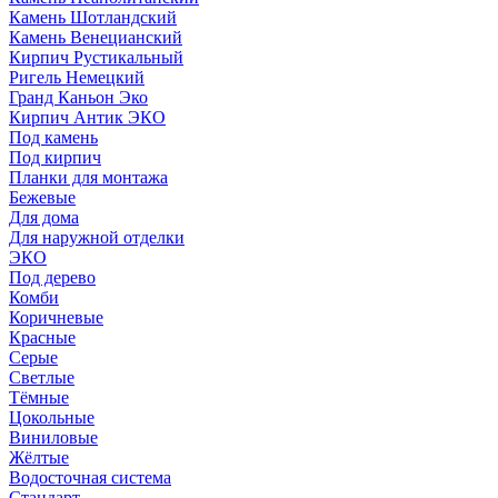
Камень Шотландский
Камень Венецианский
Кирпич Рустикальный
Ригель Немецкий
Гранд Каньон Эко
Кирпич Антик ЭКО
Под камень
Под кирпич
Планки для монтажа
Бежевые
Для дома
Для наружной отделки
ЭКO
Под дерево
Комби
Коричневые
Красные
Серые
Светлые
Тёмные
Цокольные
Виниловые
Жёлтые
Водосточная система
Стандарт