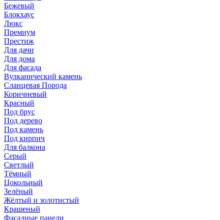
Бежевый
Блокхаус
Люкс
Премиум
Престиж
Для дачи
Для дома
Для фасада
Вулканический камень
Сланцевая Порода
Коричневый
Красный
Под брус
Под дерево
Под камень
Под кирпич
Для балкона
Серый
Светлый
Тёмный
Цокольный
Зелёный
Жёлтый и золотистый
Крашеный
Фасадные панели