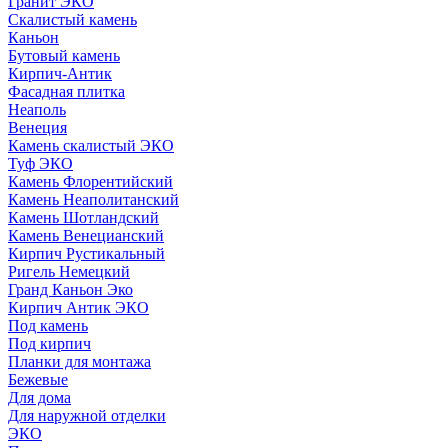
Гранит ЭКО
Скалистый камень
Каньон
Бутовый камень
Кирпич-Антик
Фасадная плитка
Неаполь
Венеция
Камень скалистый ЭКО
Туф ЭКО
Камень Флорентийский
Камень Неаполитанский
Камень Шотландский
Камень Венецианский
Кирпич Рустикальный
Ригель Немецкий
Гранд Каньон Эко
Кирпич Антик ЭКО
Под камень
Под кирпич
Планки для монтажа
Бежевые
Для дома
Для наружной отделки
ЭКO