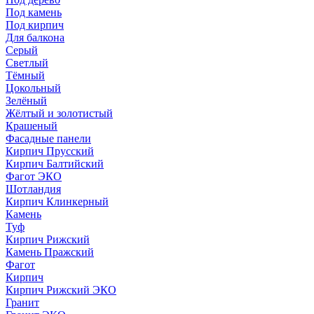
Под камень
Под кирпич
Для балкона
Серый
Светлый
Тёмный
Цокольный
Зелёный
Жёлтый и золотистый
Крашеный
Фасадные панели
Кирпич Прусский
Кирпич Балтийский
Фагот ЭКО
Шотландия
Кирпич Клинкерный
Камень
Туф
Кирпич Рижский
Камень Пражский
Фагот
Кирпич
Кирпич Рижский ЭКО
Гранит