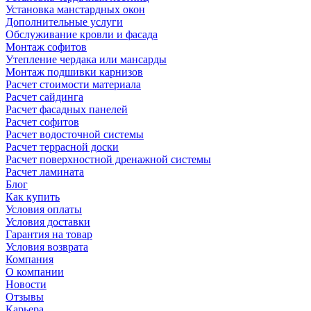
Установка манстардных окон
Дополнительные услуги
Обслуживание кровли и фасада
Монтаж софитов
Утепление чердака или мансарды
Монтаж подшивки карнизов
Расчет стоимости материала
Расчет сайдинга
Расчет фасадных панелей
Расчет софитов
Расчет водосточной системы
Расчет террасной доски
Расчет поверхностной дренажной системы
Расчет ламината
Блог
Как купить
Условия оплаты
Условия доставки
Гарантия на товар
Условия возврата
Компания
О компании
Новости
Отзывы
Карьера