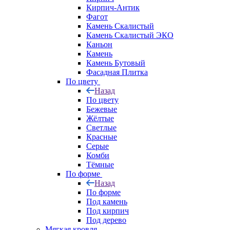
Кирпич-Антик
Фагот
Камень Скалистый
Камень Скалистый ЭКО
Каньон
Камень
Камень Бутовый
Фасадная Плитка
По цвету
Назад
По цвету
Бежевые
Жёлтые
Светлые
Красные
Серые
Комби
Тёмные
По форме
Назад
По форме
Под камень
Под кирпич
Под дерево
Мягкая кровля