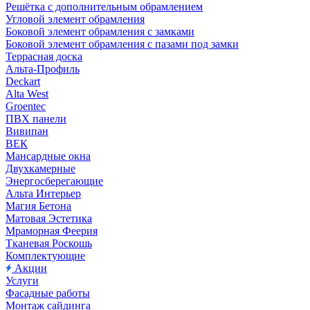
Решётка с дополнительным обрамлением
Угловой элемент обрамления
Боковой элемент обрамления с замками
Боковой элемент обрамления с пазами под замки
Террасная доска
Альта-Профиль
Deckart
Alta West
Groentec
ПВХ панели
Вивипан
ВЕК
Мансардные окна
Двухкамерные
Энергосберегающие
Альта Интерьер
Магия Бетона
Матовая Эстетика
Мраморная Феерия
Тканевая Роскошь
Комплектующие
Акции
Услуги
Фасадные работы
Монтаж сайдинга