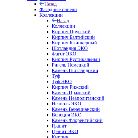
Назад
Фасадные панели
Коллекции
Назад
Коллекции
Кирпич Прусский
Кирпич Балтийский
Кирпич Клинкерный
Шотландия ЭКО
Фагот ЭКО
Кирпич Рустикальный
Ригель Немецкий
Камень Шотландский
Туф
Туф ЭКО
Кирпич Рижский
Камень Пражский
Камень Неаполитанский
Неаполь ЭКО
Камень Венецианский
Венеция ЭКО
Камень Флорентийский
Гранит
Гранит ЭКО
Кирпич