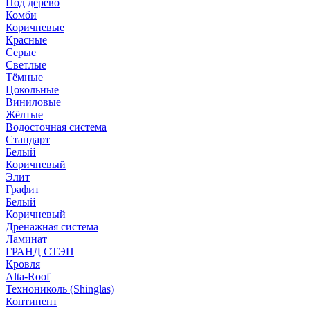
Под дерево
Комби
Коричневые
Красные
Серые
Светлые
Тёмные
Цокольные
Виниловые
Жёлтые
Водосточная система
Стандарт
Белый
Коричневый
Элит
Графит
Белый
Коричневый
Дренажная система
Ламинат
ГРАНД СТЭП
Кровля
Alta-Roof
Технониколь (Shinglas)
Континент