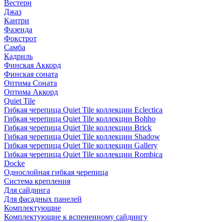
Вестерн
Джаз
Кантри
Фазенда
Фокстрот
Самба
Кадриль
Финская Аккорд
Финская соната
Оптима Соната
Оптима Аккорд
Quiet Tile
Гибкая черепица Quiet Tile коллекции Eclectica
Гибкая черепица Quiet Tile коллекции Bohho
Гибкая черепица Quiet Tile коллекции Brick
Гибкая черепица Quiet Tile коллекции Shadow
Гибкая черепица Quiet Tile коллекции Gallery
Гибкая черепица Quiet Tile коллекции Rombica
Docke
Однослойная гибкая черепица
Система крепления
Для сайдинга
Для фасадных панелей
Комплектующие
Комплектующие к вспененному сайдингу