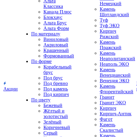
Альта
Немецкий
Классика
Камень
Канада Плюс
Шотландский
Блокхаус
Туф
Альта Брус
Туф ЭКО
Альта Форм
Кирпич
По материалу
Рижский
Виниловый
Камень
Акриловый
Пражский
Крашенный
Камень
Формованный
Неаполитанский
По форме
Неаполь ЭКО
Корабельный
Камень
брус
Венецианский
Под брус
Венеция ЭКО
Под бревно
Камень
Акции
Под камень
Флорентийский
Под кирпич
Гранит
По цвету
Гранит ЭКО
Бежевый
Кирпич
Жёлтый и
Кирпич-Антик
золотистый
Фагот
Зелёный
Камень
Коричневый
Скалистый
Серый
Камень