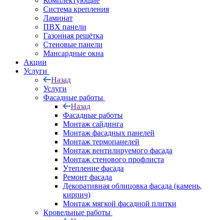
Комплектующие
Система крепления
Ламинат
ПВХ панели
Газонная решётка
Стеновые панели
Мансардные окна
Акции
Услуги
Назад
Услуги
Фасадные работы
Назад
Фасадные работы
Монтаж сайдинга
Монтаж фасадных панелей
Монтаж термопанелей
Монтаж вентилируемого фасада
Монтаж стенового профлиста
Утепление фасада
Ремонт фасада
Декоративная облицовка фасада (камень,
кирпич)
Монтаж мягкой фасадной плитки
Кровельные работы