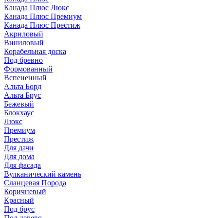
Канада Плюс Люкс
Канада Плюс Премиум
Канада Плюс Престиж
Акриловый
Виниловый
Корабельная доска
Под бревно
Формованный
Вспененный
Альта Борд
Альта Брус
Бежевый
Блокхаус
Люкс
Премиум
Престиж
Для дачи
Для дома
Для фасада
Вулканический камень
Сланцевая Порода
Коричневый
Красный
Под брус
Под дерево