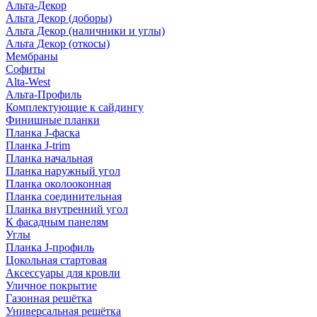
Альта-Декор
Альта Декор (доборы)
Альта Декор (наличники и углы)
Альта Декор (откосы)
Мембраны
Софиты
Alta-West
Альта-Профиль
Комплектующие к сайдингу
Финишные планки
Планка J-фаска
Планка J-trim
Планка начальная
Планка наружный угол
Планка околооконная
Планка соединительная
Планка внутренний угол
К фасадным панелям
Углы
Планка J-профиль
Цокольная стартовая
Аксессуары для кровли
Уличное покрытие
Газонная решётка
Универсальная решётка