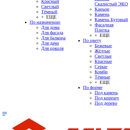
Красный
Скалистый ЭКО
Светлый
Каньон
Тёмный
Камень
+ ЕЩЕ
Камень Бутовый
По назначению
Фасадная
Для дома
Плитка
Для фасада
+ ЕЩЕ
Для балкона
По цвету
Для дачи
Бежевые
Для цоколя
Жёлтые
Светлые
Красные
Серые
Комби
Тёмные
+ ЕЩЕ
По форме
Под камень
Под кирпич
Под дерево