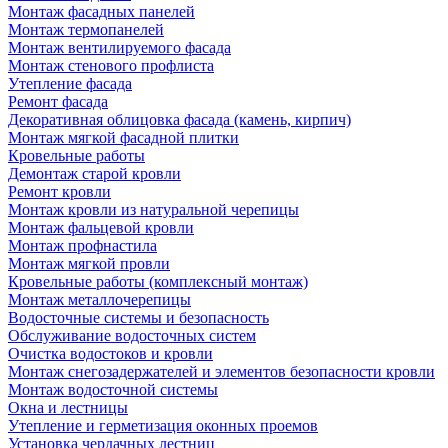
Монтаж фасадных панелей
Монтаж термопанелей
Монтаж вентилируемого фасада
Монтаж стенового профлиста
Утепление фасада
Ремонт фасада
Декоративная облицовка фасада (камень, кирпич)
Монтаж мягкой фасадной плитки
Кровельные работы
Демонтаж старой кровли
Ремонт кровли
Монтаж кровли из натуральной черепицы
Монтаж фальцевой кровли
Монтаж профнастила
Монтаж мягкой провли
Кровельные работы (комплексный монтаж)
Монтаж металлочерепицы
Водосточные системы и безопасность
Обслуживание водосточных систем
Очистка водостоков и кровли
Монтаж снегозадержателей и элементов безопасности кровли
Монтаж водосточной системы
Окна и лестницы
Утепление и герметизация оконных проемов
Установка чердачных лестниц