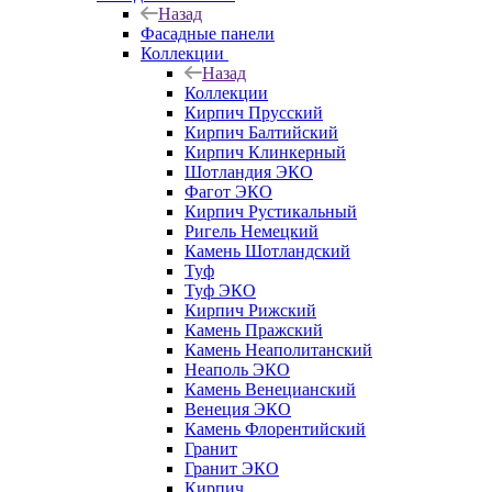
Назад
Фасадные панели
Коллекции
Назад
Коллекции
Кирпич Прусский
Кирпич Балтийский
Кирпич Клинкерный
Шотландия ЭКО
Фагот ЭКО
Кирпич Рустикальный
Ригель Немецкий
Камень Шотландский
Туф
Туф ЭКО
Кирпич Рижский
Камень Пражский
Камень Неаполитанский
Неаполь ЭКО
Камень Венецианский
Венеция ЭКО
Камень Флорентийский
Гранит
Гранит ЭКО
Кирпич