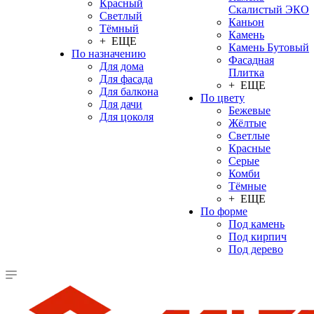
Красный
Скалистый ЭКО
Светлый
Каньон
Тёмный
Камень
+ ЕЩЕ
Камень Бутовый
По назначению
Фасадная
Для дома
Плитка
Для фасада
+ ЕЩЕ
Для балкона
По цвету
Для дачи
Бежевые
Для цоколя
Жёлтые
Светлые
Красные
Серые
Комби
Тёмные
+ ЕЩЕ
По форме
Под камень
Под кирпич
Под дерево