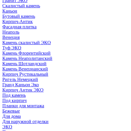
Гранит ЭКО
Скалистый камень
Каньон
Бутовый камень
Кирпич-Антик
Фасадная плитка
Неаполь
Венеция
Камень скалистый ЭКО
Туф ЭКО
Камень Флорентийский
Камень Неаполитанский
Камень Шотландский
Камень Венецианский
Кирпич Рустикальный
Ригель Немецкий
Гранд Каньон Эко
Кирпич Антик ЭКО
Под камень
Под кирпич
Планки для монтажа
Бежевые
Для дома
Для наружной отделки
ЭКO