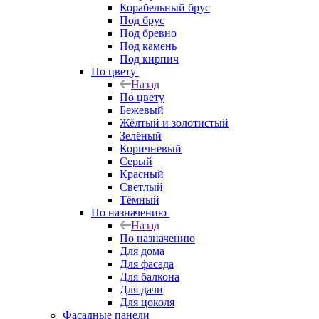
Корабельный брус
Под брус
Под бревно
Под камень
Под кирпич
По цвету
Назад
По цвету
Бежевый
Жёлтый и золотистый
Зелёный
Коричневый
Серый
Красный
Светлый
Тёмный
По назначению
Назад
По назначению
Для дома
Для фасада
Для балкона
Для дачи
Для цоколя
Фасадные панели