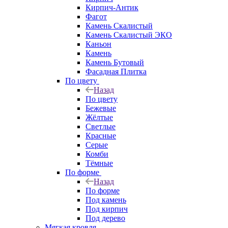
Кирпич-Антик
Фагот
Камень Скалистый
Камень Скалистый ЭКО
Каньон
Камень
Камень Бутовый
Фасадная Плитка
По цвету
Назад
По цвету
Бежевые
Жёлтые
Светлые
Красные
Серые
Комби
Тёмные
По форме
Назад
По форме
Под камень
Под кирпич
Под дерево
Мягкая кровля