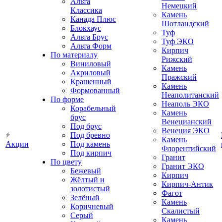
Альта
Немецкий
Классика
Камень
Канада Плюс
Шотландский
Блокхаус
Туф
Альта Брус
Туф ЭКО
Альта Форм
Кирпич
По материалу
Рижский
Виниловый
Камень
Акриловый
Пражский
Крашенный
Камень
Формованный
Неаполитанский
По форме
Неаполь ЭКО
Корабельный
Камень
брус
Венецианский
Под брус
Венеция ЭКО
Под бревно
Камень
Акции
Под камень
Флорентийский
Под кирпич
Гранит
По цвету
Гранит ЭКО
Бежевый
Кирпич
Жёлтый и
Кирпич-Антик
золотистый
Фагот
Зелёный
Камень
Коричневый
Скалистый
Серый
Камень