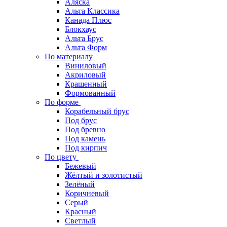
Аляска
Альта Классика
Канада Плюс
Блокхаус
Альта Брус
Альта Форм
По материалу
Виниловый
Акриловый
Крашенный
Формованный
По форме
Корабельный брус
Под брус
Под бревно
Под камень
Под кирпич
По цвету
Бежевый
Жёлтый и золотистый
Зелёный
Коричневый
Серый
Красный
Светлый