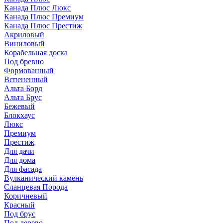
Канада Плюс Люкс
Канада Плюс Премиум
Канада Плюс Престиж
Акриловый
Виниловый
Корабельная доска
Под бревно
Формованный
Вспененный
Альта Борд
Альта Брус
Бежевый
Блокхаус
Люкс
Премиум
Престиж
Для дачи
Для дома
Для фасада
Вулканический камень
Сланцевая Порода
Коричневый
Красный
Под брус
Под дерево