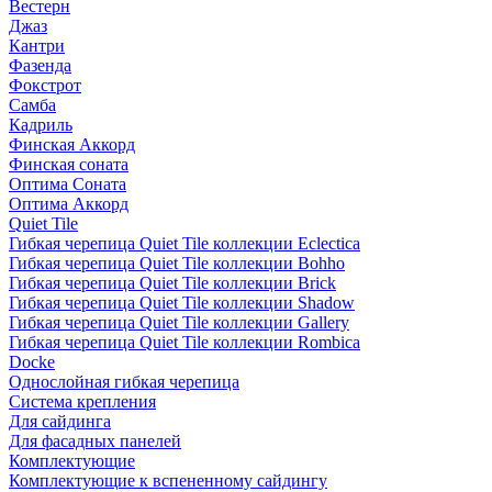
Вестерн
Джаз
Кантри
Фазенда
Фокстрот
Самба
Кадриль
Финская Аккорд
Финская соната
Оптима Соната
Оптима Аккорд
Quiet Tile
Гибкая черепица Quiet Tile коллекции Eclectica
Гибкая черепица Quiet Tile коллекции Bohho
Гибкая черепица Quiet Tile коллекции Brick
Гибкая черепица Quiet Tile коллекции Shadow
Гибкая черепица Quiet Tile коллекции Gallery
Гибкая черепица Quiet Tile коллекции Rombica
Docke
Однослойная гибкая черепица
Система крепления
Для сайдинга
Для фасадных панелей
Комплектующие
Комплектующие к вспененному сайдингу