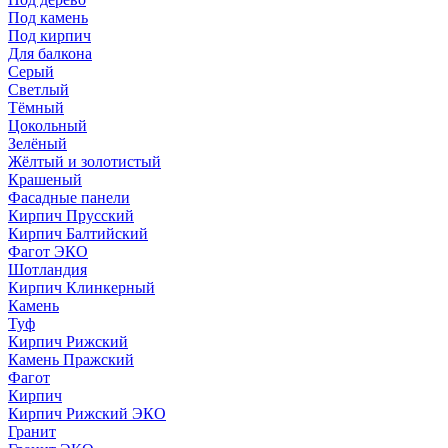
Под камень
Под кирпич
Для балкона
Серый
Светлый
Тёмный
Цокольный
Зелёный
Жёлтый и золотистый
Крашеный
Фасадные панели
Кирпич Прусский
Кирпич Балтийский
Фагот ЭКО
Шотландия
Кирпич Клинкерный
Камень
Туф
Кирпич Рижский
Камень Пражский
Фагот
Кирпич
Кирпич Рижский ЭКО
Гранит