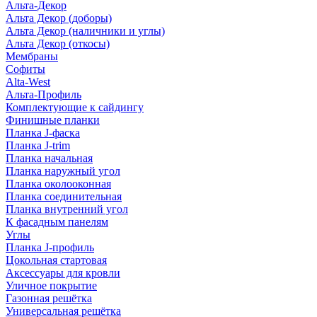
Альта-Декор
Альта Декор (доборы)
Альта Декор (наличники и углы)
Альта Декор (откосы)
Мембраны
Софиты
Alta-West
Альта-Профиль
Комплектующие к сайдингу
Финишные планки
Планка J-фаска
Планка J-trim
Планка начальная
Планка наружный угол
Планка околооконная
Планка соединительная
Планка внутренний угол
К фасадным панелям
Углы
Планка J-профиль
Цокольная стартовая
Аксессуары для кровли
Уличное покрытие
Газонная решётка
Универсальная решётка