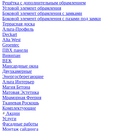
Решётка с дополнительным обрамлением
Угловой элемент обрамления
Боковой элемент обрамления с замками
Боковой элемент обрамления с пазами под замки
Террасная доска
Альта-Профиль
Deckart
Alta West
Groentec
ПВХ панели
Вивипан
ВЕК
Мансардные окна
Двухкамерные
Энергосберегающие
Альта Интерьер
Магия Бетона
Матовая Эстетика
Мраморная Феерия
Тканевая Роскошь
Комплектующие
Акции
Услуги
Фасадные работы
Монтаж сайдинга