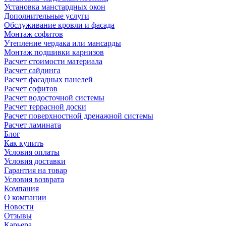
Установка манстардных окон
Дополнительные услуги
Обслуживание кровли и фасада
Монтаж софитов
Утепление чердака или мансарды
Монтаж подшивки карнизов
Расчет стоимости материала
Расчет сайдинга
Расчет фасадных панелей
Расчет софитов
Расчет водосточной системы
Расчет террасной доски
Расчет поверхностной дренажной системы
Расчет ламината
Блог
Как купить
Условия оплаты
Условия доставки
Гарантия на товар
Условия возврата
Компания
О компании
Новости
Отзывы
Карьера