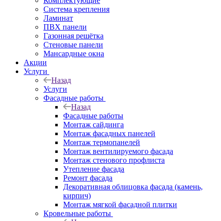
Комплектующие
Система крепления
Ламинат
ПВХ панели
Газонная решётка
Стеновые панели
Мансардные окна
Акции
Услуги
Назад
Услуги
Фасадные работы
Назад
Фасадные работы
Монтаж сайдинга
Монтаж фасадных панелей
Монтаж термопанелей
Монтаж вентилируемого фасада
Монтаж стенового профлиста
Утепление фасада
Ремонт фасада
Декоративная облицовка фасада (камень,
кирпич)
Монтаж мягкой фасадной плитки
Кровельные работы