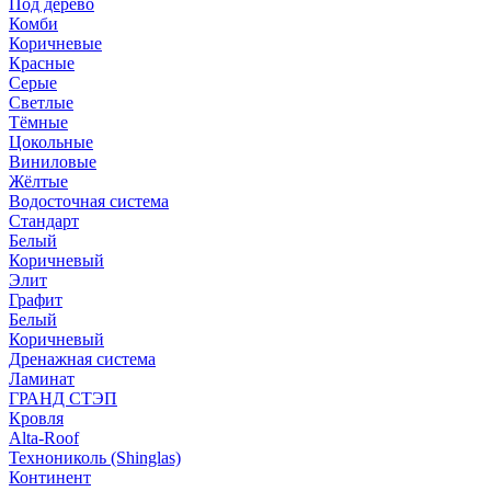
Под дерево
Комби
Коричневые
Красные
Серые
Светлые
Тёмные
Цокольные
Виниловые
Жёлтые
Водосточная система
Стандарт
Белый
Коричневый
Элит
Графит
Белый
Коричневый
Дренажная система
Ламинат
ГРАНД СТЭП
Кровля
Alta-Roof
Технониколь (Shinglas)
Континент