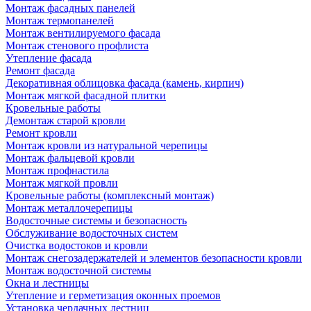
Монтаж фасадных панелей
Монтаж термопанелей
Монтаж вентилируемого фасада
Монтаж стенового профлиста
Утепление фасада
Ремонт фасада
Декоративная облицовка фасада (камень, кирпич)
Монтаж мягкой фасадной плитки
Кровельные работы
Демонтаж старой кровли
Ремонт кровли
Монтаж кровли из натуральной черепицы
Монтаж фальцевой кровли
Монтаж профнастила
Монтаж мягкой провли
Кровельные работы (комплексный монтаж)
Монтаж металлочерепицы
Водосточные системы и безопасность
Обслуживание водосточных систем
Очистка водостоков и кровли
Монтаж снегозадержателей и элементов безопасности кровли
Монтаж водосточной системы
Окна и лестницы
Утепление и герметизация оконных проемов
Установка чердачных лестниц