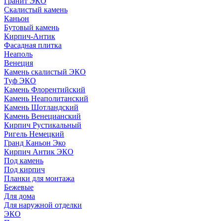
Гранит ЭКО
Скалистый камень
Каньон
Бутовый камень
Кирпич-Антик
Фасадная плитка
Неаполь
Венеция
Камень скалистый ЭКО
Туф ЭКО
Камень Флорентийский
Камень Неаполитанский
Камень Шотландский
Камень Венецианский
Кирпич Рустикальный
Ригель Немецкий
Гранд Каньон Эко
Кирпич Антик ЭКО
Под камень
Под кирпич
Планки для монтажа
Бежевые
Для дома
Для наружной отделки
ЭКO