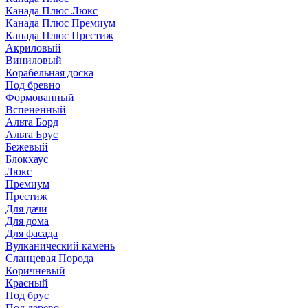
Канада Плюс Люкс
Канада Плюс Премиум
Канада Плюс Престиж
Акриловый
Виниловый
Корабельная доска
Под бревно
Формованный
Вспененный
Альта Борд
Альта Брус
Бежевый
Блокхаус
Люкс
Премиум
Престиж
Для дачи
Для дома
Для фасада
Вулканический камень
Сланцевая Порода
Коричневый
Красный
Под брус
Под дерево