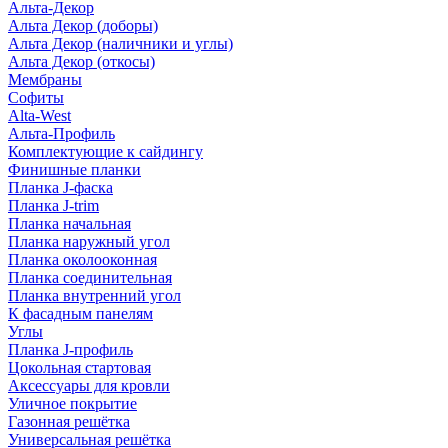
Альта-Декор
Альта Декор (доборы)
Альта Декор (наличники и углы)
Альта Декор (откосы)
Мембраны
Софиты
Alta-West
Альта-Профиль
Комплектующие к сайдингу
Финишные планки
Планка J-фаска
Планка J-trim
Планка начальная
Планка наружный угол
Планка околооконная
Планка соединительная
Планка внутренний угол
К фасадным панелям
Углы
Планка J-профиль
Цокольная стартовая
Аксессуары для кровли
Уличное покрытие
Газонная решётка
Универсальная решётка