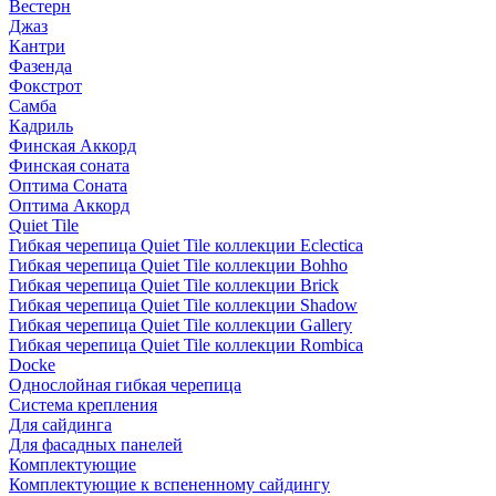
Вестерн
Джаз
Кантри
Фазенда
Фокстрот
Самба
Кадриль
Финская Аккорд
Финская соната
Оптима Соната
Оптима Аккорд
Quiet Tile
Гибкая черепица Quiet Tile коллекции Eclectica
Гибкая черепица Quiet Tile коллекции Bohho
Гибкая черепица Quiet Tile коллекции Brick
Гибкая черепица Quiet Tile коллекции Shadow
Гибкая черепица Quiet Tile коллекции Gallery
Гибкая черепица Quiet Tile коллекции Rombica
Docke
Однослойная гибкая черепица
Система крепления
Для сайдинга
Для фасадных панелей
Комплектующие
Комплектующие к вспененному сайдингу