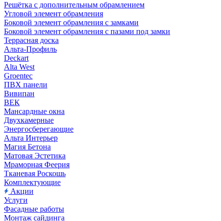
Решётка с дополнительным обрамлением
Угловой элемент обрамления
Боковой элемент обрамления с замками
Боковой элемент обрамления с пазами под замки
Террасная доска
Альта-Профиль
Deckart
Alta West
Groentec
ПВХ панели
Вивипан
ВЕК
Мансардные окна
Двухкамерные
Энергосберегающие
Альта Интерьер
Магия Бетона
Матовая Эстетика
Мраморная Феерия
Тканевая Роскошь
Комплектующие
Акции
Услуги
Фасадные работы
Монтаж сайдинга