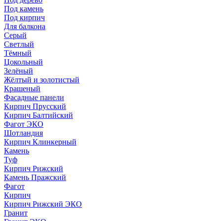
Под камень
Под кирпич
Для балкона
Серый
Светлый
Тёмный
Цокольный
Зелёный
Жёлтый и золотистый
Крашеный
Фасадные панели
Кирпич Прусский
Кирпич Балтийский
Фагот ЭКО
Шотландия
Кирпич Клинкерный
Камень
Туф
Кирпич Рижский
Камень Пражский
Фагот
Кирпич
Кирпич Рижский ЭКО
Гранит