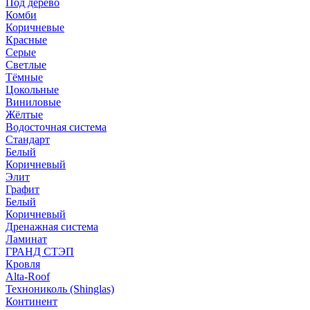
Под дерево
Комби
Коричневые
Красные
Серые
Светлые
Тёмные
Цокольные
Виниловые
Жёлтые
Водосточная система
Стандарт
Белый
Коричневый
Элит
Графит
Белый
Коричневый
Дренажная система
Ламинат
ГРАНД СТЭП
Кровля
Alta-Roof
Технониколь (Shinglas)
Континент