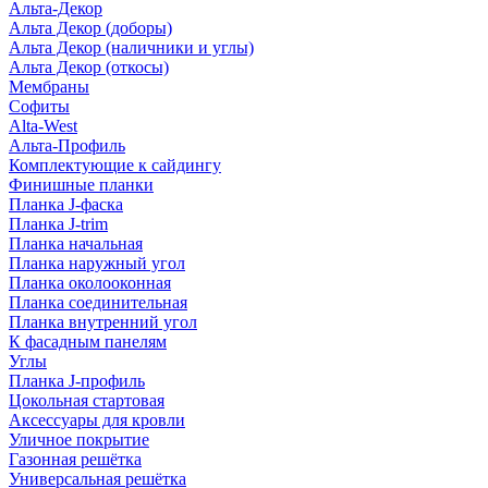
Альта-Декор
Альта Декор (доборы)
Альта Декор (наличники и углы)
Альта Декор (откосы)
Мембраны
Софиты
Alta-West
Альта-Профиль
Комплектующие к сайдингу
Финишные планки
Планка J-фаска
Планка J-trim
Планка начальная
Планка наружный угол
Планка околооконная
Планка соединительная
Планка внутренний угол
К фасадным панелям
Углы
Планка J-профиль
Цокольная стартовая
Аксессуары для кровли
Уличное покрытие
Газонная решётка
Универсальная решётка