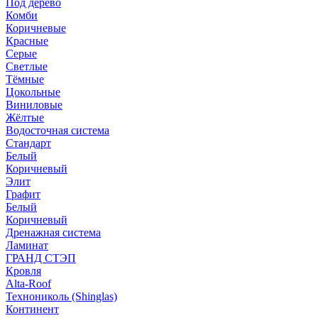
Под дерево
Комби
Коричневые
Красные
Серые
Светлые
Тёмные
Цокольные
Виниловые
Жёлтые
Водосточная система
Стандарт
Белый
Коричневый
Элит
Графит
Белый
Коричневый
Дренажная система
Ламинат
ГРАНД СТЭП
Кровля
Alta-Roof
Технониколь (Shinglas)
Континент