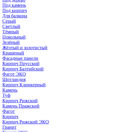
Под камень
Под кирпич
Для балкона
Серый
Светлый
Тёмный
Цокольный
Зелёный
Жёлтый и золотистый
Крашеный
Фасадные панели
Кирпич Прусский
Кирпич Балтийский
Фагот ЭКО
Шотландия
Кирпич Клинкерный
Камень
Туф
Кирпич Рижский
Камень Пражский
Фагот
Кирпич
Кирпич Рижский ЭКО
Гранит