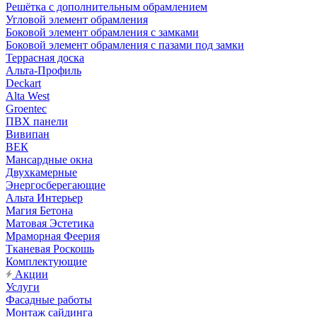
Решётка с дополнительным обрамлением
Угловой элемент обрамления
Боковой элемент обрамления с замками
Боковой элемент обрамления с пазами под замки
Террасная доска
Альта-Профиль
Deckart
Alta West
Groentec
ПВХ панели
Вивипан
ВЕК
Мансардные окна
Двухкамерные
Энергосберегающие
Альта Интерьер
Магия Бетона
Матовая Эстетика
Мраморная Феерия
Тканевая Роскошь
Комплектующие
Акции
Услуги
Фасадные работы
Монтаж сайдинга