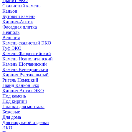
Гранит ЭКО
Скалистый камень
Каньон
Бутовый камень
Кирпич-Антик
Фасадная плитка
Неаполь
Венеция
Камень скалистый ЭКО
Туф ЭКО
Камень Флорентийский
Камень Неаполитанский
Камень Шотландский
Камень Венецианский
Кирпич Рустикальный
Ригель Немецкий
Гранд Каньон Эко
Кирпич Антик ЭКО
Под камень
Под кирпич
Планки для монтажа
Бежевые
Для дома
Для наружной отделки
ЭКO