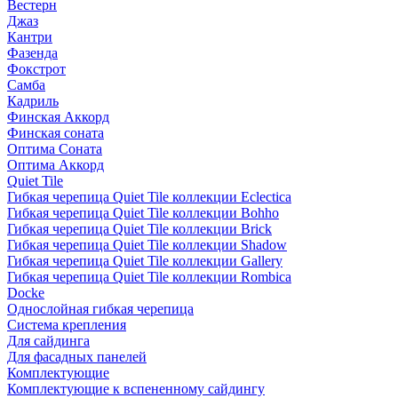
Вестерн
Джаз
Кантри
Фазенда
Фокстрот
Самба
Кадриль
Финская Аккорд
Финская соната
Оптима Соната
Оптима Аккорд
Quiet Tile
Гибкая черепица Quiet Tile коллекции Eclectica
Гибкая черепица Quiet Tile коллекции Bohho
Гибкая черепица Quiet Tile коллекции Brick
Гибкая черепица Quiet Tile коллекции Shadow
Гибкая черепица Quiet Tile коллекции Gallery
Гибкая черепица Quiet Tile коллекции Rombica
Docke
Однослойная гибкая черепица
Система крепления
Для сайдинга
Для фасадных панелей
Комплектующие
Комплектующие к вспененному сайдингу