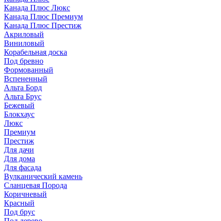
Канада Плюс Люкс
Канада Плюс Премиум
Канада Плюс Престиж
Акриловый
Виниловый
Корабельная доска
Под бревно
Формованный
Вспененный
Альта Борд
Альта Брус
Бежевый
Блокхаус
Люкс
Премиум
Престиж
Для дачи
Для дома
Для фасада
Вулканический камень
Сланцевая Порода
Коричневый
Красный
Под брус
Под дерево