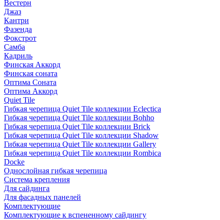
Вестерн
Джаз
Кантри
Фазенда
Фокстрот
Самба
Кадриль
Финская Аккорд
Финская соната
Оптима Соната
Оптима Аккорд
Quiet Tile
Гибкая черепица Quiet Tile коллекции Eclectica
Гибкая черепица Quiet Tile коллекции Bohho
Гибкая черепица Quiet Tile коллекции Brick
Гибкая черепица Quiet Tile коллекции Shadow
Гибкая черепица Quiet Tile коллекции Gallery
Гибкая черепица Quiet Tile коллекции Rombica
Docke
Однослойная гибкая черепица
Система крепления
Для сайдинга
Для фасадных панелей
Комплектующие
Комплектующие к вспененному сайдингу