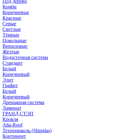
Под дерево
Комби
Коричневые
Красные
Серые
Светлые
Тёмные
Цокольные
Виниловые
Жёлтые
Водосточная система
Стандарт
Белый
Коричневый
Элит
Графит
Белый
Коричневый
Дренажная система
Ламинат
ГРАНД СТЭП
Кровля
Alta-Roof
Технониколь (Shinglas)
Континент