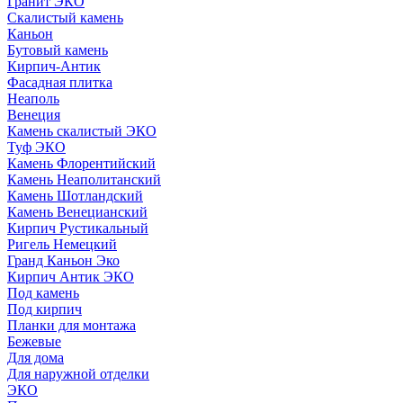
Гранит ЭКО
Скалистый камень
Каньон
Бутовый камень
Кирпич-Антик
Фасадная плитка
Неаполь
Венеция
Камень скалистый ЭКО
Туф ЭКО
Камень Флорентийский
Камень Неаполитанский
Камень Шотландский
Камень Венецианский
Кирпич Рустикальный
Ригель Немецкий
Гранд Каньон Эко
Кирпич Антик ЭКО
Под камень
Под кирпич
Планки для монтажа
Бежевые
Для дома
Для наружной отделки
ЭКO