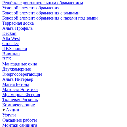
Решётка с дополнительным обрамлением
Угловой элемент обрамления
Боковой элемент обрамления с замками
Боковой элемент обрамления с пазами под замки
Террасная доска
Альта-Профиль
Deckart
Alta West
Groentec
ПВХ панели
Вивипан
ВЕК
Мансардные окна
Двухкамерные
Энергосберегающие
Альта Интерьер
Магия Бетона
Матовая Эстетика
Мраморная Феерия
Тканевая Роскошь
Комплектующие
Акции
Услуги
Фасадные работы
Монтаж сайдинга