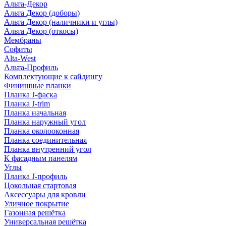
Альта-Декор
Альта Декор (доборы)
Альта Декор (наличники и углы)
Альта Декор (откосы)
Мембраны
Софиты
Alta-West
Альта-Профиль
Комплектующие к сайдингу
Финишные планки
Планка J-фаска
Планка J-trim
Планка начальная
Планка наружный угол
Планка околооконная
Планка соединительная
Планка внутренний угол
К фасадным панелям
Углы
Планка J-профиль
Цокольная стартовая
Аксессуары для кровли
Уличное покрытие
Газонная решётка
Универсальная решётка