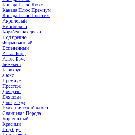
Канада Плюс Люкс
Канада Плюс Премиум
Канада Плюс Престиж
Акриловый
Виниловый
Корабельная доска
Под бревно
Формованный
Вспененный
Альта Борд
Альта Брус
Бежевый
Блокхаус
Люкс
Премиум
Престиж
Для дачи
Для дома
Для фасада
Вулканический камень
Сланцевая Порода
Коричневый
Красный
Под брус
Под дерево