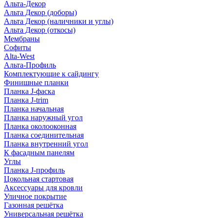
Альта-Декор
Альта Декор (доборы)
Альта Декор (наличники и углы)
Альта Декор (откосы)
Мембраны
Софиты
Alta-West
Альта-Профиль
Комплектующие к сайдингу
Финишные планки
Планка J-фаска
Планка J-trim
Планка начальная
Планка наружный угол
Планка околооконная
Планка соединительная
Планка внутренний угол
К фасадным панелям
Углы
Планка J-профиль
Цокольная стартовая
Аксессуары для кровли
Уличное покрытие
Газонная решётка
Универсальная решётка