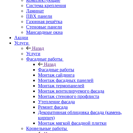
Комплектующие
Система крепления
Ламинат
ПВХ панели
Газонная решётка
Стеновые панели
Мансардные окна
Акции
Услуги
Назад
Услуги
Фасадные работы
Назад
Фасадные работы
Монтаж сайдинга
Монтаж фасадных панелей
Монтаж термопанелей
Монтаж вентилируемого фасада
Монтаж стенового профлиста
Утепление фасада
Ремонт фасада
Декоративная облицовка фасада (камень,
кирпич)
Монтаж мягкой фасадной плитки
Кровельные работы