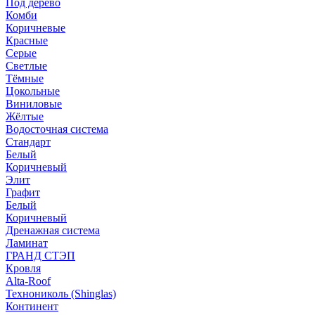
Под дерево
Комби
Коричневые
Красные
Серые
Светлые
Тёмные
Цокольные
Виниловые
Жёлтые
Водосточная система
Стандарт
Белый
Коричневый
Элит
Графит
Белый
Коричневый
Дренажная система
Ламинат
ГРАНД СТЭП
Кровля
Alta-Roof
Технониколь (Shinglas)
Континент