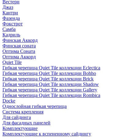
Вестерн
Джаз
Кантри
Фазенда
Фокстрот
Самба
Кадриль
Финская Аккорд
Финская соната
Оптима Соната
Оптима Аккорд
Quiet Tile
Гибкая черепица Quiet Tile коллекции Eclectica
Гибкая черепица Quiet Tile коллекции Bohho
Гибкая черепица Quiet Tile коллекции Brick
Гибкая черепица Quiet Tile коллекции Shadow
Гибкая черепица Quiet Tile коллекции Gallery
Гибкая черепица Quiet Tile коллекции Rombica
Docke
Однослойная гибкая черепица
Система крепления
Для сайдинга
Для фасадных панелей
Комплектующие
Комплектующие к вспененному сайдингу