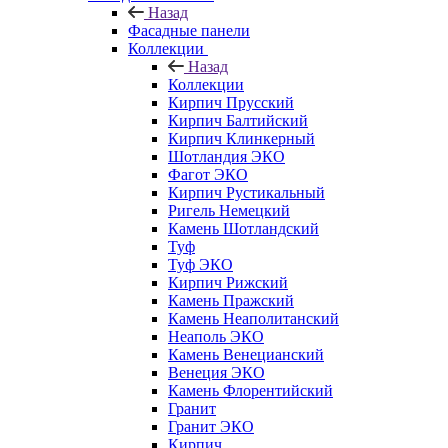
Назад
Фасадные панели
Коллекции
Назад
Коллекции
Кирпич Прусский
Кирпич Балтийский
Кирпич Клинкерный
Шотландия ЭКО
Фагот ЭКО
Кирпич Рустикальный
Ригель Немецкий
Камень Шотландский
Туф
Туф ЭКО
Кирпич Рижский
Камень Пражский
Камень Неаполитанский
Неаполь ЭКО
Камень Венецианский
Венеция ЭКО
Камень Флорентийский
Гранит
Гранит ЭКО
Кирпич