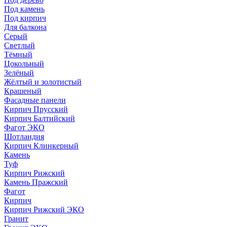
Под камень
Под кирпич
Для балкона
Серый
Светлый
Тёмный
Цокольный
Зелёный
Жёлтый и золотистый
Крашеный
Фасадные панели
Кирпич Прусский
Кирпич Балтийский
Фагот ЭКО
Шотландия
Кирпич Клинкерный
Камень
Туф
Кирпич Рижский
Камень Пражский
Фагот
Кирпич
Кирпич Рижский ЭКО
Гранит