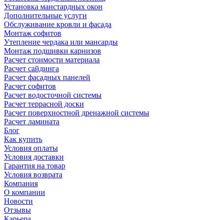
Установка манстардных окон
Дополнительные услуги
Обслуживание кровли и фасада
Монтаж софитов
Утепление чердака или мансарды
Монтаж подшивки карнизов
Расчет стоимости материала
Расчет сайдинга
Расчет фасадных панелей
Расчет софитов
Расчет водосточной системы
Расчет террасной доски
Расчет поверхностной дренажной системы
Расчет ламината
Блог
Как купить
Условия оплаты
Условия доставки
Гарантия на товар
Условия возврата
Компания
О компании
Новости
Отзывы
Карьера