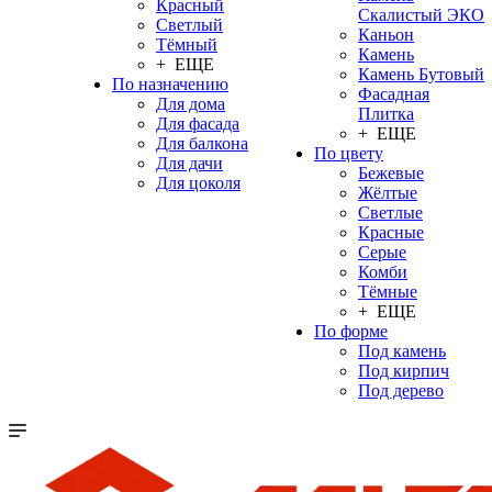
Красный
Скалистый ЭКО
Светлый
Каньон
Тёмный
Камень
+ ЕЩЕ
Камень Бутовый
По назначению
Фасадная
Для дома
Плитка
Для фасада
+ ЕЩЕ
Для балкона
По цвету
Для дачи
Бежевые
Для цоколя
Жёлтые
Светлые
Красные
Серые
Комби
Тёмные
+ ЕЩЕ
По форме
Под камень
Под кирпич
Под дерево