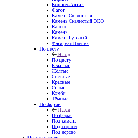
Кирпич-Антик
Фагот
Камень Скалистый
Камень Скалистый ЭКО
Каньон
Камень
Камень Бутовый
Фасадная Плитка
По цвету
Назад
По цвету
Бежевые
Жёлтые
Светлые
Красные
Серые
Комби
Тёмные
По форме
Назад
По форме
Под камень
Под кирпич
Под дерево
Мягкая кровля