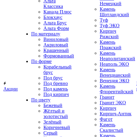
Альта
Немецкий
Классика
Камень
Канада Плюс
Шотландский
Блокхаус
Туф
Альта Брус
Туф ЭКО
Альта Форм
Кирпич
По материалу
Рижский
Виниловый
Камень
Акриловый
Пражский
Крашенный
Камень
Формованный
Неаполитанский
По форме
Неаполь ЭКО
Корабельный
Камень
брус
Венецианский
Под брус
Венеция ЭКО
Под бревно
Камень
Акции
Под камень
Флорентийский
Под кирпич
Гранит
По цвету
Гранит ЭКО
Бежевый
Кирпич
Жёлтый и
Кирпич-Антик
золотистый
Фагот
Зелёный
Камень
Коричневый
Скалистый
Серый
Камень