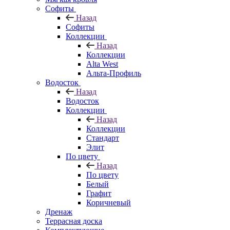
Софиты
Назад
Софиты
Коллекции
Назад
Коллекции
Alta West
Альта-Профиль
Водосток
Назад
Водосток
Коллекции
Назад
Коллекции
Стандарт
Элит
По цвету
Назад
По цвету
Белый
Графит
Коричневый
Дренаж
Террасная доска