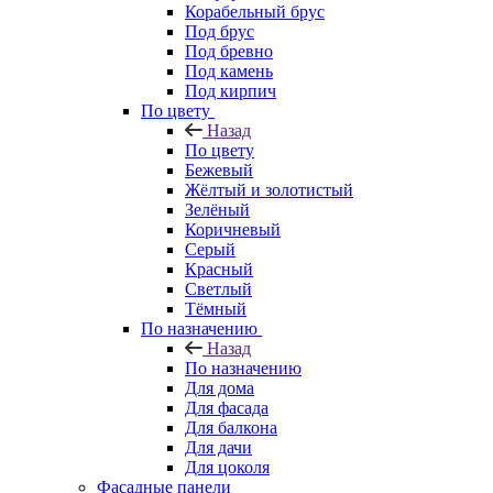
Корабельный брус
Под брус
Под бревно
Под камень
Под кирпич
По цвету
Назад
По цвету
Бежевый
Жёлтый и золотистый
Зелёный
Коричневый
Серый
Красный
Светлый
Тёмный
По назначению
Назад
По назначению
Для дома
Для фасада
Для балкона
Для дачи
Для цоколя
Фасадные панели