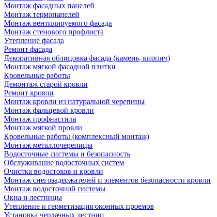
Монтаж фасадных панелей
Монтаж термопанелей
Монтаж вентилируемого фасада
Монтаж стенового профлиста
Утепление фасада
Ремонт фасада
Декоративная облицовка фасада (камень, кирпич)
Монтаж мягкой фасадной плитки
Кровельные работы
Демонтаж старой кровли
Ремонт кровли
Монтаж кровли из натуральной черепицы
Монтаж фальцевой кровли
Монтаж профнастила
Монтаж мягкой провли
Кровельные работы (комплексный монтаж)
Монтаж металлочерепицы
Водосточные системы и безопасность
Обслуживание водосточных систем
Очистка водостоков и кровли
Монтаж снегозадержателей и элементов безопасности кровли
Монтаж водосточной системы
Окна и лестницы
Утепление и герметизация оконных проемов
Установка чердачных лестниц