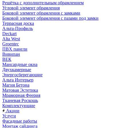
Решётка с дополнительным обрамлением
Угловой элемент обрамления
Боковой элемент обрамления с замками
Боковой элемент обрамления с пазами под замки
Террасная доска
Альта-Профиль
Deckart
Alta West
Groentec
ПВХ панели
Вивипан
ВЕК
Мансардные окна
Двухкамерные
Энергосберегающие
Альта Интерьер
Магия Бетона
Матовая Эстетика
Мраморная Феерия
Тканевая Роскошь
Комплектующие
Акции
Услуги
Фасадные работы
Монтаж сайдинга