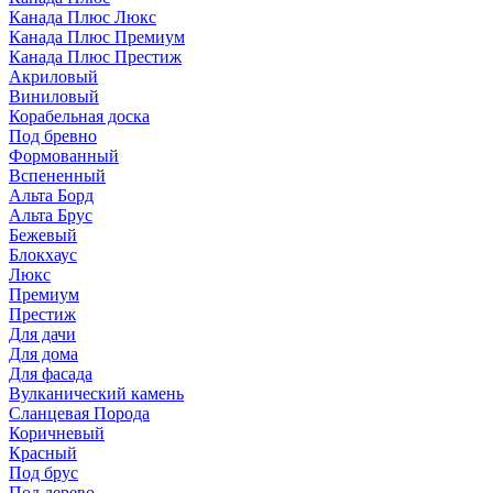
Канада Плюс Люкс
Канада Плюс Премиум
Канада Плюс Престиж
Акриловый
Виниловый
Корабельная доска
Под бревно
Формованный
Вспененный
Альта Борд
Альта Брус
Бежевый
Блокхаус
Люкс
Премиум
Престиж
Для дачи
Для дома
Для фасада
Вулканический камень
Сланцевая Порода
Коричневый
Красный
Под брус
Под дерево