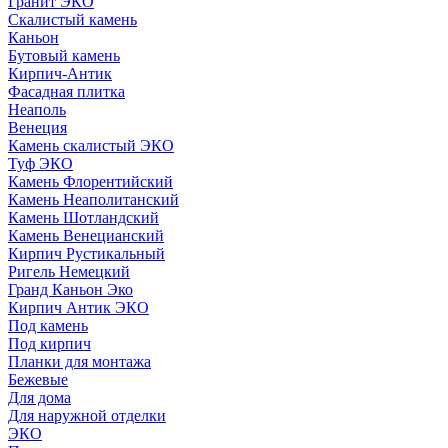
Гранит ЭКО
Скалистый камень
Каньон
Бутовый камень
Кирпич-Антик
Фасадная плитка
Неаполь
Венеция
Камень скалистый ЭКО
Туф ЭКО
Камень Флорентийский
Камень Неаполитанский
Камень Шотландский
Камень Венецианский
Кирпич Рустикальный
Ригель Немецкий
Гранд Каньон Эко
Кирпич Антик ЭКО
Под камень
Под кирпич
Планки для монтажа
Бежевые
Для дома
Для наружной отделки
ЭКO