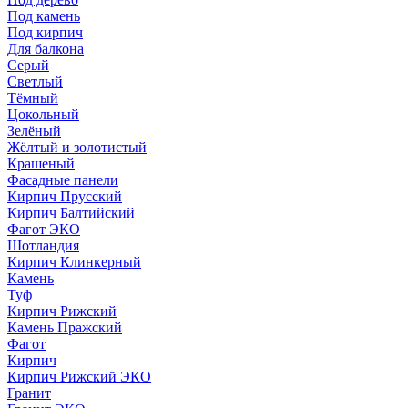
Под камень
Под кирпич
Для балкона
Серый
Светлый
Тёмный
Цокольный
Зелёный
Жёлтый и золотистый
Крашеный
Фасадные панели
Кирпич Прусский
Кирпич Балтийский
Фагот ЭКО
Шотландия
Кирпич Клинкерный
Камень
Туф
Кирпич Рижский
Камень Пражский
Фагот
Кирпич
Кирпич Рижский ЭКО
Гранит