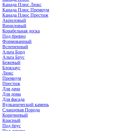
Канада Плюс Люкс
Канада Плюс Премиум
Канада Плюс Престиж
Акриловый
Виниловый
Корабельная доска
Под бревно
Формованный
Вспененный
Альта Борд
Альта Брус
Бежевый
Блокхаус
Люкс
Премиум
Престиж
Для дачи
Для дома
Для фасада
Вулканический камень
Сланцевая Порода
Коричневый
Красный
Под брус
Под дерево