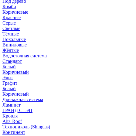
Под дерево
Комби
Коричневые
Красные
Серые
Светлые
Тёмные
Цокольные
Виниловые
Жёлтые
Водосточная система
Стандарт
Белый
Коричневый
Элит
Графит
Белый
Коричневый
Дренажная система
Ламинат
ГРАНД СТЭП
Кровля
Alta-Roof
Технониколь (Shinglas)
Континент