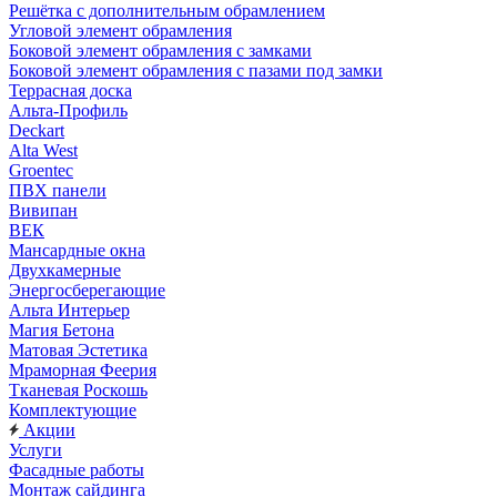
Решётка с дополнительным обрамлением
Угловой элемент обрамления
Боковой элемент обрамления с замками
Боковой элемент обрамления с пазами под замки
Террасная доска
Альта-Профиль
Deckart
Alta West
Groentec
ПВХ панели
Вивипан
ВЕК
Мансардные окна
Двухкамерные
Энергосберегающие
Альта Интерьер
Магия Бетона
Матовая Эстетика
Мраморная Феерия
Тканевая Роскошь
Комплектующие
Акции
Услуги
Фасадные работы
Монтаж сайдинга