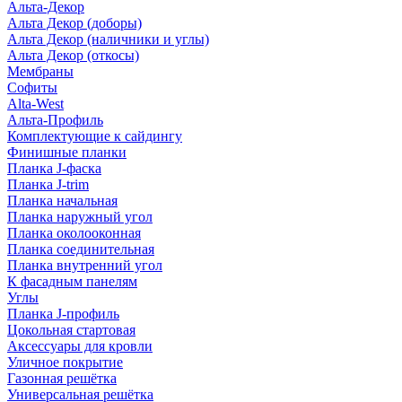
Альта-Декор
Альта Декор (доборы)
Альта Декор (наличники и углы)
Альта Декор (откосы)
Мембраны
Софиты
Alta-West
Альта-Профиль
Комплектующие к сайдингу
Финишные планки
Планка J-фаска
Планка J-trim
Планка начальная
Планка наружный угол
Планка околооконная
Планка соединительная
Планка внутренний угол
К фасадным панелям
Углы
Планка J-профиль
Цокольная стартовая
Аксессуары для кровли
Уличное покрытие
Газонная решётка
Универсальная решётка