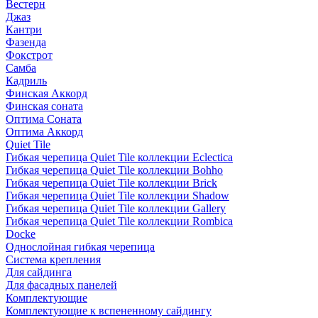
Вестерн
Джаз
Кантри
Фазенда
Фокстрот
Самба
Кадриль
Финская Аккорд
Финская соната
Оптима Соната
Оптима Аккорд
Quiet Tile
Гибкая черепица Quiet Tile коллекции Eclectica
Гибкая черепица Quiet Tile коллекции Bohho
Гибкая черепица Quiet Tile коллекции Brick
Гибкая черепица Quiet Tile коллекции Shadow
Гибкая черепица Quiet Tile коллекции Gallery
Гибкая черепица Quiet Tile коллекции Rombica
Docke
Однослойная гибкая черепица
Система крепления
Для сайдинга
Для фасадных панелей
Комплектующие
Комплектующие к вспененному сайдингу