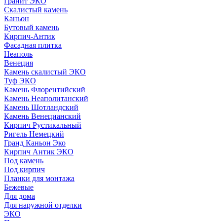
Гранит ЭКО
Скалистый камень
Каньон
Бутовый камень
Кирпич-Антик
Фасадная плитка
Неаполь
Венеция
Камень скалистый ЭКО
Туф ЭКО
Камень Флорентийский
Камень Неаполитанский
Камень Шотландский
Камень Венецианский
Кирпич Рустикальный
Ригель Немецкий
Гранд Каньон Эко
Кирпич Антик ЭКО
Под камень
Под кирпич
Планки для монтажа
Бежевые
Для дома
Для наружной отделки
ЭКO