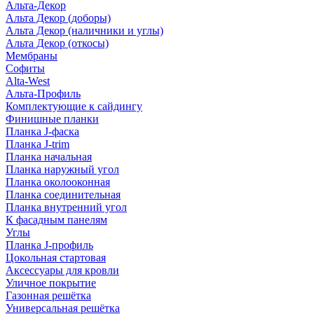
Альта-Декор
Альта Декор (доборы)
Альта Декор (наличники и углы)
Альта Декор (откосы)
Мембраны
Софиты
Alta-West
Альта-Профиль
Комплектующие к сайдингу
Финишные планки
Планка J-фаска
Планка J-trim
Планка начальная
Планка наружный угол
Планка околооконная
Планка соединительная
Планка внутренний угол
К фасадным панелям
Углы
Планка J-профиль
Цокольная стартовая
Аксессуары для кровли
Уличное покрытие
Газонная решётка
Универсальная решётка