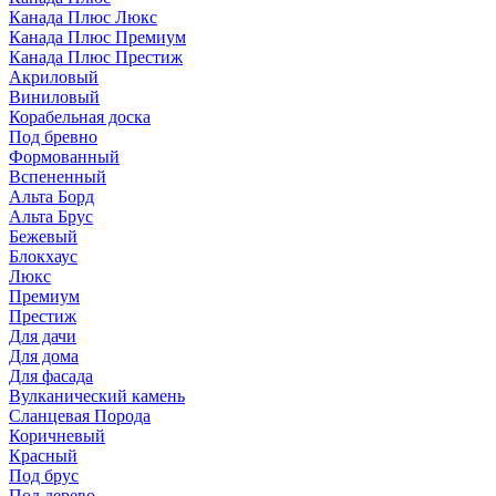
Канада Плюс Люкс
Канада Плюс Премиум
Канада Плюс Престиж
Акриловый
Виниловый
Корабельная доска
Под бревно
Формованный
Вспененный
Альта Борд
Альта Брус
Бежевый
Блокхаус
Люкс
Премиум
Престиж
Для дачи
Для дома
Для фасада
Вулканический камень
Сланцевая Порода
Коричневый
Красный
Под брус
Под дерево