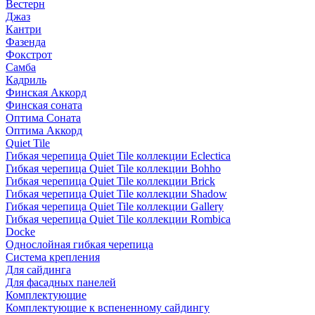
Вестерн
Джаз
Кантри
Фазенда
Фокстрот
Самба
Кадриль
Финская Аккорд
Финская соната
Оптима Соната
Оптима Аккорд
Quiet Tile
Гибкая черепица Quiet Tile коллекции Eclectica
Гибкая черепица Quiet Tile коллекции Bohho
Гибкая черепица Quiet Tile коллекции Brick
Гибкая черепица Quiet Tile коллекции Shadow
Гибкая черепица Quiet Tile коллекции Gallery
Гибкая черепица Quiet Tile коллекции Rombica
Docke
Однослойная гибкая черепица
Система крепления
Для сайдинга
Для фасадных панелей
Комплектующие
Комплектующие к вспененному сайдингу