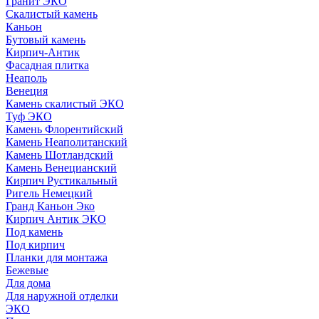
Гранит ЭКО
Скалистый камень
Каньон
Бутовый камень
Кирпич-Антик
Фасадная плитка
Неаполь
Венеция
Камень скалистый ЭКО
Туф ЭКО
Камень Флорентийский
Камень Неаполитанский
Камень Шотландский
Камень Венецианский
Кирпич Рустикальный
Ригель Немецкий
Гранд Каньон Эко
Кирпич Антик ЭКО
Под камень
Под кирпич
Планки для монтажа
Бежевые
Для дома
Для наружной отделки
ЭКO