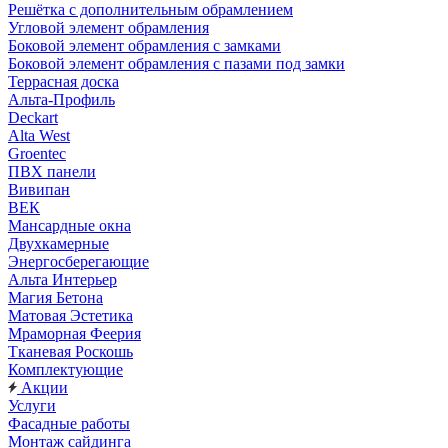
Решётка с дополнительным обрамлением
Угловой элемент обрамления
Боковой элемент обрамления с замками
Боковой элемент обрамления с пазами под замки
Террасная доска
Альта-Профиль
Deckart
Alta West
Groentec
ПВХ панели
Вивипан
ВЕК
Мансардные окна
Двухкамерные
Энергосберегающие
Альта Интерьер
Магия Бетона
Матовая Эстетика
Мраморная Феерия
Тканевая Роскошь
Комплектующие
Акции
Услуги
Фасадные работы
Монтаж сайдинга