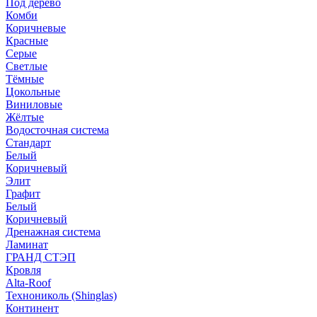
Под дерево
Комби
Коричневые
Красные
Серые
Светлые
Тёмные
Цокольные
Виниловые
Жёлтые
Водосточная система
Стандарт
Белый
Коричневый
Элит
Графит
Белый
Коричневый
Дренажная система
Ламинат
ГРАНД СТЭП
Кровля
Alta-Roof
Технониколь (Shinglas)
Континент