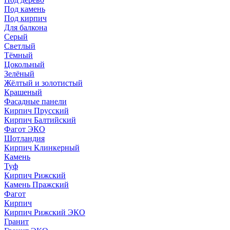
Под камень
Под кирпич
Для балкона
Серый
Светлый
Тёмный
Цокольный
Зелёный
Жёлтый и золотистый
Крашеный
Фасадные панели
Кирпич Прусский
Кирпич Балтийский
Фагот ЭКО
Шотландия
Кирпич Клинкерный
Камень
Туф
Кирпич Рижский
Камень Пражский
Фагот
Кирпич
Кирпич Рижский ЭКО
Гранит