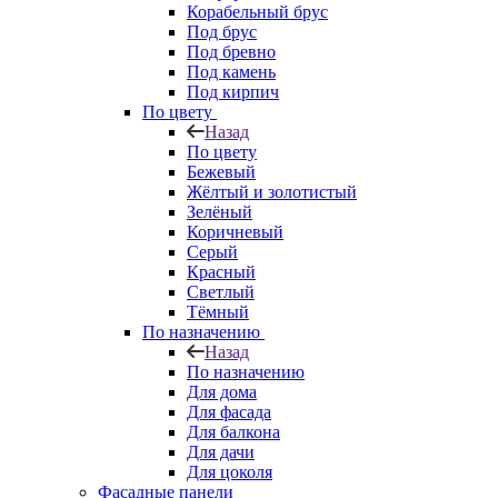
Корабельный брус
Под брус
Под бревно
Под камень
Под кирпич
По цвету
Назад
По цвету
Бежевый
Жёлтый и золотистый
Зелёный
Коричневый
Серый
Красный
Светлый
Тёмный
По назначению
Назад
По назначению
Для дома
Для фасада
Для балкона
Для дачи
Для цоколя
Фасадные панели