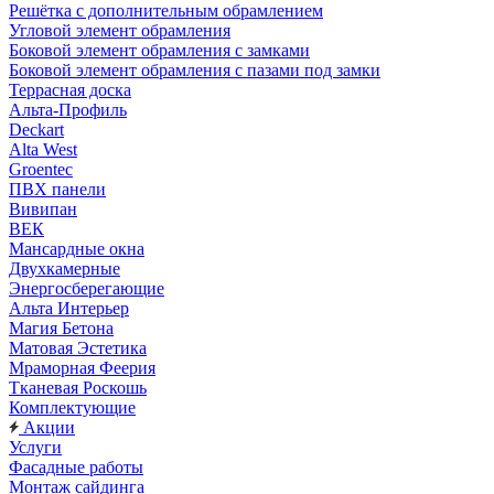
Решётка с дополнительным обрамлением
Угловой элемент обрамления
Боковой элемент обрамления с замками
Боковой элемент обрамления с пазами под замки
Террасная доска
Альта-Профиль
Deckart
Alta West
Groentec
ПВХ панели
Вивипан
ВЕК
Мансардные окна
Двухкамерные
Энергосберегающие
Альта Интерьер
Магия Бетона
Матовая Эстетика
Мраморная Феерия
Тканевая Роскошь
Комплектующие
Акции
Услуги
Фасадные работы
Монтаж сайдинга