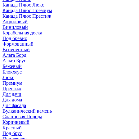
Канада Плюс Люкс
Канада Плюс Премиум
Канада Плюс Престиж
Акриловый
Виниловый
Корабельная доска
Под бревно
Формованный
Вспененный
Альта Борд
Альта Брус
Бежевый
Блокхаус
Люкс
Премиум
Престиж
Для дачи
Для дома
Для фасада
Вулканический камень
Сланцевая Порода
Коричневый
Красный
Под брус
Под дерево