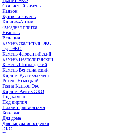
Гранит ЭКО
Скалистый камень
Каньон
Бутовый камень
Кирпич-Антик
Фасадная плитка
Неаполь
Венеция
Камень скалистый ЭКО
Туф ЭКО
Камень Флорентийский
Камень Неаполитанский
Камень Шотландский
Камень Венецианский
Кирпич Рустикальный
Ригель Немецкий
Гранд Каньон Эко
Кирпич Антик ЭКО
Под камень
Под кирпич
Планки для монтажа
Бежевые
Для дома
Для наружной отделки
ЭКO