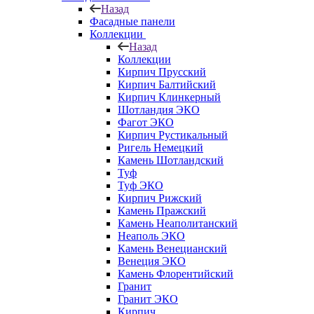
Назад
Фасадные панели
Коллекции
Назад
Коллекции
Кирпич Прусский
Кирпич Балтийский
Кирпич Клинкерный
Шотландия ЭКО
Фагот ЭКО
Кирпич Рустикальный
Ригель Немецкий
Камень Шотландский
Туф
Туф ЭКО
Кирпич Рижский
Камень Пражский
Камень Неаполитанский
Неаполь ЭКО
Камень Венецианский
Венеция ЭКО
Камень Флорентийский
Гранит
Гранит ЭКО
Кирпич