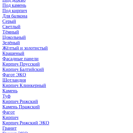
Под камень
Под кирпич
Для балкона
Серый
Светлый
Тёмный
Цокольный
Зелёный
Жёлтый и золотистый
Крашеный
Фасадные панели
Кирпич Прусский
Кирпич Балтийский
Фагот ЭКО
Шотландия
Кирпич Клинкерный
Камень
Туф
Кирпич Рижский
Камень Пражский
Фагот
Кирпич
Кирпич Рижский ЭКО
Гранит