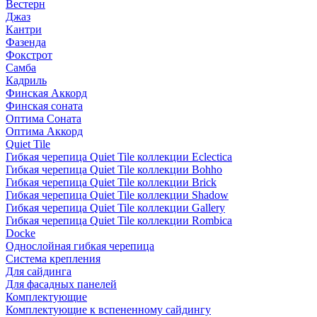
Вестерн
Джаз
Кантри
Фазенда
Фокстрот
Самба
Кадриль
Финская Аккорд
Финская соната
Оптима Соната
Оптима Аккорд
Quiet Tile
Гибкая черепица Quiet Tile коллекции Eclectica
Гибкая черепица Quiet Tile коллекции Bohho
Гибкая черепица Quiet Tile коллекции Brick
Гибкая черепица Quiet Tile коллекции Shadow
Гибкая черепица Quiet Tile коллекции Gallery
Гибкая черепица Quiet Tile коллекции Rombica
Docke
Однослойная гибкая черепица
Система крепления
Для сайдинга
Для фасадных панелей
Комплектующие
Комплектующие к вспененному сайдингу