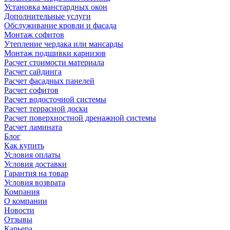
Установка манстардных окон
Дополнительные услуги
Обслуживание кровли и фасада
Монтаж софитов
Утепление чердака или мансарды
Монтаж подшивки карнизов
Расчет стоимости материала
Расчет сайдинга
Расчет фасадных панелей
Расчет софитов
Расчет водосточной системы
Расчет террасной доски
Расчет поверхностной дренажной системы
Расчет ламината
Блог
Как купить
Условия оплаты
Условия доставки
Гарантия на товар
Условия возврата
Компания
О компании
Новости
Отзывы
Карьера