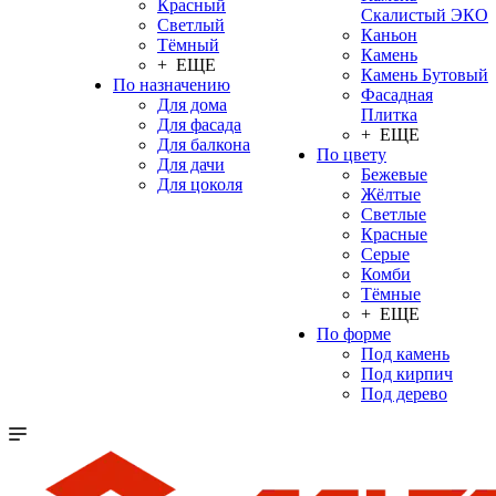
Красный
Скалистый ЭКО
Светлый
Каньон
Тёмный
Камень
+ ЕЩЕ
Камень Бутовый
По назначению
Фасадная
Для дома
Плитка
Для фасада
+ ЕЩЕ
Для балкона
По цвету
Для дачи
Бежевые
Для цоколя
Жёлтые
Светлые
Красные
Серые
Комби
Тёмные
+ ЕЩЕ
По форме
Под камень
Под кирпич
Под дерево