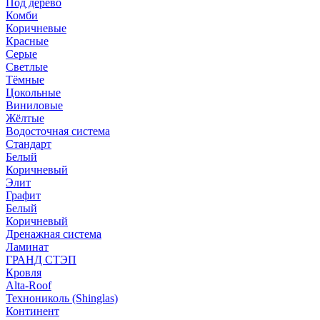
Под дерево
Комби
Коричневые
Красные
Серые
Светлые
Тёмные
Цокольные
Виниловые
Жёлтые
Водосточная система
Стандарт
Белый
Коричневый
Элит
Графит
Белый
Коричневый
Дренажная система
Ламинат
ГРАНД СТЭП
Кровля
Alta-Roof
Технониколь (Shinglas)
Континент