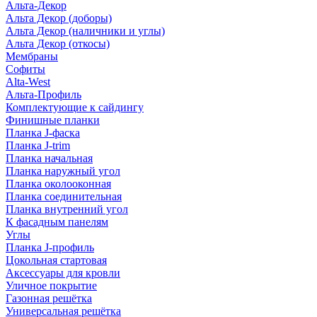
Альта-Декор
Альта Декор (доборы)
Альта Декор (наличники и углы)
Альта Декор (откосы)
Мембраны
Софиты
Alta-West
Альта-Профиль
Комплектующие к сайдингу
Финишные планки
Планка J-фаска
Планка J-trim
Планка начальная
Планка наружный угол
Планка околооконная
Планка соединительная
Планка внутренний угол
К фасадным панелям
Углы
Планка J-профиль
Цокольная стартовая
Аксессуары для кровли
Уличное покрытие
Газонная решётка
Универсальная решётка