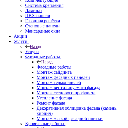
Комплектующие
Система крепления
Ламинат
ПВХ панели
Газонная решётка
Стеновые панели
Мансардные окна
Акции
Услуги
Назад
Услуги
Фасадные работы
Назад
Фасадные работы
Монтаж сайдинга
Монтаж фасадных панелей
Монтаж термопанелей
Монтаж вентилируемого фасада
Монтаж стенового профлиста
Утепление фасада
Ремонт фасада
Декоративная облицовка фасада (камень,
кирпич)
Монтаж мягкой фасадной плитки
Кровельные работы