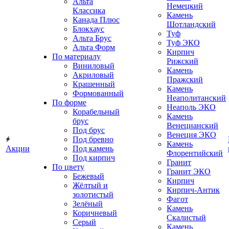
Альта
Немецкий
Классика
Камень
Канада Плюс
Шотландский
Блокхаус
Туф
Альта Брус
Туф ЭКО
Альта Форм
Кирпич
По материалу
Рижский
Виниловый
Камень
Акриловый
Пражский
Крашенный
Камень
Формованный
Неаполитанский
По форме
Неаполь ЭКО
Корабельный
Камень
брус
Венецианский
Под брус
Венеция ЭКО
Под бревно
Камень
Акции
Под камень
Флорентийский
Под кирпич
Гранит
По цвету
Гранит ЭКО
Бежевый
Кирпич
Жёлтый и
Кирпич-Антик
золотистый
Фагот
Зелёный
Камень
Коричневый
Скалистый
Серый
Камень