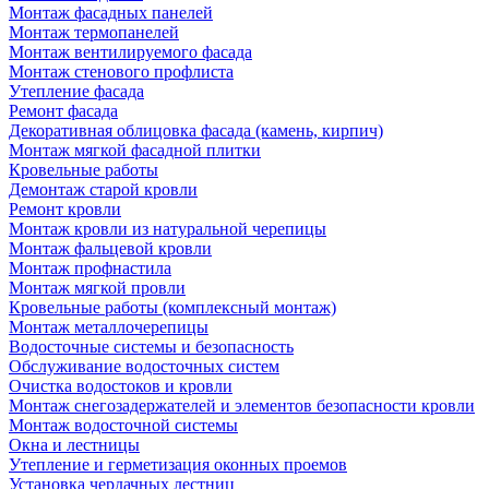
Монтаж фасадных панелей
Монтаж термопанелей
Монтаж вентилируемого фасада
Монтаж стенового профлиста
Утепление фасада
Ремонт фасада
Декоративная облицовка фасада (камень, кирпич)
Монтаж мягкой фасадной плитки
Кровельные работы
Демонтаж старой кровли
Ремонт кровли
Монтаж кровли из натуральной черепицы
Монтаж фальцевой кровли
Монтаж профнастила
Монтаж мягкой провли
Кровельные работы (комплексный монтаж)
Монтаж металлочерепицы
Водосточные системы и безопасность
Обслуживание водосточных систем
Очистка водостоков и кровли
Монтаж снегозадержателей и элементов безопасности кровли
Монтаж водосточной системы
Окна и лестницы
Утепление и герметизация оконных проемов
Установка чердачных лестниц