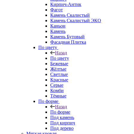
Кирпич-Антик
Фагот
Камень Скалистый
Камень Скалистый ЭКО
Каньон
Камень
Камень Бутовый
Фасадная Плитка
По цвету
Назад
По цвету
Бежевые
Жёлтые
Светлые
Красные
Серые
Комби
Тёмные
По форме
Назад
По форме
Под камень
Под кирпич
Под дерево
Мягкая кровля