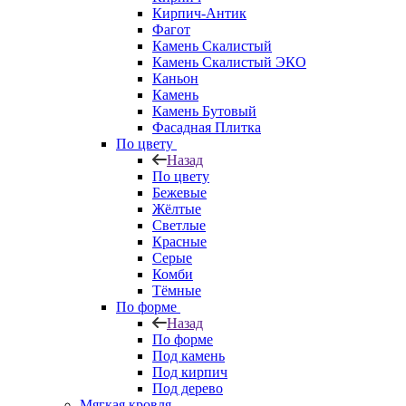
Кирпич-Антик
Фагот
Камень Скалистый
Камень Скалистый ЭКО
Каньон
Камень
Камень Бутовый
Фасадная Плитка
По цвету
Назад
По цвету
Бежевые
Жёлтые
Светлые
Красные
Серые
Комби
Тёмные
По форме
Назад
По форме
Под камень
Под кирпич
Под дерево
Мягкая кровля