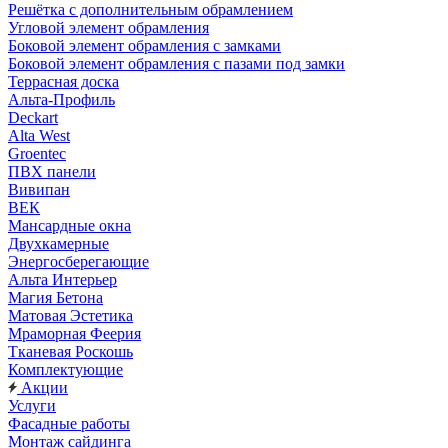
Решётка с дополнительным обрамлением
Угловой элемент обрамления
Боковой элемент обрамления с замками
Боковой элемент обрамления с пазами под замки
Террасная доска
Альта-Профиль
Deckart
Alta West
Groentec
ПВХ панели
Вивипан
ВЕК
Мансардные окна
Двухкамерные
Энергосберегающие
Альта Интерьер
Магия Бетона
Матовая Эстетика
Мраморная Феерия
Тканевая Роскошь
Комплектующие
Акции
Услуги
Фасадные работы
Монтаж сайдинга