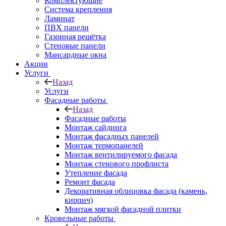
Комплектующие
Система крепления
Ламинат
ПВХ панели
Газонная решётка
Стеновые панели
Мансардные окна
Акции
Услуги
Назад
Услуги
Фасадные работы
Назад
Фасадные работы
Монтаж сайдинга
Монтаж фасадных панелей
Монтаж термопанелей
Монтаж вентилируемого фасада
Монтаж стенового профлиста
Утепление фасада
Ремонт фасада
Декоративная облицовка фасада (камень,
кирпич)
Монтаж мягкой фасадной плитки
Кровельные работы