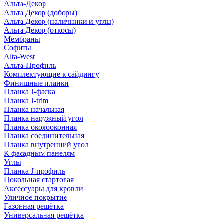
Альта-Декор
Альта Декор (доборы)
Альта Декор (наличники и углы)
Альта Декор (откосы)
Мембраны
Софиты
Alta-West
Альта-Профиль
Комплектующие к сайдингу
Финишные планки
Планка J-фаска
Планка J-trim
Планка начальная
Планка наружный угол
Планка околооконная
Планка соединительная
Планка внутренний угол
К фасадным панелям
Углы
Планка J-профиль
Цокольная стартовая
Аксессуары для кровли
Уличное покрытие
Газонная решётка
Универсальная решётка