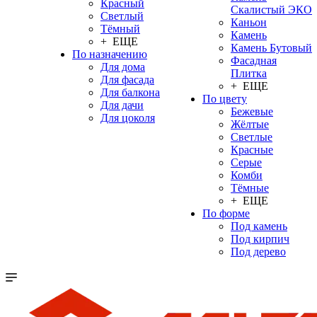
Красный
Скалистый ЭКО
Светлый
Каньон
Тёмный
Камень
+ ЕЩЕ
Камень Бутовый
По назначению
Фасадная
Для дома
Плитка
Для фасада
+ ЕЩЕ
Для балкона
По цвету
Для дачи
Бежевые
Для цоколя
Жёлтые
Светлые
Красные
Серые
Комби
Тёмные
+ ЕЩЕ
По форме
Под камень
Под кирпич
Под дерево