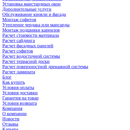
Установка манстардных окон
Дополнительные услуги
Обслуживание кровли и фасада
Монтаж софитов
Утепление чердака или мансарды
Монтаж подшивки карнизов
Расчет стоимости материала
Расчет сайдинга
Расчет фасадных панелей
Расчет софитов
Расчет водосточной системы
Расчет террасной доски
Расчет поверхностной дренажной системы
Расчет ламината
Блог
Как купить
Условия оплаты
Условия доставки
Гарантия на товар
Условия возврата
Компания
О компании
Новости
Отзывы
Карьера