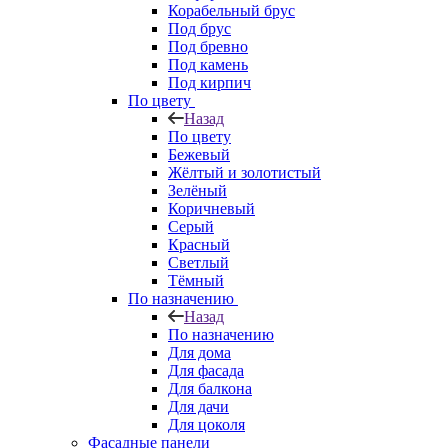
Корабельный брус
Под брус
Под бревно
Под камень
Под кирпич
По цвету
Назад
По цвету
Бежевый
Жёлтый и золотистый
Зелёный
Коричневый
Серый
Красный
Светлый
Тёмный
По назначению
Назад
По назначению
Для дома
Для фасада
Для балкона
Для дачи
Для цоколя
Фасадные панели