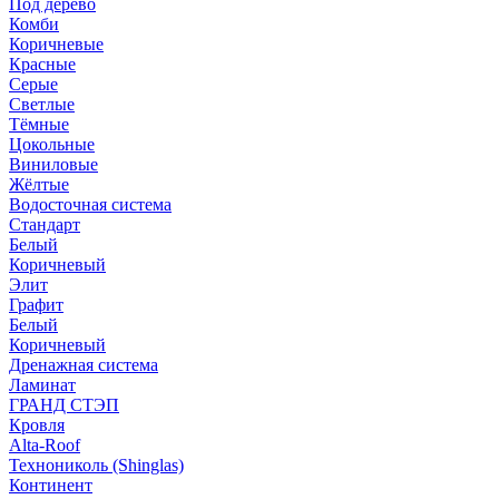
Под дерево
Комби
Коричневые
Красные
Серые
Светлые
Тёмные
Цокольные
Виниловые
Жёлтые
Водосточная система
Стандарт
Белый
Коричневый
Элит
Графит
Белый
Коричневый
Дренажная система
Ламинат
ГРАНД СТЭП
Кровля
Alta-Roof
Технониколь (Shinglas)
Континент