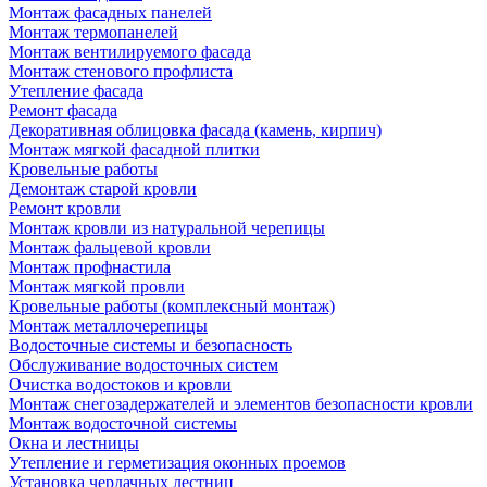
Монтаж фасадных панелей
Монтаж термопанелей
Монтаж вентилируемого фасада
Монтаж стенового профлиста
Утепление фасада
Ремонт фасада
Декоративная облицовка фасада (камень, кирпич)
Монтаж мягкой фасадной плитки
Кровельные работы
Демонтаж старой кровли
Ремонт кровли
Монтаж кровли из натуральной черепицы
Монтаж фальцевой кровли
Монтаж профнастила
Монтаж мягкой провли
Кровельные работы (комплексный монтаж)
Монтаж металлочерепицы
Водосточные системы и безопасность
Обслуживание водосточных систем
Очистка водостоков и кровли
Монтаж снегозадержателей и элементов безопасности кровли
Монтаж водосточной системы
Окна и лестницы
Утепление и герметизация оконных проемов
Установка чердачных лестниц