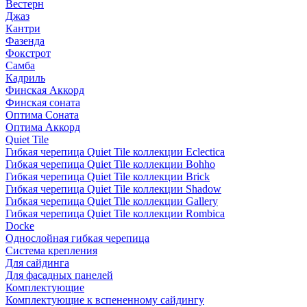
Вестерн
Джаз
Кантри
Фазенда
Фокстрот
Самба
Кадриль
Финская Аккорд
Финская соната
Оптима Соната
Оптима Аккорд
Quiet Tile
Гибкая черепица Quiet Tile коллекции Eclectica
Гибкая черепица Quiet Tile коллекции Bohho
Гибкая черепица Quiet Tile коллекции Brick
Гибкая черепица Quiet Tile коллекции Shadow
Гибкая черепица Quiet Tile коллекции Gallery
Гибкая черепица Quiet Tile коллекции Rombica
Docke
Однослойная гибкая черепица
Система крепления
Для сайдинга
Для фасадных панелей
Комплектующие
Комплектующие к вспененному сайдингу