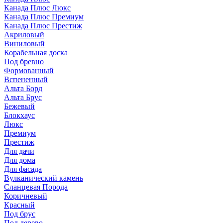
Канада Плюс Люкс
Канада Плюс Премиум
Канада Плюс Престиж
Акриловый
Виниловый
Корабельная доска
Под бревно
Формованный
Вспененный
Альта Борд
Альта Брус
Бежевый
Блокхаус
Люкс
Премиум
Престиж
Для дачи
Для дома
Для фасада
Вулканический камень
Сланцевая Порода
Коричневый
Красный
Под брус
Под дерево