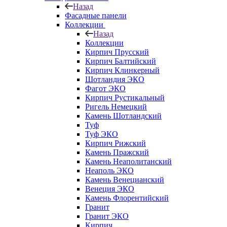
Назад
Фасадные панели
Коллекции
Назад
Коллекции
Кирпич Прусский
Кирпич Балтийский
Кирпич Клинкерный
Шотландия ЭКО
Фагот ЭКО
Кирпич Рустикальный
Ригель Немецкий
Камень Шотландский
Туф
Туф ЭКО
Кирпич Рижский
Камень Пражский
Камень Неаполитанский
Неаполь ЭКО
Камень Венецианский
Венеция ЭКО
Камень Флорентийский
Гранит
Гранит ЭКО
Кирпич