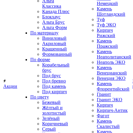
Альта
Немецкий
Классика
Камень
Канада Плюс
Шотландский
Блокхаус
Туф
Альта Брус
Туф ЭКО
Альта Форм
Кирпич
По материалу
Рижский
Виниловый
Камень
Акриловый
Пражский
Крашенный
Камень
Формованный
Неаполитанский
По форме
Неаполь ЭКО
Корабельный
Камень
брус
Венецианский
Под брус
Венеция ЭКО
Под бревно
Камень
Акции
Под камень
Флорентийский
Под кирпич
Гранит
По цвету
Гранит ЭКО
Бежевый
Кирпич
Жёлтый и
Кирпич-Антик
золотистый
Фагот
Зелёный
Камень
Коричневый
Скалистый
Серый
Камень