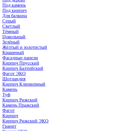
Под камень
Под кирпич
Для балкона
Серый
Светлый
Тёмный
Цокольный
Зелёный
Жёлтый и золотистый
Крашеный
Фасадные панели
Кирпич Прусский
Кирпич Балтийский
Фагот ЭКО
Шотландия
Кирпич Клинкерный
Камень
Туф
Кирпич Рижский
Камень Пражский
Фагот
Кирпич
Кирпич Рижский ЭКО
Гранит