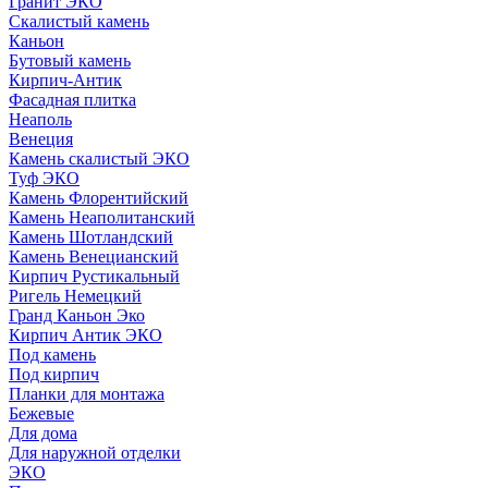
Гранит ЭКО
Скалистый камень
Каньон
Бутовый камень
Кирпич-Антик
Фасадная плитка
Неаполь
Венеция
Камень скалистый ЭКО
Туф ЭКО
Камень Флорентийский
Камень Неаполитанский
Камень Шотландский
Камень Венецианский
Кирпич Рустикальный
Ригель Немецкий
Гранд Каньон Эко
Кирпич Антик ЭКО
Под камень
Под кирпич
Планки для монтажа
Бежевые
Для дома
Для наружной отделки
ЭКO