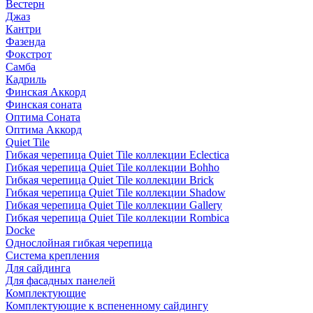
Вестерн
Джаз
Кантри
Фазенда
Фокстрот
Самба
Кадриль
Финская Аккорд
Финская соната
Оптима Соната
Оптима Аккорд
Quiet Tile
Гибкая черепица Quiet Tile коллекции Eclectica
Гибкая черепица Quiet Tile коллекции Bohho
Гибкая черепица Quiet Tile коллекции Brick
Гибкая черепица Quiet Tile коллекции Shadow
Гибкая черепица Quiet Tile коллекции Gallery
Гибкая черепица Quiet Tile коллекции Rombica
Docke
Однослойная гибкая черепица
Система крепления
Для сайдинга
Для фасадных панелей
Комплектующие
Комплектующие к вспененному сайдингу