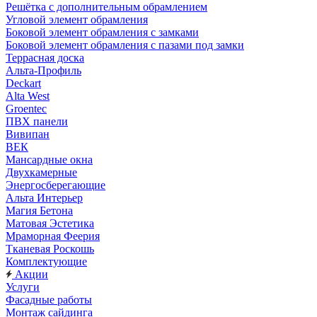
Решётка с дополнительным обрамлением
Угловой элемент обрамления
Боковой элемент обрамления с замками
Боковой элемент обрамления с пазами под замки
Террасная доска
Альта-Профиль
Deckart
Alta West
Groentec
ПВХ панели
Вивипан
ВЕК
Мансардные окна
Двухкамерные
Энергосберегающие
Альта Интерьер
Магия Бетона
Матовая Эстетика
Мраморная Феерия
Тканевая Роскошь
Комплектующие
Акции
Услуги
Фасадные работы
Монтаж сайдинга