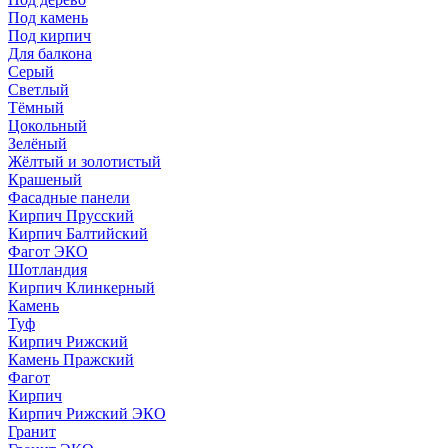
Под камень
Под кирпич
Для балкона
Серый
Светлый
Тёмный
Цокольный
Зелёный
Жёлтый и золотистый
Крашеный
Фасадные панели
Кирпич Прусский
Кирпич Балтийский
Фагот ЭКО
Шотландия
Кирпич Клинкерный
Камень
Туф
Кирпич Рижский
Камень Пражский
Фагот
Кирпич
Кирпич Рижский ЭКО
Гранит