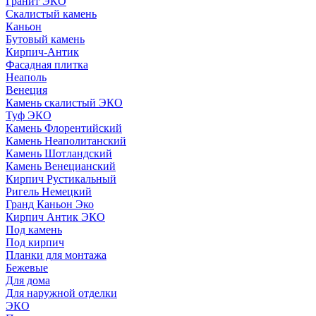
Гранит ЭКО
Скалистый камень
Каньон
Бутовый камень
Кирпич-Антик
Фасадная плитка
Неаполь
Венеция
Камень скалистый ЭКО
Туф ЭКО
Камень Флорентийский
Камень Неаполитанский
Камень Шотландский
Камень Венецианский
Кирпич Рустикальный
Ригель Немецкий
Гранд Каньон Эко
Кирпич Антик ЭКО
Под камень
Под кирпич
Планки для монтажа
Бежевые
Для дома
Для наружной отделки
ЭКO