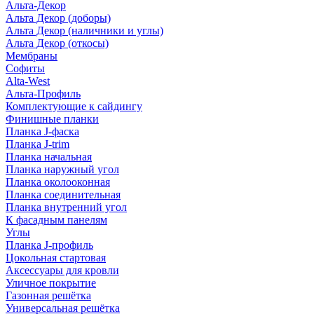
Альта-Декор
Альта Декор (доборы)
Альта Декор (наличники и углы)
Альта Декор (откосы)
Мембраны
Софиты
Alta-West
Альта-Профиль
Комплектующие к сайдингу
Финишные планки
Планка J-фаска
Планка J-trim
Планка начальная
Планка наружный угол
Планка околооконная
Планка соединительная
Планка внутренний угол
К фасадным панелям
Углы
Планка J-профиль
Цокольная стартовая
Аксессуары для кровли
Уличное покрытие
Газонная решётка
Универсальная решётка