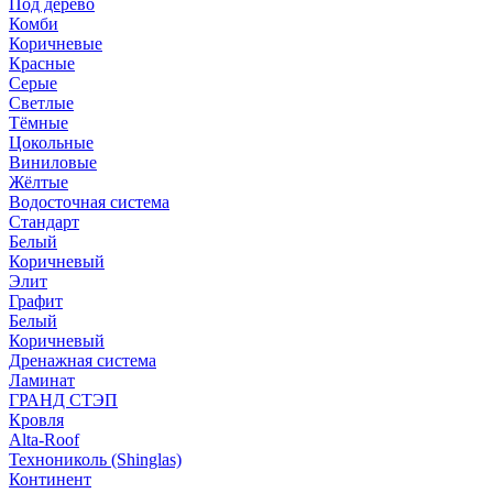
Под дерево
Комби
Коричневые
Красные
Серые
Светлые
Тёмные
Цокольные
Виниловые
Жёлтые
Водосточная система
Стандарт
Белый
Коричневый
Элит
Графит
Белый
Коричневый
Дренажная система
Ламинат
ГРАНД СТЭП
Кровля
Alta-Roof
Технониколь (Shinglas)
Континент