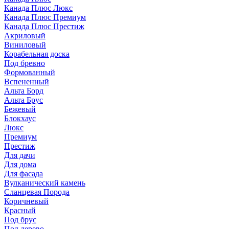
Канада Плюс Люкс
Канада Плюс Премиум
Канада Плюс Престиж
Акриловый
Виниловый
Корабельная доска
Под бревно
Формованный
Вспененный
Альта Борд
Альта Брус
Бежевый
Блокхаус
Люкс
Премиум
Престиж
Для дачи
Для дома
Для фасада
Вулканический камень
Сланцевая Порода
Коричневый
Красный
Под брус
Под дерево