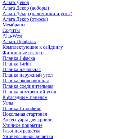
Альта-Декор
Альта Декор (доборы)
Альта Декор (наличники и углы)
Альта Декор (откосы)
Мембраны
Софиты
Alta-West
Альта-Профиль
Комплектующие к сайдингу
Финишные планки
Планка J-фаска
Планка J-trim
Планка начальная
Планка наружный угол
Планка околооконная
Планка соединительная
Планка внутренний угол
К фасадным панелям
Углы
Планка J-профиль
Цокольная стартовая
Аксессуары для кровли
Уличное покрытие
Газонная решётка
Универсальная решётка