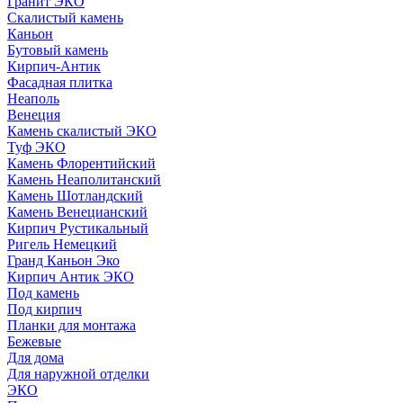
Гранит ЭКО
Скалистый камень
Каньон
Бутовый камень
Кирпич-Антик
Фасадная плитка
Неаполь
Венеция
Камень скалистый ЭКО
Туф ЭКО
Камень Флорентийский
Камень Неаполитанский
Камень Шотландский
Камень Венецианский
Кирпич Рустикальный
Ригель Немецкий
Гранд Каньон Эко
Кирпич Антик ЭКО
Под камень
Под кирпич
Планки для монтажа
Бежевые
Для дома
Для наружной отделки
ЭКO