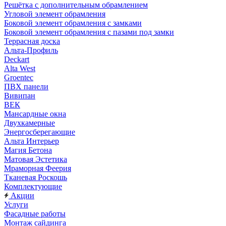
Решётка с дополнительным обрамлением
Угловой элемент обрамления
Боковой элемент обрамления с замками
Боковой элемент обрамления с пазами под замки
Террасная доска
Альта-Профиль
Deckart
Alta West
Groentec
ПВХ панели
Вивипан
ВЕК
Мансардные окна
Двухкамерные
Энергосберегающие
Альта Интерьер
Магия Бетона
Матовая Эстетика
Мраморная Феерия
Тканевая Роскошь
Комплектующие
Акции
Услуги
Фасадные работы
Монтаж сайдинга