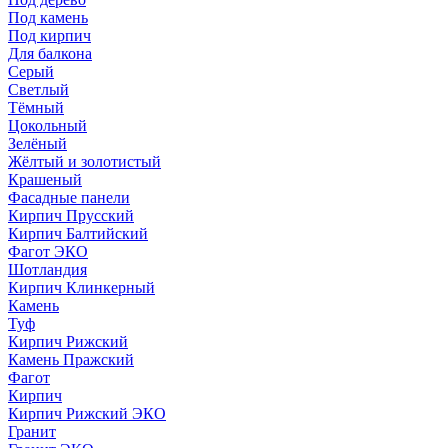
Под камень
Под кирпич
Для балкона
Серый
Светлый
Тёмный
Цокольный
Зелёный
Жёлтый и золотистый
Крашеный
Фасадные панели
Кирпич Прусский
Кирпич Балтийский
Фагот ЭКО
Шотландия
Кирпич Клинкерный
Камень
Туф
Кирпич Рижский
Камень Пражский
Фагот
Кирпич
Кирпич Рижский ЭКО
Гранит