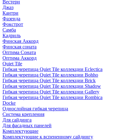
Вестерн
Джаз
Кантри
Фазенда
Фокстрот
Самба
Кадриль
Финская Аккорд
Финская соната
Оптима Соната
Оптима Аккорд
Quiet Tile
Гибкая черепица Quiet Tile коллекции Eclectica
Гибкая черепица Quiet Tile коллекции Bohho
Гибкая черепица Quiet Tile коллекции Brick
Гибкая черепица Quiet Tile коллекции Shadow
Гибкая черепица Quiet Tile коллекции Gallery
Гибкая черепица Quiet Tile коллекции Rombica
Docke
Однослойная гибкая черепица
Система крепления
Для сайдинга
Для фасадных панелей
Комплектующие
Комплектующие к вспененному сайдингу