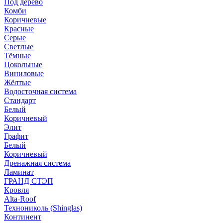
Под дерево
Комби
Коричневые
Красные
Серые
Светлые
Тёмные
Цокольные
Виниловые
Жёлтые
Водосточная система
Стандарт
Белый
Коричневый
Элит
Графит
Белый
Коричневый
Дренажная система
Ламинат
ГРАНД СТЭП
Кровля
Alta-Roof
Технониколь (Shinglas)
Континент