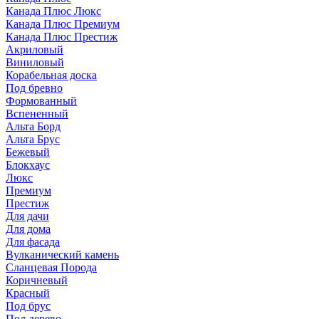
Канада Плюс Люкс
Канада Плюс Премиум
Канада Плюс Престиж
Акриловый
Виниловый
Корабельная доска
Под бревно
Формованный
Вспененный
Альта Борд
Альта Брус
Бежевый
Блокхаус
Люкс
Премиум
Престиж
Для дачи
Для дома
Для фасада
Вулканический камень
Сланцевая Порода
Коричневый
Красный
Под брус
Под дерево