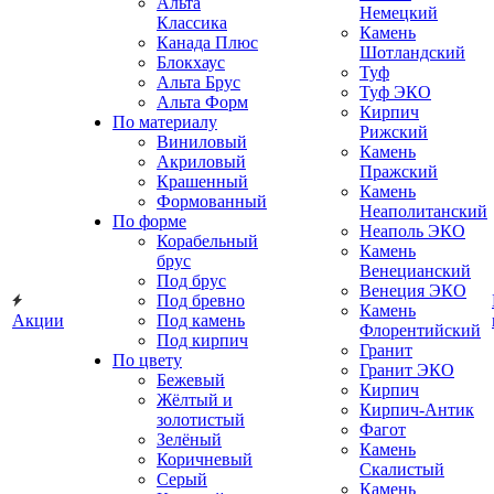
Альта
Немецкий
Классика
Камень
Канада Плюс
Шотландский
Блокхаус
Туф
Альта Брус
Туф ЭКО
Альта Форм
Кирпич
По материалу
Рижский
Виниловый
Камень
Акриловый
Пражский
Крашенный
Камень
Формованный
Неаполитанский
По форме
Неаполь ЭКО
Корабельный
Камень
брус
Венецианский
Под брус
Венеция ЭКО
Под бревно
Камень
Акции
Под камень
Флорентийский
Под кирпич
Гранит
По цвету
Гранит ЭКО
Бежевый
Кирпич
Жёлтый и
Кирпич-Антик
золотистый
Фагот
Зелёный
Камень
Коричневый
Скалистый
Серый
Камень