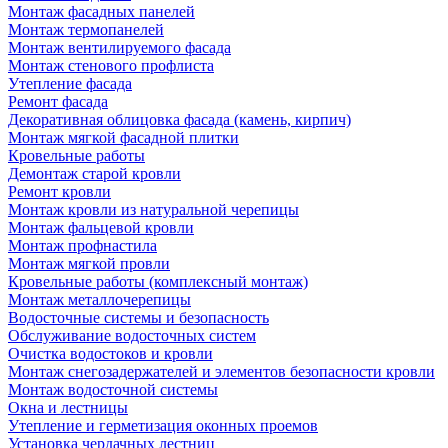
Монтаж фасадных панелей
Монтаж термопанелей
Монтаж вентилируемого фасада
Монтаж стенового профлиста
Утепление фасада
Ремонт фасада
Декоративная облицовка фасада (камень, кирпич)
Монтаж мягкой фасадной плитки
Кровельные работы
Демонтаж старой кровли
Ремонт кровли
Монтаж кровли из натуральной черепицы
Монтаж фальцевой кровли
Монтаж профнастила
Монтаж мягкой провли
Кровельные работы (комплексный монтаж)
Монтаж металлочерепицы
Водосточные системы и безопасность
Обслуживание водосточных систем
Очистка водостоков и кровли
Монтаж снегозадержателей и элементов безопасности кровли
Монтаж водосточной системы
Окна и лестницы
Утепление и герметизация оконных проемов
Установка чердачных лестниц