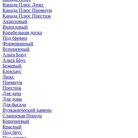
Канада Плюс Люкс
Канада Плюс Премиум
Канада Плюс Престиж
Акриловый
Виниловый
Корабельная доска
Под бревно
Формованный
Вспененный
Альта Борд
Альта Брус
Бежевый
Блокхаус
Люкс
Премиум
Престиж
Для дачи
Для дома
Для фасада
Вулканический камень
Сланцевая Порода
Коричневый
Красный
Под брус
Под дерево