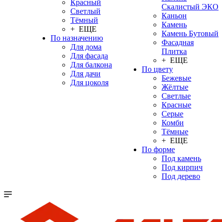
Красный
Скалистый ЭКО
Светлый
Каньон
Тёмный
Камень
+ ЕЩЕ
Камень Бутовый
По назначению
Фасадная
Для дома
Плитка
Для фасада
+ ЕЩЕ
Для балкона
По цвету
Для дачи
Бежевые
Для цоколя
Жёлтые
Светлые
Красные
Серые
Комби
Тёмные
+ ЕЩЕ
По форме
Под камень
Под кирпич
Под дерево