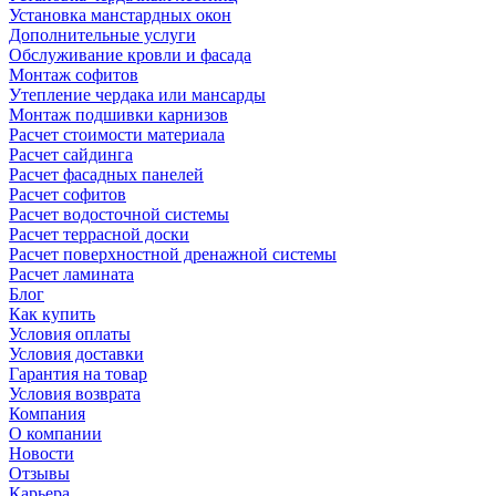
Установка манстардных окон
Дополнительные услуги
Обслуживание кровли и фасада
Монтаж софитов
Утепление чердака или мансарды
Монтаж подшивки карнизов
Расчет стоимости материала
Расчет сайдинга
Расчет фасадных панелей
Расчет софитов
Расчет водосточной системы
Расчет террасной доски
Расчет поверхностной дренажной системы
Расчет ламината
Блог
Как купить
Условия оплаты
Условия доставки
Гарантия на товар
Условия возврата
Компания
О компании
Новости
Отзывы
Карьера