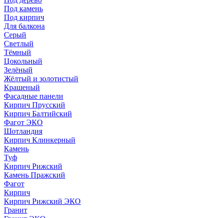
Под камень
Под кирпич
Для балкона
Серый
Светлый
Тёмный
Цокольный
Зелёный
Жёлтый и золотистый
Крашеный
Фасадные панели
Кирпич Прусский
Кирпич Балтийский
Фагот ЭКО
Шотландия
Кирпич Клинкерный
Камень
Туф
Кирпич Рижский
Камень Пражский
Фагот
Кирпич
Кирпич Рижский ЭКО
Гранит