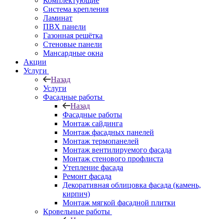
Комплектующие
Система крепления
Ламинат
ПВХ панели
Газонная решётка
Стеновые панели
Мансардные окна
Акции
Услуги
Назад
Услуги
Фасадные работы
Назад
Фасадные работы
Монтаж сайдинга
Монтаж фасадных панелей
Монтаж термопанелей
Монтаж вентилируемого фасада
Монтаж стенового профлиста
Утепление фасада
Ремонт фасада
Декоративная облицовка фасада (камень,
кирпич)
Монтаж мягкой фасадной плитки
Кровельные работы