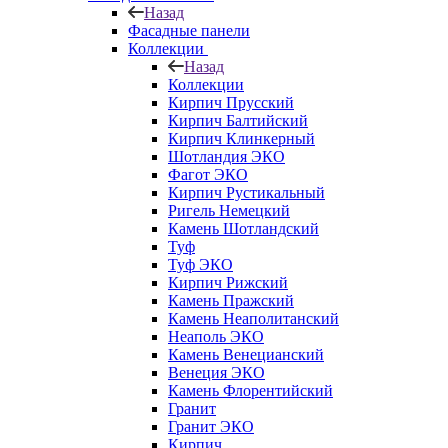
Назад
Фасадные панели
Коллекции
Назад
Коллекции
Кирпич Прусский
Кирпич Балтийский
Кирпич Клинкерный
Шотландия ЭКО
Фагот ЭКО
Кирпич Рустикальный
Ригель Немецкий
Камень Шотландский
Туф
Туф ЭКО
Кирпич Рижский
Камень Пражский
Камень Неаполитанский
Неаполь ЭКО
Камень Венецианский
Венеция ЭКО
Камень Флорентийский
Гранит
Гранит ЭКО
Кирпич