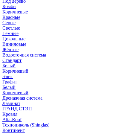
Под дерево
Комби
Коричневые
Красные
Серые
Светлые
Тёмные
Цокольные
Виниловые
Жёлтые
Водосточная система
Стандарт
Белый
Коричневый
Элит
Графит
Белый
Коричневый
Дренажная система
Ламинат
ГРАНД СТЭП
Кровля
Alta-Roof
Технониколь (Shinglas)
Континент