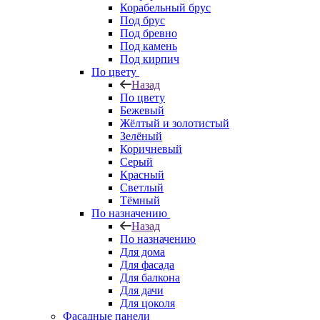
Корабельный брус
Под брус
Под бревно
Под камень
Под кирпич
По цвету
Назад
По цвету
Бежевый
Жёлтый и золотистый
Зелёный
Коричневый
Серый
Красный
Светлый
Тёмный
По назначению
Назад
По назначению
Для дома
Для фасада
Для балкона
Для дачи
Для цоколя
Фасадные панели