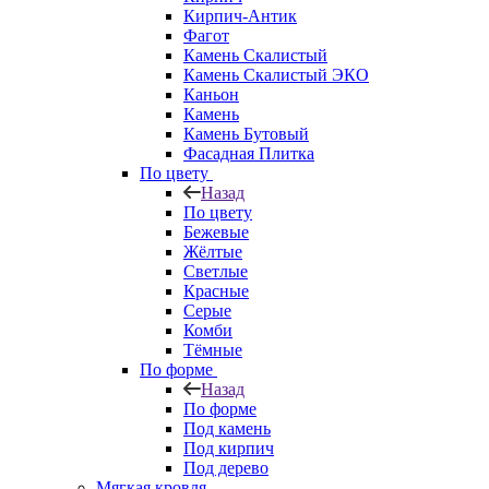
Кирпич-Антик
Фагот
Камень Скалистый
Камень Скалистый ЭКО
Каньон
Камень
Камень Бутовый
Фасадная Плитка
По цвету
Назад
По цвету
Бежевые
Жёлтые
Светлые
Красные
Серые
Комби
Тёмные
По форме
Назад
По форме
Под камень
Под кирпич
Под дерево
Мягкая кровля