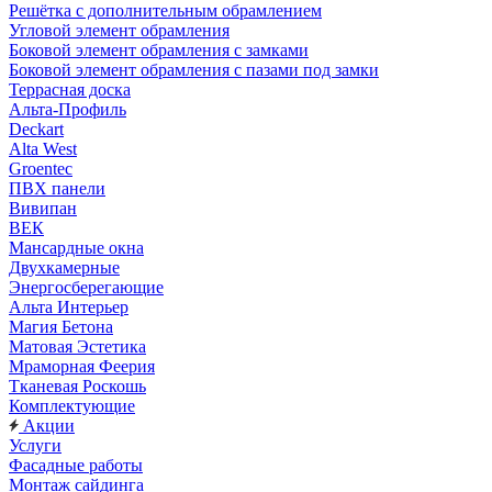
Решётка с дополнительным обрамлением
Угловой элемент обрамления
Боковой элемент обрамления с замками
Боковой элемент обрамления с пазами под замки
Террасная доска
Альта-Профиль
Deckart
Alta West
Groentec
ПВХ панели
Вивипан
ВЕК
Мансардные окна
Двухкамерные
Энергосберегающие
Альта Интерьер
Магия Бетона
Матовая Эстетика
Мраморная Феерия
Тканевая Роскошь
Комплектующие
Акции
Услуги
Фасадные работы
Монтаж сайдинга