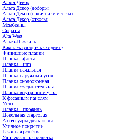
Альта-Декор
Альта Декор (доборы)
Альта Декор (наличники и углы)
Альта Декор (откосы)
Мембраны
Софиты
Alta-West
Альта-Профиль
Комплектующие к сайдингу
Финишные планки
Планка J-фаска
Планка J-trim
Планка начальная
Планка наружный угол
Планка околооконная
Планка соединительная
Планка внутренний угол
К фасадным панелям
Углы
Планка J-профиль
Цокольная стартовая
Аксессуары для кровли
Уличное покрытие
Газонная решётка
Универсальная решётка