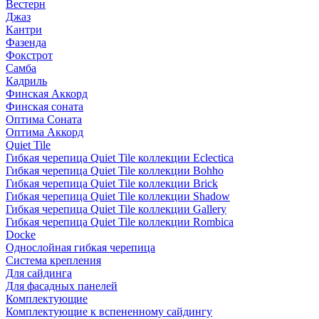
Вестерн
Джаз
Кантри
Фазенда
Фокстрот
Самба
Кадриль
Финская Аккорд
Финская соната
Оптима Соната
Оптима Аккорд
Quiet Tile
Гибкая черепица Quiet Tile коллекции Eclectica
Гибкая черепица Quiet Tile коллекции Bohho
Гибкая черепица Quiet Tile коллекции Brick
Гибкая черепица Quiet Tile коллекции Shadow
Гибкая черепица Quiet Tile коллекции Gallery
Гибкая черепица Quiet Tile коллекции Rombica
Docke
Однослойная гибкая черепица
Система крепления
Для сайдинга
Для фасадных панелей
Комплектующие
Комплектующие к вспененному сайдингу