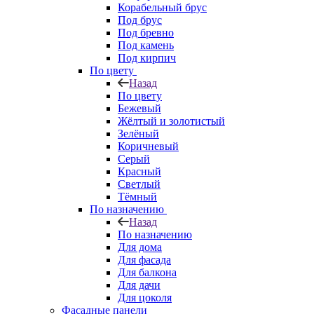
Корабельный брус
Под брус
Под бревно
Под камень
Под кирпич
По цвету
Назад
По цвету
Бежевый
Жёлтый и золотистый
Зелёный
Коричневый
Серый
Красный
Светлый
Тёмный
По назначению
Назад
По назначению
Для дома
Для фасада
Для балкона
Для дачи
Для цоколя
Фасадные панели