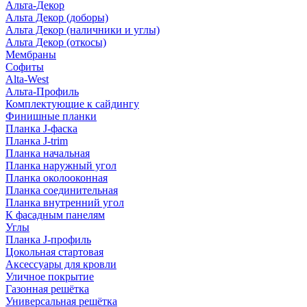
Альта-Декор
Альта Декор (доборы)
Альта Декор (наличники и углы)
Альта Декор (откосы)
Мембраны
Софиты
Alta-West
Альта-Профиль
Комплектующие к сайдингу
Финишные планки
Планка J-фаска
Планка J-trim
Планка начальная
Планка наружный угол
Планка околооконная
Планка соединительная
Планка внутренний угол
К фасадным панелям
Углы
Планка J-профиль
Цокольная стартовая
Аксессуары для кровли
Уличное покрытие
Газонная решётка
Универсальная решётка