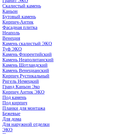
Гранит ЭКО
Скалистый камень
Каньон
Бутовый камень
Кирпич-Антик
Фасадная плитка
Неаполь
Венеция
Камень скалистый ЭКО
Туф ЭКО
Камень Флорентийский
Камень Неаполитанский
Камень Шотландский
Камень Венецианский
Кирпич Рустикальный
Ригель Немецкий
Гранд Каньон Эко
Кирпич Антик ЭКО
Под камень
Под кирпич
Планки для монтажа
Бежевые
Для дома
Для наружной отделки
ЭКO