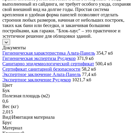
выполненный из сайдинга, не требует особого ухода, сохраняя
свой внешний вид на долгие годы. Простая система
крепления и удобная форма панелей позволяют отделать
строения любых размеров, начиная от небольших построек,
таких как бани или беседки, и заканчивая большими
постройками, как гаражи. "Блок-хаус" – это практичное и
эстетичное решение для облицовки зданий.
Документы
Гигиеническая характеристика Альта-Панель
354,7 кб
Гигиеническая экспертиза Русдекор
371,9 кб
Санитарно эпидемиологический сертификат
500,4 кб
Сертификат санитарной безопасности
58,2 кб
Экспертное заключение Альта-Панель
77,4 кб
Экспертное заключение Русдекор
1021,7 кб
Цвет
Бук
Полезная площадь (м2)
0,6
Вес (кг)
2,015
Вид\Имитация материала
Брус
Материал