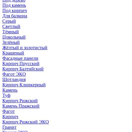
Под камень
Под кирпич
Для балкона
Серый
Светлый
Тёмный
Цокольный
Зелёный
Жёлтый и золотистый
Крашеный
Фасадные панели
Кирпич Прусский
Кирпич Балтийский
Фагот ЭКО
Шотландия
Кирпич Клинкерный
Камень
Туф
Кирпич Рижский
Камень Пражский
Фагот
Кирпич
Кирпич Рижский ЭКО
Гранит