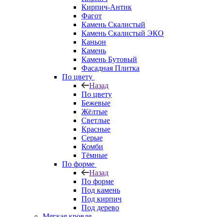
Кирпич-Антик
Фагот
Камень Скалистый
Камень Скалистый ЭКО
Каньон
Камень
Камень Бутовый
Фасадная Плитка
По цвету
Назад
По цвету
Бежевые
Жёлтые
Светлые
Красные
Серые
Комби
Тёмные
По форме
Назад
По форме
Под камень
Под кирпич
Под дерево
Мягкая кровля