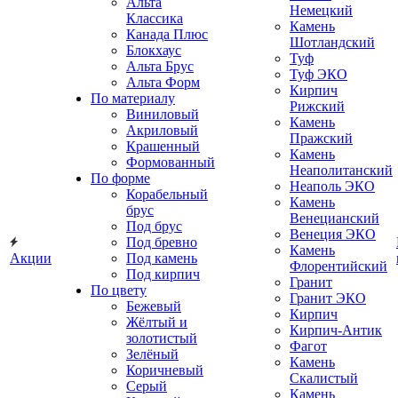
Альта
Немецкий
Классика
Камень
Канада Плюс
Шотландский
Блокхаус
Туф
Альта Брус
Туф ЭКО
Альта Форм
Кирпич
По материалу
Рижский
Виниловый
Камень
Акриловый
Пражский
Крашенный
Камень
Формованный
Неаполитанский
По форме
Неаполь ЭКО
Корабельный
Камень
брус
Венецианский
Под брус
Венеция ЭКО
Под бревно
Камень
Акции
Под камень
Флорентийский
Под кирпич
Гранит
По цвету
Гранит ЭКО
Бежевый
Кирпич
Жёлтый и
Кирпич-Антик
золотистый
Фагот
Зелёный
Камень
Коричневый
Скалистый
Серый
Камень