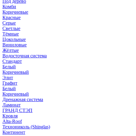
Под дерево
Комби
Коричневые
Красные
Серые
Светлые
Тёмные
Цокольные
Виниловые
Жёлтые
Водосточная система
Стандарт
Белый
Коричневый
Элит
Графит
Белый
Коричневый
Дренажная система
Ламинат
ГРАНД СТЭП
Кровля
Alta-Roof
Технониколь (Shinglas)
Континент