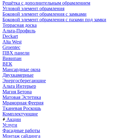
Решётка с дополнительным обрамлением
Угловой элемент обрамления
Боковой элемент обрамления с замками
Боковой элемент обрамления с пазами под замки
Террасная доска
Альта-Профиль
Deckart
Alta West
Groentec
ПВХ панели
Вивипан
ВЕК
Мансардные окна
Двухкамерные
Энергосберегающие
Альта Интерьер
Магия Бетона
Матовая Эстетика
Мраморная Феерия
Тканевая Роскошь
Комплектующие
Акции
Услуги
Фасадные работы
Монтаж сайдинга