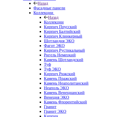
Назад
Фасадные панели
Коллекции
Назад
Коллекции
Кирпич Прусский
Кирпич Балтийский
Кирпич Клинкерный
Шотландия ЭКО
Фагот ЭКО
Кирпич Рустикальный
Ригель Немецкий
Камень Шотландский
Туф
Туф ЭКО
Кирпич Рижский
Камень Пражский
Камень Неаполитанский
Неаполь ЭКО
Камень Венецианский
Венеция ЭКО
Камень Флорентийский
Гранит
Гранит ЭКО
Кирпич