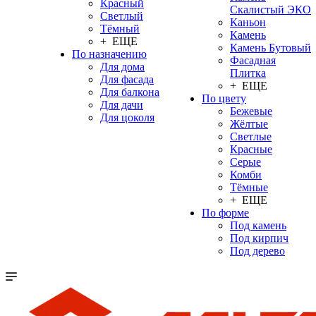
Красный
Скалистый ЭКО
Светлый
Каньон
Тёмный
Камень
+ ЕЩЕ
Камень Бутовый
По назначению
Фасадная
Для дома
Плитка
Для фасада
+ ЕЩЕ
Для балкона
По цвету
Для дачи
Бежевые
Для цоколя
Жёлтые
Светлые
Красные
Серые
Комби
Тёмные
+ ЕЩЕ
По форме
Под камень
Под кирпич
Под дерево