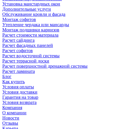
Установка манстардных окон
Дополнительные услуги
Обслуживание кровли и фасада
Монтаж софитов
Утепление чердака или мансарды
Монтаж подшивки карнизов
Расчет стоимости материала
Расчет сайдинга
Расчет фасадных панелей
Расчет софитов
Расчет водосточной системы
Расчет террасной доски
Расчет поверхностной дренажной системы
Расчет ламината
Блог
Как купить
Условия оплаты
Условия доставки
Гарантия на товар
Условия возврата
Компания
О компании
Новости
Отзывы
Карьера