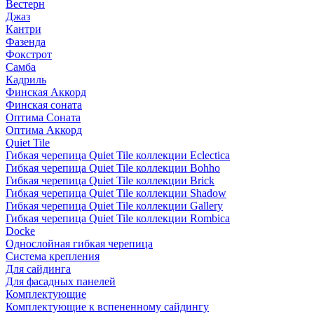
Вестерн
Джаз
Кантри
Фазенда
Фокстрот
Самба
Кадриль
Финская Аккорд
Финская соната
Оптима Соната
Оптима Аккорд
Quiet Tile
Гибкая черепица Quiet Tile коллекции Eclectica
Гибкая черепица Quiet Tile коллекции Bohho
Гибкая черепица Quiet Tile коллекции Brick
Гибкая черепица Quiet Tile коллекции Shadow
Гибкая черепица Quiet Tile коллекции Gallery
Гибкая черепица Quiet Tile коллекции Rombica
Docke
Однослойная гибкая черепица
Система крепления
Для сайдинга
Для фасадных панелей
Комплектующие
Комплектующие к вспененному сайдингу