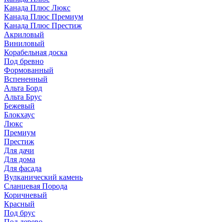
Канада Плюс Люкс
Канада Плюс Премиум
Канада Плюс Престиж
Акриловый
Виниловый
Корабельная доска
Под бревно
Формованный
Вспененный
Альта Борд
Альта Брус
Бежевый
Блокхаус
Люкс
Премиум
Престиж
Для дачи
Для дома
Для фасада
Вулканический камень
Сланцевая Порода
Коричневый
Красный
Под брус
Под дерево