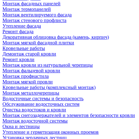
Монтаж фасадных панелей
Монтаж термопанелей
Монтаж вентилируемого фасада
Монтаж стенового профлиста
Утепление фасада
Ремонт фасада
Декоративная облицовка фасада (камень, кирпич)
Монтаж мягкой фасадной плитки
Кровельные работы
Демонтаж старой кровли
Ремонт кровли
Монтаж кровли из натуральной черепицы
Монтаж фальцевой кровли
Монтаж профнастила
Монтаж мягкой провли
Кровельные работы (комплексный монтаж)
Монтаж металлочерепицы
Водосточные системы и безопасность
Обслуживание водосточных систем
Очистка водостоков и кровли
Монтаж снегозадержателей и элементов безопасности кровли
Монтаж водосточной системы
Окна и лестницы
Утепление и герметизация оконных проемов
Установка чердачных лестниц