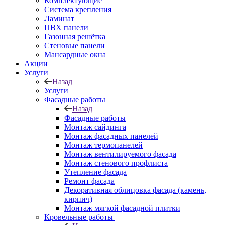
Комплектующие
Система крепления
Ламинат
ПВХ панели
Газонная решётка
Стеновые панели
Мансардные окна
Акции
Услуги
Назад
Услуги
Фасадные работы
Назад
Фасадные работы
Монтаж сайдинга
Монтаж фасадных панелей
Монтаж термопанелей
Монтаж вентилируемого фасада
Монтаж стенового профлиста
Утепление фасада
Ремонт фасада
Декоративная облицовка фасада (камень,
кирпич)
Монтаж мягкой фасадной плитки
Кровельные работы