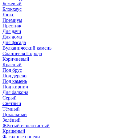
Бежевый
Блокхаус
Люкс
Премиум
Престиж
Для дачи
Для дома
Для фасада
Вулканический камень
Сланцевая Порода
Коричневый
Красный
Под брус
Под дерево
Под камень
Под кирпич
Для балкона
Серый
Светлый
Тёмный
Цокольный
Зелёный
Жёлтый и золотистый
Крашеный
Фасадные панели