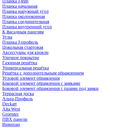
Планка J-trim
Планка начальная
Планка наружный угол
Планка околооконная
Планка соединительная
Планка внутренний угол
К фасадным панелям
Углы
Планка J-профиль
Цокольная стартовая
Аксессуары для кровли
Уличное покрытие
Газонная решётка
Универсальная решётка
Решётка с дополнительным обрамлением
Угловой элемент обрамления
Боковой элемент обрамления с замками
Боковой элемент обрамления с пазами под замки
Террасная доска
Альта-Профиль
Deckart
Alta West
Groentec
ПВХ панели
Вивипан