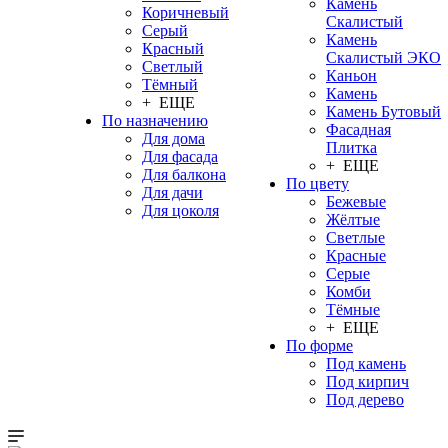
Камень
Коричневый
Скалистый
Серый
Камень
Красный
Скалистый ЭКО
Светлый
Каньон
Тёмный
Камень
+ ЕЩЕ
Камень Бутовый
По назначению
Фасадная
Для дома
Плитка
Для фасада
+ ЕЩЕ
Для балкона
По цвету
Для дачи
Бежевые
Для цоколя
Жёлтые
Светлые
Красные
Серые
Комби
Тёмные
+ ЕЩЕ
По форме
Под камень
Под кирпич
Под дерево