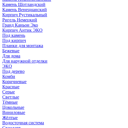
Камень Шотландский
Камень Венецианский
Кирпич Рустикальный
Ригель Немецкий
Гранд Каньон Эко
Кирпич Антик ЭКО
Под камень
Под кирпич
Планки для монтажа
Бежевые
Для дома
Для наружной отделки
ЭКO
Под дерево
Комби
Коричневые
Красные
Серые
Светлые
Тёмные
Цокольные
Виниловые
Жёлтые
Водосточная система
Стандарт