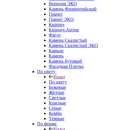
Венеция ЭКО
Камень Флорентийский
Гранит
Гранит ЭКО
Кирпич
Кирпич-Антик
Фагот
Камень Скалистый
Камень Скалистый ЭКО
Каньон
Камень
Камень Бутовый
Фасадная Плитка
По цвету
Назад
По цвету
Бежевые
Жёлтые
Светлые
Красные
Серые
Комби
Тёмные
По форме
Назад