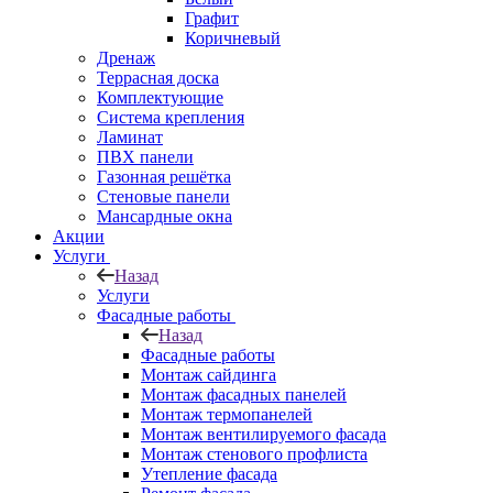
Графит
Коричневый
Дренаж
Террасная доска
Комплектующие
Система крепления
Ламинат
ПВХ панели
Газонная решётка
Стеновые панели
Мансардные окна
Акции
Услуги
Назад
Услуги
Фасадные работы
Назад
Фасадные работы
Монтаж сайдинга
Монтаж фасадных панелей
Монтаж термопанелей
Монтаж вентилируемого фасада
Монтаж стенового профлиста
Утепление фасада