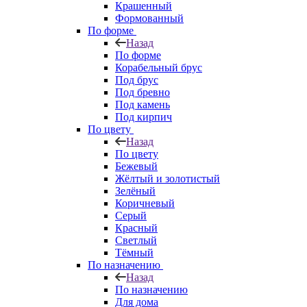
Крашенный
Формованный
По форме
Назад
По форме
Корабельный брус
Под брус
Под бревно
Под камень
Под кирпич
По цвету
Назад
По цвету
Бежевый
Жёлтый и золотистый
Зелёный
Коричневый
Серый
Красный
Светлый
Тёмный
По назначению
Назад
По назначению
Для дома