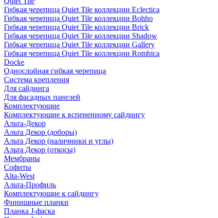
Quiet Tile
Гибкая черепица Quiet Tile коллекции Eclectica
Гибкая черепица Quiet Tile коллекции Bohho
Гибкая черепица Quiet Tile коллекции Brick
Гибкая черепица Quiet Tile коллекции Shadow
Гибкая черепица Quiet Tile коллекции Gallery
Гибкая черепица Quiet Tile коллекции Rombica
Docke
Однослойная гибкая черепица
Система крепления
Для сайдинга
Для фасадных панелей
Комплектующие
Комплектующие к вспененному сайдингу
Альта-Декор
Альта Декор (доборы)
Альта Декор (наличники и углы)
Альта Декор (откосы)
Мембраны
Софиты
Alta-West
Альта-Профиль
Комплектующие к сайдингу
Финишные планки
Планка J-фаска