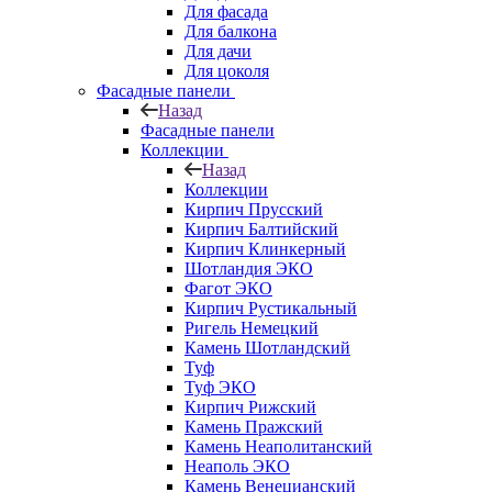
Для фасада
Для балкона
Для дачи
Для цоколя
Фасадные панели
Назад
Фасадные панели
Коллекции
Назад
Коллекции
Кирпич Прусский
Кирпич Балтийский
Кирпич Клинкерный
Шотландия ЭКО
Фагот ЭКО
Кирпич Рустикальный
Ригель Немецкий
Камень Шотландский
Туф
Туф ЭКО
Кирпич Рижский
Камень Пражский
Камень Неаполитанский
Неаполь ЭКО
Камень Венецианский