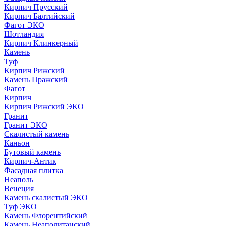
Кирпич Прусский
Кирпич Балтийский
Фагот ЭКО
Шотландия
Кирпич Клинкерный
Камень
Туф
Кирпич Рижский
Камень Пражский
Фагот
Кирпич
Кирпич Рижский ЭКО
Гранит
Гранит ЭКО
Скалистый камень
Каньон
Бутовый камень
Кирпич-Антик
Фасадная плитка
Неаполь
Венеция
Камень скалистый ЭКО
Туф ЭКО
Камень Флорентийский
Камень Неаполитанский