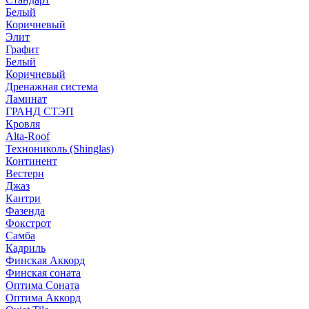
Белый
Коричневый
Элит
Графит
Белый
Коричневый
Дренажная система
Ламинат
ГРАНД СТЭП
Кровля
Alta-Roof
Технониколь (Shinglas)
Континент
Вестерн
Джаз
Кантри
Фазенда
Фокстрот
Самба
Кадриль
Финская Аккорд
Финская соната
Оптима Соната
Оптима Аккорд