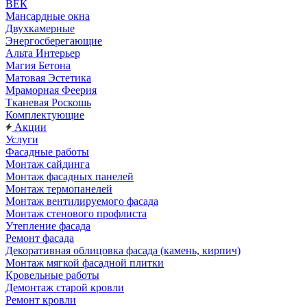
ВЕК
Мансардные окна
Двухкамерные
Энергосберегающие
Альта Интерьер
Магия Бетона
Матовая Эстетика
Мраморная Феерия
Тканевая Роскошь
Комплектующие
Акции
Услуги
Фасадные работы
Монтаж сайдинга
Монтаж фасадных панелей
Монтаж термопанелей
Монтаж вентилируемого фасада
Монтаж стенового профлиста
Утепление фасада
Ремонт фасада
Декоративная облицовка фасада (камень, кирпич)
Монтаж мягкой фасадной плитки
Кровельные работы
Демонтаж старой кровли
Ремонт кровли