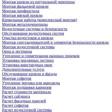
Монтаж кровли из натуральной черепицы
Монтаж фальцевой кровли
Монтаж профнастила
Монтаж мягкой провли
Кровельные работы (комплексный монтаж)
Монтаж металлочерепицы
Водосточные системы и безопасность
Обслуживание водосточных систем
Очистка водостоков и кровли
Монтаж снегозадержателей и элементов безопасности кровли
Монтаж водосточной системы
Окна и лестницы
Утепление и герметизация оконных проемов
Установка чердачных лестниц
Установка манстардных окон
Дополнительные услуги
Обслуживание кровли и фасада
Монтаж софитов
Утепление чердака или мансарды
Монтаж подшивки карнизов
Расчет стоимости материала
Расчет сайдинга
Расчет фасадных панелей
Расчет софитов
Расчет водосточной системы