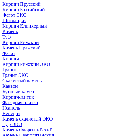
Кирпич Прусский
Кирпич Балтийский
Фагот ЭКО
Шотландия
Кирпич Клинкерный
Камень
Туф
Кирпич Рижский
Камень Пражский
Фагот
Кирпич
Кирпич Рижский ЭКО
Гранит
Гранит ЭКО
Скалистый камень
Каньон
Бутовый камень
Кирпич-Антик
Фасадная плитка
Неаполь
Венеция
Камень скалистый ЭКО
Туф ЭКО
Камень Флорентийский
Камень Неаполитанский