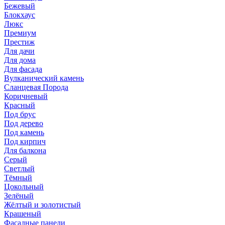
Бежевый
Блокхаус
Люкс
Премиум
Престиж
Для дачи
Для дома
Для фасада
Вулканический камень
Сланцевая Порода
Коричневый
Красный
Под брус
Под дерево
Под камень
Под кирпич
Для балкона
Серый
Светлый
Тёмный
Цокольный
Зелёный
Жёлтый и золотистый
Крашеный
Фасадные панели