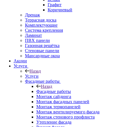
Графит
Коричневый
Дренаж
Террасная доска
Комплектующие
Система крепления
Ламинат
ПВХ панели
Газонная решётка
Стеновые панели
Мансардные окна
Акции
Услуги
Назад
Услуги
Фасадные работы
Назад
Фасадные работы
Монтаж сайдинга
Монтаж фасадных панелей
Монтаж термопанелей
Монтаж вентилируемого фасада
Монтаж стенового профлиста
Утепление фасада