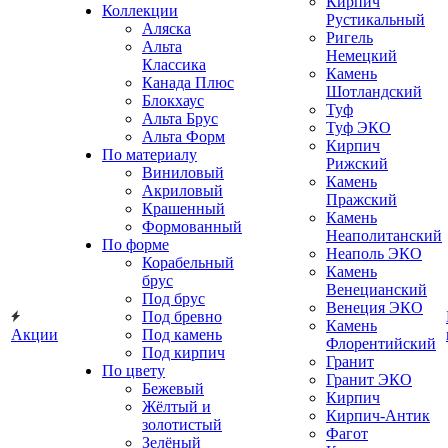
Кирпич
Коллекции
Рустикальный
Аляска
Ригель
Альта
Немецкий
Классика
Камень
Канада Плюс
Шотландский
Блокхаус
Туф
Альта Брус
Туф ЭКО
Альта Форм
Кирпич
По материалу
Рижский
Виниловый
Камень
Акриловый
Пражский
Крашенный
Камень
Формованный
Неаполитанский
По форме
Неаполь ЭКО
Корабельный
Камень
брус
Венецианский
Под брус
Венеция ЭКО
Под бревно
Камень
Акции
Под камень
Флорентийский
Под кирпич
Гранит
По цвету
Гранит ЭКО
Бежевый
Кирпич
Жёлтый и
Кирпич-Антик
золотистый
Фагот
Зелёный