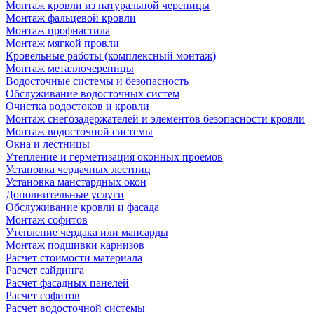
Монтаж кровли из натуральной черепицы
Монтаж фальцевой кровли
Монтаж профнастила
Монтаж мягкой провли
Кровельные работы (комплексный монтаж)
Монтаж металлочерепицы
Водосточные системы и безопасность
Обслуживание водосточных систем
Очистка водостоков и кровли
Монтаж снегозадержателей и элементов безопасности кровли
Монтаж водосточной системы
Окна и лестницы
Утепление и герметизация оконных проемов
Установка чердачных лестниц
Установка манстардных окон
Дополнительные услуги
Обслуживание кровли и фасада
Монтаж софитов
Утепление чердака или мансарды
Монтаж подшивки карнизов
Расчет стоимости материала
Расчет сайдинга
Расчет фасадных панелей
Расчет софитов
Расчет водосточной системы