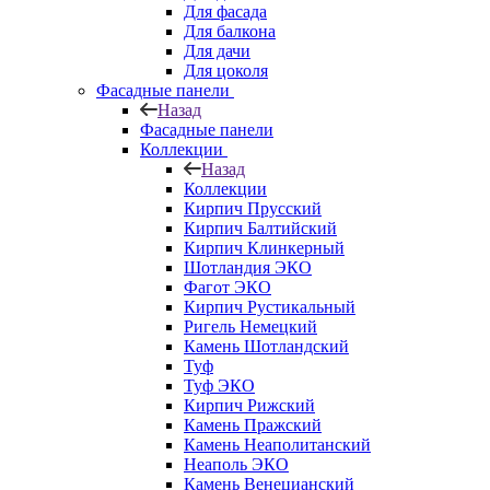
Для фасада
Для балкона
Для дачи
Для цоколя
Фасадные панели
Назад
Фасадные панели
Коллекции
Назад
Коллекции
Кирпич Прусский
Кирпич Балтийский
Кирпич Клинкерный
Шотландия ЭКО
Фагот ЭКО
Кирпич Рустикальный
Ригель Немецкий
Камень Шотландский
Туф
Туф ЭКО
Кирпич Рижский
Камень Пражский
Камень Неаполитанский
Неаполь ЭКО
Камень Венецианский