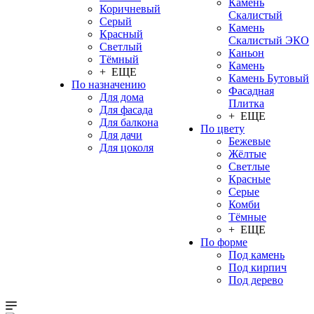
Камень
Коричневый
Скалистый
Серый
Камень
Красный
Скалистый ЭКО
Светлый
Каньон
Тёмный
Камень
+ ЕЩЕ
Камень Бутовый
По назначению
Фасадная
Для дома
Плитка
Для фасада
+ ЕЩЕ
Для балкона
По цвету
Для дачи
Бежевые
Для цоколя
Жёлтые
Светлые
Красные
Серые
Комби
Тёмные
+ ЕЩЕ
По форме
Под камень
Под кирпич
Под дерево