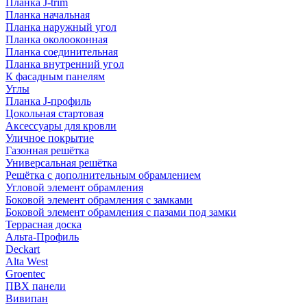
Планка J-trim
Планка начальная
Планка наружный угол
Планка околооконная
Планка соединительная
Планка внутренний угол
К фасадным панелям
Углы
Планка J-профиль
Цокольная стартовая
Аксессуары для кровли
Уличное покрытие
Газонная решётка
Универсальная решётка
Решётка с дополнительным обрамлением
Угловой элемент обрамления
Боковой элемент обрамления с замками
Боковой элемент обрамления с пазами под замки
Террасная доска
Альта-Профиль
Deckart
Alta West
Groentec
ПВХ панели
Вивипан