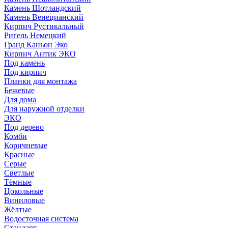
Камень Шотландский
Камень Венецианский
Кирпич Рустикальный
Ригель Немецкий
Гранд Каньон Эко
Кирпич Антик ЭКО
Под камень
Под кирпич
Планки для монтажа
Бежевые
Для дома
Для наружной отделки
ЭКO
Под дерево
Комби
Коричневые
Красные
Серые
Светлые
Тёмные
Цокольные
Виниловые
Жёлтые
Водосточная система
Стандарт