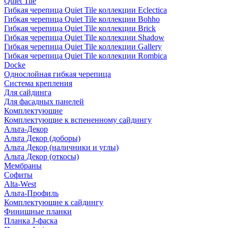
Quiet Tile
Гибкая черепица Quiet Tile коллекции Eclectica
Гибкая черепица Quiet Tile коллекции Bohho
Гибкая черепица Quiet Tile коллекции Brick
Гибкая черепица Quiet Tile коллекции Shadow
Гибкая черепица Quiet Tile коллекции Gallery
Гибкая черепица Quiet Tile коллекции Rombica
Docke
Однослойная гибкая черепица
Система крепления
Для сайдинга
Для фасадных панелей
Комплектующие
Комплектующие к вспененному сайдингу
Альта-Декор
Альта Декор (доборы)
Альта Декор (наличники и углы)
Альта Декор (откосы)
Мембраны
Софиты
Alta-West
Альта-Профиль
Комплектующие к сайдингу
Финишные планки
Планка J-фаска