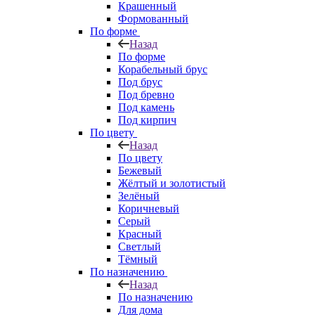
Крашенный
Формованный
По форме
Назад
По форме
Корабельный брус
Под брус
Под бревно
Под камень
Под кирпич
По цвету
Назад
По цвету
Бежевый
Жёлтый и золотистый
Зелёный
Коричневый
Серый
Красный
Светлый
Тёмный
По назначению
Назад
По назначению
Для дома