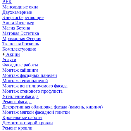
ВЕК
Мансардные окна
Двухкамерные
Энергосберегающие
Альта Интерьер
Магия Бетона
Матовая Эстетика
Мраморная Феерия
Тканевая Роскошь
Комплектующие
Акции
Услуги
Фасадные работы
Монтаж сайдинга
Монтаж фасадных панелей
Монтаж термопанелей
Монтаж вентилируемого фасада
Монтаж стенового профлиста
Утепление фасада
Ремонт фасада
Декоративная облицовка фасада (камень, кирпич)
Монтаж мягкой фасадной плитки
Кровельные работы
Демонтаж старой кровли
Ремонт кровли