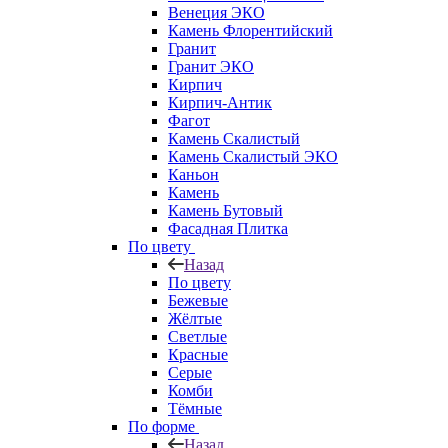
Венеция ЭКО
Камень Флорентийский
Гранит
Гранит ЭКО
Кирпич
Кирпич-Антик
Фагот
Камень Скалистый
Камень Скалистый ЭКО
Каньон
Камень
Камень Бутовый
Фасадная Плитка
По цвету
Назад
По цвету
Бежевые
Жёлтые
Светлые
Красные
Серые
Комби
Тёмные
По форме
Назад