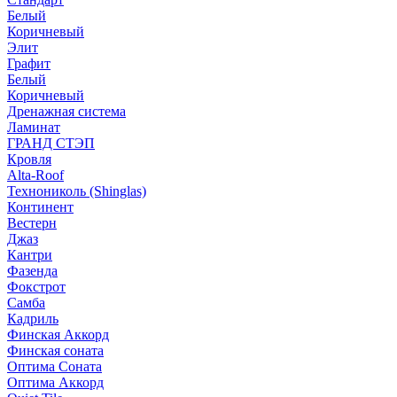
Белый
Коричневый
Элит
Графит
Белый
Коричневый
Дренажная система
Ламинат
ГРАНД СТЭП
Кровля
Alta-Roof
Технониколь (Shinglas)
Континент
Вестерн
Джаз
Кантри
Фазенда
Фокстрот
Самба
Кадриль
Финская Аккорд
Финская соната
Оптима Соната
Оптима Аккорд