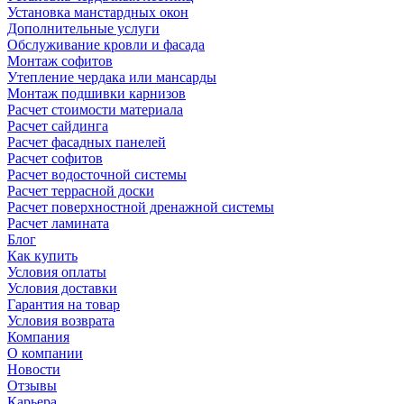
Установка манстардных окон
Дополнительные услуги
Обслуживание кровли и фасада
Монтаж софитов
Утепление чердака или мансарды
Монтаж подшивки карнизов
Расчет стоимости материала
Расчет сайдинга
Расчет фасадных панелей
Расчет софитов
Расчет водосточной системы
Расчет террасной доски
Расчет поверхностной дренажной системы
Расчет ламината
Блог
Как купить
Условия оплаты
Условия доставки
Гарантия на товар
Условия возврата
Компания
О компании
Новости
Отзывы
Карьера