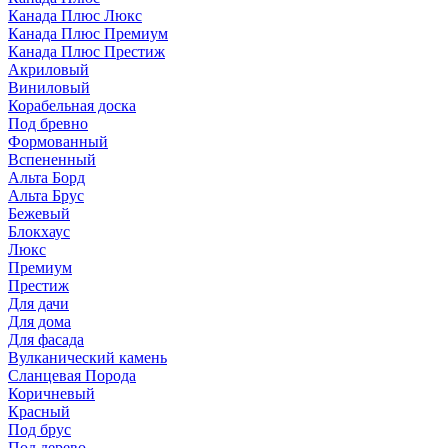
Канада Плюс Люкс
Канада Плюс Премиум
Канада Плюс Престиж
Акриловый
Виниловый
Корабельная доска
Под бревно
Формованный
Вспененный
Альта Борд
Альта Брус
Бежевый
Блокхаус
Люкс
Премиум
Престиж
Для дачи
Для дома
Для фасада
Вулканический камень
Сланцевая Порода
Коричневый
Красный
Под брус
Под дерево