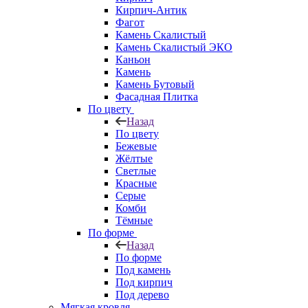
Кирпич-Антик
Фагот
Камень Скалистый
Камень Скалистый ЭКО
Каньон
Камень
Камень Бутовый
Фасадная Плитка
По цвету
Назад
По цвету
Бежевые
Жёлтые
Светлые
Красные
Серые
Комби
Тёмные
По форме
Назад
По форме
Под камень
Под кирпич
Под дерево
Мягкая кровля