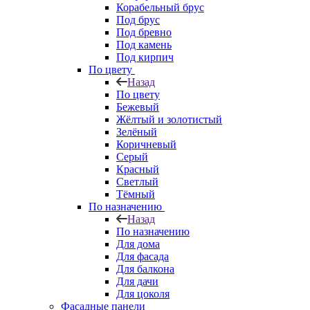
Корабельный брус
Под брус
Под бревно
Под камень
Под кирпич
По цвету
Назад
По цвету
Бежевый
Жёлтый и золотистый
Зелёный
Коричневый
Серый
Красный
Светлый
Тёмный
По назначению
Назад
По назначению
Для дома
Для фасада
Для балкона
Для дачи
Для цоколя
Фасадные панели