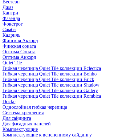
Вестерн
Джаз
Кантри
Фазенда
Фокстрот
Самба
Кадриль
Финская Аккорд
Финская соната
Оптима Соната
Оптима Аккорд
Quiet Tile
Гибкая черепица Quiet Tile коллекции Eclectica
Гибкая черепица Quiet Tile коллекции Bohho
Гибкая черепица Quiet Tile коллекции Brick
Гибкая черепица Quiet Tile коллекции Shadow
Гибкая черепица Quiet Tile коллекции Gallery
Гибкая черепица Quiet Tile коллекции Rombica
Docke
Однослойная гибкая черепица
Система крепления
Для сайдинга
Для фасадных панелей
Комплектующие
Комплектующие к вспененному сайдингу