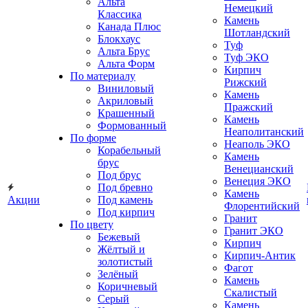
Альта
Немецкий
Классика
Камень
Канада Плюс
Шотландский
Блокхаус
Туф
Альта Брус
Туф ЭКО
Альта Форм
Кирпич
По материалу
Рижский
Виниловый
Камень
Акриловый
Пражский
Крашенный
Камень
Формованный
Неаполитанский
По форме
Неаполь ЭКО
Корабельный
Камень
брус
Венецианский
Под брус
Венеция ЭКО
Под бревно
Камень
Акции
Под камень
Флорентийский
Под кирпич
Гранит
По цвету
Гранит ЭКО
Бежевый
Кирпич
Жёлтый и
Кирпич-Антик
золотистый
Фагот
Зелёный
Камень
Коричневый
Скалистый
Серый
Камень