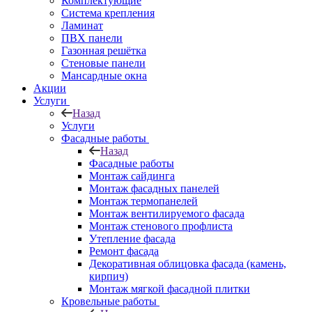
Комплектующие
Система крепления
Ламинат
ПВХ панели
Газонная решётка
Стеновые панели
Мансардные окна
Акции
Услуги
Назад
Услуги
Фасадные работы
Назад
Фасадные работы
Монтаж сайдинга
Монтаж фасадных панелей
Монтаж термопанелей
Монтаж вентилируемого фасада
Монтаж стенового профлиста
Утепление фасада
Ремонт фасада
Декоративная облицовка фасада (камень,
кирпич)
Монтаж мягкой фасадной плитки
Кровельные работы