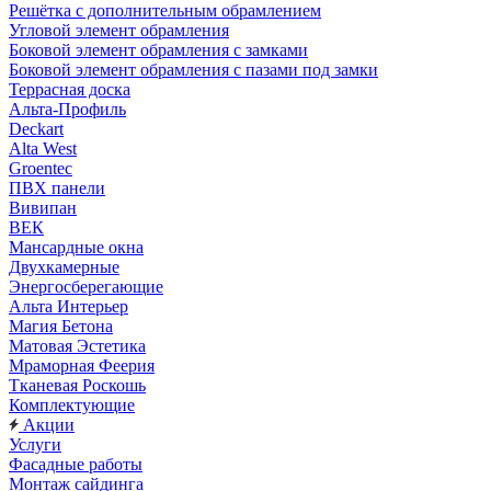
Решётка с дополнительным обрамлением
Угловой элемент обрамления
Боковой элемент обрамления с замками
Боковой элемент обрамления с пазами под замки
Террасная доска
Альта-Профиль
Deckart
Alta West
Groentec
ПВХ панели
Вивипан
ВЕК
Мансардные окна
Двухкамерные
Энергосберегающие
Альта Интерьер
Магия Бетона
Матовая Эстетика
Мраморная Феерия
Тканевая Роскошь
Комплектующие
Акции
Услуги
Фасадные работы
Монтаж сайдинга