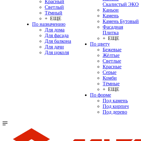
Красный
Скалистый ЭКО
Светлый
Каньон
Тёмный
Камень
+ ЕЩЕ
Камень Бутовый
По назначению
Фасадная
Для дома
Плитка
Для фасада
+ ЕЩЕ
Для балкона
По цвету
Для дачи
Бежевые
Для цоколя
Жёлтые
Светлые
Красные
Серые
Комби
Тёмные
+ ЕЩЕ
По форме
Под камень
Под кирпич
Под дерево