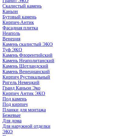
Гранит ЭКО
Скалистый камень
Каньон
Бутовый камень
Кирпич-Антик
Фасадная плитка
Неаполь
Венеция
Камень скалистый ЭКО
Туф ЭКО
Камень Флорентийский
Камень Неаполитанский
Камень Шотландский
Камень Венецианский
Кирпич Рустикальный
Ригель Немецкий
Гранд Каньон Эко
Кирпич Антик ЭКО
Под камень
Под кирпич
Планки для монтажа
Бежевые
Для дома
Для наружной отделки
ЭКO