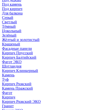
Под камень
Под кирпич
Для балкона
Серый
Светлый
Тёмный
Цокольный
Зелёный
Жёлтый и золотистый
Крашеный
Фасадные панели
Кирпич Прусский
Кирпич Балтийский
Фагот ЭКО
Шотландия
Кирпич Клинкерный
Камень
Туф
Кирпич Рижский
Камень Пражский
Фагот
Кирпич
Кирпич Рижский ЭКО
Гранит