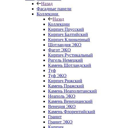
Назад
Фасадные панели
Коллекции
Назад
Коллекции
Кирпич Прусский
Кирпич Балтийский
Кирпич Клинкерный
Шотландия ЭКО
Фагот ЭКО
Кирпич Рустикальный
Ригель Немецкий
Камень Шотландский
Туф
Туф ЭКО
Кирпич Рижский
Камень Пражский
Камень Неаполитанский
Неаполь ЭКО
Камень Венецианский
Венеция ЭКО
Камень Флорентийский
Гранит
Гранит ЭКО
Кирпич