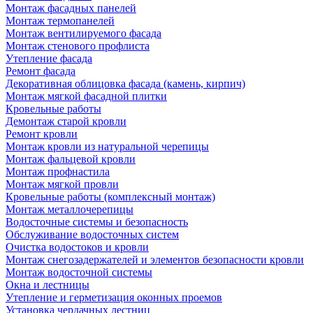
Монтаж фасадных панелей
Монтаж термопанелей
Монтаж вентилируемого фасада
Монтаж стенового профлиста
Утепление фасада
Ремонт фасада
Декоративная облицовка фасада (камень, кирпич)
Монтаж мягкой фасадной плитки
Кровельные работы
Демонтаж старой кровли
Ремонт кровли
Монтаж кровли из натуральной черепицы
Монтаж фальцевой кровли
Монтаж профнастила
Монтаж мягкой провли
Кровельные работы (комплексный монтаж)
Монтаж металлочерепицы
Водосточные системы и безопасность
Обслуживание водосточных систем
Очистка водостоков и кровли
Монтаж снегозадержателей и элементов безопасности кровли
Монтаж водосточной системы
Окна и лестницы
Утепление и герметизация оконных проемов
Установка чердачных лестниц