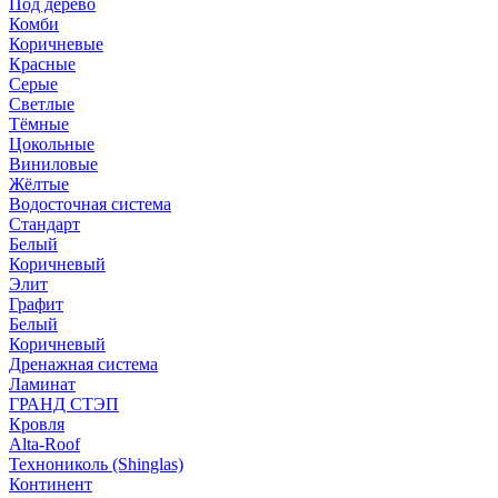
Под дерево
Комби
Коричневые
Красные
Серые
Светлые
Тёмные
Цокольные
Виниловые
Жёлтые
Водосточная система
Стандарт
Белый
Коричневый
Элит
Графит
Белый
Коричневый
Дренажная система
Ламинат
ГРАНД СТЭП
Кровля
Alta-Roof
Технониколь (Shinglas)
Континент