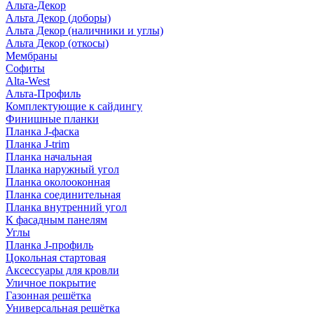
Альта-Декор
Альта Декор (доборы)
Альта Декор (наличники и углы)
Альта Декор (откосы)
Мембраны
Софиты
Alta-West
Альта-Профиль
Комплектующие к сайдингу
Финишные планки
Планка J-фаска
Планка J-trim
Планка начальная
Планка наружный угол
Планка околооконная
Планка соединительная
Планка внутренний угол
К фасадным панелям
Углы
Планка J-профиль
Цокольная стартовая
Аксессуары для кровли
Уличное покрытие
Газонная решётка
Универсальная решётка