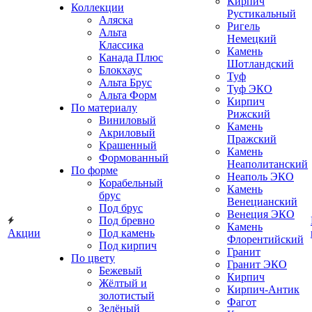
Кирпич
Коллекции
Рустикальный
Аляска
Ригель
Альта
Немецкий
Классика
Камень
Канада Плюс
Шотландский
Блокхаус
Туф
Альта Брус
Туф ЭКО
Альта Форм
Кирпич
По материалу
Рижский
Виниловый
Камень
Акриловый
Пражский
Крашенный
Камень
Формованный
Неаполитанский
По форме
Неаполь ЭКО
Корабельный
Камень
брус
Венецианский
Под брус
Венеция ЭКО
Под бревно
Камень
Акции
Под камень
Флорентийский
Под кирпич
Гранит
По цвету
Гранит ЭКО
Бежевый
Кирпич
Жёлтый и
Кирпич-Антик
золотистый
Фагот
Зелёный