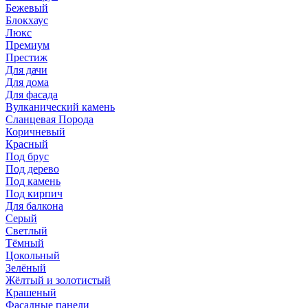
Бежевый
Блокхаус
Люкс
Премиум
Престиж
Для дачи
Для дома
Для фасада
Вулканический камень
Сланцевая Порода
Коричневый
Красный
Под брус
Под дерево
Под камень
Под кирпич
Для балкона
Серый
Светлый
Тёмный
Цокольный
Зелёный
Жёлтый и золотистый
Крашеный
Фасадные панели