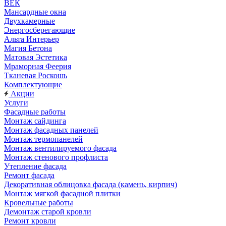
ВЕК
Мансардные окна
Двухкамерные
Энергосберегающие
Альта Интерьер
Магия Бетона
Матовая Эстетика
Мраморная Феерия
Тканевая Роскошь
Комплектующие
Акции
Услуги
Фасадные работы
Монтаж сайдинга
Монтаж фасадных панелей
Монтаж термопанелей
Монтаж вентилируемого фасада
Монтаж стенового профлиста
Утепление фасада
Ремонт фасада
Декоративная облицовка фасада (камень, кирпич)
Монтаж мягкой фасадной плитки
Кровельные работы
Демонтаж старой кровли
Ремонт кровли