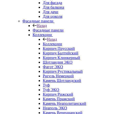
Для фасада
Для балкона
Для дачи
Для цоколя
Фасадные панели
Назад
Фасадные панели
Коллекции
Назад
Коллекции
Кирпич Прусский
Кирпич Балтийский
Кирпич Клинкерный
Шотландия ЭКО
Фагот ЭКО
Кирпич Рустикальный
Ригель Немецкий
Камень Шотландский
Туф
Туф ЭКО
Кирпич Рижский
Камень Пражский
Камень Неаполитанский
Неаполь ЭКО
Камень Венецианский