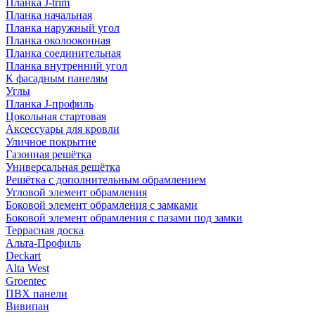
Планка J-trim
Планка начальная
Планка наружный угол
Планка околооконная
Планка соединительная
Планка внутренний угол
К фасадным панелям
Углы
Планка J-профиль
Цокольная стартовая
Аксессуары для кровли
Уличное покрытие
Газонная решётка
Универсальная решётка
Решётка с дополнительным обрамлением
Угловой элемент обрамления
Боковой элемент обрамления с замками
Боковой элемент обрамления с пазами под замки
Террасная доска
Альта-Профиль
Deckart
Alta West
Groentec
ПВХ панели
Вивипан