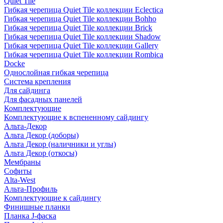
Quiet Tile
Гибкая черепица Quiet Tile коллекции Eclectica
Гибкая черепица Quiet Tile коллекции Bohho
Гибкая черепица Quiet Tile коллекции Brick
Гибкая черепица Quiet Tile коллекции Shadow
Гибкая черепица Quiet Tile коллекции Gallery
Гибкая черепица Quiet Tile коллекции Rombica
Docke
Однослойная гибкая черепица
Система крепления
Для сайдинга
Для фасадных панелей
Комплектующие
Комплектующие к вспененному сайдингу
Альта-Декор
Альта Декор (доборы)
Альта Декор (наличники и углы)
Альта Декор (откосы)
Мембраны
Софиты
Alta-West
Альта-Профиль
Комплектующие к сайдингу
Финишные планки
Планка J-фаска