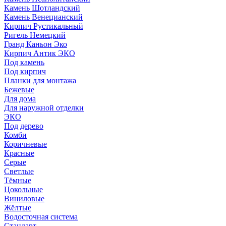
Камень Шотландский
Камень Венецианский
Кирпич Рустикальный
Ригель Немецкий
Гранд Каньон Эко
Кирпич Антик ЭКО
Под камень
Под кирпич
Планки для монтажа
Бежевые
Для дома
Для наружной отделки
ЭКO
Под дерево
Комби
Коричневые
Красные
Серые
Светлые
Тёмные
Цокольные
Виниловые
Жёлтые
Водосточная система
Стандарт