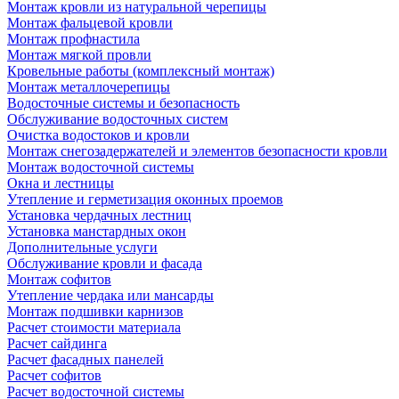
Монтаж кровли из натуральной черепицы
Монтаж фальцевой кровли
Монтаж профнастила
Монтаж мягкой провли
Кровельные работы (комплексный монтаж)
Монтаж металлочерепицы
Водосточные системы и безопасность
Обслуживание водосточных систем
Очистка водостоков и кровли
Монтаж снегозадержателей и элементов безопасности кровли
Монтаж водосточной системы
Окна и лестницы
Утепление и герметизация оконных проемов
Установка чердачных лестниц
Установка манстардных окон
Дополнительные услуги
Обслуживание кровли и фасада
Монтаж софитов
Утепление чердака или мансарды
Монтаж подшивки карнизов
Расчет стоимости материала
Расчет сайдинга
Расчет фасадных панелей
Расчет софитов
Расчет водосточной системы