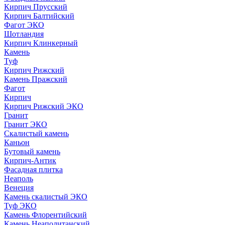
Кирпич Прусский
Кирпич Балтийский
Фагот ЭКО
Шотландия
Кирпич Клинкерный
Камень
Туф
Кирпич Рижский
Камень Пражский
Фагот
Кирпич
Кирпич Рижский ЭКО
Гранит
Гранит ЭКО
Скалистый камень
Каньон
Бутовый камень
Кирпич-Антик
Фасадная плитка
Неаполь
Венеция
Камень скалистый ЭКО
Туф ЭКО
Камень Флорентийский
Камень Неаполитанский