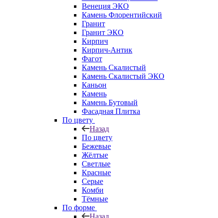
Венеция ЭКО
Камень Флорентийский
Гранит
Гранит ЭКО
Кирпич
Кирпич-Антик
Фагот
Камень Скалистый
Камень Скалистый ЭКО
Каньон
Камень
Камень Бутовый
Фасадная Плитка
По цвету
Назад
По цвету
Бежевые
Жёлтые
Светлые
Красные
Серые
Комби
Тёмные
По форме
Назад