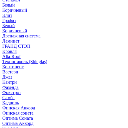
Белый
Коричневый
Элит
Графит
Белый
Коричневый
Дренажная система
Ламинат
ГРАНД СТЭП
Кровля
Alta-Roof
Технониколь (Shinglas)
Континент
Вестерн
Джаз
Кантри
Фазенда
Фокстрот
Самба
Кадриль
Финская Аккорд
Финская соната
Оптима Соната
Оптима Аккорд