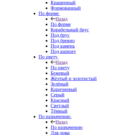
Крашенный
Формованный
По форме
Назад
По форме
Корабельный брус
Под брус
Под бревно
Под камень
Под кирпич
По цвету
Назад
По цвету
Бежевый
Жёлтый и золотистый
Зелёный
Коричневый
Серый
Красный
Светлый
Тёмный
По назначению
Назад
По назначению
Для дома