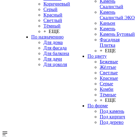
Камень
Коричневый
Скалистый
Серый
Камень
Красный
Скалистый ЭКО
Светлый
Каньон
Тёмный
Камень
+ ЕЩЕ
Камень Бутовый
По назначению
Фасадная
Для дома
Плитка
Для фасада
+ ЕЩЕ
Для балкона
По цвету
Для дачи
Бежевые
Для цоколя
Жёлтые
Светлые
Красные
Серые
Комби
Тёмные
+ ЕЩЕ
По форме
Под камень
Под кирпич
Под дерево