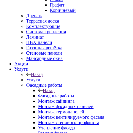
Графит
Коричневый
Дренаж
Террасная доска
Комплектующие
Система крепления
Ламинат
ПВХ панели
Газонная решётка
Стеновые панели
Мансардные окна
Акции
Услуги
Назад
Услуги
Фасадные работы
Назад
Фасадные работы
Монтаж сайдинга
Монтаж фасадных панелей
Монтаж термопанелей
Монтаж вентилируемого фасада
Монтаж стенового профлиста
Утепление фасада