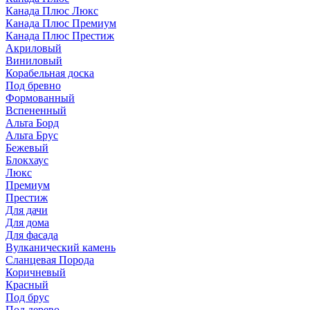
Канада Плюс Люкс
Канада Плюс Премиум
Канада Плюс Престиж
Акриловый
Виниловый
Корабельная доска
Под бревно
Формованный
Вспененный
Альта Борд
Альта Брус
Бежевый
Блокхаус
Люкс
Премиум
Престиж
Для дачи
Для дома
Для фасада
Вулканический камень
Сланцевая Порода
Коричневый
Красный
Под брус
Под дерево