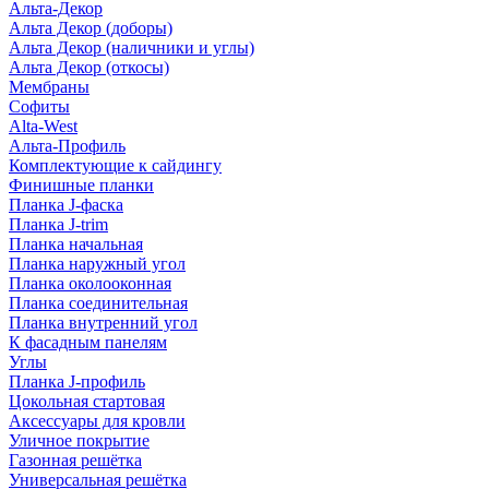
Альта-Декор
Альта Декор (доборы)
Альта Декор (наличники и углы)
Альта Декор (откосы)
Мембраны
Софиты
Alta-West
Альта-Профиль
Комплектующие к сайдингу
Финишные планки
Планка J-фаска
Планка J-trim
Планка начальная
Планка наружный угол
Планка околооконная
Планка соединительная
Планка внутренний угол
К фасадным панелям
Углы
Планка J-профиль
Цокольная стартовая
Аксессуары для кровли
Уличное покрытие
Газонная решётка
Универсальная решётка