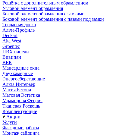
Решётка с дополнительным обрамлением
Угловой элемент обрамления
Боковой элемент обрамления с замками
Боковой элемент обрамления с пазами под замки
Террасная доска
Альта-Профиль
Deckart
Alta West
Groentec
ПВХ панели
Вивипан
ВЕК
Мансардные окна
Двухкамерные
Энергосберегающие
Альта Интерьер
Магия Бетона
Матовая Эстетика
Мраморная Феерия
Тканевая Роскошь
Комплектующие
Акции
Услуги
Фасадные работы
Монтаж сайдинга