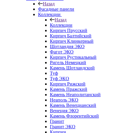
Назад
Фасадные панели
Коллекции
Назад
Коллекции
Кирпич Прусский
Кирпич Балтийский
Кирпич Клинкерный
Шотландия ЭКО
Фагот ЭКО
Кирпич Рустикальный
Ригель Немецкий
Камень Шотландский
Туф
Туф ЭКО
Кирпич Рижский
Камень Пражский
Камень Неаполитанский
Неаполь ЭКО
Камень Венецианский
Венеция ЭКО
Камень Флорентийский
Гранит
Гранит ЭКО
Кирпич