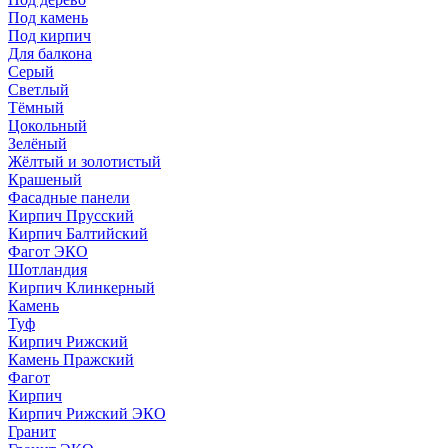
Под камень
Под кирпич
Для балкона
Серый
Светлый
Тёмный
Цокольный
Зелёный
Жёлтый и золотистый
Крашеный
Фасадные панели
Кирпич Прусский
Кирпич Балтийский
Фагот ЭКО
Шотландия
Кирпич Клинкерный
Камень
Туф
Кирпич Рижский
Камень Пражский
Фагот
Кирпич
Кирпич Рижский ЭКО
Гранит