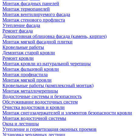
Монтаж фасадных панелей
Монтаж термопанелей
Монтаж вентилируемого фасада
Монтаж стенового профлиста
Утепление фасада
Ремонт фасада
Декоративная облицовка фасада (камень, кирпич)
Монтаж мягкой фасадной плитки
Кровельные работы
Демонтаж старой кровли
Ремонт кровли
Монтаж кровли из натуральной черепицы
Монтаж фальцевой кровли
Монтаж профнастила
Монтаж мягкой провли
Кровельные работы (комплексный монтаж)
Монтаж металлочерепицы
Водосточные системы и безопасность
Обслуживание водосточных систем
Очистка водостоков и кровли
Монтаж снегозадержателей и элементов безопасности кровли
Монтаж водосточной системы
Окна и лестницы
Утепление и герметизация оконных проемов
Установка чердачных лестниц