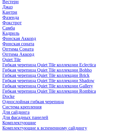
Вестерн
Джаз
Кантри
Фазенда
Фокстрот
Самба
Кадриль
Финская Аккорд
Финская соната
Оптима Соната
Оптима Аккорд
Quiet Tile
Гибкая черепица Quiet Tile коллекции Eclectica
Гибкая черепица Quiet Tile коллекции Bohho
Гибкая черепица Quiet Tile коллекции Brick
Гибкая черепица Quiet Tile коллекции Shadow
Гибкая черепица Quiet Tile коллекции Gallery
Гибкая черепица Quiet Tile коллекции Rombica
Docke
Однослойная гибкая черепица
Система крепления
Для сайдинга
Для фасадных панелей
Комплектующие
Комплектующие к вспененному сайдингу