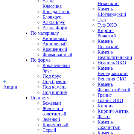
Альта
Немецкий
Классика
Камень
Канада Плюс
Шотландский
Блокхаус
Туф
Альта Брус
Туф ЭКО
Альта Форм
Кирпич
По материалу
Рижский
Виниловый
Камень
Акриловый
Пражский
Крашенный
Камень
Формованный
Неаполитанский
По форме
Неаполь ЭКО
Корабельный
Камень
брус
Венецианский
Под брус
Венеция ЭКО
Под бревно
Камень
Акции
Под камень
Флорентийский
Под кирпич
Гранит
По цвету
Гранит ЭКО
Бежевый
Кирпич
Жёлтый и
Кирпич-Антик
золотистый
Фагот
Зелёный
Камень
Коричневый
Скалистый
Серый
Камень