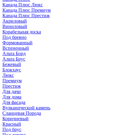
Канада Плюс Люкс
Канада Плюс Премиум
Канада Плюс Престиж
Акриловый
Виниловый
Корабельная доска
Под бревно
Формованный
Вспененный
Альта Борд
Альта Брус
Бежевый
Блокхаус
Люкс
Премиум
Престиж
Для дачи
Для дома
Для фасада
Вулканический камень
Сланцевая Порода
Коричневый
Красный
Под брус
Под дерево