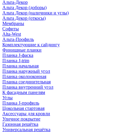
Альта-Декор
Альта Декор (доборы)
Альта Декор (наличники и углы)
Альта Декор (откосы)
Мембраны
Софиты
Alta-West
Альта-Профиль
Комплектующие к сайдингу
Финишные планки
Планка J-фаска
Планка J-trim
Планка начальная
Планка наружный угол
Планка околооконная
Планка соединительная
Планка внутренний угол
К фасадным панелям
Углы
Планка J-профиль
Цокольная стартовая
Аксессуары для кровли
Уличное покрытие
Газонная решётка
Универсальная решётка