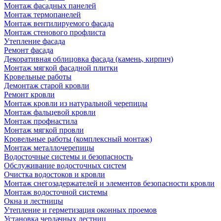
Монтаж фасадных панелей
Монтаж термопанелей
Монтаж вентилируемого фасада
Монтаж стенового профлиста
Утепление фасада
Ремонт фасада
Декоративная облицовка фасада (камень, кирпич)
Монтаж мягкой фасадной плитки
Кровельные работы
Демонтаж старой кровли
Ремонт кровли
Монтаж кровли из натуральной черепицы
Монтаж фальцевой кровли
Монтаж профнастила
Монтаж мягкой провли
Кровельные работы (комплексный монтаж)
Монтаж металлочерепицы
Водосточные системы и безопасность
Обслуживание водосточных систем
Очистка водостоков и кровли
Монтаж снегозадержателей и элементов безопасности кровли
Монтаж водосточной системы
Окна и лестницы
Утепление и герметизация оконных проемов
Установка чердачных лестниц