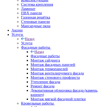
Комплектующие
Система крепления
Ламинат
ПВХ панели
Газонная решётка
Стеновые панели
Мансардные окна
Акции
Услуги
Назад
Услуги
Фасадные работы
Назад
Фасадные работы
Монтаж сайдинга
Монтаж фасадных панелей
Монтаж термопанелей
Монтаж вентилируемого фасада
Монтаж стенового профлиста
Утепление фасада
Ремонт фасада
Декоративная облицовка фасада (камень,
кирпич)
Монтаж мягкой фасадной плитки
Кровельные работы