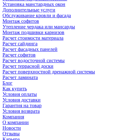
Установка манстардных окон
Дополнительные услуги
Обслуживание кровли и фасада
Монтаж софитов
Утепление чердака или мансарды
Монтаж подшивки карнизов
Расчет стоимости материала
Расчет сайдинга
Расчет фасадных панелей
Расчет софитов
Расчет водосточной системы
Расчет террасной доски
Расчет поверхностной дренажной системы
Расчет ламината
Блог
Как купить
Условия оплаты
Условия доставки
Гарантия на товар
Условия возврата
Компания
О компании
Новости
Отзывы
Карьера