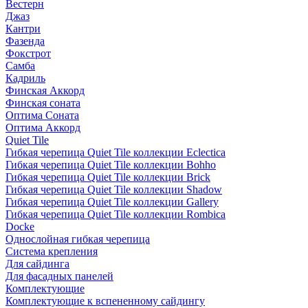
Вестерн
Джаз
Кантри
Фазенда
Фокстрот
Самба
Кадриль
Финская Аккорд
Финская соната
Оптима Соната
Оптима Аккорд
Quiet Tile
Гибкая черепица Quiet Tile коллекции Eclectica
Гибкая черепица Quiet Tile коллекции Bohho
Гибкая черепица Quiet Tile коллекции Brick
Гибкая черепица Quiet Tile коллекции Shadow
Гибкая черепица Quiet Tile коллекции Gallery
Гибкая черепица Quiet Tile коллекции Rombica
Docke
Однослойная гибкая черепица
Система крепления
Для сайдинга
Для фасадных панелей
Комплектующие
Комплектующие к вспененному сайдингу