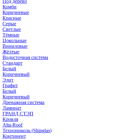
Под дерево
Комби
Коричневые
Красные
Серые
Светлые
Тёмные
Цокольные
Виниловые
Жёлтые
Водосточная система
Стандарт
Белый
Коричневый
Элит
Графит
Белый
Коричневый
Дренажная система
Ламинат
ГРАНД СТЭП
Кровля
Alta-Roof
Технониколь (Shinglas)
Континент