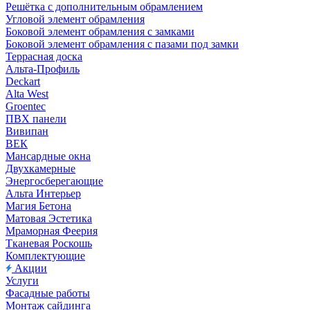
Решётка с дополнительным обрамлением
Угловой элемент обрамления
Боковой элемент обрамления с замками
Боковой элемент обрамления с пазами под замки
Террасная доска
Альта-Профиль
Deckart
Alta West
Groentec
ПВХ панели
Вивипан
ВЕК
Мансардные окна
Двухкамерные
Энергосберегающие
Альта Интерьер
Магия Бетона
Матовая Эстетика
Мраморная Феерия
Тканевая Роскошь
Комплектующие
Акции
Услуги
Фасадные работы
Монтаж сайдинга