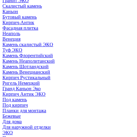
Гранит ЭКО
Скалистый камень
Каньон
Бутовый камень
Кирпич-Антик
Фасадная плитка
Неаполь
Венеция
Камень скалистый ЭКО
Туф ЭКО
Камень Флорентийский
Камень Неаполитанский
Камень Шотландский
Камень Венецианский
Кирпич Рустикальный
Ригель Немецкий
Гранд Каньон Эко
Кирпич Антик ЭКО
Под камень
Под кирпич
Планки для монтажа
Бежевые
Для дома
Для наружной отделки
ЭКO