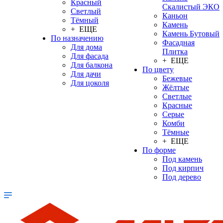
Красный
Скалистый ЭКО
Светлый
Каньон
Тёмный
Камень
+ ЕЩЕ
Камень Бутовый
По назначению
Фасадная
Для дома
Плитка
Для фасада
+ ЕЩЕ
Для балкона
По цвету
Для дачи
Бежевые
Для цоколя
Жёлтые
Светлые
Красные
Серые
Комби
Тёмные
+ ЕЩЕ
По форме
Под камень
Под кирпич
Под дерево