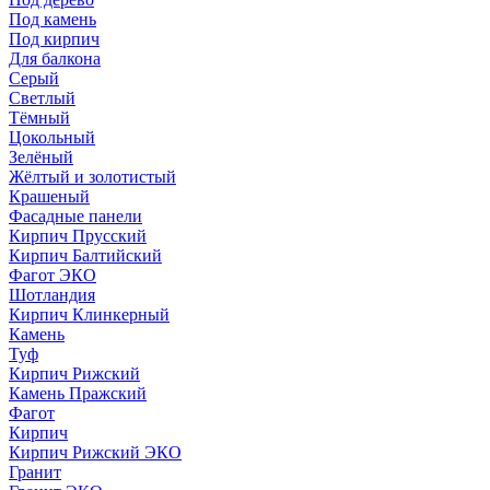
Под камень
Под кирпич
Для балкона
Серый
Светлый
Тёмный
Цокольный
Зелёный
Жёлтый и золотистый
Крашеный
Фасадные панели
Кирпич Прусский
Кирпич Балтийский
Фагот ЭКО
Шотландия
Кирпич Клинкерный
Камень
Туф
Кирпич Рижский
Камень Пражский
Фагот
Кирпич
Кирпич Рижский ЭКО
Гранит