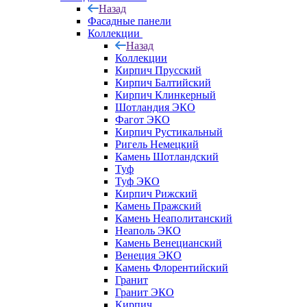
Назад
Фасадные панели
Коллекции
Назад
Коллекции
Кирпич Прусский
Кирпич Балтийский
Кирпич Клинкерный
Шотландия ЭКО
Фагот ЭКО
Кирпич Рустикальный
Ригель Немецкий
Камень Шотландский
Туф
Туф ЭКО
Кирпич Рижский
Камень Пражский
Камень Неаполитанский
Неаполь ЭКО
Камень Венецианский
Венеция ЭКО
Камень Флорентийский
Гранит
Гранит ЭКО
Кирпич