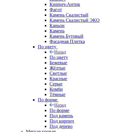
Кирпич-Антик
Фагот
Камень Скалистый
Камень Скалистый ЭКО
Каньон
Камень
Камень Бутовый
Фасадная Плитка
По цвету
Назад
По цвету
Бежевые
Жёлтые
Светлые
Красные
Серые
Комби
Тёмные
По форме
Назад
По форме
Под камень
Под кирпич
Под дерево
Мягкая кровля