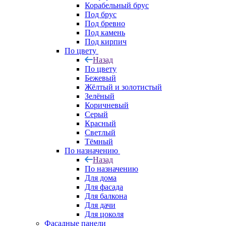
Корабельный брус
Под брус
Под бревно
Под камень
Под кирпич
По цвету
Назад
По цвету
Бежевый
Жёлтый и золотистый
Зелёный
Коричневый
Серый
Красный
Светлый
Тёмный
По назначению
Назад
По назначению
Для дома
Для фасада
Для балкона
Для дачи
Для цоколя
Фасадные панели