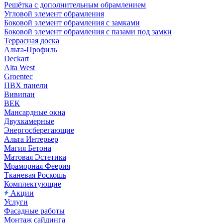
Решётка с дополнительным обрамлением
Угловой элемент обрамления
Боковой элемент обрамления с замками
Боковой элемент обрамления с пазами под замки
Террасная доска
Альта-Профиль
Deckart
Alta West
Groentec
ПВХ панели
Вивипан
ВЕК
Мансардные окна
Двухкамерные
Энергосберегающие
Альта Интерьер
Магия Бетона
Матовая Эстетика
Мраморная Феерия
Тканевая Роскошь
Комплектующие
Акции
Услуги
Фасадные работы
Монтаж сайдинга