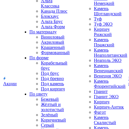
Альта
Немецкий
Классика
Камень
Канада Плюс
Шотландский
Блокхаус
Туф
Альта Брус
Туф ЭКО
Альта Форм
Кирпич
По материалу
Рижский
Виниловый
Камень
Акриловый
Пражский
Крашенный
Камень
Формованный
Неаполитанский
По форме
Неаполь ЭКО
Корабельный
Камень
брус
Венецианский
Под брус
Венеция ЭКО
Под бревно
Камень
Акции
Под камень
Флорентийский
Под кирпич
Гранит
По цвету
Гранит ЭКО
Бежевый
Кирпич
Жёлтый и
Кирпич-Антик
золотистый
Фагот
Зелёный
Камень
Коричневый
Скалистый
Серый
Камень