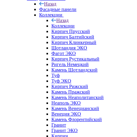
Назад
Фасадные панели
Коллекции
Назад
Коллекции
Кирпич Прусский
Кирпич Балтийский
Кирпич Клинкерный
Шотландия ЭКО
Фагот ЭКО
Кирпич Рустикальный
Ригель Немецкий
Камень Шотландский
Туф
Туф ЭКО
Кирпич Рижский
Камень Пражский
Камень Неаполитанский
Неаполь ЭКО
Камень Венецианский
Венеция ЭКО
Камень Флорентийский
Гранит
Гранит ЭКО
Кирпич