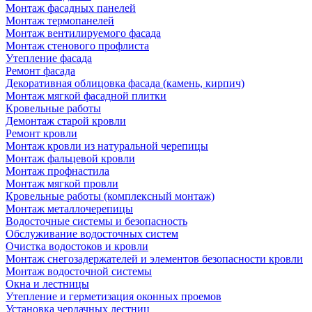
Монтаж фасадных панелей
Монтаж термопанелей
Монтаж вентилируемого фасада
Монтаж стенового профлиста
Утепление фасада
Ремонт фасада
Декоративная облицовка фасада (камень, кирпич)
Монтаж мягкой фасадной плитки
Кровельные работы
Демонтаж старой кровли
Ремонт кровли
Монтаж кровли из натуральной черепицы
Монтаж фальцевой кровли
Монтаж профнастила
Монтаж мягкой провли
Кровельные работы (комплексный монтаж)
Монтаж металлочерепицы
Водосточные системы и безопасность
Обслуживание водосточных систем
Очистка водостоков и кровли
Монтаж снегозадержателей и элементов безопасности кровли
Монтаж водосточной системы
Окна и лестницы
Утепление и герметизация оконных проемов
Установка чердачных лестниц