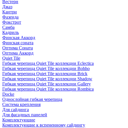
Вестерн
Джаз
Кантри
Фазенда
Фокстрот
Самба
Кадриль
Финская Аккорд
Финская соната
Оптима Соната
Оптима Аккорд
Quiet Tile
Гибкая черепица Quiet Tile коллекции Eclectica
Гибкая черепица Quiet Tile коллекции Bohho
Гибкая черепица Quiet Tile коллекции Brick
Гибкая черепица Quiet Tile коллекции Shadow
Гибкая черепица Quiet Tile коллекции Gallery
Гибкая черепица Quiet Tile коллекции Rombica
Docke
Однослойная гибкая черепица
Система крепления
Для сайдинга
Для фасадных панелей
Комплектующие
Комплектующие к вспененному сайдингу