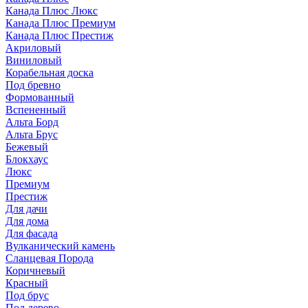
Канада Плюс Люкс
Канада Плюс Премиум
Канада Плюс Престиж
Акриловый
Виниловый
Корабельная доска
Под бревно
Формованный
Вспененный
Альта Борд
Альта Брус
Бежевый
Блокхаус
Люкс
Премиум
Престиж
Для дачи
Для дома
Для фасада
Вулканический камень
Сланцевая Порода
Коричневый
Красный
Под брус
Под дерево