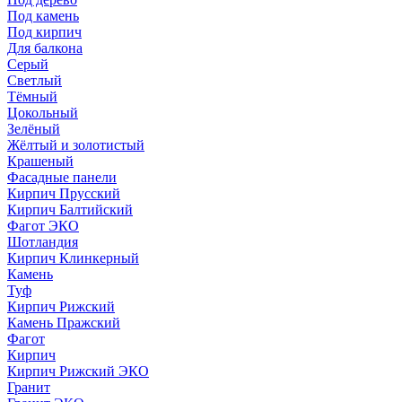
Под камень
Под кирпич
Для балкона
Серый
Светлый
Тёмный
Цокольный
Зелёный
Жёлтый и золотистый
Крашеный
Фасадные панели
Кирпич Прусский
Кирпич Балтийский
Фагот ЭКО
Шотландия
Кирпич Клинкерный
Камень
Туф
Кирпич Рижский
Камень Пражский
Фагот
Кирпич
Кирпич Рижский ЭКО
Гранит