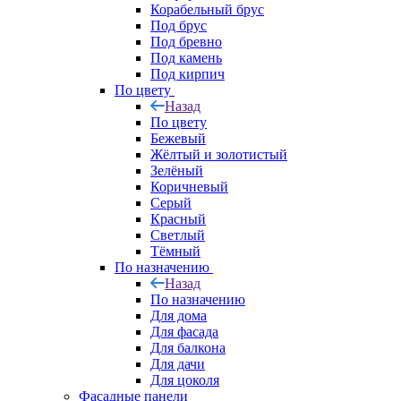
Корабельный брус
Под брус
Под бревно
Под камень
Под кирпич
По цвету
Назад
По цвету
Бежевый
Жёлтый и золотистый
Зелёный
Коричневый
Серый
Красный
Светлый
Тёмный
По назначению
Назад
По назначению
Для дома
Для фасада
Для балкона
Для дачи
Для цоколя
Фасадные панели