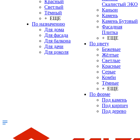
Красный
Скалистый ЭКО
Светлый
Каньон
Тёмный
Камень
+ ЕЩЕ
Камень Бутовый
По назначению
Фасадная
Для дома
Плитка
Для фасада
+ ЕЩЕ
Для балкона
По цвету
Для дачи
Бежевые
Для цоколя
Жёлтые
Светлые
Красные
Серые
Комби
Тёмные
+ ЕЩЕ
По форме
Под камень
Под кирпич
Под дерево