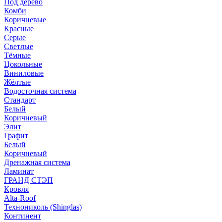
Под дерево
Комби
Коричневые
Красные
Серые
Светлые
Тёмные
Цокольные
Виниловые
Жёлтые
Водосточная система
Стандарт
Белый
Коричневый
Элит
Графит
Белый
Коричневый
Дренажная система
Ламинат
ГРАНД СТЭП
Кровля
Alta-Roof
Технониколь (Shinglas)
Континент