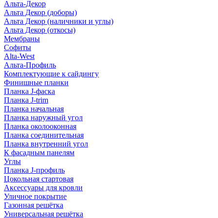
Альта-Декор
Альта Декор (доборы)
Альта Декор (наличники и углы)
Альта Декор (откосы)
Мембраны
Софиты
Alta-West
Альта-Профиль
Комплектующие к сайдингу
Финишные планки
Планка J-фаска
Планка J-trim
Планка начальная
Планка наружный угол
Планка околооконная
Планка соединительная
Планка внутренний угол
К фасадным панелям
Углы
Планка J-профиль
Цокольная стартовая
Аксессуары для кровли
Уличное покрытие
Газонная решётка
Универсальная решётка