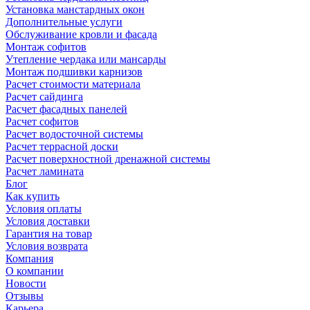
Установка манстардных окон
Дополнительные услуги
Обслуживание кровли и фасада
Монтаж софитов
Утепление чердака или мансарды
Монтаж подшивки карнизов
Расчет стоимости материала
Расчет сайдинга
Расчет фасадных панелей
Расчет софитов
Расчет водосточной системы
Расчет террасной доски
Расчет поверхностной дренажной системы
Расчет ламината
Блог
Как купить
Условия оплаты
Условия доставки
Гарантия на товар
Условия возврата
Компания
О компании
Новости
Отзывы
Карьера