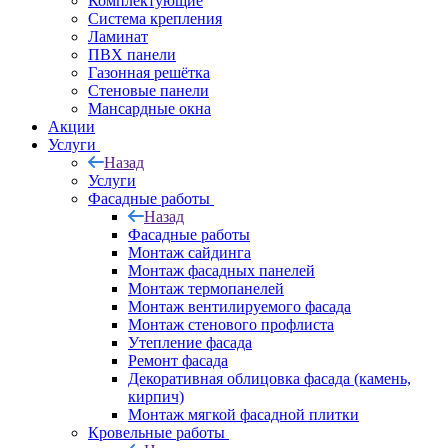
Комплектующие
Система крепления
Ламинат
ПВХ панели
Газонная решётка
Стеновые панели
Мансардные окна
Акции
Услуги
Назад
Услуги
Фасадные работы
Назад
Фасадные работы
Монтаж сайдинга
Монтаж фасадных панелей
Монтаж термопанелей
Монтаж вентилируемого фасада
Монтаж стенового профлиста
Утепление фасада
Ремонт фасада
Декоративная облицовка фасада (камень,
кирпич)
Монтаж мягкой фасадной плитки
Кровельные работы