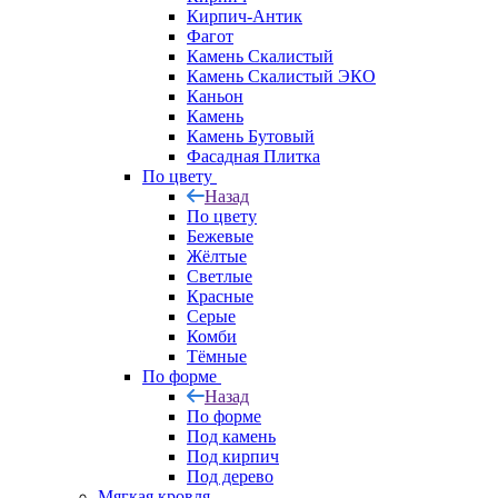
Кирпич-Антик
Фагот
Камень Скалистый
Камень Скалистый ЭКО
Каньон
Камень
Камень Бутовый
Фасадная Плитка
По цвету
Назад
По цвету
Бежевые
Жёлтые
Светлые
Красные
Серые
Комби
Тёмные
По форме
Назад
По форме
Под камень
Под кирпич
Под дерево
Мягкая кровля