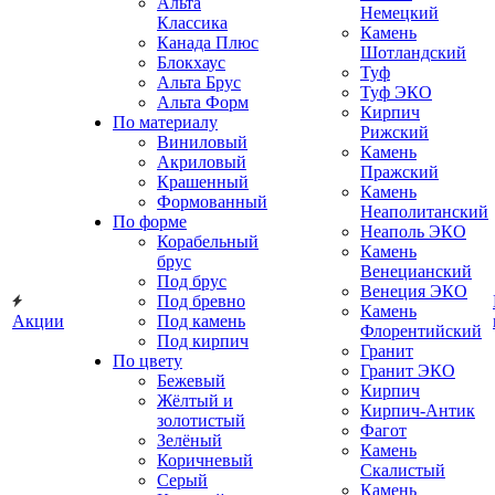
Альта
Немецкий
Классика
Камень
Канада Плюс
Шотландский
Блокхаус
Туф
Альта Брус
Туф ЭКО
Альта Форм
Кирпич
По материалу
Рижский
Виниловый
Камень
Акриловый
Пражский
Крашенный
Камень
Формованный
Неаполитанский
По форме
Неаполь ЭКО
Корабельный
Камень
брус
Венецианский
Под брус
Венеция ЭКО
Под бревно
Камень
Акции
Под камень
Флорентийский
Под кирпич
Гранит
По цвету
Гранит ЭКО
Бежевый
Кирпич
Жёлтый и
Кирпич-Антик
золотистый
Фагот
Зелёный
Камень
Коричневый
Скалистый
Серый
Камень