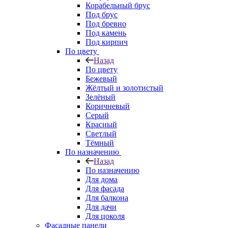
Корабельный брус
Под брус
Под бревно
Под камень
Под кирпич
По цвету
Назад
По цвету
Бежевый
Жёлтый и золотистый
Зелёный
Коричневый
Серый
Красный
Светлый
Тёмный
По назначению
Назад
По назначению
Для дома
Для фасада
Для балкона
Для дачи
Для цоколя
Фасадные панели