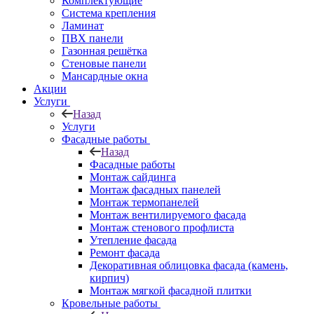
Комплектующие
Система крепления
Ламинат
ПВХ панели
Газонная решётка
Стеновые панели
Мансардные окна
Акции
Услуги
Назад
Услуги
Фасадные работы
Назад
Фасадные работы
Монтаж сайдинга
Монтаж фасадных панелей
Монтаж термопанелей
Монтаж вентилируемого фасада
Монтаж стенового профлиста
Утепление фасада
Ремонт фасада
Декоративная облицовка фасада (камень,
кирпич)
Монтаж мягкой фасадной плитки
Кровельные работы