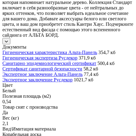
которая напоминает натуральное дерево. Коллекция Стандарт
включает в себя разнообразные цвета - от нейтральных до
ярких оттенков, что позволяет выбрать идеальное сочетание
для вашего дома. Добавьте аксессуары белого или светлого
цвета, и ваш дом приобретет стиль Кантри Хаус. Подчеркните
естественный вид фасада с помощью этого вспененного
сайдинга от АЛЬТА БОРД.
Документы
Гигиеническая характеристика Альта-Панель
354,7 кб
Гигиеническая экспертиза Русдекор
371,9 кб
Санитарно эпидемиологический сертификат
500,4 кб
Сертификат санитарной безопасности
58,2 кб
Экспертное заключение Альта-Панель
77,4 кб
Экспертное заключение Русдекор
1021,7 кб
Цвет
Белый
Полезная площадь (м2)
0,54
Товар снят с производства
Да
Вес (кг)
2,1
Вид\Имитация материала
Корабельная доска