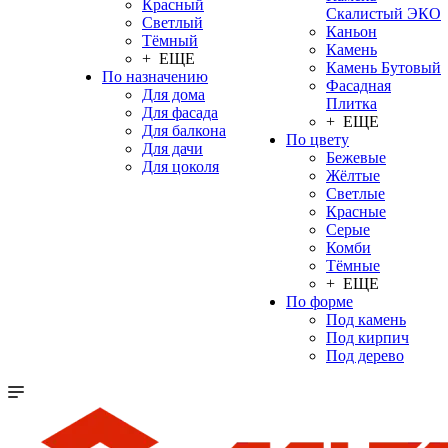
Красный
Скалистый ЭКО
Светлый
Каньон
Тёмный
Камень
+ ЕЩЕ
Камень Бутовый
По назначению
Фасадная
Для дома
Плитка
Для фасада
+ ЕЩЕ
Для балкона
По цвету
Для дачи
Бежевые
Для цоколя
Жёлтые
Светлые
Красные
Серые
Комби
Тёмные
+ ЕЩЕ
По форме
Под камень
Под кирпич
Под дерево