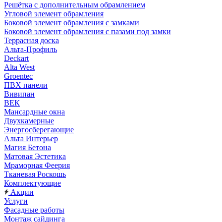
Решётка с дополнительным обрамлением
Угловой элемент обрамления
Боковой элемент обрамления с замками
Боковой элемент обрамления с пазами под замки
Террасная доска
Альта-Профиль
Deckart
Alta West
Groentec
ПВХ панели
Вивипан
ВЕК
Мансардные окна
Двухкамерные
Энергосберегающие
Альта Интерьер
Магия Бетона
Матовая Эстетика
Мраморная Феерия
Тканевая Роскошь
Комплектующие
Акции
Услуги
Фасадные работы
Монтаж сайдинга