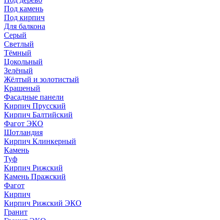
Под камень
Под кирпич
Для балкона
Серый
Светлый
Тёмный
Цокольный
Зелёный
Жёлтый и золотистый
Крашеный
Фасадные панели
Кирпич Прусский
Кирпич Балтийский
Фагот ЭКО
Шотландия
Кирпич Клинкерный
Камень
Туф
Кирпич Рижский
Камень Пражский
Фагот
Кирпич
Кирпич Рижский ЭКО
Гранит