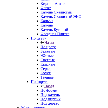
Кирпич-Антик
Фагот
Камень Скалистый
Камень Скалистый ЭКО
Каньон
Камень
Камень Бутовый
Фасадная Плитка
По цвету
Назад
По цвету
Бежевые
Жёлтые
Светлые
Красные
Серые
Комби
Тёмные
По форме
Назад
По форме
Под камень
Под кирпич
Под дерево
Мягкая кровля