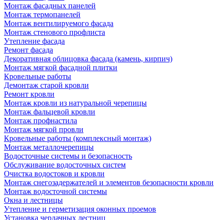
Монтаж фасадных панелей
Монтаж термопанелей
Монтаж вентилируемого фасада
Монтаж стенового профлиста
Утепление фасада
Ремонт фасада
Декоративная облицовка фасада (камень, кирпич)
Монтаж мягкой фасадной плитки
Кровельные работы
Демонтаж старой кровли
Ремонт кровли
Монтаж кровли из натуральной черепицы
Монтаж фальцевой кровли
Монтаж профнастила
Монтаж мягкой провли
Кровельные работы (комплексный монтаж)
Монтаж металлочерепицы
Водосточные системы и безопасность
Обслуживание водосточных систем
Очистка водостоков и кровли
Монтаж снегозадержателей и элементов безопасности кровли
Монтаж водосточной системы
Окна и лестницы
Утепление и герметизация оконных проемов
Установка чердачных лестниц