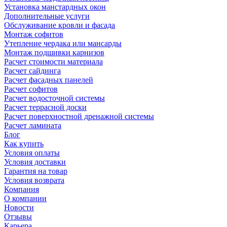
Установка манстардных окон
Дополнительные услуги
Обслуживание кровли и фасада
Монтаж софитов
Утепление чердака или мансарды
Монтаж подшивки карнизов
Расчет стоимости материала
Расчет сайдинга
Расчет фасадных панелей
Расчет софитов
Расчет водосточной системы
Расчет террасной доски
Расчет поверхностной дренажной системы
Расчет ламината
Блог
Как купить
Условия оплаты
Условия доставки
Гарантия на товар
Условия возврата
Компания
О компании
Новости
Отзывы
Карьера