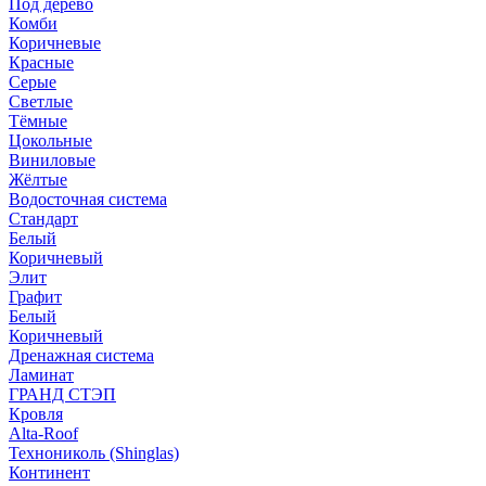
Под дерево
Комби
Коричневые
Красные
Серые
Светлые
Тёмные
Цокольные
Виниловые
Жёлтые
Водосточная система
Стандарт
Белый
Коричневый
Элит
Графит
Белый
Коричневый
Дренажная система
Ламинат
ГРАНД СТЭП
Кровля
Alta-Roof
Технониколь (Shinglas)
Континент