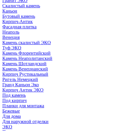
Гранит ЭКО
Скалистый камень
Каньон
Бутовый камень
Кирпич-Антик
Фасадная плитка
Неаполь
Венеция
Камень скалистый ЭКО
Туф ЭКО
Камень Флорентийский
Камень Неаполитанский
Камень Шотландский
Камень Венецианский
Кирпич Рустикальный
Ригель Немецкий
Гранд Каньон Эко
Кирпич Антик ЭКО
Под камень
Под кирпич
Планки для монтажа
Бежевые
Для дома
Для наружной отделки
ЭКO