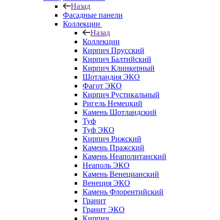
Назад
Фасадные панели
Коллекции
Назад
Коллекции
Кирпич Прусский
Кирпич Балтийский
Кирпич Клинкерный
Шотландия ЭКО
Фагот ЭКО
Кирпич Рустикальный
Ригель Немецкий
Камень Шотландский
Туф
Туф ЭКО
Кирпич Рижский
Камень Пражский
Камень Неаполитанский
Неаполь ЭКО
Камень Венецианский
Венеция ЭКО
Камень Флорентийский
Гранит
Гранит ЭКО
Кирпич