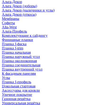
Альта-Декор
Альта Декор (доборы)
Альта Декор (наличники и углы)
Альта Декор (откосы)
Мембраны
Софиты
Alta-West
Альта-Профиль
Комплектующие к сайдингу
Финишные планки
Планка J-фаска
Планка J-trim
Планка начальная
Планка наружный угол
Планка околооконная
Планка соединительная
Планка внутренний угол
К фасадным панелям
Углы
Планка J-профиль
Цокольная стартовая
Аксессуары для кровли
Уличное покрытие
Газонная решётка
Универсальная решётка