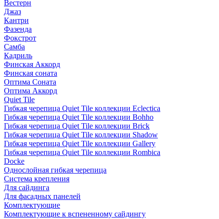
Вестерн
Джаз
Кантри
Фазенда
Фокстрот
Самба
Кадриль
Финская Аккорд
Финская соната
Оптима Соната
Оптима Аккорд
Quiet Tile
Гибкая черепица Quiet Tile коллекции Eclectica
Гибкая черепица Quiet Tile коллекции Bohho
Гибкая черепица Quiet Tile коллекции Brick
Гибкая черепица Quiet Tile коллекции Shadow
Гибкая черепица Quiet Tile коллекции Gallery
Гибкая черепица Quiet Tile коллекции Rombica
Docke
Однослойная гибкая черепица
Система крепления
Для сайдинга
Для фасадных панелей
Комплектующие
Комплектующие к вспененному сайдингу