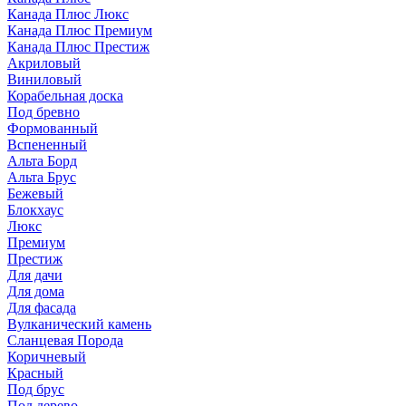
Канада Плюс Люкс
Канада Плюс Премиум
Канада Плюс Престиж
Акриловый
Виниловый
Корабельная доска
Под бревно
Формованный
Вспененный
Альта Борд
Альта Брус
Бежевый
Блокхаус
Люкс
Премиум
Престиж
Для дачи
Для дома
Для фасада
Вулканический камень
Сланцевая Порода
Коричневый
Красный
Под брус
Под дерево