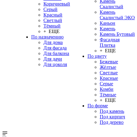
Камень
Коричневый
Скалистый
Серый
Камень
Красный
Скалистый ЭКО
Светлый
Каньон
Тёмный
Камень
+ ЕЩЕ
Камень Бутовый
По назначению
Фасадная
Для дома
Плитка
Для фасада
+ ЕЩЕ
Для балкона
По цвету
Для дачи
Бежевые
Для цоколя
Жёлтые
Светлые
Красные
Серые
Комби
Тёмные
+ ЕЩЕ
По форме
Под камень
Под кирпич
Под дерево