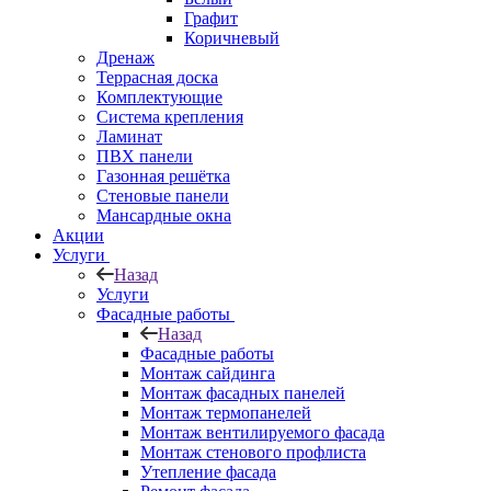
Графит
Коричневый
Дренаж
Террасная доска
Комплектующие
Система крепления
Ламинат
ПВХ панели
Газонная решётка
Стеновые панели
Мансардные окна
Акции
Услуги
Назад
Услуги
Фасадные работы
Назад
Фасадные работы
Монтаж сайдинга
Монтаж фасадных панелей
Монтаж термопанелей
Монтаж вентилируемого фасада
Монтаж стенового профлиста
Утепление фасада