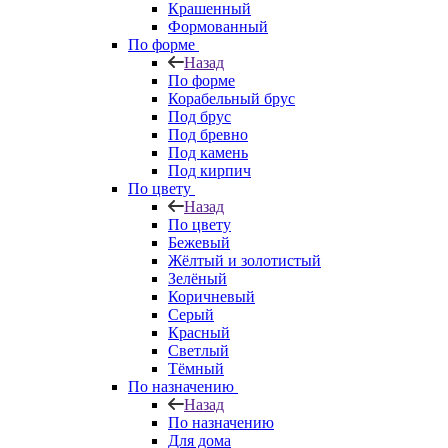
Крашенный
Формованный
По форме
Назад
По форме
Корабельный брус
Под брус
Под бревно
Под камень
Под кирпич
По цвету
Назад
По цвету
Бежевый
Жёлтый и золотистый
Зелёный
Коричневый
Серый
Красный
Светлый
Тёмный
По назначению
Назад
По назначению
Для дома