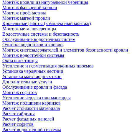
Монтаж кровли из натуральной черепицы
Монтаж фальцевой кровли
Монтаж профнастила
Монтаж мягкой провли
Кровельные работы (комплексный монтаж)
Монтаж металлочерепицы
Водосточные системы и безопасность
Обслуживание водосточных систем
Очистка водостоков и кровли
Монтаж снегозадержателей и элементов безопасности кровли
Монтаж водосточной системы
Окна и лестницы
Утепление и герметизация оконных проемов
Установка чердачных лестниц
Установка манстардных окон
Дополнительные услуги
Обслуживание кровли и фасада
Монтаж софитов
Утепление чердака или мансарды
Монтаж подшивки карнизов
Расчет стоимости материала
Расчет сайдинга
Расчет фасадных панелей
Расчет софитов
Расчет водосточной системы