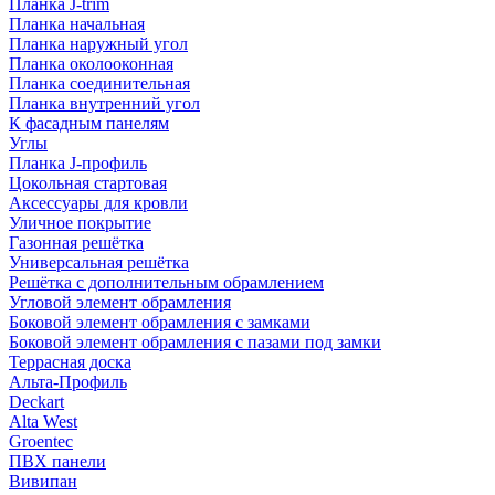
Планка J-trim
Планка начальная
Планка наружный угол
Планка околооконная
Планка соединительная
Планка внутренний угол
К фасадным панелям
Углы
Планка J-профиль
Цокольная стартовая
Аксессуары для кровли
Уличное покрытие
Газонная решётка
Универсальная решётка
Решётка с дополнительным обрамлением
Угловой элемент обрамления
Боковой элемент обрамления с замками
Боковой элемент обрамления с пазами под замки
Террасная доска
Альта-Профиль
Deckart
Alta West
Groentec
ПВХ панели
Вивипан