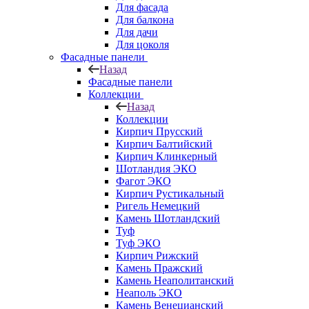
Для фасада
Для балкона
Для дачи
Для цоколя
Фасадные панели
Назад
Фасадные панели
Коллекции
Назад
Коллекции
Кирпич Прусский
Кирпич Балтийский
Кирпич Клинкерный
Шотландия ЭКО
Фагот ЭКО
Кирпич Рустикальный
Ригель Немецкий
Камень Шотландский
Туф
Туф ЭКО
Кирпич Рижский
Камень Пражский
Камень Неаполитанский
Неаполь ЭКО
Камень Венецианский