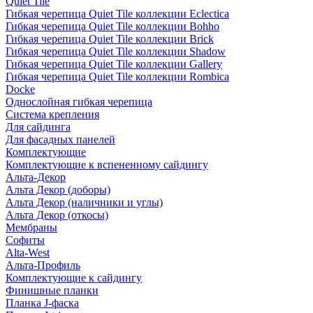
Quiet Tile
Гибкая черепица Quiet Tile коллекции Eclectica
Гибкая черепица Quiet Tile коллекции Bohho
Гибкая черепица Quiet Tile коллекции Brick
Гибкая черепица Quiet Tile коллекции Shadow
Гибкая черепица Quiet Tile коллекции Gallery
Гибкая черепица Quiet Tile коллекции Rombica
Docke
Однослойная гибкая черепица
Система крепления
Для сайдинга
Для фасадных панелей
Комплектующие
Комплектующие к вспененному сайдингу
Альта-Декор
Альта Декор (доборы)
Альта Декор (наличники и углы)
Альта Декор (откосы)
Мембраны
Софиты
Alta-West
Альта-Профиль
Комплектующие к сайдингу
Финишные планки
Планка J-фаска