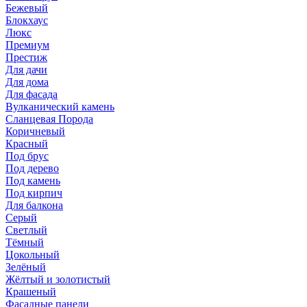
Бежевый
Блокхаус
Люкс
Премиум
Престиж
Для дачи
Для дома
Для фасада
Вулканический камень
Сланцевая Порода
Коричневый
Красный
Под брус
Под дерево
Под камень
Под кирпич
Для балкона
Серый
Светлый
Тёмный
Цокольный
Зелёный
Жёлтый и золотистый
Крашеный
Фасадные панели