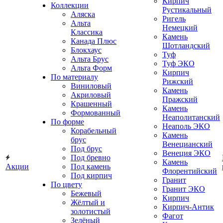
Кирпич
Коллекции
Рустикальный
Аляска
Ригель
Альта
Немецкий
Классика
Камень
Канада Плюс
Шотландский
Блокхаус
Туф
Альта Брус
Туф ЭКО
Альта Форм
Кирпич
По материалу
Рижский
Виниловый
Камень
Акриловый
Пражский
Крашенный
Камень
Формованный
Неаполитанский
По форме
Неаполь ЭКО
Корабельный
Камень
брус
Венецианский
Под брус
Венеция ЭКО
Под бревно
Камень
Акции
Под камень
Флорентийский
Под кирпич
Гранит
По цвету
Гранит ЭКО
Бежевый
Кирпич
Жёлтый и
Кирпич-Антик
золотистый
Фагот
Зелёный