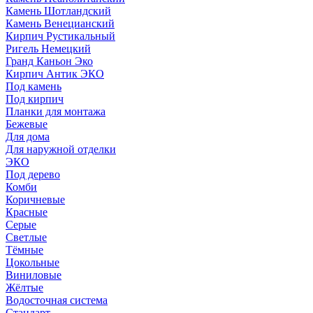
Камень Шотландский
Камень Венецианский
Кирпич Рустикальный
Ригель Немецкий
Гранд Каньон Эко
Кирпич Антик ЭКО
Под камень
Под кирпич
Планки для монтажа
Бежевые
Для дома
Для наружной отделки
ЭКO
Под дерево
Комби
Коричневые
Красные
Серые
Светлые
Тёмные
Цокольные
Виниловые
Жёлтые
Водосточная система
Стандарт