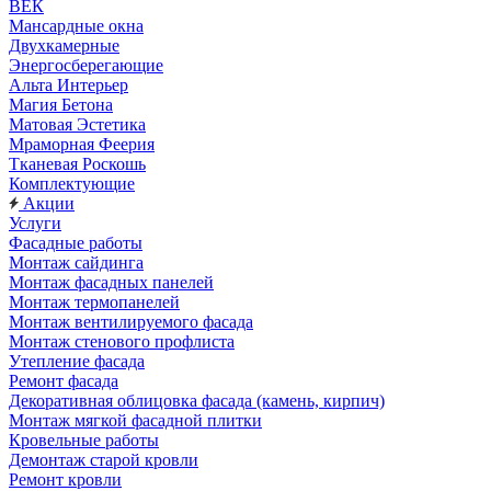
ВЕК
Мансардные окна
Двухкамерные
Энергосберегающие
Альта Интерьер
Магия Бетона
Матовая Эстетика
Мраморная Феерия
Тканевая Роскошь
Комплектующие
Акции
Услуги
Фасадные работы
Монтаж сайдинга
Монтаж фасадных панелей
Монтаж термопанелей
Монтаж вентилируемого фасада
Монтаж стенового профлиста
Утепление фасада
Ремонт фасада
Декоративная облицовка фасада (камень, кирпич)
Монтаж мягкой фасадной плитки
Кровельные работы
Демонтаж старой кровли
Ремонт кровли