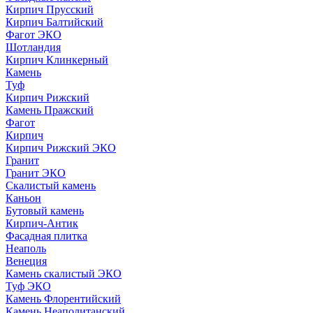
Кирпич Прусский
Кирпич Балтийский
Фагот ЭКО
Шотландия
Кирпич Клинкерный
Камень
Туф
Кирпич Рижский
Камень Пражский
Фагот
Кирпич
Кирпич Рижский ЭКО
Гранит
Гранит ЭКО
Скалистый камень
Каньон
Бутовый камень
Кирпич-Антик
Фасадная плитка
Неаполь
Венеция
Камень скалистый ЭКО
Туф ЭКО
Камень Флорентийский
Камень Неаполитанский