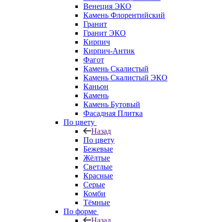
Венеция ЭКО
Камень Флорентийский
Гранит
Гранит ЭКО
Кирпич
Кирпич-Антик
Фагот
Камень Скалистый
Камень Скалистый ЭКО
Каньон
Камень
Камень Бутовый
Фасадная Плитка
По цвету
Назад
По цвету
Бежевые
Жёлтые
Светлые
Красные
Серые
Комби
Тёмные
По форме
Назад