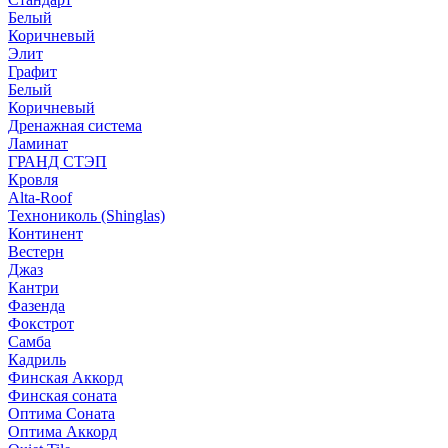
Белый
Коричневый
Элит
Графит
Белый
Коричневый
Дренажная система
Ламинат
ГРАНД СТЭП
Кровля
Alta-Roof
Технониколь (Shinglas)
Континент
Вестерн
Джаз
Кантри
Фазенда
Фокстрот
Самба
Кадриль
Финская Аккорд
Финская соната
Оптима Соната
Оптима Аккорд