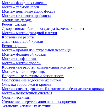
Монтаж фасадных панелей
Монтаж термопанелей
Монтаж вентилируемого фасада
Монтаж стенового профлиста
Утепление фасада
Ремонт фасада
Декоративная облицовка фасада (камень, кирпич)
Монтаж мягкой фасадной плитки
Кровельные работы
Демонтаж старой кровли
Ремонт кровли
Монтаж кровли из натуральной черепицы
Монтаж фальцевой кровли
Монтаж профнастила
Монтаж мягкой провли
Кровельные работы (комплексный монтаж)
Монтаж металлочерепицы
Водосточные системы и безопасность
Обслуживание водосточных систем
Очистка водостоков и кровли
Монтаж снегозадержателей и элементов безопасности кровли
Монтаж водосточной системы
Окна и лестницы
Утепление и герметизация оконных проемов
Установка чердачных лестниц