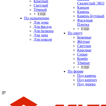
Красный
Скалистый ЭКО
Светлый
Каньон
Тёмный
Камень
+ ЕЩЕ
Камень Бутовый
По назначению
Фасадная
Для дома
Плитка
Для фасада
+ ЕЩЕ
Для балкона
По цвету
Для дачи
Бежевые
Для цоколя
Жёлтые
Светлые
Красные
Серые
Комби
Тёмные
+ ЕЩЕ
По форме
Под камень
Под кирпич
Под дерево