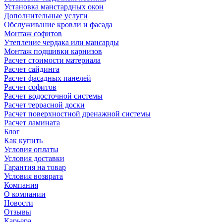
Установка манстардных окон
Дополнительные услуги
Обслуживание кровли и фасада
Монтаж софитов
Утепление чердака или мансарды
Монтаж подшивки карнизов
Расчет стоимости материала
Расчет сайдинга
Расчет фасадных панелей
Расчет софитов
Расчет водосточной системы
Расчет террасной доски
Расчет поверхностной дренажной системы
Расчет ламината
Блог
Как купить
Условия оплаты
Условия доставки
Гарантия на товар
Условия возврата
Компания
О компании
Новости
Отзывы
Карьера