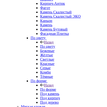
Кирпич-Антик
Фагот
Камень Скалистый
Камень Скалистый ЭКО
Каньон
Камень
Камень Бутовый
Фасадная Плитка
По цвету
Назад
По цвету
Бежевые
Жёлтые
Светлые
Красные
Серые
Комби
Тёмные
По форме
Назад
По форме
Под камень
Под кирпич
Под дерево
Мягкая кровля