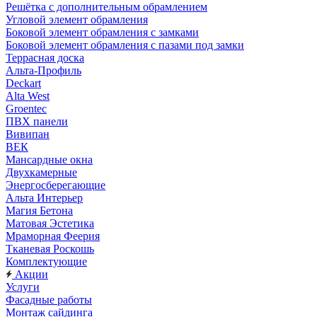
Решётка с дополнительным обрамлением
Угловой элемент обрамления
Боковой элемент обрамления с замками
Боковой элемент обрамления с пазами под замки
Террасная доска
Альта-Профиль
Deckart
Alta West
Groentec
ПВХ панели
Вивипан
ВЕК
Мансардные окна
Двухкамерные
Энергосберегающие
Альта Интерьер
Магия Бетона
Матовая Эстетика
Мраморная Феерия
Тканевая Роскошь
Комплектующие
Акции
Услуги
Фасадные работы
Монтаж сайдинга