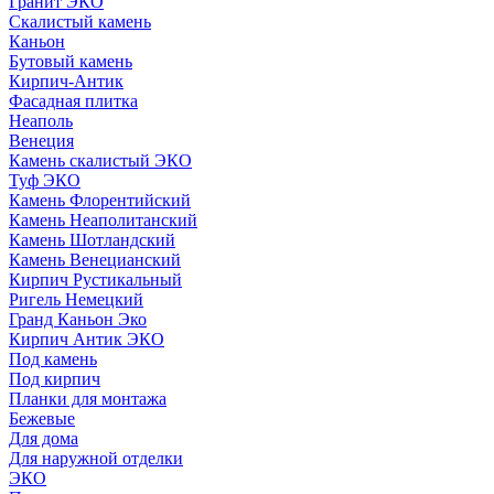
Гранит ЭКО
Скалистый камень
Каньон
Бутовый камень
Кирпич-Антик
Фасадная плитка
Неаполь
Венеция
Камень скалистый ЭКО
Туф ЭКО
Камень Флорентийский
Камень Неаполитанский
Камень Шотландский
Камень Венецианский
Кирпич Рустикальный
Ригель Немецкий
Гранд Каньон Эко
Кирпич Антик ЭКО
Под камень
Под кирпич
Планки для монтажа
Бежевые
Для дома
Для наружной отделки
ЭКO