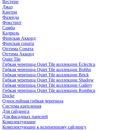
Вестерн
Джаз
Кантри
Фазенда
Фокстрот
Самба
Кадриль
Финская Аккорд
Финская соната
Оптима Соната
Оптима Аккорд
Quiet Tile
Гибкая черепица Quiet Tile коллекции Eclectica
Гибкая черепица Quiet Tile коллекции Bohho
Гибкая черепица Quiet Tile коллекции Brick
Гибкая черепица Quiet Tile коллекции Shadow
Гибкая черепица Quiet Tile коллекции Gallery
Гибкая черепица Quiet Tile коллекции Rombica
Docke
Однослойная гибкая черепица
Система крепления
Для сайдинга
Для фасадных панелей
Комплектующие
Комплектующие к вспененному сайдингу