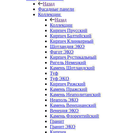
Назад
Фасадные панели
Коллекции
Назад
Коллекции
Кирпич Прусский
Кирпич Балтийский
Кирпич Клинкерный
Шотландия ЭКО
Фагот ЭКО
Кирпич Рустикальный
Ригель Немецкий
Камень Шотландский
Туф
Туф ЭКО
Кирпич Рижский
Камень Пражский
Камень Неаполитанский
Неаполь ЭКО
Камень Венецианский
Венеция ЭКО
Камень Флорентийский
Гранит
Гранит ЭКО
Кирпич