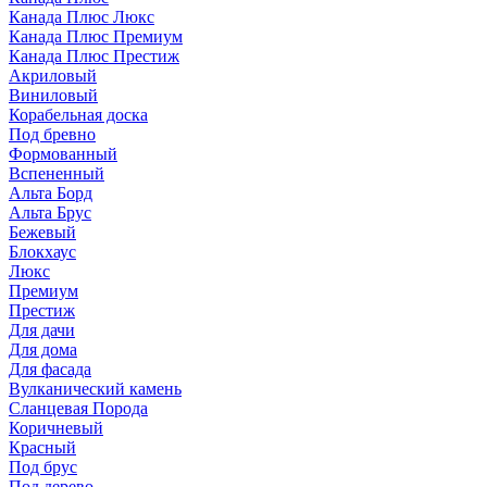
Канада Плюс Люкс
Канада Плюс Премиум
Канада Плюс Престиж
Акриловый
Виниловый
Корабельная доска
Под бревно
Формованный
Вспененный
Альта Борд
Альта Брус
Бежевый
Блокхаус
Люкс
Премиум
Престиж
Для дачи
Для дома
Для фасада
Вулканический камень
Сланцевая Порода
Коричневый
Красный
Под брус
Под дерево