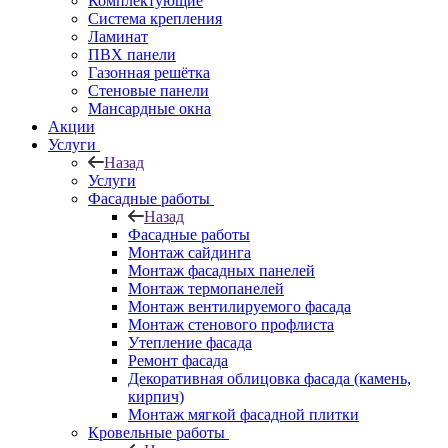
Комплектующие
Система крепления
Ламинат
ПВХ панели
Газонная решётка
Стеновые панели
Мансардные окна
Акции
Услуги
Назад
Услуги
Фасадные работы
Назад
Фасадные работы
Монтаж сайдинга
Монтаж фасадных панелей
Монтаж термопанелей
Монтаж вентилируемого фасада
Монтаж стенового профлиста
Утепление фасада
Ремонт фасада
Декоративная облицовка фасада (камень,
кирпич)
Монтаж мягкой фасадной плитки
Кровельные работы