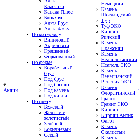
Альта
Немецкий
Классика
Камень
Канада Плюс
Шотландский
Блокхаус
Туф
Альта Брус
Туф ЭКО
Альта Форм
Кирпич
По материалу
Рижский
Виниловый
Камень
Акриловый
Пражский
Крашенный
Камень
Формованный
Неаполитанский
По форме
Неаполь ЭКО
Корабельный
Камень
брус
Венецианский
Под брус
Венеция ЭКО
Под бревно
Камень
Акции
Под камень
Флорентийский
Под кирпич
Гранит
По цвету
Гранит ЭКО
Бежевый
Кирпич
Жёлтый и
Кирпич-Антик
золотистый
Фагот
Зелёный
Камень
Коричневый
Скалистый
Серый
Камень