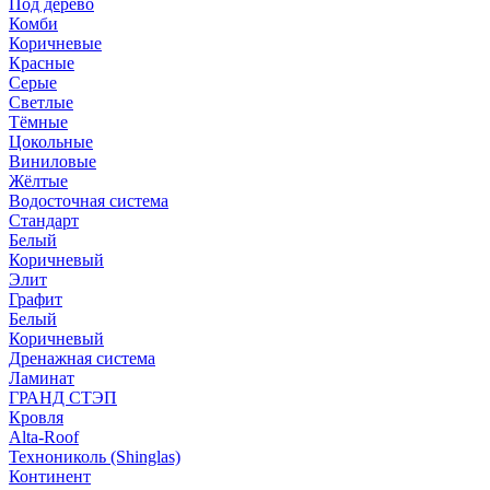
Под дерево
Комби
Коричневые
Красные
Серые
Светлые
Тёмные
Цокольные
Виниловые
Жёлтые
Водосточная система
Стандарт
Белый
Коричневый
Элит
Графит
Белый
Коричневый
Дренажная система
Ламинат
ГРАНД СТЭП
Кровля
Alta-Roof
Технониколь (Shinglas)
Континент