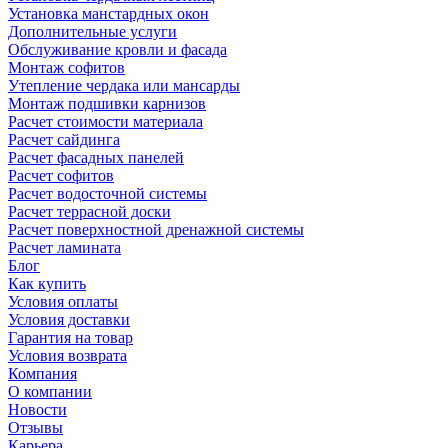
Установка манстардных окон
Дополнительные услуги
Обслуживание кровли и фасада
Монтаж софитов
Утепление чердака или мансарды
Монтаж подшивки карнизов
Расчет стоимости материала
Расчет сайдинга
Расчет фасадных панелей
Расчет софитов
Расчет водосточной системы
Расчет террасной доски
Расчет поверхностной дренажной системы
Расчет ламината
Блог
Как купить
Условия оплаты
Условия доставки
Гарантия на товар
Условия возврата
Компания
О компании
Новости
Отзывы
Карьера