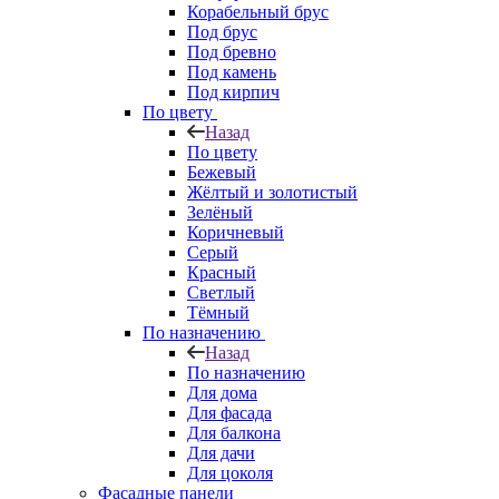
Корабельный брус
Под брус
Под бревно
Под камень
Под кирпич
По цвету
Назад
По цвету
Бежевый
Жёлтый и золотистый
Зелёный
Коричневый
Серый
Красный
Светлый
Тёмный
По назначению
Назад
По назначению
Для дома
Для фасада
Для балкона
Для дачи
Для цоколя
Фасадные панели