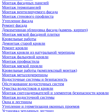
Монтаж фасадных панелей
Монтаж термопанелей
Монтаж вентилируемого фасада
Монтаж стенового профлиста
Утепление фасада
Ремонт фасада
Декоративная облицовка фасада (камень, кирпич)
Монтаж мягкой фасадной плитки
Кровельные работы
Демонтаж старой кровли
Ремонт кровли
Монтаж кровли из натуральной черепицы
Монтаж фальцевой кровли
Монтаж профнастила
Монтаж мягкой провли
Кровельные работы (комплексный монтаж)
Монтаж металлочерепицы
Водосточные системы и безопасность
Обслуживание водосточных систем
Очистка водостоков и кровли
Монтаж снегозадержателей и элементов безопасности кровли
Монтаж водосточной системы
Окна и лестницы
Утепление и герметизация оконных проемов
Установка чердачных лестниц