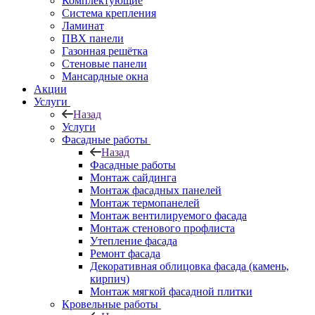
Комплектующие
Система крепления
Ламинат
ПВХ панели
Газонная решётка
Стеновые панели
Мансардные окна
Акции
Услуги
Назад
Услуги
Фасадные работы
Назад
Фасадные работы
Монтаж сайдинга
Монтаж фасадных панелей
Монтаж термопанелей
Монтаж вентилируемого фасада
Монтаж стенового профлиста
Утепление фасада
Ремонт фасада
Декоративная облицовка фасада (камень,
кирпич)
Монтаж мягкой фасадной плитки
Кровельные работы