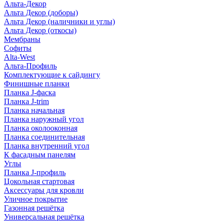
Альта-Декор
Альта Декор (доборы)
Альта Декор (наличники и углы)
Альта Декор (откосы)
Мембраны
Софиты
Alta-West
Альта-Профиль
Комплектующие к сайдингу
Финишные планки
Планка J-фаска
Планка J-trim
Планка начальная
Планка наружный угол
Планка околооконная
Планка соединительная
Планка внутренний угол
К фасадным панелям
Углы
Планка J-профиль
Цокольная стартовая
Аксессуары для кровли
Уличное покрытие
Газонная решётка
Универсальная решётка