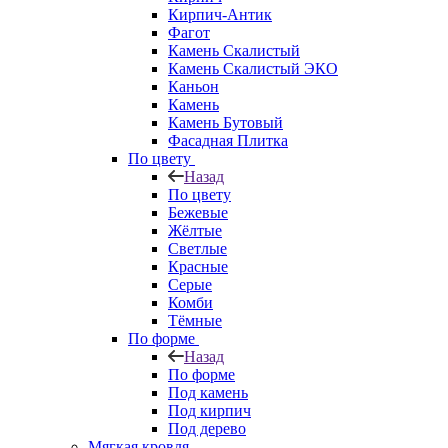
Кирпич-Антик
Фагот
Камень Скалистый
Камень Скалистый ЭКО
Каньон
Камень
Камень Бутовый
Фасадная Плитка
По цвету
Назад
По цвету
Бежевые
Жёлтые
Светлые
Красные
Серые
Комби
Тёмные
По форме
Назад
По форме
Под камень
Под кирпич
Под дерево
Мягкая кровля