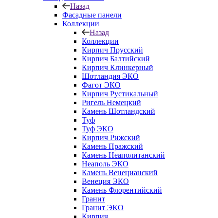
Назад
Фасадные панели
Коллекции
Назад
Коллекции
Кирпич Прусский
Кирпич Балтийский
Кирпич Клинкерный
Шотландия ЭКО
Фагот ЭКО
Кирпич Рустикальный
Ригель Немецкий
Камень Шотландский
Туф
Туф ЭКО
Кирпич Рижский
Камень Пражский
Камень Неаполитанский
Неаполь ЭКО
Камень Венецианский
Венеция ЭКО
Камень Флорентийский
Гранит
Гранит ЭКО
Кирпич