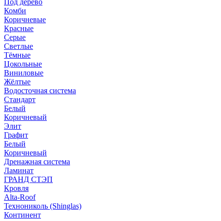
Под дерево
Комби
Коричневые
Красные
Серые
Светлые
Тёмные
Цокольные
Виниловые
Жёлтые
Водосточная система
Стандарт
Белый
Коричневый
Элит
Графит
Белый
Коричневый
Дренажная система
Ламинат
ГРАНД СТЭП
Кровля
Alta-Roof
Технониколь (Shinglas)
Континент