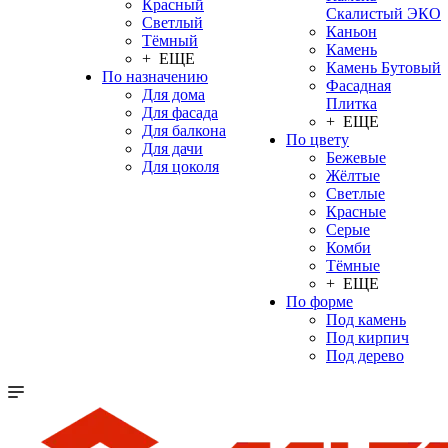
Красный
Скалистый ЭКО
Светлый
Каньон
Тёмный
Камень
+ ЕЩЕ
Камень Бутовый
По назначению
Фасадная
Для дома
Плитка
Для фасада
+ ЕЩЕ
Для балкона
По цвету
Для дачи
Бежевые
Для цоколя
Жёлтые
Светлые
Красные
Серые
Комби
Тёмные
+ ЕЩЕ
По форме
Под камень
Под кирпич
Под дерево