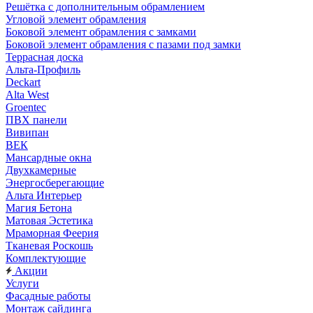
Решётка с дополнительным обрамлением
Угловой элемент обрамления
Боковой элемент обрамления с замками
Боковой элемент обрамления с пазами под замки
Террасная доска
Альта-Профиль
Deckart
Alta West
Groentec
ПВХ панели
Вивипан
ВЕК
Мансардные окна
Двухкамерные
Энергосберегающие
Альта Интерьер
Магия Бетона
Матовая Эстетика
Мраморная Феерия
Тканевая Роскошь
Комплектующие
Акции
Услуги
Фасадные работы
Монтаж сайдинга