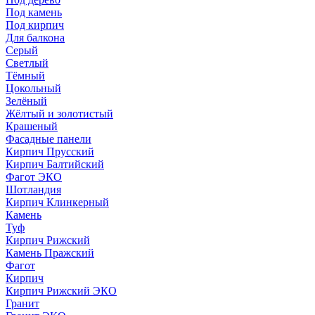
Под камень
Под кирпич
Для балкона
Серый
Светлый
Тёмный
Цокольный
Зелёный
Жёлтый и золотистый
Крашеный
Фасадные панели
Кирпич Прусский
Кирпич Балтийский
Фагот ЭКО
Шотландия
Кирпич Клинкерный
Камень
Туф
Кирпич Рижский
Камень Пражский
Фагот
Кирпич
Кирпич Рижский ЭКО
Гранит