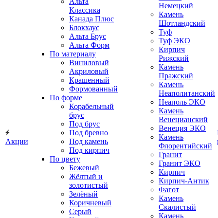
Альта
Немецкий
Классика
Камень
Канада Плюс
Шотландский
Блокхаус
Туф
Альта Брус
Туф ЭКО
Альта Форм
Кирпич
По материалу
Рижский
Виниловый
Камень
Акриловый
Пражский
Крашенный
Камень
Формованный
Неаполитанский
По форме
Неаполь ЭКО
Корабельный
Камень
брус
Венецианский
Под брус
Венеция ЭКО
Под бревно
Камень
Акции
Под камень
Флорентийский
Под кирпич
Гранит
По цвету
Гранит ЭКО
Бежевый
Кирпич
Жёлтый и
Кирпич-Антик
золотистый
Фагот
Зелёный
Камень
Коричневый
Скалистый
Серый
Камень