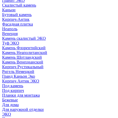
Гранит ЭКО
Скалистый камень
Каньон
Бутовый камень
Кирпич-Антик
Фасадная плитка
Неаполь
Венеция
Камень скалистый ЭКО
Туф ЭКО
Камень Флорентийский
Камень Неаполитанский
Камень Шотландский
Камень Венецианский
Кирпич Рустикальный
Ригель Немецкий
Гранд Каньон Эко
Кирпич Антик ЭКО
Под камень
Под кирпич
Планки для монтажа
Бежевые
Для дома
Для наружной отделки
ЭКO