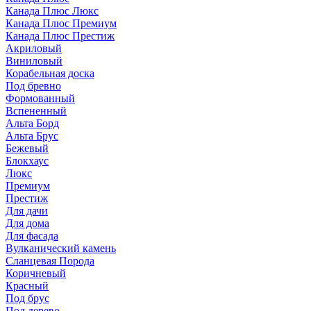
Канада Плюс Люкс
Канада Плюс Премиум
Канада Плюс Престиж
Акриловый
Виниловый
Корабельная доска
Под бревно
Формованный
Вспененный
Альта Борд
Альта Брус
Бежевый
Блокхаус
Люкс
Премиум
Престиж
Для дачи
Для дома
Для фасада
Вулканический камень
Сланцевая Порода
Коричневый
Красный
Под брус
Под дерево