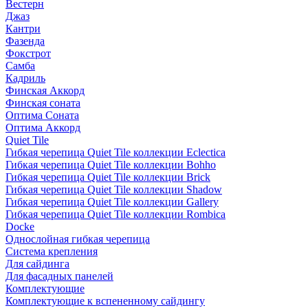
Вестерн
Джаз
Кантри
Фазенда
Фокстрот
Самба
Кадриль
Финская Аккорд
Финская соната
Оптима Соната
Оптима Аккорд
Quiet Tile
Гибкая черепица Quiet Tile коллекции Eclectica
Гибкая черепица Quiet Tile коллекции Bohho
Гибкая черепица Quiet Tile коллекции Brick
Гибкая черепица Quiet Tile коллекции Shadow
Гибкая черепица Quiet Tile коллекции Gallery
Гибкая черепица Quiet Tile коллекции Rombica
Docke
Однослойная гибкая черепица
Система крепления
Для сайдинга
Для фасадных панелей
Комплектующие
Комплектующие к вспененному сайдингу