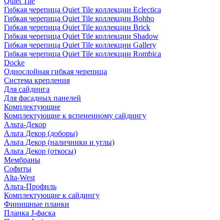
Quiet Tile
Гибкая черепица Quiet Tile коллекции Eclectica
Гибкая черепица Quiet Tile коллекции Bohho
Гибкая черепица Quiet Tile коллекции Brick
Гибкая черепица Quiet Tile коллекции Shadow
Гибкая черепица Quiet Tile коллекции Gallery
Гибкая черепица Quiet Tile коллекции Rombica
Docke
Однослойная гибкая черепица
Система крепления
Для сайдинга
Для фасадных панелей
Комплектующие
Комплектующие к вспененному сайдингу
Альта-Декор
Альта Декор (доборы)
Альта Декор (наличники и углы)
Альта Декор (откосы)
Мембраны
Софиты
Alta-West
Альта-Профиль
Комплектующие к сайдингу
Финишные планки
Планка J-фаска