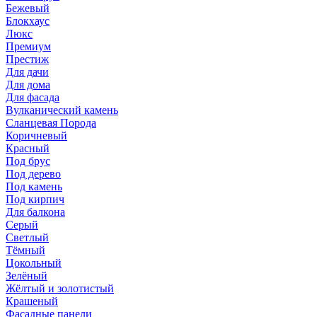
Бежевый
Блокхаус
Люкс
Премиум
Престиж
Для дачи
Для дома
Для фасада
Вулканический камень
Сланцевая Порода
Коричневый
Красный
Под брус
Под дерево
Под камень
Под кирпич
Для балкона
Серый
Светлый
Тёмный
Цокольный
Зелёный
Жёлтый и золотистый
Крашеный
Фасадные панели