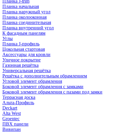
Планка J-trim
Планка начальная
Планка наружный угол
Планка околооконная
Планка соединительная
Планка внутренний угол
К фасадным панелям
Углы
Планка J-профиль
Цокольная стартовая
Аксессуары для кровли
Уличное покрытие
Газонная решётка
Универсальная решётка
Решётка с дополнительным обрамлением
Угловой элемент обрамления
Боковой элемент обрамления с замками
Боковой элемент обрамления с пазами под замки
Террасная доска
Альта-Профиль
Deckart
Alta West
Groentec
ПВХ панели
Вивипан