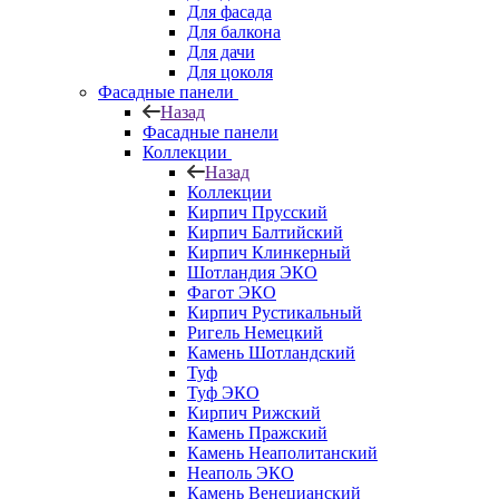
Для фасада
Для балкона
Для дачи
Для цоколя
Фасадные панели
Назад
Фасадные панели
Коллекции
Назад
Коллекции
Кирпич Прусский
Кирпич Балтийский
Кирпич Клинкерный
Шотландия ЭКО
Фагот ЭКО
Кирпич Рустикальный
Ригель Немецкий
Камень Шотландский
Туф
Туф ЭКО
Кирпич Рижский
Камень Пражский
Камень Неаполитанский
Неаполь ЭКО
Камень Венецианский