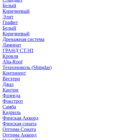
Белый
Коричневый
Элит
Графит
Белый
Коричневый
Дренажная система
Ламинат
ГРАНД СТЭП
Кровля
Alta-Roof
Технониколь (Shinglas)
Континент
Вестерн
Джаз
Кантри
Фазенда
Фокстрот
Самба
Кадриль
Финская Аккорд
Финская соната
Оптима Соната
Оптима Аккорд