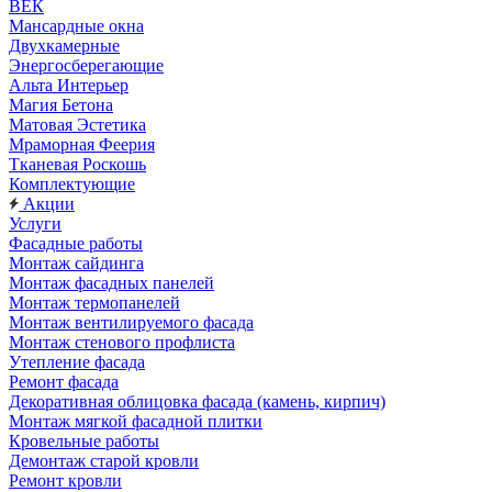
ВЕК
Мансардные окна
Двухкамерные
Энергосберегающие
Альта Интерьер
Магия Бетона
Матовая Эстетика
Мраморная Феерия
Тканевая Роскошь
Комплектующие
Акции
Услуги
Фасадные работы
Монтаж сайдинга
Монтаж фасадных панелей
Монтаж термопанелей
Монтаж вентилируемого фасада
Монтаж стенового профлиста
Утепление фасада
Ремонт фасада
Декоративная облицовка фасада (камень, кирпич)
Монтаж мягкой фасадной плитки
Кровельные работы
Демонтаж старой кровли
Ремонт кровли