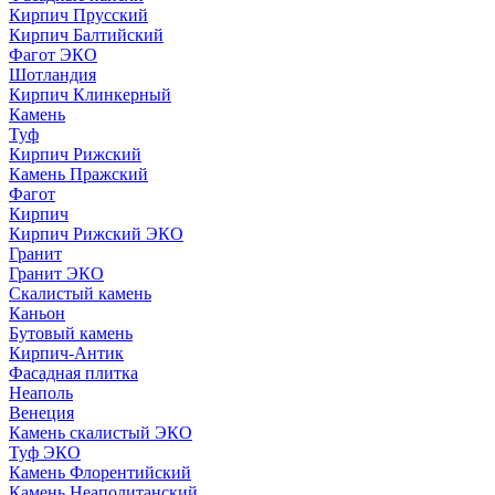
Кирпич Прусский
Кирпич Балтийский
Фагот ЭКО
Шотландия
Кирпич Клинкерный
Камень
Туф
Кирпич Рижский
Камень Пражский
Фагот
Кирпич
Кирпич Рижский ЭКО
Гранит
Гранит ЭКО
Скалистый камень
Каньон
Бутовый камень
Кирпич-Антик
Фасадная плитка
Неаполь
Венеция
Камень скалистый ЭКО
Туф ЭКО
Камень Флорентийский
Камень Неаполитанский