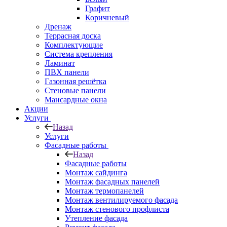
Графит
Коричневый
Дренаж
Террасная доска
Комплектующие
Система крепления
Ламинат
ПВХ панели
Газонная решётка
Стеновые панели
Мансардные окна
Акции
Услуги
Назад
Услуги
Фасадные работы
Назад
Фасадные работы
Монтаж сайдинга
Монтаж фасадных панелей
Монтаж термопанелей
Монтаж вентилируемого фасада
Монтаж стенового профлиста
Утепление фасада