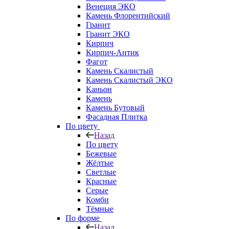
Венеция ЭКО
Камень Флорентийский
Гранит
Гранит ЭКО
Кирпич
Кирпич-Антик
Фагот
Камень Скалистый
Камень Скалистый ЭКО
Каньон
Камень
Камень Бутовый
Фасадная Плитка
По цвету
Назад
По цвету
Бежевые
Жёлтые
Светлые
Красные
Серые
Комби
Тёмные
По форме
Назад