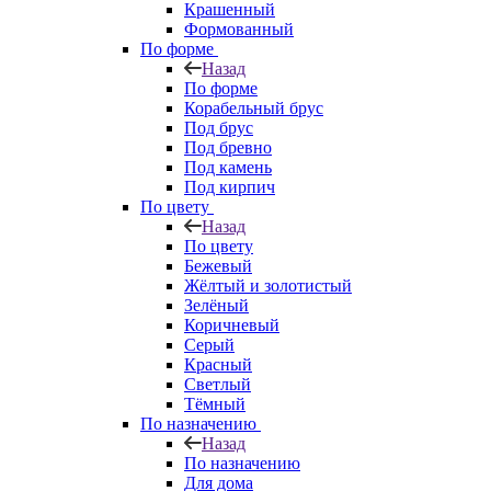
Крашенный
Формованный
По форме
Назад
По форме
Корабельный брус
Под брус
Под бревно
Под камень
Под кирпич
По цвету
Назад
По цвету
Бежевый
Жёлтый и золотистый
Зелёный
Коричневый
Серый
Красный
Светлый
Тёмный
По назначению
Назад
По назначению
Для дома