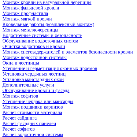
Монтаж кровли из натуральной черепицы
Монтаж фальцевой кровли
Монтаж профнастила
Монтаж мягкой провли
Кровельные работы (комплексный монтаж)
Монтаж металлочерепицы
Водосточные системы и безопасность
Обслуживание водосточных систем
Очистка водостоков и кровли
Монтаж снегозадержателей и элементов безопасности кровли
Монтаж водосточной системы
Окна и лестницы
Утепление и герметизация оконных проемов
Установка чердачных лестниц
Установка манстардных окон
Дополнительные услуги
Обслуживание кровли и фасада
Монтаж софитов
Утепление чердака или мансарды
Монтаж подшивки карнизов
Расчет стоимости материала
Расчет сайдинга
Расчет фасадных панелей
Расчет софитов
Расчет водосточной системы