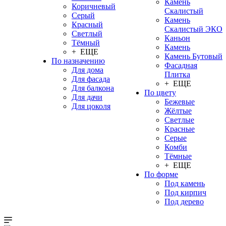
Камень
Коричневый
Скалистый
Серый
Камень
Красный
Скалистый ЭКО
Светлый
Каньон
Тёмный
Камень
+ ЕЩЕ
Камень Бутовый
По назначению
Фасадная
Для дома
Плитка
Для фасада
+ ЕЩЕ
Для балкона
По цвету
Для дачи
Бежевые
Для цоколя
Жёлтые
Светлые
Красные
Серые
Комби
Тёмные
+ ЕЩЕ
По форме
Под камень
Под кирпич
Под дерево