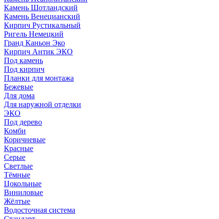
Камень Шотландский
Камень Венецианский
Кирпич Рустикальный
Ригель Немецкий
Гранд Каньон Эко
Кирпич Антик ЭКО
Под камень
Под кирпич
Планки для монтажа
Бежевые
Для дома
Для наружной отделки
ЭКO
Под дерево
Комби
Коричневые
Красные
Серые
Светлые
Тёмные
Цокольные
Виниловые
Жёлтые
Водосточная система
Стандарт