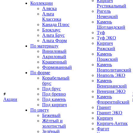
Кирпич
Коллекции
Рустикальный
Аляска
Ригель
Альта
Немецкий
Классика
Камень
Канада Плюс
Шотландский
Блокхаус
Туф
Альта Брус
Туф ЭКО
Альта Форм
Кирпич
По материалу
Рижский
Виниловый
Камень
Акриловый
Пражский
Крашенный
Камень
Формованный
Неаполитанский
По форме
Неаполь ЭКО
Корабельный
Камень
брус
Венецианский
Под брус
Венеция ЭКО
Под бревно
Камень
Акции
Под камень
Флорентийский
Под кирпич
Гранит
По цвету
Гранит ЭКО
Бежевый
Кирпич
Жёлтый и
Кирпич-Антик
золотистый
Фагот
Зелёный