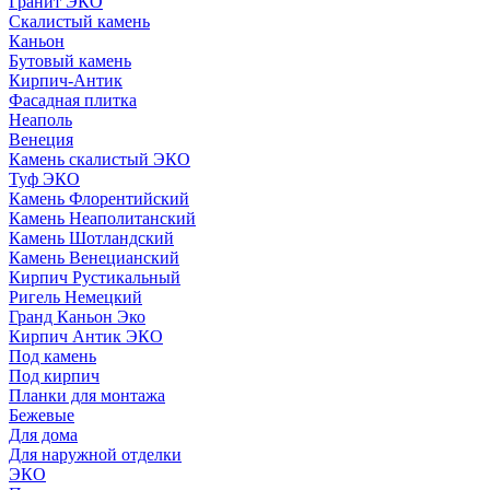
Гранит ЭКО
Скалистый камень
Каньон
Бутовый камень
Кирпич-Антик
Фасадная плитка
Неаполь
Венеция
Камень скалистый ЭКО
Туф ЭКО
Камень Флорентийский
Камень Неаполитанский
Камень Шотландский
Камень Венецианский
Кирпич Рустикальный
Ригель Немецкий
Гранд Каньон Эко
Кирпич Антик ЭКО
Под камень
Под кирпич
Планки для монтажа
Бежевые
Для дома
Для наружной отделки
ЭКO