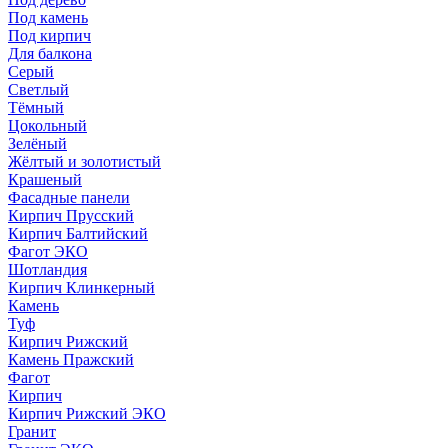
Под камень
Под кирпич
Для балкона
Серый
Светлый
Тёмный
Цокольный
Зелёный
Жёлтый и золотистый
Крашеный
Фасадные панели
Кирпич Прусский
Кирпич Балтийский
Фагот ЭКО
Шотландия
Кирпич Клинкерный
Камень
Туф
Кирпич Рижский
Камень Пражский
Фагот
Кирпич
Кирпич Рижский ЭКО
Гранит