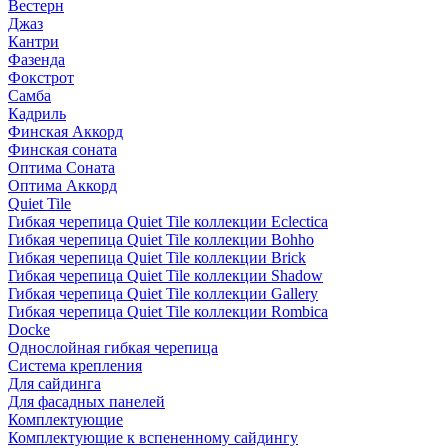
Вестерн
Джаз
Кантри
Фазенда
Фокстрот
Самба
Кадриль
Финская Аккорд
Финская соната
Оптима Соната
Оптима Аккорд
Quiet Tile
Гибкая черепица Quiet Tile коллекции Eclectica
Гибкая черепица Quiet Tile коллекции Bohho
Гибкая черепица Quiet Tile коллекции Brick
Гибкая черепица Quiet Tile коллекции Shadow
Гибкая черепица Quiet Tile коллекции Gallery
Гибкая черепица Quiet Tile коллекции Rombica
Docke
Однослойная гибкая черепица
Система крепления
Для сайдинга
Для фасадных панелей
Комплектующие
Комплектующие к вспененному сайдингу