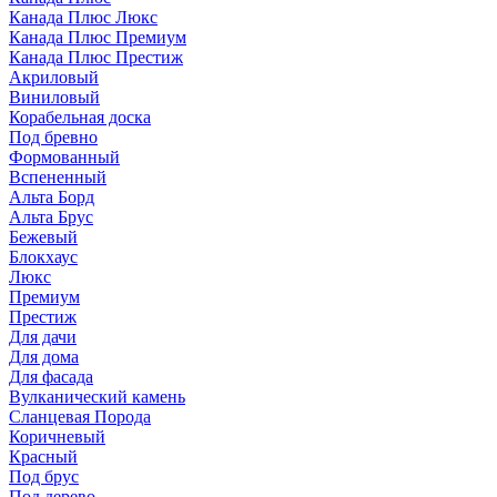
Канада Плюс Люкс
Канада Плюс Премиум
Канада Плюс Престиж
Акриловый
Виниловый
Корабельная доска
Под бревно
Формованный
Вспененный
Альта Борд
Альта Брус
Бежевый
Блокхаус
Люкс
Премиум
Престиж
Для дачи
Для дома
Для фасада
Вулканический камень
Сланцевая Порода
Коричневый
Красный
Под брус
Под дерево