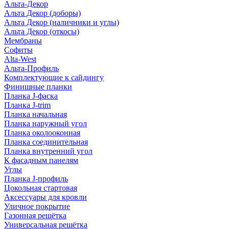
Альта-Декор
Альта Декор (доборы)
Альта Декор (наличники и углы)
Альта Декор (откосы)
Мембраны
Софиты
Alta-West
Альта-Профиль
Комплектующие к сайдингу
Финишные планки
Планка J-фаска
Планка J-trim
Планка начальная
Планка наружный угол
Планка околооконная
Планка соединительная
Планка внутренний угол
К фасадным панелям
Углы
Планка J-профиль
Цокольная стартовая
Аксессуары для кровли
Уличное покрытие
Газонная решётка
Универсальная решётка