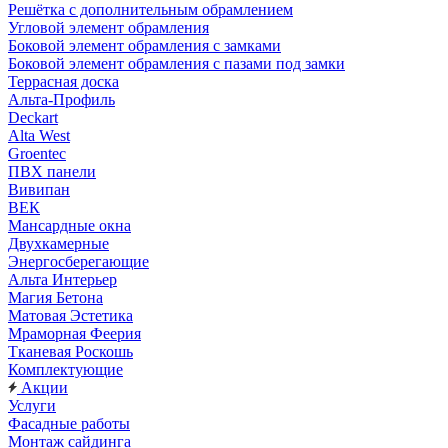
Решётка с дополнительным обрамлением
Угловой элемент обрамления
Боковой элемент обрамления с замками
Боковой элемент обрамления с пазами под замки
Террасная доска
Альта-Профиль
Deckart
Alta West
Groentec
ПВХ панели
Вивипан
ВЕК
Мансардные окна
Двухкамерные
Энергосберегающие
Альта Интерьер
Магия Бетона
Матовая Эстетика
Мраморная Феерия
Тканевая Роскошь
Комплектующие
Акции
Услуги
Фасадные работы
Монтаж сайдинга