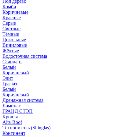
Под дерево
Комби
Коричневые
Красные
Серые
Светлые
Тёмные
Цокольные
Виниловые
Жёлтые
Водосточная система
Стандарт
Белый
Коричневый
Элит
Графит
Белый
Коричневый
Дренажная система
Ламинат
ГРАНД СТЭП
Кровля
Alta-Roof
Технониколь (Shinglas)
Континент