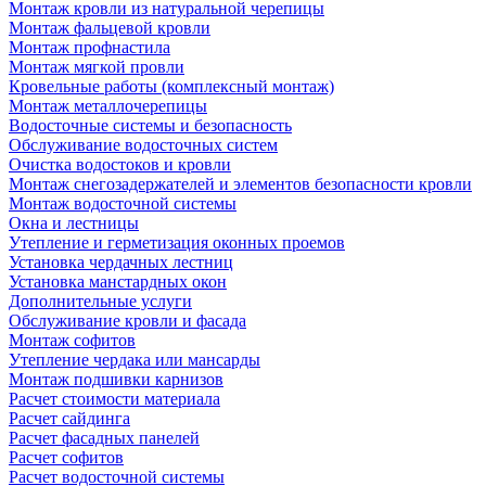
Монтаж кровли из натуральной черепицы
Монтаж фальцевой кровли
Монтаж профнастила
Монтаж мягкой провли
Кровельные работы (комплексный монтаж)
Монтаж металлочерепицы
Водосточные системы и безопасность
Обслуживание водосточных систем
Очистка водостоков и кровли
Монтаж снегозадержателей и элементов безопасности кровли
Монтаж водосточной системы
Окна и лестницы
Утепление и герметизация оконных проемов
Установка чердачных лестниц
Установка манстардных окон
Дополнительные услуги
Обслуживание кровли и фасада
Монтаж софитов
Утепление чердака или мансарды
Монтаж подшивки карнизов
Расчет стоимости материала
Расчет сайдинга
Расчет фасадных панелей
Расчет софитов
Расчет водосточной системы