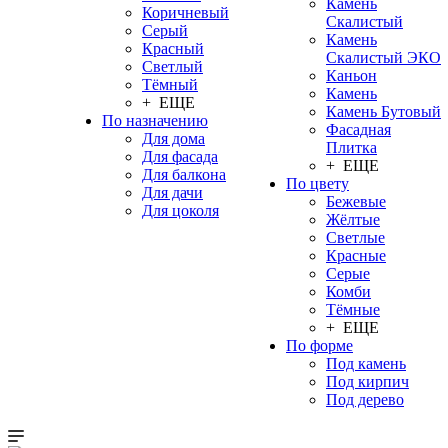
Камень
Коричневый
Скалистый
Серый
Камень
Красный
Скалистый ЭКО
Светлый
Каньон
Тёмный
Камень
+ ЕЩЕ
Камень Бутовый
По назначению
Фасадная
Для дома
Плитка
Для фасада
+ ЕЩЕ
Для балкона
По цвету
Для дачи
Бежевые
Для цоколя
Жёлтые
Светлые
Красные
Серые
Комби
Тёмные
+ ЕЩЕ
По форме
Под камень
Под кирпич
Под дерево