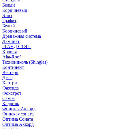
Белый
Коричневый
Элит
Графит
Белый
Коричневый
Дренажная система
Ламинат
ГРАНД СТЭП
Кровля
Alta-Roof
Технониколь (Shinglas)
Континент
Вестерн
Джаз
Кантри
Фазенда
Фокстрот
Самба
Кадриль
Финская Аккорд
Финская соната
Оптима Соната
Оптима Аккорд