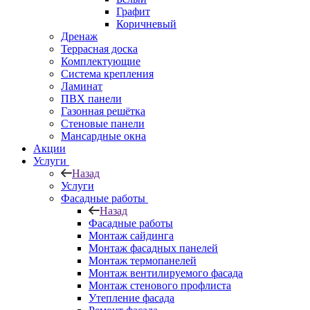
Графит
Коричневый
Дренаж
Террасная доска
Комплектующие
Система крепления
Ламинат
ПВХ панели
Газонная решётка
Стеновые панели
Мансардные окна
Акции
Услуги
Назад
Услуги
Фасадные работы
Назад
Фасадные работы
Монтаж сайдинга
Монтаж фасадных панелей
Монтаж термопанелей
Монтаж вентилируемого фасада
Монтаж стенового профлиста
Утепление фасада