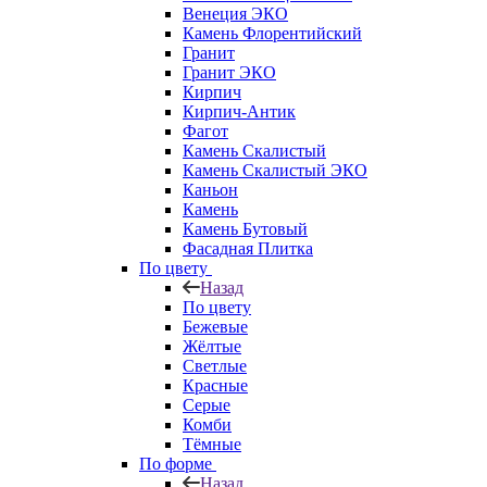
Венеция ЭКО
Камень Флорентийский
Гранит
Гранит ЭКО
Кирпич
Кирпич-Антик
Фагот
Камень Скалистый
Камень Скалистый ЭКО
Каньон
Камень
Камень Бутовый
Фасадная Плитка
По цвету
Назад
По цвету
Бежевые
Жёлтые
Светлые
Красные
Серые
Комби
Тёмные
По форме
Назад