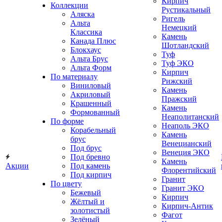
Кирпич
Коллекции
Рустикальный
Аляска
Ригель
Альта
Немецкий
Классика
Камень
Канада Плюс
Шотландский
Блокхаус
Туф
Альта Брус
Туф ЭКО
Альта Форм
Кирпич
По материалу
Рижский
Виниловый
Камень
Акриловый
Пражский
Крашенный
Камень
Формованный
Неаполитанский
По форме
Неаполь ЭКО
Корабельный
Камень
брус
Венецианский
Под брус
Венеция ЭКО
Под бревно
Камень
Акции
Под камень
Флорентийский
Под кирпич
Гранит
По цвету
Гранит ЭКО
Бежевый
Кирпич
Жёлтый и
Кирпич-Антик
золотистый
Фагот
Зелёный