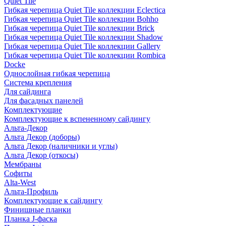
Quiet Tile
Гибкая черепица Quiet Tile коллекции Eclectica
Гибкая черепица Quiet Tile коллекции Bohho
Гибкая черепица Quiet Tile коллекции Brick
Гибкая черепица Quiet Tile коллекции Shadow
Гибкая черепица Quiet Tile коллекции Gallery
Гибкая черепица Quiet Tile коллекции Rombica
Docke
Однослойная гибкая черепица
Система крепления
Для сайдинга
Для фасадных панелей
Комплектующие
Комплектующие к вспененному сайдингу
Альта-Декор
Альта Декор (доборы)
Альта Декор (наличники и углы)
Альта Декор (откосы)
Мембраны
Софиты
Alta-West
Альта-Профиль
Комплектующие к сайдингу
Финишные планки
Планка J-фаска