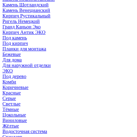
Камень Шотландский
Камень Венецианский
Кирпич Рустикальный
Ригель Немецкий
Гранд Каньон Эко
Кирпич Антик ЭКО
Под камень
Под кирпич
Планки для монтажа
Бежевые
Для дома
Для наружной отделки
ЭКO
Под дерево
Комби
Коричневые
Красные
Серые
Светлые
Тёмные
Цокольные
Виниловые
Жёлтые
Водосточная система
Стандарт