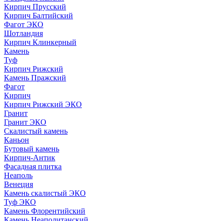
Кирпич Прусский
Кирпич Балтийский
Фагот ЭКО
Шотландия
Кирпич Клинкерный
Камень
Туф
Кирпич Рижский
Камень Пражский
Фагот
Кирпич
Кирпич Рижский ЭКО
Гранит
Гранит ЭКО
Скалистый камень
Каньон
Бутовый камень
Кирпич-Антик
Фасадная плитка
Неаполь
Венеция
Камень скалистый ЭКО
Туф ЭКО
Камень Флорентийский
Камень Неаполитанский