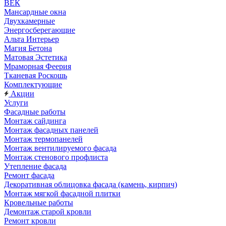
ВЕК
Мансардные окна
Двухкамерные
Энергосберегающие
Альта Интерьер
Магия Бетона
Матовая Эстетика
Мраморная Феерия
Тканевая Роскошь
Комплектующие
Акции
Услуги
Фасадные работы
Монтаж сайдинга
Монтаж фасадных панелей
Монтаж термопанелей
Монтаж вентилируемого фасада
Монтаж стенового профлиста
Утепление фасада
Ремонт фасада
Декоративная облицовка фасада (камень, кирпич)
Монтаж мягкой фасадной плитки
Кровельные работы
Демонтаж старой кровли
Ремонт кровли