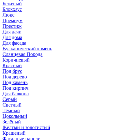
Бежевый
Блокхаус
Люкс
Премиум
Престиж
Для дачи
Для дома
Для фасада
Вулканический камень
Сланцевая Порода
Коричневый
Красный
Под брус
Под дерево
Под камень
Под кирпич
Для балкона
Серый
Светлый
Тёмный
Цокольный
Зелёный
Жёлтый и золотистый
Крашеный
Фасадные панели