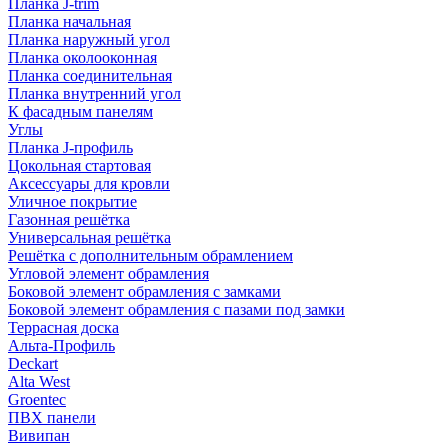
Планка J-trim
Планка начальная
Планка наружный угол
Планка околооконная
Планка соединительная
Планка внутренний угол
К фасадным панелям
Углы
Планка J-профиль
Цокольная стартовая
Аксессуары для кровли
Уличное покрытие
Газонная решётка
Универсальная решётка
Решётка с дополнительным обрамлением
Угловой элемент обрамления
Боковой элемент обрамления с замками
Боковой элемент обрамления с пазами под замки
Террасная доска
Альта-Профиль
Deckart
Alta West
Groentec
ПВХ панели
Вивипан