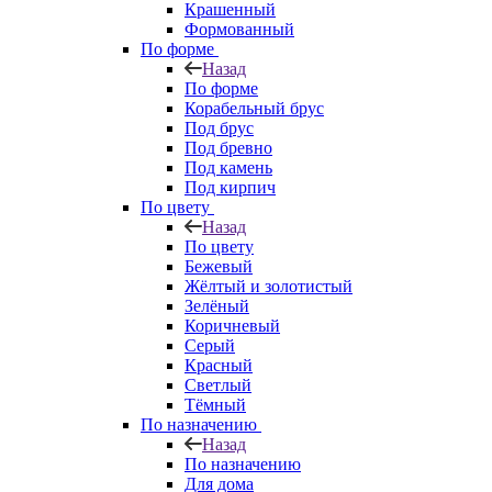
Крашенный
Формованный
По форме
Назад
По форме
Корабельный брус
Под брус
Под бревно
Под камень
Под кирпич
По цвету
Назад
По цвету
Бежевый
Жёлтый и золотистый
Зелёный
Коричневый
Серый
Красный
Светлый
Тёмный
По назначению
Назад
По назначению
Для дома