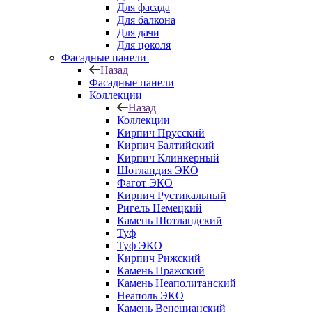
Для фасада
Для балкона
Для дачи
Для цоколя
Фасадные панели
Назад
Фасадные панели
Коллекции
Назад
Коллекции
Кирпич Прусский
Кирпич Балтийский
Кирпич Клинкерный
Шотландия ЭКО
Фагот ЭКО
Кирпич Рустикальный
Ригель Немецкий
Камень Шотландский
Туф
Туф ЭКО
Кирпич Рижский
Камень Пражский
Камень Неаполитанский
Неаполь ЭКО
Камень Венецианский