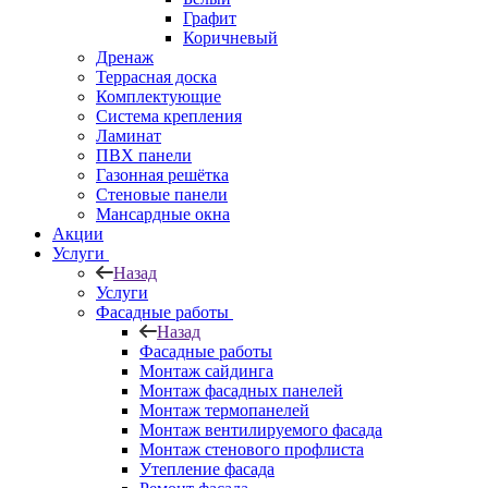
Графит
Коричневый
Дренаж
Террасная доска
Комплектующие
Система крепления
Ламинат
ПВХ панели
Газонная решётка
Стеновые панели
Мансардные окна
Акции
Услуги
Назад
Услуги
Фасадные работы
Назад
Фасадные работы
Монтаж сайдинга
Монтаж фасадных панелей
Монтаж термопанелей
Монтаж вентилируемого фасада
Монтаж стенового профлиста
Утепление фасада