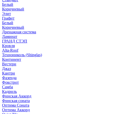
Белый
Коричневый
Элит
Графит
Белый
Коричневый
Дренажная система
Ламинат
ГРАНД СТЭП
Кровля
Alta-Roof
Технониколь (Shinglas)
Континент
Вестерн
Джаз
Кантри
Фазенда
Фокстрот
Самба
Кадриль
Финская Аккорд
Финская соната
Оптима Соната
Оптима Аккорд