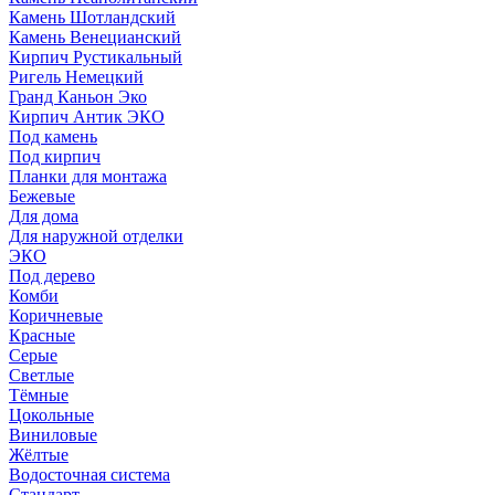
Камень Шотландский
Камень Венецианский
Кирпич Рустикальный
Ригель Немецкий
Гранд Каньон Эко
Кирпич Антик ЭКО
Под камень
Под кирпич
Планки для монтажа
Бежевые
Для дома
Для наружной отделки
ЭКO
Под дерево
Комби
Коричневые
Красные
Серые
Светлые
Тёмные
Цокольные
Виниловые
Жёлтые
Водосточная система
Стандарт