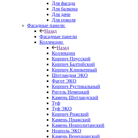
Для фасада
Для балкона
Для дачи
Для цоколя
Фасадные панели
Назад
Фасадные панели
Коллекции
Назад
Коллекции
Кирпич Прусский
Кирпич Балтийский
Кирпич Клинкерный
Шотландия ЭКО
Фагот ЭКО
Кирпич Рустикальный
Ригель Немецкий
Камень Шотландский
Туф
Туф ЭКО
Кирпич Рижский
Камень Пражский
Камень Неаполитанский
Неаполь ЭКО
Камень Венецианский