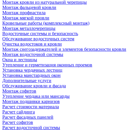
Монтаж кровли из натуральной черепицы
Монтаж фальцевой кровли
Монтаж профнастила
Монтаж мягкой провли
Кровельные работы (комплексный монтаж)
Монтаж металлочерепицы
Водосточные системы и безопасность
Обслуживание водосточных систем
Очистка водостоков и кровли
Монтаж снегозадержателей и элементов безопасности кровли
Монтаж водосточной системы
Окна и лестницы
Утепление и герметизация оконных проемов
Установка чердачных лестниц
Установка манстардных окон
Дополнительные услуги
Обслуживание кровли и фасада
Монтаж софитов
Утепление чердака или мансарды
Монтаж подшивки карнизов
Расчет стоимости материала
Расчет сайдинга
Расчет фасадных панелей
Расчет софитов
Расчет водосточной системы