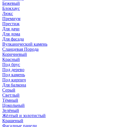
Бежевый
Блокхаус
Люкс
Премиум
Престиж
Для дачи
Для дома
Для фасада
Вулканический камень
Сланцевая Порода
Коричневый
Красный
Под брус
Под дерево
Под камень
Под кирпич
Для балкона
Серый
Светлый
Тёмный
Цокольный
Зелёный
Жёлтый и золотистый
Крашеный
Фасадные панели