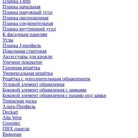
Планка J-trim
Планка начальная
Планка наружный угол
Планка околооконная
Планка соединительная
Планка внутренний угол
К фасадным панелям
Углы
Планка J-профиль
Цокольная стартовая
Аксессуары для кровли
Уличное покрытие
Газонная решётка
Универсальная решётка
Решётка с дополнительным обрамлением
Угловой элемент обрамления
Боковой элемент обрамления с замками
Боковой элемент обрамления с пазами под замки
Террасная доска
Альта-Профиль
Deckart
Alta West
Groentec
ПВХ панели
Вивипан