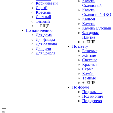
Камень
Коричневый
Скалистый
Серый
Камень
Красный
Скалистый ЭКО
Светлый
Каньон
Тёмный
Камень
+ ЕЩЕ
Камень Бутовый
По назначению
Фасадная
Для дома
Плитка
Для фасада
+ ЕЩЕ
Для балкона
По цвету
Для дачи
Бежевые
Для цоколя
Жёлтые
Светлые
Красные
Серые
Комби
Тёмные
+ ЕЩЕ
По форме
Под камень
Под кирпич
Под дерево