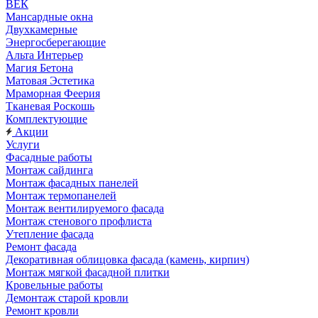
ВЕК
Мансардные окна
Двухкамерные
Энергосберегающие
Альта Интерьер
Магия Бетона
Матовая Эстетика
Мраморная Феерия
Тканевая Роскошь
Комплектующие
Акции
Услуги
Фасадные работы
Монтаж сайдинга
Монтаж фасадных панелей
Монтаж термопанелей
Монтаж вентилируемого фасада
Монтаж стенового профлиста
Утепление фасада
Ремонт фасада
Декоративная облицовка фасада (камень, кирпич)
Монтаж мягкой фасадной плитки
Кровельные работы
Демонтаж старой кровли
Ремонт кровли