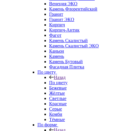
Венеция ЭКО
Камень Флорентийский
Гранит
Гранит ЭКО
Кирпич
Кирпич-Антик
Фагот
Камень Скалистый
Камень Скалистый ЭКО
Каньон
Камень
Камень Бутовый
Фасадная Плитка
По цвету
Назад
По цвету
Бежевые
Жёлтые
Светлые
Красные
Серые
Комби
Тёмные
По форме
Назад