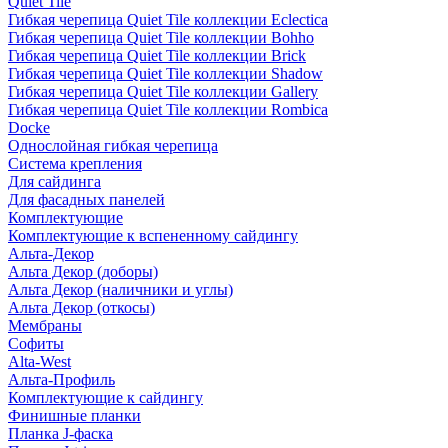
Quiet Tile
Гибкая черепица Quiet Tile коллекции Eclectica
Гибкая черепица Quiet Tile коллекции Bohho
Гибкая черепица Quiet Tile коллекции Brick
Гибкая черепица Quiet Tile коллекции Shadow
Гибкая черепица Quiet Tile коллекции Gallery
Гибкая черепица Quiet Tile коллекции Rombica
Docke
Однослойная гибкая черепица
Система крепления
Для сайдинга
Для фасадных панелей
Комплектующие
Комплектующие к вспененному сайдингу
Альта-Декор
Альта Декор (доборы)
Альта Декор (наличники и углы)
Альта Декор (откосы)
Мембраны
Софиты
Alta-West
Альта-Профиль
Комплектующие к сайдингу
Финишные планки
Планка J-фаска