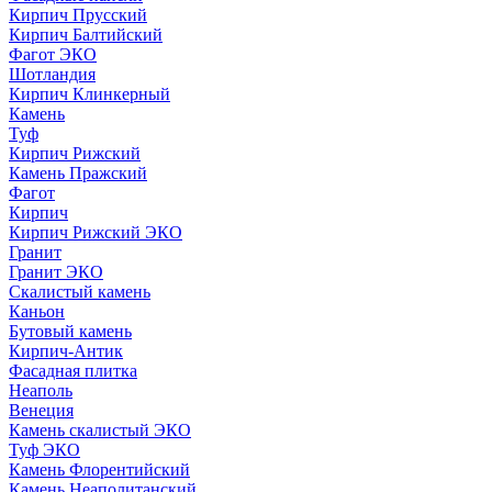
Кирпич Прусский
Кирпич Балтийский
Фагот ЭКО
Шотландия
Кирпич Клинкерный
Камень
Туф
Кирпич Рижский
Камень Пражский
Фагот
Кирпич
Кирпич Рижский ЭКО
Гранит
Гранит ЭКО
Скалистый камень
Каньон
Бутовый камень
Кирпич-Антик
Фасадная плитка
Неаполь
Венеция
Камень скалистый ЭКО
Туф ЭКО
Камень Флорентийский
Камень Неаполитанский