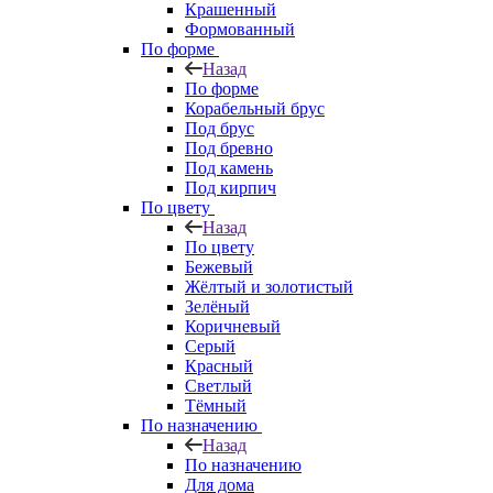
Крашенный
Формованный
По форме
Назад
По форме
Корабельный брус
Под брус
Под бревно
Под камень
Под кирпич
По цвету
Назад
По цвету
Бежевый
Жёлтый и золотистый
Зелёный
Коричневый
Серый
Красный
Светлый
Тёмный
По назначению
Назад
По назначению
Для дома