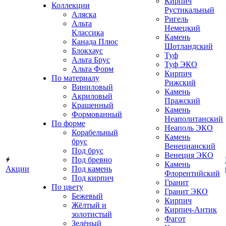
Кирпич
Коллекции
Рустикальный
Аляска
Ригель
Альта
Немецкий
Классика
Камень
Канада Плюс
Шотландский
Блокхаус
Туф
Альта Брус
Туф ЭКО
Альта Форм
Кирпич
По материалу
Рижский
Виниловый
Камень
Акриловый
Пражский
Крашенный
Камень
Формованный
Неаполитанский
По форме
Неаполь ЭКО
Корабельный
Камень
брус
Венецианский
Под брус
Венеция ЭКО
Под бревно
Камень
Акции
Под камень
Флорентийский
Под кирпич
Гранит
По цвету
Гранит ЭКО
Бежевый
Кирпич
Жёлтый и
Кирпич-Антик
золотистый
Фагот
Зелёный