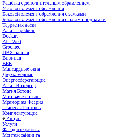
Решётка с дополнительным обрамлением
Угловой элемент обрамления
Боковой элемент обрамления с замками
Боковой элемент обрамления с пазами под замки
Террасная доска
Альта-Профиль
Deckart
Alta West
Groentec
ПВХ панели
Вивипан
ВЕК
Мансардные окна
Двухкамерные
Энергосберегающие
Альта Интерьер
Магия Бетона
Матовая Эстетика
Мраморная Феерия
Тканевая Роскошь
Комплектующие
Акции
Услуги
Фасадные работы
Монтаж сайдинга