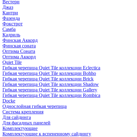
Вестерн
Джаз
Кантри
Фазенда
Фокстрот
Самба
Кадриль
Финская Аккорд
Финская соната
Оптима Соната
Оптима Аккорд
Quiet Tile
Гибкая черепица Quiet Tile коллекции Eclectica
Гибкая черепица Quiet Tile коллекции Bohho
Гибкая черепица Quiet Tile коллекции Brick
Гибкая черепица Quiet Tile коллекции Shadow
Гибкая черепица Quiet Tile коллекции Gallery
Гибкая черепица Quiet Tile коллекции Rombica
Docke
Однослойная гибкая черепица
Система крепления
Для сайдинга
Для фасадных панелей
Комплектующие
Комплектующие к вспененному сайдингу