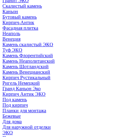
Гранит ЭКО
Скалистый камень
Каньон
Бутовый камень
Кирпич-Антик
Фасадная плитка
Неаполь
Венеция
Камень скалистый ЭКО
Туф ЭКО
Камень Флорентийский
Камень Неаполитанский
Камень Шотландский
Камень Венецианский
Кирпич Рустикальный
Ригель Немецкий
Гранд Каньон Эко
Кирпич Антик ЭКО
Под камень
Под кирпич
Планки для монтажа
Бежевые
Для дома
Для наружной отделки
ЭКO