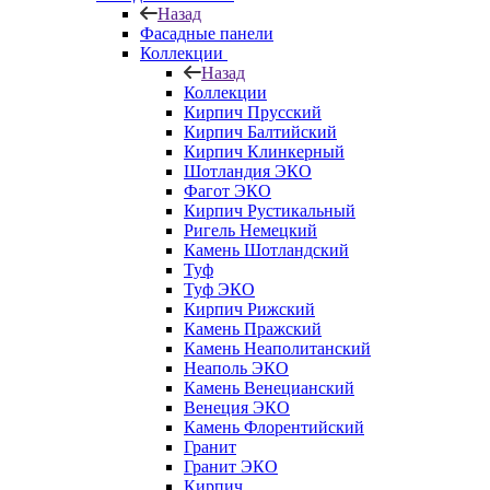
Назад
Фасадные панели
Коллекции
Назад
Коллекции
Кирпич Прусский
Кирпич Балтийский
Кирпич Клинкерный
Шотландия ЭКО
Фагот ЭКО
Кирпич Рустикальный
Ригель Немецкий
Камень Шотландский
Туф
Туф ЭКО
Кирпич Рижский
Камень Пражский
Камень Неаполитанский
Неаполь ЭКО
Камень Венецианский
Венеция ЭКО
Камень Флорентийский
Гранит
Гранит ЭКО
Кирпич