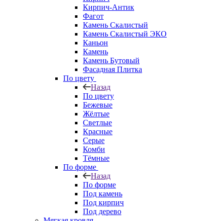
Кирпич-Антик
Фагот
Камень Скалистый
Камень Скалистый ЭКО
Каньон
Камень
Камень Бутовый
Фасадная Плитка
По цвету
Назад
По цвету
Бежевые
Жёлтые
Светлые
Красные
Серые
Комби
Тёмные
По форме
Назад
По форме
Под камень
Под кирпич
Под дерево
Мягкая кровля