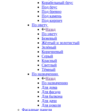
Корабельный брус
Под брус
Под бревно
Под камень
Под кирпич
По цвету
Назад
По цвету
Бежевый
Жёлтый и золотистый
Зелёный
Коричневый
Серый
Красный
Светлый
Тёмный
По назначению
Назад
По назначению
Для дома
Для фасада
Для балкона
Для дачи
Для цоколя
Фасадные панели