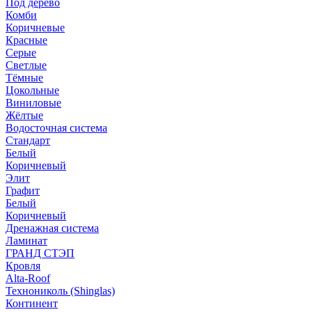
Под дерево
Комби
Коричневые
Красные
Серые
Светлые
Тёмные
Цокольные
Виниловые
Жёлтые
Водосточная система
Стандарт
Белый
Коричневый
Элит
Графит
Белый
Коричневый
Дренажная система
Ламинат
ГРАНД СТЭП
Кровля
Alta-Roof
Технониколь (Shinglas)
Континент