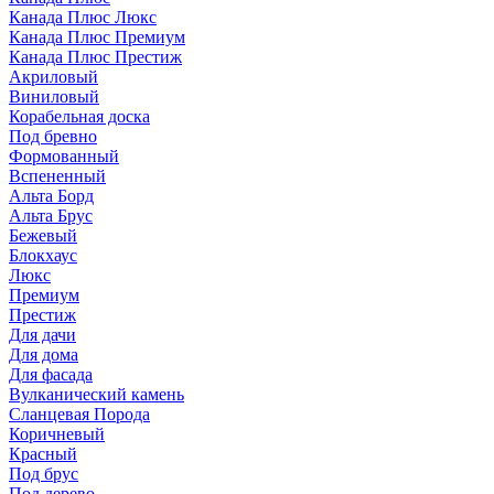
Канада Плюс Люкс
Канада Плюс Премиум
Канада Плюс Престиж
Акриловый
Виниловый
Корабельная доска
Под бревно
Формованный
Вспененный
Альта Борд
Альта Брус
Бежевый
Блокхаус
Люкс
Премиум
Престиж
Для дачи
Для дома
Для фасада
Вулканический камень
Сланцевая Порода
Коричневый
Красный
Под брус
Под дерево