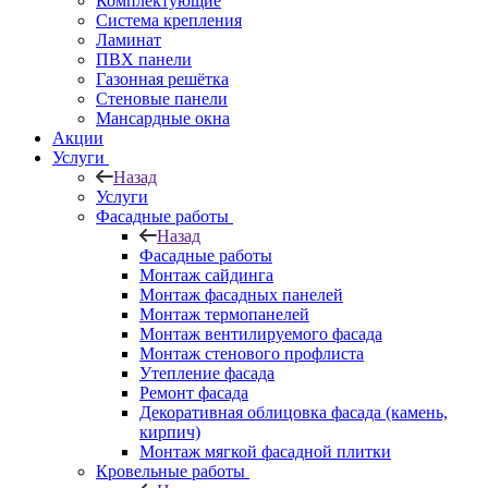
Комплектующие
Система крепления
Ламинат
ПВХ панели
Газонная решётка
Стеновые панели
Мансардные окна
Акции
Услуги
Назад
Услуги
Фасадные работы
Назад
Фасадные работы
Монтаж сайдинга
Монтаж фасадных панелей
Монтаж термопанелей
Монтаж вентилируемого фасада
Монтаж стенового профлиста
Утепление фасада
Ремонт фасада
Декоративная облицовка фасада (камень,
кирпич)
Монтаж мягкой фасадной плитки
Кровельные работы