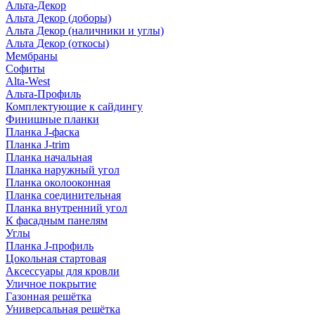
Альта-Декор
Альта Декор (доборы)
Альта Декор (наличники и углы)
Альта Декор (откосы)
Мембраны
Софиты
Alta-West
Альта-Профиль
Комплектующие к сайдингу
Финишные планки
Планка J-фаска
Планка J-trim
Планка начальная
Планка наружный угол
Планка околооконная
Планка соединительная
Планка внутренний угол
К фасадным панелям
Углы
Планка J-профиль
Цокольная стартовая
Аксессуары для кровли
Уличное покрытие
Газонная решётка
Универсальная решётка