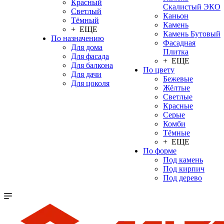
Красный
Скалистый ЭКО
Светлый
Каньон
Тёмный
Камень
+ ЕЩЕ
Камень Бутовый
По назначению
Фасадная
Для дома
Плитка
Для фасада
+ ЕЩЕ
Для балкона
По цвету
Для дачи
Бежевые
Для цоколя
Жёлтые
Светлые
Красные
Серые
Комби
Тёмные
+ ЕЩЕ
По форме
Под камень
Под кирпич
Под дерево