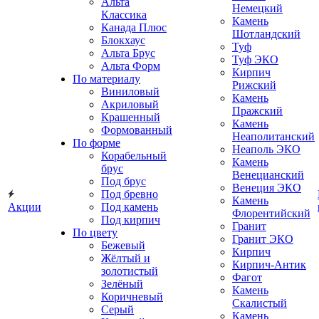
Альта
Немецкий
Классика
Камень
Канада Плюс
Шотландский
Блокхаус
Туф
Альта Брус
Туф ЭКО
Альта Форм
Кирпич
По материалу
Рижский
Виниловый
Камень
Акриловый
Пражский
Крашенный
Камень
Формованный
Неаполитанский
По форме
Неаполь ЭКО
Корабельный
Камень
брус
Венецианский
Под брус
Венеция ЭКО
Под бревно
Камень
Акции
Под камень
Флорентийский
Под кирпич
Гранит
По цвету
Гранит ЭКО
Бежевый
Кирпич
Жёлтый и
Кирпич-Антик
золотистый
Фагот
Зелёный
Камень
Коричневый
Скалистый
Серый
Камень