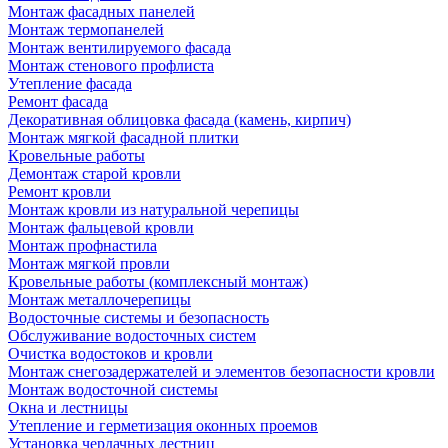
Монтаж фасадных панелей
Монтаж термопанелей
Монтаж вентилируемого фасада
Монтаж стенового профлиста
Утепление фасада
Ремонт фасада
Декоративная облицовка фасада (камень, кирпич)
Монтаж мягкой фасадной плитки
Кровельные работы
Демонтаж старой кровли
Ремонт кровли
Монтаж кровли из натуральной черепицы
Монтаж фальцевой кровли
Монтаж профнастила
Монтаж мягкой провли
Кровельные работы (комплексный монтаж)
Монтаж металлочерепицы
Водосточные системы и безопасность
Обслуживание водосточных систем
Очистка водостоков и кровли
Монтаж снегозадержателей и элементов безопасности кровли
Монтаж водосточной системы
Окна и лестницы
Утепление и герметизация оконных проемов
Установка чердачных лестниц