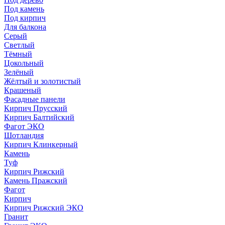
Под камень
Под кирпич
Для балкона
Серый
Светлый
Тёмный
Цокольный
Зелёный
Жёлтый и золотистый
Крашеный
Фасадные панели
Кирпич Прусский
Кирпич Балтийский
Фагот ЭКО
Шотландия
Кирпич Клинкерный
Камень
Туф
Кирпич Рижский
Камень Пражский
Фагот
Кирпич
Кирпич Рижский ЭКО
Гранит