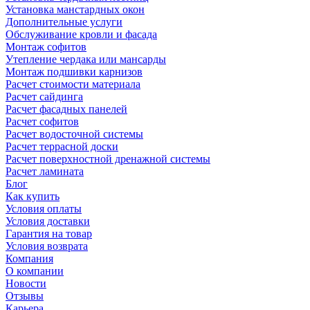
Установка манстардных окон
Дополнительные услуги
Обслуживание кровли и фасада
Монтаж софитов
Утепление чердака или мансарды
Монтаж подшивки карнизов
Расчет стоимости материала
Расчет сайдинга
Расчет фасадных панелей
Расчет софитов
Расчет водосточной системы
Расчет террасной доски
Расчет поверхностной дренажной системы
Расчет ламината
Блог
Как купить
Условия оплаты
Условия доставки
Гарантия на товар
Условия возврата
Компания
О компании
Новости
Отзывы
Карьера