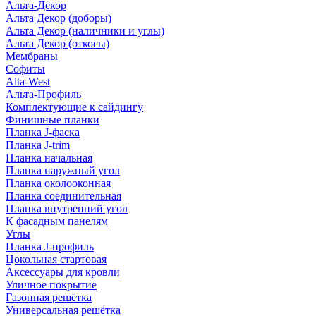
Альта-Декор
Альта Декор (доборы)
Альта Декор (наличники и углы)
Альта Декор (откосы)
Мембраны
Софиты
Alta-West
Альта-Профиль
Комплектующие к сайдингу
Финишные планки
Планка J-фаска
Планка J-trim
Планка начальная
Планка наружный угол
Планка околооконная
Планка соединительная
Планка внутренний угол
К фасадным панелям
Углы
Планка J-профиль
Цокольная стартовая
Аксессуары для кровли
Уличное покрытие
Газонная решётка
Универсальная решётка