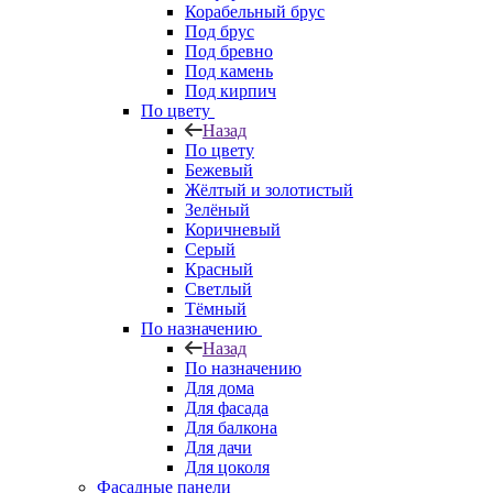
Корабельный брус
Под брус
Под бревно
Под камень
Под кирпич
По цвету
Назад
По цвету
Бежевый
Жёлтый и золотистый
Зелёный
Коричневый
Серый
Красный
Светлый
Тёмный
По назначению
Назад
По назначению
Для дома
Для фасада
Для балкона
Для дачи
Для цоколя
Фасадные панели