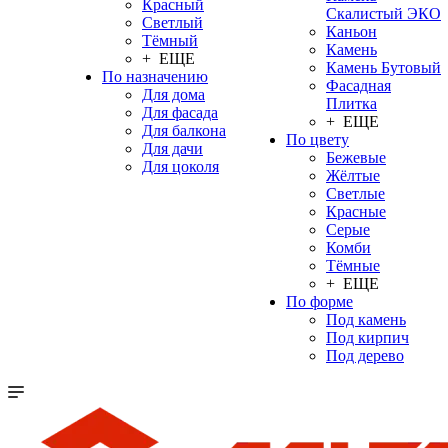
Красный
Скалистый ЭКО
Светлый
Каньон
Тёмный
Камень
+ ЕЩЕ
Камень Бутовый
По назначению
Фасадная
Для дома
Плитка
Для фасада
+ ЕЩЕ
Для балкона
По цвету
Для дачи
Бежевые
Для цоколя
Жёлтые
Светлые
Красные
Серые
Комби
Тёмные
+ ЕЩЕ
По форме
Под камень
Под кирпич
Под дерево