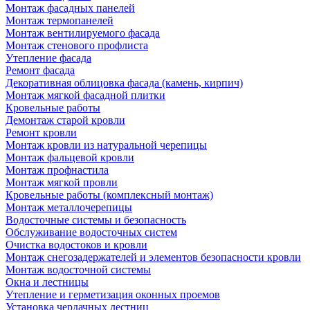
Монтаж фасадных панелей
Монтаж термопанелей
Монтаж вентилируемого фасада
Монтаж стенового профлиста
Утепление фасада
Ремонт фасада
Декоративная облицовка фасада (камень, кирпич)
Монтаж мягкой фасадной плитки
Кровельные работы
Демонтаж старой кровли
Ремонт кровли
Монтаж кровли из натуральной черепицы
Монтаж фальцевой кровли
Монтаж профнастила
Монтаж мягкой провли
Кровельные работы (комплексный монтаж)
Монтаж металлочерепицы
Водосточные системы и безопасность
Обслуживание водосточных систем
Очистка водостоков и кровли
Монтаж снегозадержателей и элементов безопасности кровли
Монтаж водосточной системы
Окна и лестницы
Утепление и герметизация оконных проемов
Установка чердачных лестниц