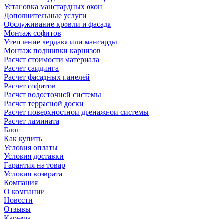
Установка манстардных окон
Дополнительные услуги
Обслуживание кровли и фасада
Монтаж софитов
Утепление чердака или мансарды
Монтаж подшивки карнизов
Расчет стоимости материала
Расчет сайдинга
Расчет фасадных панелей
Расчет софитов
Расчет водосточной системы
Расчет террасной доски
Расчет поверхностной дренажной системы
Расчет ламината
Блог
Как купить
Условия оплаты
Условия доставки
Гарантия на товар
Условия возврата
Компания
О компании
Новости
Отзывы
Карьера