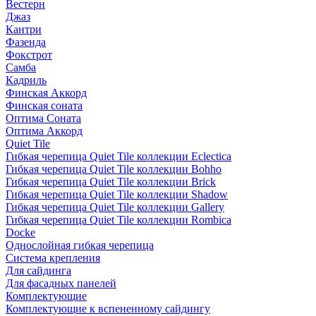
Вестерн
Джаз
Кантри
Фазенда
Фокстрот
Самба
Кадриль
Финская Аккорд
Финская соната
Оптима Соната
Оптима Аккорд
Quiet Tile
Гибкая черепица Quiet Tile коллекции Eclectica
Гибкая черепица Quiet Tile коллекции Bohho
Гибкая черепица Quiet Tile коллекции Brick
Гибкая черепица Quiet Tile коллекции Shadow
Гибкая черепица Quiet Tile коллекции Gallery
Гибкая черепица Quiet Tile коллекции Rombica
Docke
Однослойная гибкая черепица
Система крепления
Для сайдинга
Для фасадных панелей
Комплектующие
Комплектующие к вспененному сайдингу