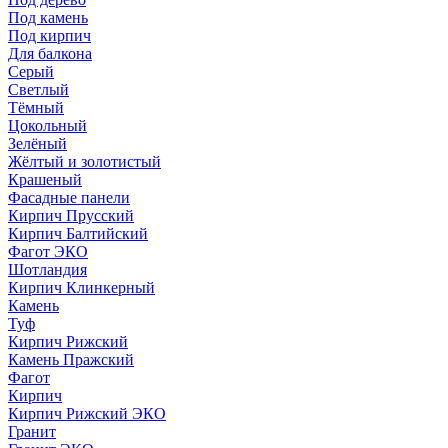
Под камень
Под кирпич
Для балкона
Серый
Светлый
Тёмный
Цокольный
Зелёный
Жёлтый и золотистый
Крашеный
Фасадные панели
Кирпич Прусский
Кирпич Балтийский
Фагот ЭКО
Шотландия
Кирпич Клинкерный
Камень
Туф
Кирпич Рижский
Камень Пражский
Фагот
Кирпич
Кирпич Рижский ЭКО
Гранит