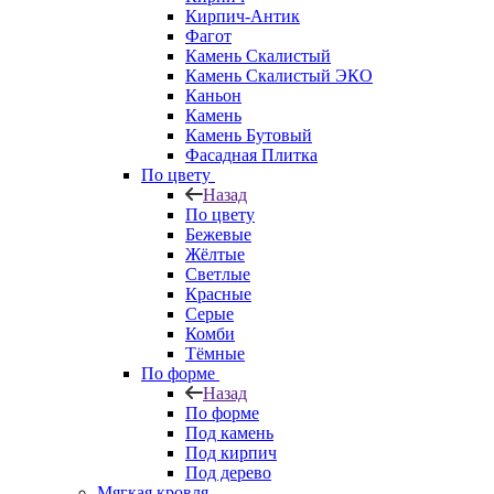
Кирпич-Антик
Фагот
Камень Скалистый
Камень Скалистый ЭКО
Каньон
Камень
Камень Бутовый
Фасадная Плитка
По цвету
Назад
По цвету
Бежевые
Жёлтые
Светлые
Красные
Серые
Комби
Тёмные
По форме
Назад
По форме
Под камень
Под кирпич
Под дерево
Мягкая кровля