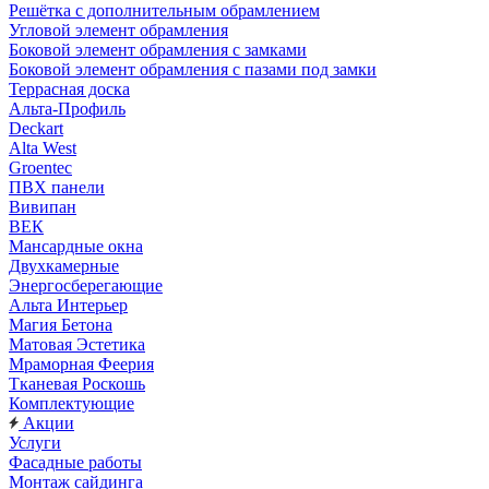
Решётка с дополнительным обрамлением
Угловой элемент обрамления
Боковой элемент обрамления с замками
Боковой элемент обрамления с пазами под замки
Террасная доска
Альта-Профиль
Deckart
Alta West
Groentec
ПВХ панели
Вивипан
ВЕК
Мансардные окна
Двухкамерные
Энергосберегающие
Альта Интерьер
Магия Бетона
Матовая Эстетика
Мраморная Феерия
Тканевая Роскошь
Комплектующие
Акции
Услуги
Фасадные работы
Монтаж сайдинга