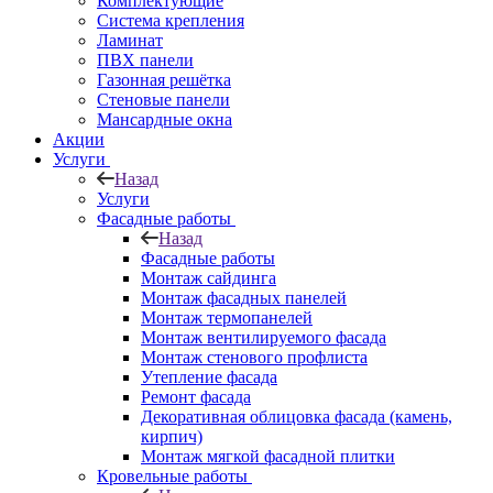
Комплектующие
Система крепления
Ламинат
ПВХ панели
Газонная решётка
Стеновые панели
Мансардные окна
Акции
Услуги
Назад
Услуги
Фасадные работы
Назад
Фасадные работы
Монтаж сайдинга
Монтаж фасадных панелей
Монтаж термопанелей
Монтаж вентилируемого фасада
Монтаж стенового профлиста
Утепление фасада
Ремонт фасада
Декоративная облицовка фасада (камень,
кирпич)
Монтаж мягкой фасадной плитки
Кровельные работы