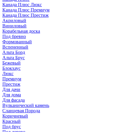
Канада Плюс Люкс
Канада Плюс Премиум
Канада Плюс Престиж
Акриловый
Виниловый
Корабельная доска
Под бревно
Формованный
Вспененный
Альта Борд
Альта Брус
Бежевый
Блокхаус
Люкс
Премиум
Престиж
Для дачи
Для дома
Для фасада
Вулканический камень
Сланцевая Порода
Коричневый
Красный
Под брус
Под дерево