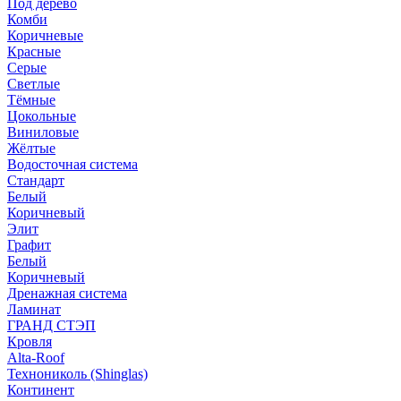
Под дерево
Комби
Коричневые
Красные
Серые
Светлые
Тёмные
Цокольные
Виниловые
Жёлтые
Водосточная система
Стандарт
Белый
Коричневый
Элит
Графит
Белый
Коричневый
Дренажная система
Ламинат
ГРАНД СТЭП
Кровля
Alta-Roof
Технониколь (Shinglas)
Континент