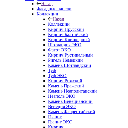
Назад
Фасадные панели
Коллекции
Назад
Коллекции
Кирпич Прусский
Кирпич Балтийский
Кирпич Клинкерный
Шотландия ЭКО
Фагот ЭКО
Кирпич Рустикальный
Ригель Немецкий
Камень Шотландский
Туф
Туф ЭКО
Кирпич Рижский
Камень Пражский
Камень Неаполитанский
Неаполь ЭКО
Камень Венецианский
Венеция ЭКО
Камень Флорентийский
Гранит
Гранит ЭКО
Кирпич