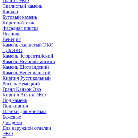
Гранит ЭКО
Скалистый камень
Каньон
Бутовый камень
Кирпич-Антик
Фасадная плитка
Неаполь
Венеция
Камень скалистый ЭКО
Туф ЭКО
Камень Флорентийский
Камень Неаполитанский
Камень Шотландский
Камень Венецианский
Кирпич Рустикальный
Ригель Немецкий
Гранд Каньон Эко
Кирпич Антик ЭКО
Под камень
Под кирпич
Планки для монтажа
Бежевые
Для дома
Для наружной отделки
ЭКO