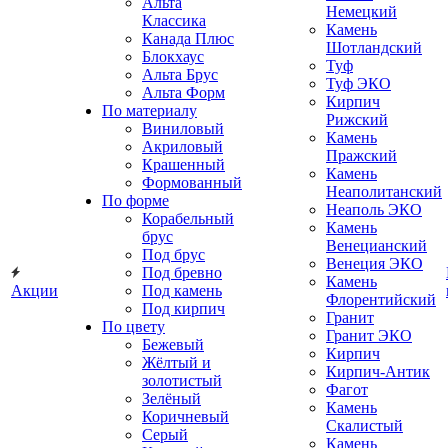
Альта
Немецкий
Классика
Камень
Канада Плюс
Шотландский
Блокхаус
Туф
Альта Брус
Туф ЭКО
Альта Форм
Кирпич
По материалу
Рижский
Виниловый
Камень
Акриловый
Пражский
Крашенный
Камень
Формованный
Неаполитанский
По форме
Неаполь ЭКО
Корабельный
Камень
брус
Венецианский
Под брус
Венеция ЭКО
Под бревно
Камень
Акции
Под камень
Флорентийский
Под кирпич
Гранит
По цвету
Гранит ЭКО
Бежевый
Кирпич
Жёлтый и
Кирпич-Антик
золотистый
Фагот
Зелёный
Камень
Коричневый
Скалистый
Серый
Камень