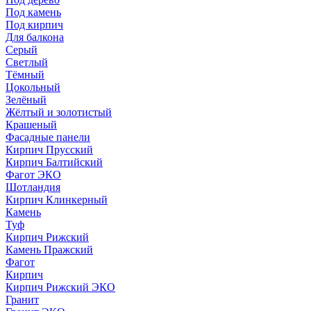
Под камень
Под кирпич
Для балкона
Серый
Светлый
Тёмный
Цокольный
Зелёный
Жёлтый и золотистый
Крашеный
Фасадные панели
Кирпич Прусский
Кирпич Балтийский
Фагот ЭКО
Шотландия
Кирпич Клинкерный
Камень
Туф
Кирпич Рижский
Камень Пражский
Фагот
Кирпич
Кирпич Рижский ЭКО
Гранит