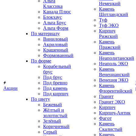
Альта
Немецкий
Классика
Камень
Канада Плюс
Шотландский
Блокхаус
Туф
Альта Брус
Туф ЭКО
Альта Форм
Кирпич
По материалу
Рижский
Виниловый
Камень
Акриловый
Пражский
Крашенный
Камень
Формованный
Неаполитанский
По форме
Неаполь ЭКО
Корабельный
Камень
брус
Венецианский
Под брус
Венеция ЭКО
Под бревно
Камень
Акции
Под камень
Флорентийский
Под кирпич
Гранит
По цвету
Гранит ЭКО
Бежевый
Кирпич
Жёлтый и
Кирпич-Антик
золотистый
Фагот
Зелёный
Камень
Коричневый
Скалистый
Серый
Камень