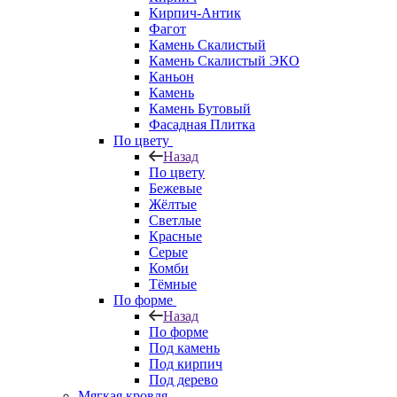
Кирпич-Антик
Фагот
Камень Скалистый
Камень Скалистый ЭКО
Каньон
Камень
Камень Бутовый
Фасадная Плитка
По цвету
Назад
По цвету
Бежевые
Жёлтые
Светлые
Красные
Серые
Комби
Тёмные
По форме
Назад
По форме
Под камень
Под кирпич
Под дерево
Мягкая кровля