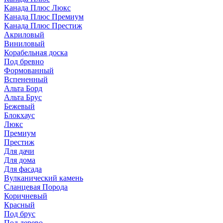
Канада Плюс Люкс
Канада Плюс Премиум
Канада Плюс Престиж
Акриловый
Виниловый
Корабельная доска
Под бревно
Формованный
Вспененный
Альта Борд
Альта Брус
Бежевый
Блокхаус
Люкс
Премиум
Престиж
Для дачи
Для дома
Для фасада
Вулканический камень
Сланцевая Порода
Коричневый
Красный
Под брус
Под дерево