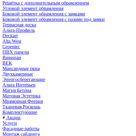
Решётка с дополнительным обрамлением
Угловой элемент обрамления
Боковой элемент обрамления с замками
Боковой элемент обрамления с пазами под замки
Террасная доска
Альта-Профиль
Deckart
Alta West
Groentec
ПВХ панели
Вивипан
ВЕК
Мансардные окна
Двухкамерные
Энергосберегающие
Альта Интерьер
Магия Бетона
Матовая Эстетика
Мраморная Феерия
Тканевая Роскошь
Комплектующие
Акции
Услуги
Фасадные работы
Монтаж сайдинга