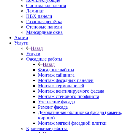
Комплектующие
Система крепления
Ламинат
ПВХ панели
Газонная решётка
Стеновые панели
Мансардные окна
Акции
Услуги
Назад
Услуги
Фасадные работы
Назад
Фасадные работы
Монтаж сайдинга
Монтаж фасадных панелей
Монтаж термопанелей
Монтаж вентилируемого фасада
Монтаж стенового профлиста
Утепление фасада
Ремонт фасада
Декоративная облицовка фасада (камень,
кирпич)
Монтаж мягкой фасадной плитки
Кровельные работы