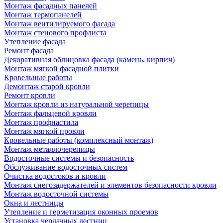
Монтаж фасадных панелей
Монтаж термопанелей
Монтаж вентилируемого фасада
Монтаж стенового профлиста
Утепление фасада
Ремонт фасада
Декоративная облицовка фасада (камень, кирпич)
Монтаж мягкой фасадной плитки
Кровельные работы
Демонтаж старой кровли
Ремонт кровли
Монтаж кровли из натуральной черепицы
Монтаж фальцевой кровли
Монтаж профнастила
Монтаж мягкой провли
Кровельные работы (комплексный монтаж)
Монтаж металлочерепицы
Водосточные системы и безопасность
Обслуживание водосточных систем
Очистка водостоков и кровли
Монтаж снегозадержателей и элементов безопасности кровли
Монтаж водосточной системы
Окна и лестницы
Утепление и герметизация оконных проемов
Установка чердачных лестниц