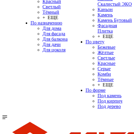
Красный
Скалистый ЭКО
Светлый
Каньон
Тёмный
Камень
+ ЕЩЕ
Камень Бутовый
По назначению
Фасадная
Для дома
Плитка
Для фасада
+ ЕЩЕ
Для балкона
По цвету
Для дачи
Бежевые
Для цоколя
Жёлтые
Светлые
Красные
Серые
Комби
Тёмные
+ ЕЩЕ
По форме
Под камень
Под кирпич
Под дерево