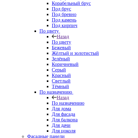
Корабельный брус
Под брус
Под бревно
Под камень
Под кирпич
По цвету
Назад
По цвету
Бежевый
Жёлтый и золотистый
Зелёный
Коричневый
Серый
Красный
Светлый
Тёмный
По назначению
Назад
По назначению
Для дома
Для фасада
Для балкона
Для дачи
Для цоколя
Фасадные панели