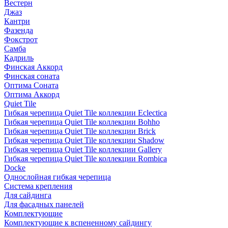
Вестерн
Джаз
Кантри
Фазенда
Фокстрот
Самба
Кадриль
Финская Аккорд
Финская соната
Оптима Соната
Оптима Аккорд
Quiet Tile
Гибкая черепица Quiet Tile коллекции Eclectica
Гибкая черепица Quiet Tile коллекции Bohho
Гибкая черепица Quiet Tile коллекции Brick
Гибкая черепица Quiet Tile коллекции Shadow
Гибкая черепица Quiet Tile коллекции Gallery
Гибкая черепица Quiet Tile коллекции Rombica
Docke
Однослойная гибкая черепица
Система крепления
Для сайдинга
Для фасадных панелей
Комплектующие
Комплектующие к вспененному сайдингу