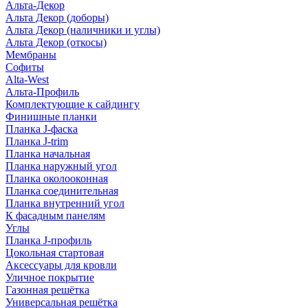
Альта-Декор
Альта Декор (доборы)
Альта Декор (наличники и углы)
Альта Декор (откосы)
Мембраны
Софиты
Alta-West
Альта-Профиль
Комплектующие к сайдингу
Финишные планки
Планка J-фаска
Планка J-trim
Планка начальная
Планка наружный угол
Планка околооконная
Планка соединительная
Планка внутренний угол
К фасадным панелям
Углы
Планка J-профиль
Цокольная стартовая
Аксессуары для кровли
Уличное покрытие
Газонная решётка
Универсальная решётка