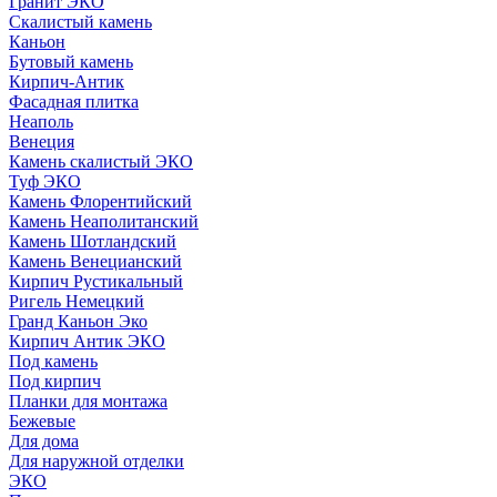
Гранит ЭКО
Скалистый камень
Каньон
Бутовый камень
Кирпич-Антик
Фасадная плитка
Неаполь
Венеция
Камень скалистый ЭКО
Туф ЭКО
Камень Флорентийский
Камень Неаполитанский
Камень Шотландский
Камень Венецианский
Кирпич Рустикальный
Ригель Немецкий
Гранд Каньон Эко
Кирпич Антик ЭКО
Под камень
Под кирпич
Планки для монтажа
Бежевые
Для дома
Для наружной отделки
ЭКO