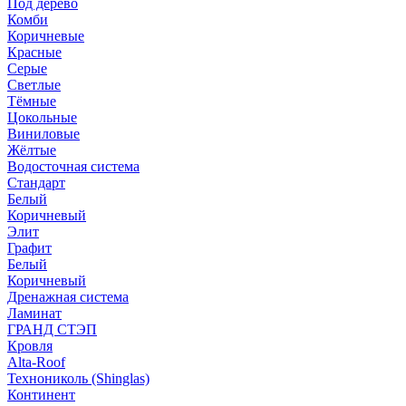
Под дерево
Комби
Коричневые
Красные
Серые
Светлые
Тёмные
Цокольные
Виниловые
Жёлтые
Водосточная система
Стандарт
Белый
Коричневый
Элит
Графит
Белый
Коричневый
Дренажная система
Ламинат
ГРАНД СТЭП
Кровля
Alta-Roof
Технониколь (Shinglas)
Континент