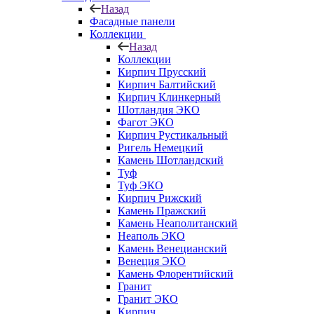
Назад
Фасадные панели
Коллекции
Назад
Коллекции
Кирпич Прусский
Кирпич Балтийский
Кирпич Клинкерный
Шотландия ЭКО
Фагот ЭКО
Кирпич Рустикальный
Ригель Немецкий
Камень Шотландский
Туф
Туф ЭКО
Кирпич Рижский
Камень Пражский
Камень Неаполитанский
Неаполь ЭКО
Камень Венецианский
Венеция ЭКО
Камень Флорентийский
Гранит
Гранит ЭКО
Кирпич