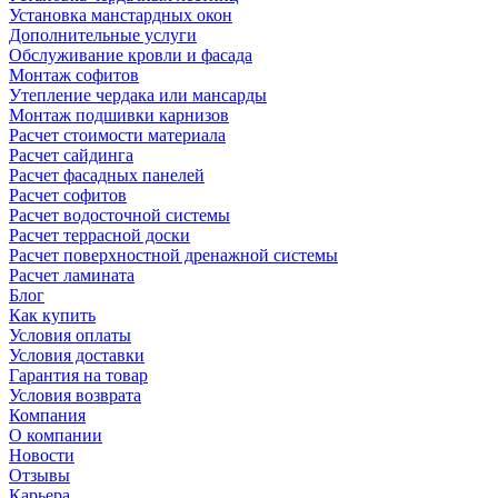
Установка манстардных окон
Дополнительные услуги
Обслуживание кровли и фасада
Монтаж софитов
Утепление чердака или мансарды
Монтаж подшивки карнизов
Расчет стоимости материала
Расчет сайдинга
Расчет фасадных панелей
Расчет софитов
Расчет водосточной системы
Расчет террасной доски
Расчет поверхностной дренажной системы
Расчет ламината
Блог
Как купить
Условия оплаты
Условия доставки
Гарантия на товар
Условия возврата
Компания
О компании
Новости
Отзывы
Карьера