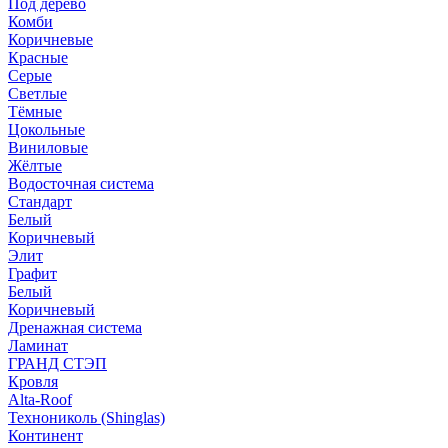
Под дерево
Комби
Коричневые
Красные
Серые
Светлые
Тёмные
Цокольные
Виниловые
Жёлтые
Водосточная система
Стандарт
Белый
Коричневый
Элит
Графит
Белый
Коричневый
Дренажная система
Ламинат
ГРАНД СТЭП
Кровля
Alta-Roof
Технониколь (Shinglas)
Континент