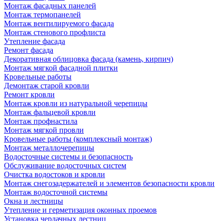
Монтаж фасадных панелей
Монтаж термопанелей
Монтаж вентилируемого фасада
Монтаж стенового профлиста
Утепление фасада
Ремонт фасада
Декоративная облицовка фасада (камень, кирпич)
Монтаж мягкой фасадной плитки
Кровельные работы
Демонтаж старой кровли
Ремонт кровли
Монтаж кровли из натуральной черепицы
Монтаж фальцевой кровли
Монтаж профнастила
Монтаж мягкой провли
Кровельные работы (комплексный монтаж)
Монтаж металлочерепицы
Водосточные системы и безопасность
Обслуживание водосточных систем
Очистка водостоков и кровли
Монтаж снегозадержателей и элементов безопасности кровли
Монтаж водосточной системы
Окна и лестницы
Утепление и герметизация оконных проемов
Установка чердачных лестниц