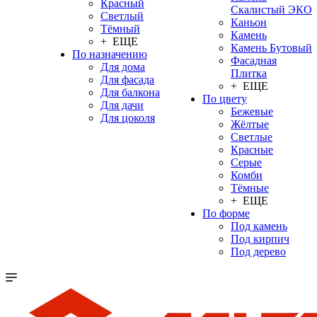
Красный
Скалистый ЭКО
Светлый
Каньон
Тёмный
Камень
+ ЕЩЕ
Камень Бутовый
По назначению
Фасадная
Для дома
Плитка
Для фасада
+ ЕЩЕ
Для балкона
По цвету
Для дачи
Бежевые
Для цоколя
Жёлтые
Светлые
Красные
Серые
Комби
Тёмные
+ ЕЩЕ
По форме
Под камень
Под кирпич
Под дерево