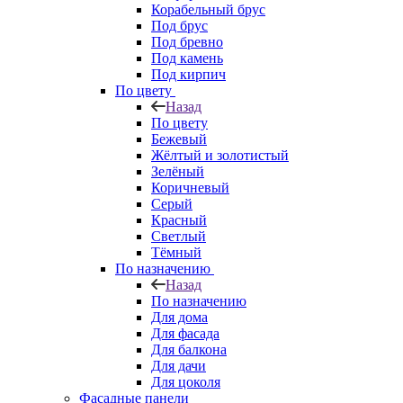
Корабельный брус
Под брус
Под бревно
Под камень
Под кирпич
По цвету
Назад
По цвету
Бежевый
Жёлтый и золотистый
Зелёный
Коричневый
Серый
Красный
Светлый
Тёмный
По назначению
Назад
По назначению
Для дома
Для фасада
Для балкона
Для дачи
Для цоколя
Фасадные панели