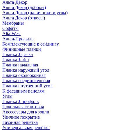
Альта-Декор
Альта Декор (доборы)
Альта Декор (наличники и углы)
Альта Декор (откосы)
Мембраны
Софиты
Alta-West
Альта-Профиль
Комплектующие к сайдингу
Финишные планки
Планка J-фаска
Планка J-trim
Планка начальная
Планка наружный угол
Планка околооконная
Планка соединительная
Планка внутренний угол
К фасадным панелям
Углы
Планка J-профиль
Цокольная стартовая
Аксессуары для кровли
Уличное покрытие
Газонная решётка
Универсальная решётка