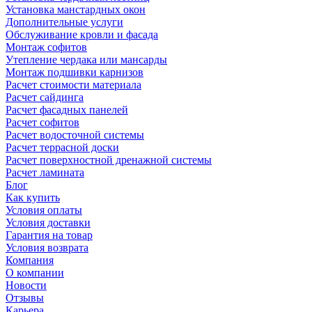
Установка манстардных окон
Дополнительные услуги
Обслуживание кровли и фасада
Монтаж софитов
Утепление чердака или мансарды
Монтаж подшивки карнизов
Расчет стоимости материала
Расчет сайдинга
Расчет фасадных панелей
Расчет софитов
Расчет водосточной системы
Расчет террасной доски
Расчет поверхностной дренажной системы
Расчет ламината
Блог
Как купить
Условия оплаты
Условия доставки
Гарантия на товар
Условия возврата
Компания
О компании
Новости
Отзывы
Карьера