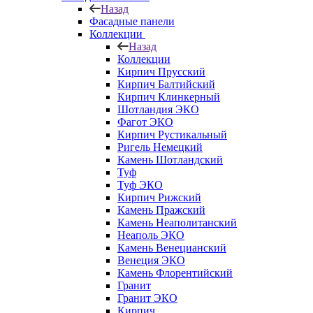
Назад
Фасадные панели
Коллекции
Назад
Коллекции
Кирпич Прусский
Кирпич Балтийский
Кирпич Клинкерный
Шотландия ЭКО
Фагот ЭКО
Кирпич Рустикальный
Ригель Немецкий
Камень Шотландский
Туф
Туф ЭКО
Кирпич Рижский
Камень Пражский
Камень Неаполитанский
Неаполь ЭКО
Камень Венецианский
Венеция ЭКО
Камень Флорентийский
Гранит
Гранит ЭКО
Кирпич