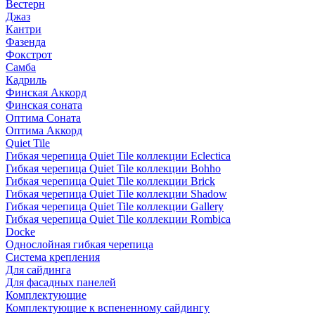
Вестерн
Джаз
Кантри
Фазенда
Фокстрот
Самба
Кадриль
Финская Аккорд
Финская соната
Оптима Соната
Оптима Аккорд
Quiet Tile
Гибкая черепица Quiet Tile коллекции Eclectica
Гибкая черепица Quiet Tile коллекции Bohho
Гибкая черепица Quiet Tile коллекции Brick
Гибкая черепица Quiet Tile коллекции Shadow
Гибкая черепица Quiet Tile коллекции Gallery
Гибкая черепица Quiet Tile коллекции Rombica
Docke
Однослойная гибкая черепица
Система крепления
Для сайдинга
Для фасадных панелей
Комплектующие
Комплектующие к вспененному сайдингу