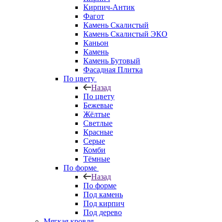
Кирпич-Антик
Фагот
Камень Скалистый
Камень Скалистый ЭКО
Каньон
Камень
Камень Бутовый
Фасадная Плитка
По цвету
Назад
По цвету
Бежевые
Жёлтые
Светлые
Красные
Серые
Комби
Тёмные
По форме
Назад
По форме
Под камень
Под кирпич
Под дерево
Мягкая кровля