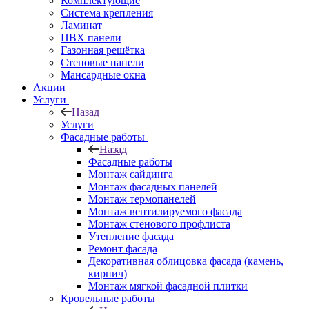
Комплектующие
Система крепления
Ламинат
ПВХ панели
Газонная решётка
Стеновые панели
Мансардные окна
Акции
Услуги
Назад
Услуги
Фасадные работы
Назад
Фасадные работы
Монтаж сайдинга
Монтаж фасадных панелей
Монтаж термопанелей
Монтаж вентилируемого фасада
Монтаж стенового профлиста
Утепление фасада
Ремонт фасада
Декоративная облицовка фасада (камень,
кирпич)
Монтаж мягкой фасадной плитки
Кровельные работы