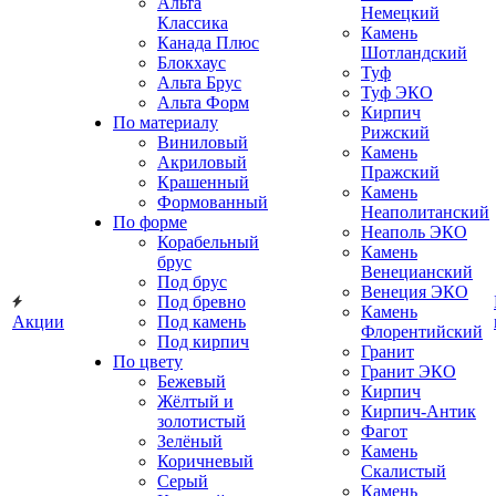
Альта
Немецкий
Классика
Камень
Канада Плюс
Шотландский
Блокхаус
Туф
Альта Брус
Туф ЭКО
Альта Форм
Кирпич
По материалу
Рижский
Виниловый
Камень
Акриловый
Пражский
Крашенный
Камень
Формованный
Неаполитанский
По форме
Неаполь ЭКО
Корабельный
Камень
брус
Венецианский
Под брус
Венеция ЭКО
Под бревно
Камень
Акции
Под камень
Флорентийский
Под кирпич
Гранит
По цвету
Гранит ЭКО
Бежевый
Кирпич
Жёлтый и
Кирпич-Антик
золотистый
Фагот
Зелёный
Камень
Коричневый
Скалистый
Серый
Камень