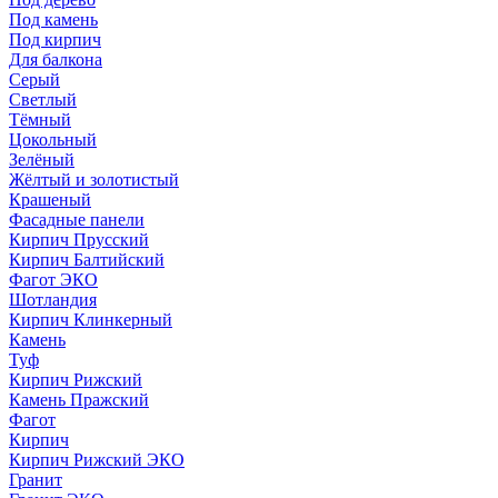
Под камень
Под кирпич
Для балкона
Серый
Светлый
Тёмный
Цокольный
Зелёный
Жёлтый и золотистый
Крашеный
Фасадные панели
Кирпич Прусский
Кирпич Балтийский
Фагот ЭКО
Шотландия
Кирпич Клинкерный
Камень
Туф
Кирпич Рижский
Камень Пражский
Фагот
Кирпич
Кирпич Рижский ЭКО
Гранит