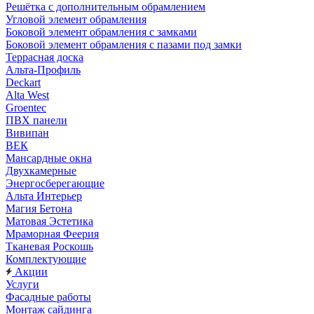
Решётка с дополнительным обрамлением
Угловой элемент обрамления
Боковой элемент обрамления с замками
Боковой элемент обрамления с пазами под замки
Террасная доска
Альта-Профиль
Deckart
Alta West
Groentec
ПВХ панели
Вивипан
ВЕК
Мансардные окна
Двухкамерные
Энергосберегающие
Альта Интерьер
Магия Бетона
Матовая Эстетика
Мраморная Феерия
Тканевая Роскошь
Комплектующие
Акции
Услуги
Фасадные работы
Монтаж сайдинга