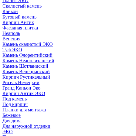
Гранит ЭКО
Скалистый камень
Каньон
Бутовый камень
Кирпич-Антик
Фасадная плитка
Неаполь
Венеция
Камень скалистый ЭКО
Туф ЭКО
Камень Флорентийский
Камень Неаполитанский
Камень Шотландский
Камень Венецианский
Кирпич Рустикальный
Ригель Немецкий
Гранд Каньон Эко
Кирпич Антик ЭКО
Под камень
Под кирпич
Планки для монтажа
Бежевые
Для дома
Для наружной отделки
ЭКO