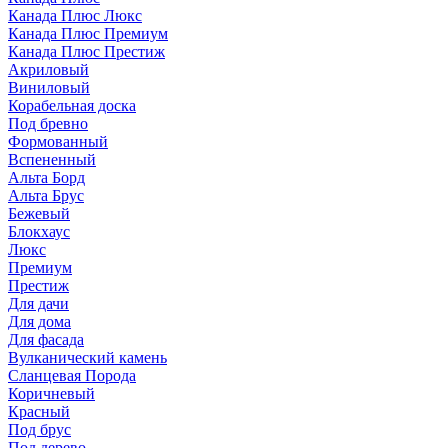
Канада Плюс Люкс
Канада Плюс Премиум
Канада Плюс Престиж
Акриловый
Виниловый
Корабельная доска
Под бревно
Формованный
Вспененный
Альта Борд
Альта Брус
Бежевый
Блокхаус
Люкс
Премиум
Престиж
Для дачи
Для дома
Для фасада
Вулканический камень
Сланцевая Порода
Коричневый
Красный
Под брус
Под дерево