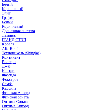
Белый
Коричневый
Элит
Графит
Белый
Коричневый
Дренажная система
Ламинат
ГРАНД СТЭП
Кровля
Alta-Roof
Технониколь (Shinglas)
Континент
Вестерн
Джаз
Кантри
Фазенда
Фокстрот
Самба
Кадриль
Финская Аккорд
Финская соната
Оптима Соната
Оптима Аккорд