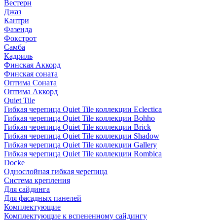
Вестерн
Джаз
Кантри
Фазенда
Фокстрот
Самба
Кадриль
Финская Аккорд
Финская соната
Оптима Соната
Оптима Аккорд
Quiet Tile
Гибкая черепица Quiet Tile коллекции Eclectica
Гибкая черепица Quiet Tile коллекции Bohho
Гибкая черепица Quiet Tile коллекции Brick
Гибкая черепица Quiet Tile коллекции Shadow
Гибкая черепица Quiet Tile коллекции Gallery
Гибкая черепица Quiet Tile коллекции Rombica
Docke
Однослойная гибкая черепица
Система крепления
Для сайдинга
Для фасадных панелей
Комплектующие
Комплектующие к вспененному сайдингу