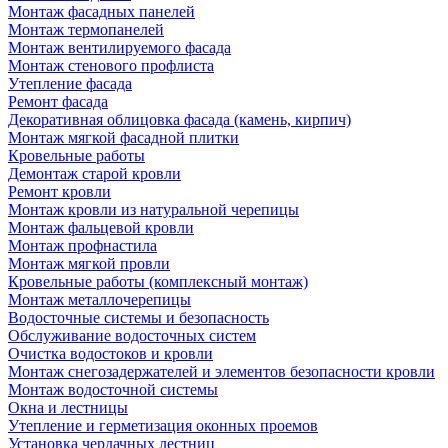
Монтаж фасадных панелей
Монтаж термопанелей
Монтаж вентилируемого фасада
Монтаж стенового профлиста
Утепление фасада
Ремонт фасада
Декоративная облицовка фасада (камень, кирпич)
Монтаж мягкой фасадной плитки
Кровельные работы
Демонтаж старой кровли
Ремонт кровли
Монтаж кровли из натуральной черепицы
Монтаж фальцевой кровли
Монтаж профнастила
Монтаж мягкой провли
Кровельные работы (комплексный монтаж)
Монтаж металлочерепицы
Водосточные системы и безопасность
Обслуживание водосточных систем
Очистка водостоков и кровли
Монтаж снегозадержателей и элементов безопасности кровли
Монтаж водосточной системы
Окна и лестницы
Утепление и герметизация оконных проемов
Установка чердачных лестниц