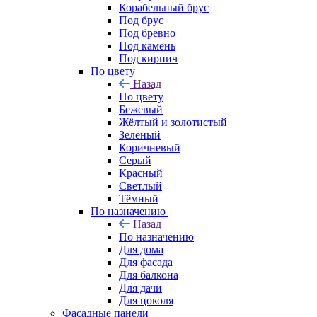
Корабельный брус
Под брус
Под бревно
Под камень
Под кирпич
По цвету
Назад
По цвету
Бежевый
Жёлтый и золотистый
Зелёный
Коричневый
Серый
Красный
Светлый
Тёмный
По назначению
Назад
По назначению
Для дома
Для фасада
Для балкона
Для дачи
Для цоколя
Фасадные панели