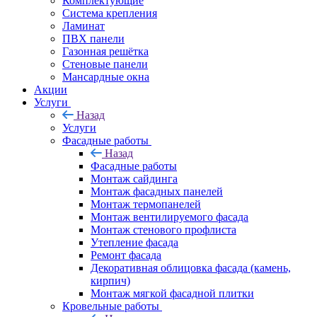
Комплектующие
Система крепления
Ламинат
ПВХ панели
Газонная решётка
Стеновые панели
Мансардные окна
Акции
Услуги
Назад
Услуги
Фасадные работы
Назад
Фасадные работы
Монтаж сайдинга
Монтаж фасадных панелей
Монтаж термопанелей
Монтаж вентилируемого фасада
Монтаж стенового профлиста
Утепление фасада
Ремонт фасада
Декоративная облицовка фасада (камень,
кирпич)
Монтаж мягкой фасадной плитки
Кровельные работы