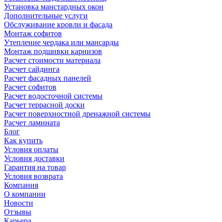
Установка манстардных окон
Дополнительные услуги
Обслуживание кровли и фасада
Монтаж софитов
Утепление чердака или мансарды
Монтаж подшивки карнизов
Расчет стоимости материала
Расчет сайдинга
Расчет фасадных панелей
Расчет софитов
Расчет водосточной системы
Расчет террасной доски
Расчет поверхностной дренажной системы
Расчет ламината
Блог
Как купить
Условия оплаты
Условия доставки
Гарантия на товар
Условия возврата
Компания
О компании
Новости
Отзывы
Карьера