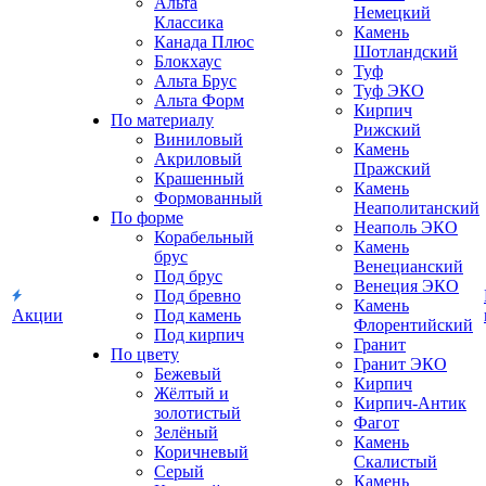
Альта
Немецкий
Классика
Камень
Канада Плюс
Шотландский
Блокхаус
Туф
Альта Брус
Туф ЭКО
Альта Форм
Кирпич
По материалу
Рижский
Виниловый
Камень
Акриловый
Пражский
Крашенный
Камень
Формованный
Неаполитанский
По форме
Неаполь ЭКО
Корабельный
Камень
брус
Венецианский
Под брус
Венеция ЭКО
Под бревно
Камень
Акции
Под камень
Флорентийский
Под кирпич
Гранит
По цвету
Гранит ЭКО
Бежевый
Кирпич
Жёлтый и
Кирпич-Антик
золотистый
Фагот
Зелёный
Камень
Коричневый
Скалистый
Серый
Камень