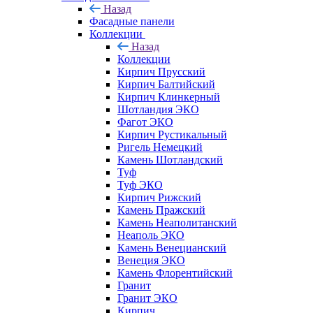
Назад
Фасадные панели
Коллекции
Назад
Коллекции
Кирпич Прусский
Кирпич Балтийский
Кирпич Клинкерный
Шотландия ЭКО
Фагот ЭКО
Кирпич Рустикальный
Ригель Немецкий
Камень Шотландский
Туф
Туф ЭКО
Кирпич Рижский
Камень Пражский
Камень Неаполитанский
Неаполь ЭКО
Камень Венецианский
Венеция ЭКО
Камень Флорентийский
Гранит
Гранит ЭКО
Кирпич