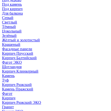
Под камень
Под кирпич
Для балкона
Серый
Светлый
Тёмный
Цокольный
Зелёный
Жёлтый и золотистый
Крашеный
Фасадные панели
Кирпич Прусский
Кирпич Балтийский
Фагот ЭКО
Шотландия
Кирпич Клинкерный
Камень
Туф
Кирпич Рижский
Камень Пражский
Фагот
Кирпич
Кирпич Рижский ЭКО
Гранит