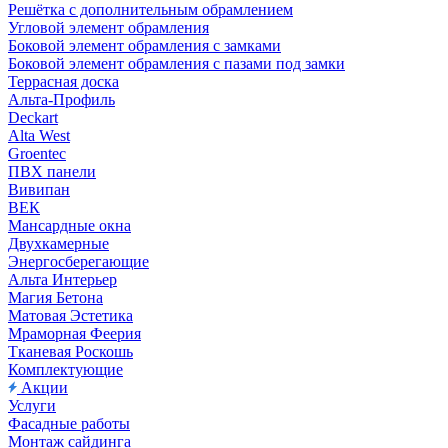
Решётка с дополнительным обрамлением
Угловой элемент обрамления
Боковой элемент обрамления с замками
Боковой элемент обрамления с пазами под замки
Террасная доска
Альта-Профиль
Deckart
Alta West
Groentec
ПВХ панели
Вивипан
ВЕК
Мансардные окна
Двухкамерные
Энергосберегающие
Альта Интерьер
Магия Бетона
Матовая Эстетика
Мраморная Феерия
Тканевая Роскошь
Комплектующие
Акции
Услуги
Фасадные работы
Монтаж сайдинга