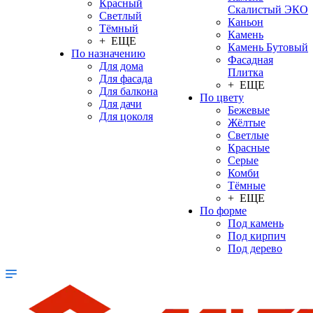
Красный
Скалистый ЭКО
Светлый
Каньон
Тёмный
Камень
+ ЕЩЕ
Камень Бутовый
По назначению
Фасадная
Для дома
Плитка
Для фасада
+ ЕЩЕ
Для балкона
По цвету
Для дачи
Бежевые
Для цоколя
Жёлтые
Светлые
Красные
Серые
Комби
Тёмные
+ ЕЩЕ
По форме
Под камень
Под кирпич
Под дерево