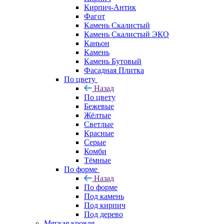
Кирпич-Антик
Фагот
Камень Скалистый
Камень Скалистый ЭКО
Каньон
Камень
Камень Бутовый
Фасадная Плитка
По цвету
Назад
По цвету
Бежевые
Жёлтые
Светлые
Красные
Серые
Комби
Тёмные
По форме
Назад
По форме
Под камень
Под кирпич
Под дерево
Мягкая кровля