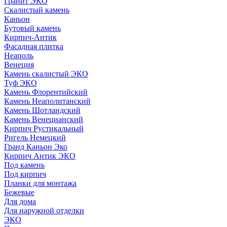
Гранит ЭКО
Скалистый камень
Каньон
Бутовый камень
Кирпич-Антик
Фасадная плитка
Неаполь
Венеция
Камень скалистый ЭКО
Туф ЭКО
Камень Флорентийский
Камень Неаполитанский
Камень Шотландский
Камень Венецианский
Кирпич Рустикальный
Ригель Немецкий
Гранд Каньон Эко
Кирпич Антик ЭКО
Под камень
Под кирпич
Планки для монтажа
Бежевые
Для дома
Для наружной отделки
ЭКO