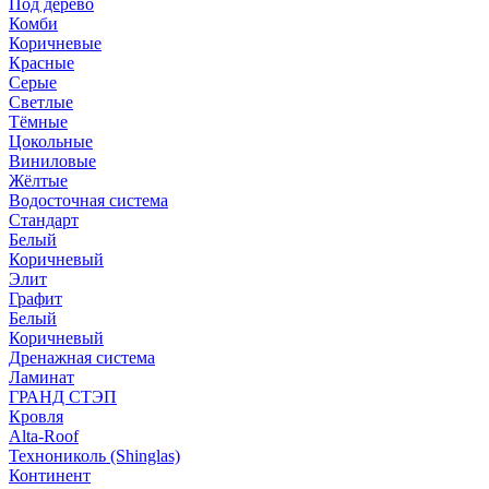
Под дерево
Комби
Коричневые
Красные
Серые
Светлые
Тёмные
Цокольные
Виниловые
Жёлтые
Водосточная система
Стандарт
Белый
Коричневый
Элит
Графит
Белый
Коричневый
Дренажная система
Ламинат
ГРАНД СТЭП
Кровля
Alta-Roof
Технониколь (Shinglas)
Континент