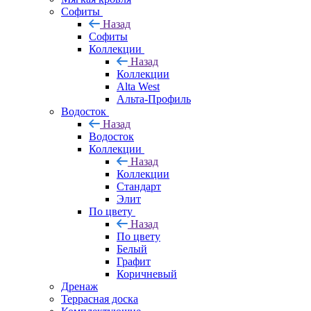
Софиты
Назад
Софиты
Коллекции
Назад
Коллекции
Alta West
Альта-Профиль
Водосток
Назад
Водосток
Коллекции
Назад
Коллекции
Стандарт
Элит
По цвету
Назад
По цвету
Белый
Графит
Коричневый
Дренаж
Террасная доска