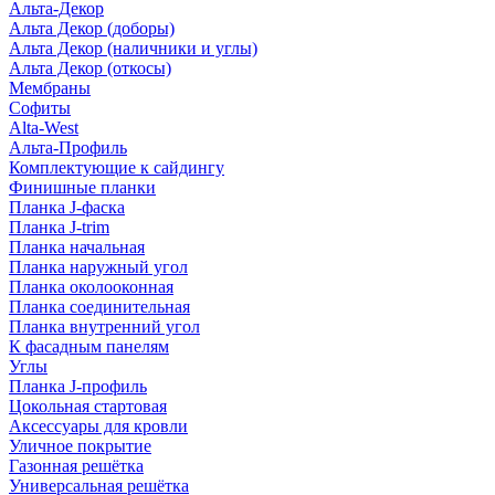
Альта-Декор
Альта Декор (доборы)
Альта Декор (наличники и углы)
Альта Декор (откосы)
Мембраны
Софиты
Alta-West
Альта-Профиль
Комплектующие к сайдингу
Финишные планки
Планка J-фаска
Планка J-trim
Планка начальная
Планка наружный угол
Планка околооконная
Планка соединительная
Планка внутренний угол
К фасадным панелям
Углы
Планка J-профиль
Цокольная стартовая
Аксессуары для кровли
Уличное покрытие
Газонная решётка
Универсальная решётка